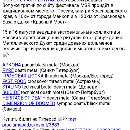
Вот уже третий по счёту фестиваль MSR пройдёт в
традиционном месте: юг России, внутри Краснодарского
края, в 10км от города Майкоп и в 120км от Краснодара.
База отдыха «Красный Мост».
15 и 16 августа ведущие экстремальные коллективы
России устроят священные ритуалы по «Пробуждению
Металлического Духа» среди древних дольменов,
величия гор, изумрудных долин и многовековых лесов…
АРКОНА
pagan black metal (Москва)
PYRE
death metal (Санкт-Петербург)
ГРОБОВАЯ ДОСКА
thrash metal (Москва/Белгород)
FAST FOOD
crossover thrash metal (Астрахань)
STALINO
technical brutal death metal (Донецк)
BUICIDE
technical death metal (Санкт-Петербург)
HERITAGE OF DEATH
death metal (Санкт-Петербург)
DIMENSION OF DOOMED
sympho death/black metal
(Самара)
Купить билет на Timepad
msr-
prod.timepad.ru/event/3883…