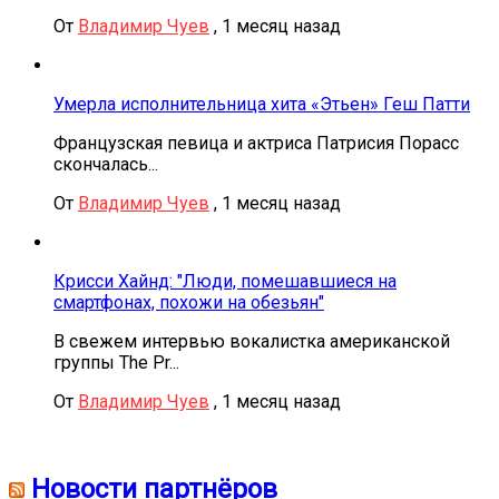
От
Владимир Чуев
,
1 месяц назад
Умерла исполнительница хита «Этьен» Геш Патти
Французская певица и актриса Патрисия Порасс
скончалась...
От
Владимир Чуев
,
1 месяц назад
Крисси Хайнд: "Люди, помешавшиеся на
смартфонах, похожи на обезьян"
В свежем интервью вокалистка американской
группы The Pr...
От
Владимир Чуев
,
1 месяц назад
Новости партнёров