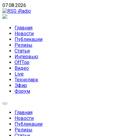
Skip
07.08.2026
to
content
RSG iRadio
RSG iRadio — Музыка различных музыкальных
направлений без возрастных ограничений
Главная
Новости
Публикации
Релизы
Статьи
Интервью
OffTop
Видео
Live
Технопарк
Эфир
Форум
Главная
Новости
Публикации
Релизы
Статьи