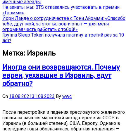
именные звёзды
Не азиаты мы: BTS отказались участвовать в премии
«Грэмми»
Йорн Ланде о сотрудничестве с Тони Айомми: «Спасибо
тебе, друг мой, за этот вызов и опыт — для меня
огромная честь работать с тобой!»
Группа Sleep Token получила платину в третий раз за 10
лет!
Метка:
Израиль
Иногда они возвращаются. Почему
евреи, уехавшие в Израиль, едут
обратно?
On
18.08.2021
31.08.2023
By
wwc
После перестройки и падения пресловутого железного
занавеса начался массовый исход евреев из СССР в
Израиль (в большей степени), США, Европу. Однако в
последние годы обозначилась обратная тенденция —