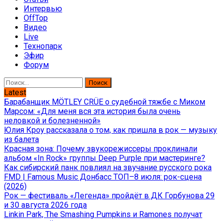
Интервью
OffTop
Видео
Live
Технопарк
Эфир
Форум
Найти:
Latest
Барабанщик MÖTLEY CRÜE о судебной тяжбе с Миком
Марсом: «Для меня вся эта история была очень
неловкой и болезненной»
Юлия Кроу рассказала о том, как пришла в рок — музыку
из балета
Красная зона: Почему звукорежиссеры проклинали
альбом «In Rock» группы Deep Purple при мастеринге?
Как сибирский панк повлиял на звучание русского рока
FMD | Famous Music Донбасс ТОП–8 июля: рок-сцена
(2026)
Рок — фестиваль «Легенда» пройдёт в ДК Горбунова 29
и 30 августа 2026 года
Linkin Park, The Smashing Pumpkins и Ramones получат