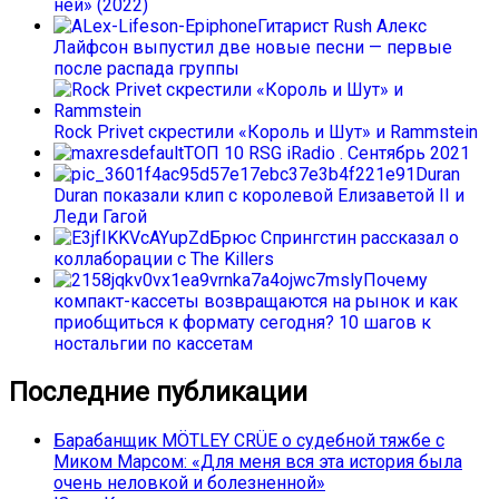
ней» (2022)
Гитарист Rush Алекс
Лайфсон выпустил две новые песни — первые
после распада группы
Rock Privet скрестили «Король и Шут» и Rammstein
ТОП 10 RSG iRadio . Сентябрь 2021
Duran
Duran показали клип с королевой Елизаветой II и
Леди Гагой
Брюс Спрингстин рассказал о
коллаборации с The Killers
Почему
компакт-кассеты возвращаются на рынок и как
приобщиться к формату сегодня? 10 шагов к
ностальгии по кассетам
Последние публикации
Барабанщик MÖTLEY CRÜE о судебной тяжбе с
Миком Марсом: «Для меня вся эта история была
очень неловкой и болезненной»