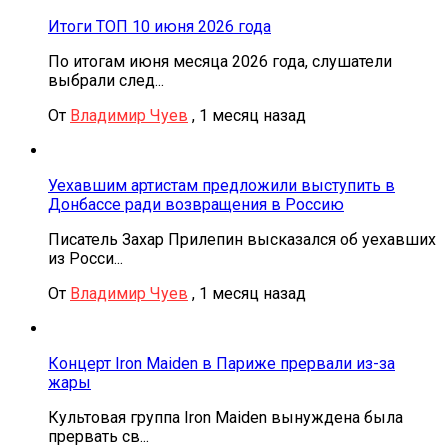
Итоги ТОП 10 июня 2026 года
По итогам июня месяца 2026 года, слушатели
выбрали след...
От
Владимир Чуев
,
1 месяц назад
Уехавшим артистам предложили выступить в
Донбассе ради возвращения в Россию
Писатель Захар Прилепин высказался об уехавших
из Росси...
От
Владимир Чуев
,
1 месяц назад
Концерт Iron Maiden в Париже прервали из-за
жары
Культовая группа Iron Maiden вынуждена была
прервать св...