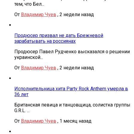
тем, что Бел...
От
Владимир Чуев
,
2 недели назад
Продюсер призвал не дать Брежневой
зарабатывать на россиянах
Продюсер Павел Рудченко высказался о решении
украинской...
От
Владимир Чуев
,
2 недели назад
Исполнительница хита Party Rock Anthem умерла в
36 лет
Британская певица и танцовщица, солистка группы
G.R.L. ...
От
Владимир Чуев
,
1 месяц назад