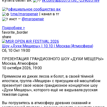
Купить билет ВК
vk.com/app5575136_-239035189
официальное сообщество вк
t.me/msropenair
| канал в тг
инст —
@msropenair
Подробнее >
favorite_border
share
Шоу «Духи Мещеры» | 10.10 | Москва (Атмосфера)
Сб, 10 Окт 19:00
ПРЕЗЕНТАЦИЯ ГРАНДИОЗНОГО ШОУ «ДУХИ МЕЩЕРЫ»
Москва, Атмосфера
10 октября 2026, 19:00
Прямиком из диких лесов и болот, в своей тёмной
ипостаси, группа «Мещера» с присущим ей масштабом
презентует своё новое грандиозное концертное шоу
«Духи Мещеры», которого ещё не видывала русская
тяжёлая сцена.
Вы погрузитесь в атмосферу древних сказаний и