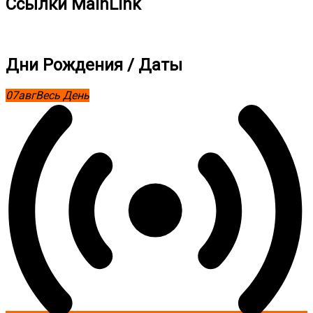
Ссылки MainLink
Дни Рождения / Даты
07
авг
Весь День