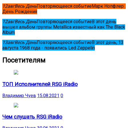
12
авг
Весь День
Повторяющееся событие
Марк Нопфлер .
День Рождения
12
авг
Весь День
Повторяющееся событие
В этот день
вышел альбом группы Metallica известный как The Black
Album
13
авг
Весь День
Повторяющееся событие
В этот день, 13
августа 1968 года - появились Led Zeppelin
Посетителям
ТОП Исполнителей RSG iRadio
Владимир Чуев
15.08.2021
0
Чем слушать RSG iRadio