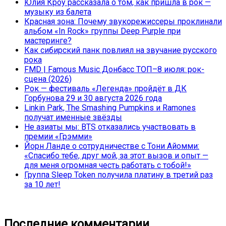
Юлия Кроу рассказала о том, как пришла в рок —
музыку из балета
Красная зона: Почему звукорежиссеры проклинали
альбом «In Rock» группы Deep Purple при
мастеринге?
Как сибирский панк повлиял на звучание русского
рока
FMD | Famous Music Донбасс ТОП–8 июля: рок-
сцена (2026)
Рок — фестиваль «Легенда» пройдёт в ДК
Горбунова 29 и 30 августа 2026 года
Linkin Park, The Smashing Pumpkins и Ramones
получат именные звёзды
Не азиаты мы: BTS отказались участвовать в
премии «Грэмми»
Йорн Ланде о сотрудничестве с Тони Айомми:
«Спасибо тебе, друг мой, за этот вызов и опыт —
для меня огромная честь работать с тобой!»
Группа Sleep Token получила платину в третий раз
за 10 лет!
Последние комментарии