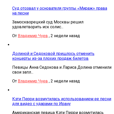
Суд отозвал у основателя группы «Мираж» права
на песни
Замоскворецкий суд Москвы решил
удовлетворить иск солис...
От
Владимир Чуев
,
2 недели назад
Долиной и Седоковой пришлось отменить
концерты из-за плохих продаж билетов
Певицы Анна Седокова и Лариса Долина отменили
свои запл...
От
Владимир Чуев
,
2 недели назад
Кэти Перри возмутилась использованием ее песни
для видео с ударами по Ирану
Американская певица Кэти Перри возмутилась