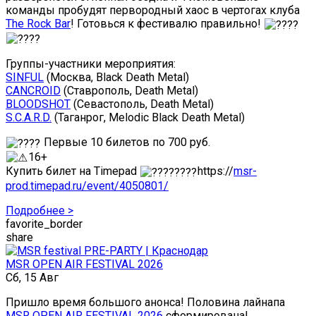
команды пробудят первородный хаос в чертогах клуба
The Rock Bar
! Готовься к фестивалю правильно!
Группы-участники мероприятия:
SINFUL
(Москва, Black Death Metal)
CANCROID
(Ставрополь, Death Metal)
BLOODSHOT
(Севастополь, Death Metal)
S.C.A.R.D.
(Таганрог, Melodic Black Death Metal)
Первые 10 билетов по 700 руб.
16+
Купить билет на Timepad
https://
msr-
prod.timepad.ru/event/4050801/
Подробнее >
favorite_border
share
MSR OPEN AIR FESTIVAL 2026
Сб, 15 Авг
Пришло время большого анонса! Половина лайнапа
MSR OPEN AIR FESTIVAL 2026
сформирована!