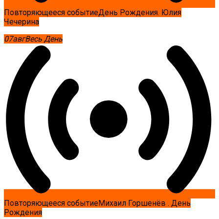
Повторяющееся событие
День Рождения. Юлия
Чечерина
07
авг
Весь День
Повторяющееся событие
Михаил Горшенёв . День
Рождения