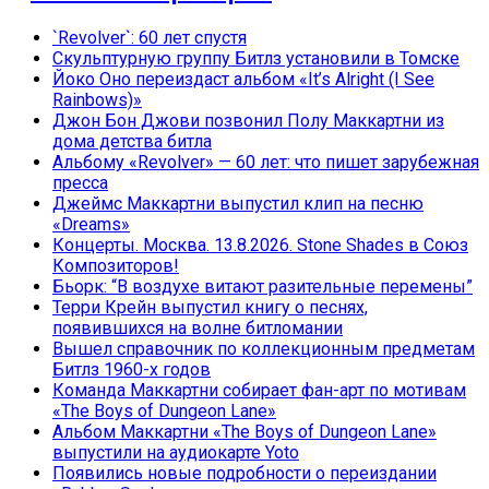
`Revolver`: 60 лет спустя
Скульптурную группу Битлз установили в Томске
Йоко Оно переиздаст альбом «It’s Alright (I See
Rainbows)»
Джон Бон Джови позвонил Полу Маккартни из
дома детства битла
Альбому «Revolver» — 60 лет: что пишет зарубежная
пресса
Джеймс Маккартни выпустил клип на песню
«Dreams»
Концерты. Москва. 13.8.2026. Stone Shades в Союз
Композиторов!
Бьорк: “В воздухе витают разительные перемены”
Терри Крейн выпустил книгу о песнях,
появившихся на волне битломании
Вышел справочник по коллекционным предметам
Битлз 1960-х годов
Команда Маккартни собирает фан-арт по мотивам
«The Boys of Dungeon Lane»
Альбом Маккартни «The Boys of Dungeon Lane»
выпустили на аудиокарте Yoto
Появились новые подробности о переиздании