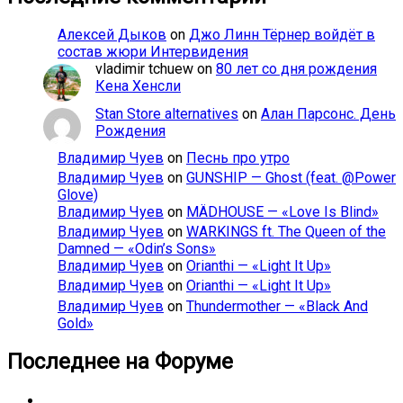
Алексей Дыков
on
Джо Линн Тёрнер войдёт в
состав жюри Интервидения
vladimir tchuew
on
80 лет со дня рождения
Кена Хенсли
Stan Store alternatives
on
Алан Парсонс. День
Рождения
Владимир Чуев
on
Песнь про утро
Владимир Чуев
on
GUNSHIP — Ghost (feat. @Power
Glove)
Владимир Чуев
on
MÄDHOUSE — «Love Is Blind»
Владимир Чуев
on
WARKINGS ft. The Queen of the
Damned — «Odin’s Sons»
Владимир Чуев
on
Orianthi — «Light It Up»
Владимир Чуев
on
Orianthi — «Light It Up»
Владимир Чуев
on
Thundermother — «Black And
Gold»
Последнее на Форуме