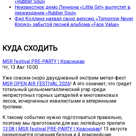
«Rubber Soul»
Неизвестное демо Леннона «Little Girl» выпустят в
переиздании «Rubber Soul»
Фил Коллинз назвал свою версию «Tomorrow Never
Knows» забытой песней альбома «Face Value»
КУДА СХОДИТЬ
MSR festival PRE-PARTY | Краснодар
Чт, 13 Авг 10:00
Уже совсем скоро двухдневный экстрим метал-фест
MSR OPEN AIR FESTIVAL 2026
! А это означает, что грядет
тотальный цельнометаллический угар среди
неприступных горных цитаделей и многовековых
лесов, исчерченных извилистыми и затерянными
тропами…
К такому событию нужно подготовиться правильно,
поэтому мы приготовили для вас лютейшую препати
13.08 | MSR festival PRE-PARTY | Краснодар
! 13 августа
разверзнется огненная бездна и 4 ломовейшие