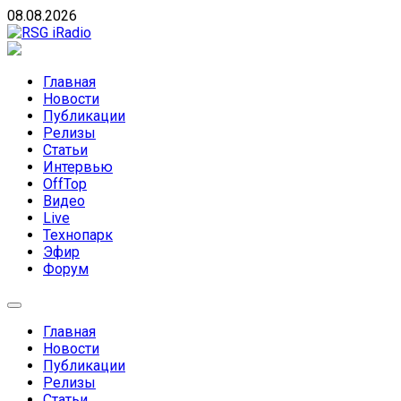
Skip
08.08.2026
to
content
RSG iRadio
RSG iRadio — Музыка различных музыкальных
направлений без возрастных ограничений
Главная
Новости
Публикации
Релизы
Статьи
Интервью
OffTop
Видео
Live
Технопарк
Эфир
Форум
Главная
Новости
Публикации
Релизы
Статьи