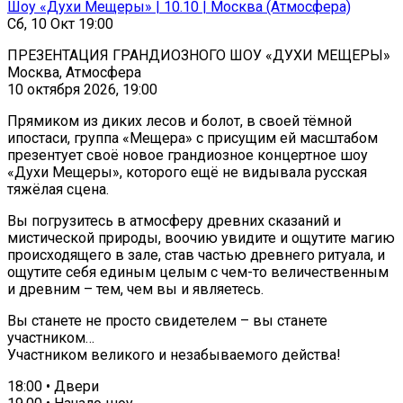
Шоу «Духи Мещеры» | 10.10 | Москва (Атмосфера)
Сб, 10 Окт 19:00
ПРЕЗЕНТАЦИЯ ГРАНДИОЗНОГО ШОУ «ДУХИ МЕЩЕРЫ»
Москва, Атмосфера
10 октября 2026, 19:00
Прямиком из диких лесов и болот, в своей тёмной
ипостаси, группа «Мещера» с присущим ей масштабом
презентует своё новое грандиозное концертное шоу
«Духи Мещеры», которого ещё не видывала русская
тяжёлая сцена.
Вы погрузитесь в атмосферу древних сказаний и
мистической природы, воочию увидите и ощутите магию
происходящего в зале, став частью древнего ритуала, и
ощутите себя единым целым с чем-то величественным
и древним – тем, чем вы и являетесь.
Вы станете не просто свидетелем – вы станете
участником…
Участником великого и незабываемого действа!
18:00 • Двери