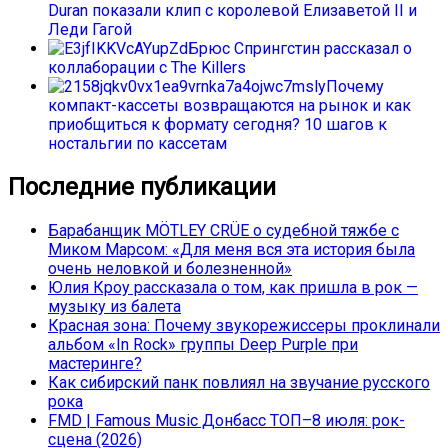
Duran показали клип с королевой Елизаветой II и
Леди Гагой
Брюс Спрингстин рассказал о
коллаборации с The Killers
Почему
компакт-кассеты возвращаются на рынок и как
приобщиться к формату сегодня? 10 шагов к
ностальгии по кассетам
Последние публикации
Барабанщик MÖTLEY CRÜE о судебной тяжбе с
Миком Марсом: «Для меня вся эта история была
очень неловкой и болезненной»
Юлия Кроу рассказала о том, как пришла в рок —
музыку из балета
Красная зона: Почему звукорежиссеры проклинали
альбом «In Rock» группы Deep Purple при
мастеринге?
Как сибирский панк повлиял на звучание русского
рока
FMD | Famous Music Донбасс ТОП–8 июля: рок-
сцена (2026)