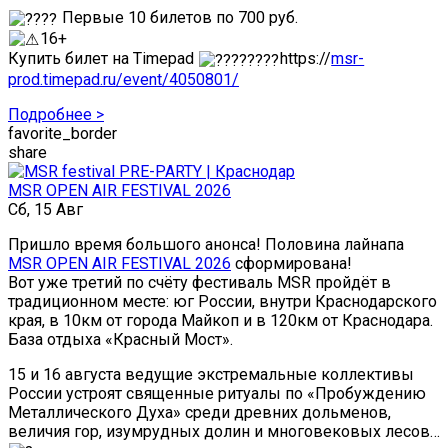
Первые 10 билетов по 700 руб.
16+
Купить билет на Timepad
https://
msr-
prod.timepad.ru/event/4050801/
Подробнее >
favorite_border
share
MSR OPEN AIR FESTIVAL 2026
Сб, 15 Авг
Пришло время большого анонса! Половина лайнапа
MSR OPEN AIR FESTIVAL 2026
сформирована!
Вот уже третий по счёту фестиваль MSR пройдёт в
традиционном месте: юг России, внутри Краснодарского
края, в 10км от города Майкоп и в 120км от Краснодара.
База отдыха «Красный Мост».
15 и 16 августа ведущие экстремальные коллективы
России устроят священные ритуалы по «Пробуждению
Металлического Духа» среди древних дольменов,
величия гор, изумрудных долин и многовековых лесов…