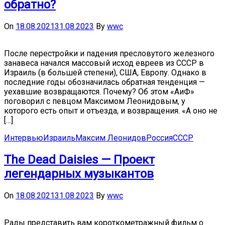
обратно?
On
18.08.2021
31.08.2023
By
wwc
После перестройки и падения пресловутого железного
занавеса начался массовый исход евреев из СССР в
Израиль (в большей степени), США, Европу. Однако в
последние годы обозначилась обратная тенденция —
уехавшие возвращаются. Почему? Об этом «АиФ»
поговорил с певцом Максимом Леонидовым, у
которого есть опыт и отъезда, и возвращения. «А оно не
[…]
Интервью
Израиль
Максим Леонидов
Россия
СССР
The Dead Daisies — Проект
легендарных музыкантов
On
18.08.2021
31.08.2023
By
wwc
Рады представить вам короткометражный фильм о