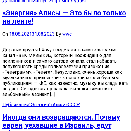
Даниэльссон
Магнус Эстрём
Шведция
«Энергия» Алисы — Это было только
на ленте!
On
18.08.2021
31.08.2023
By
wwc
Дорогие друзья ! Хочу представить вам телеграмм
канал «ВЕК МУЗЫКИ», который, неожиданно для
поклонников и самого автора канала, стал набирать
популярность среди пользователей приложения
«Телеграмм». «Телега», безусловно, очень хороша как
музыкальное приложение к основным фейсбучным
публикациям, — ФБ, как известно, музыку выкладывать
не дает. Сегодня автор канала выложил «магнито-
альбомный» вариант […]
Публикации
"Энергия"
«Алиса»
СССР
Иногда они возвращаются. Почему
евреи, уехавшие в Израиль, едут