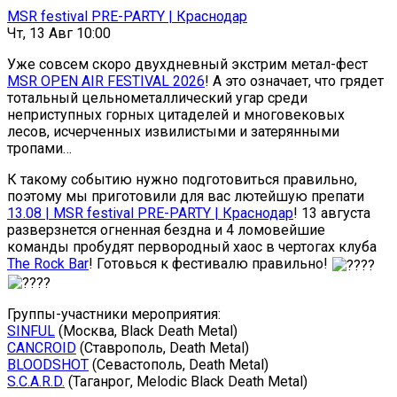
MSR festival PRE-PARTY | Краснодар
Чт, 13 Авг 10:00
Уже совсем скоро двухдневный экстрим метал-фест
MSR OPEN AIR FESTIVAL 2026
! А это означает, что грядет
тотальный цельнометаллический угар среди
неприступных горных цитаделей и многовековых
лесов, исчерченных извилистыми и затерянными
тропами…
К такому событию нужно подготовиться правильно,
поэтому мы приготовили для вас лютейшую препати
13.08 | MSR festival PRE-PARTY | Краснодар
! 13 августа
разверзнется огненная бездна и 4 ломовейшие
команды пробудят первородный хаос в чертогах клуба
The Rock Bar
! Готовься к фестивалю правильно!
Группы-участники мероприятия:
SINFUL
(Москва, Black Death Metal)
CANCROID
(Ставрополь, Death Metal)
BLOODSHOT
(Севастополь, Death Metal)
S.C.A.R.D.
(Таганрог, Melodic Black Death Metal)