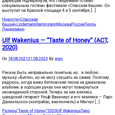
дирекции подчеркнули, что Линдеманн «станет
специальным гостем» фестиваля «Спасская башня». Он
выступит на Красной площади 4 и 5 сентября, […]
Новости
«Спасская
башня»
Lindemann
Rammstein
Москва
Россия
Тилль
Линдеманн
Ulf Wakenius — “Taste of Honey” (ACT,
2020)
On
18.08.2021
31.08.2023
By
wwc
Рискну быть неправильно понятым, но… я люблю
музыку «Битлз», но не могу слушать их самих. Поэтому
радуюсь, когда вижу битловские песни на джазовом
альбоме: в хороших руках они могут повернуться
неожиданной стороной. Теперь за них взялись
шведский гитарист Ульф Вакениус и его земляки — Ларс
Даниэльссон (контрабас, виолончель) и Магнус […]
Релизы
“Taste of Honey”
2020
Ulf Wakenius
Ларс