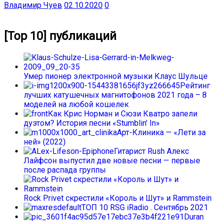
Владимир Чуев
02.10.2020
0
[Top 10] публикаций
Умер пионер электронной музыки Клаус Шульце
Рейтинг
лучших катушечных магнитофонов 2021 года – 8
моделей на любой кошелек
Как Крис Норман и Сюзи Кватро запели
дуэтом? История песни «Stumblin’ In»
Арт-Клиника — «Лети за
ней» (2022)
Гитарист Rush Алекс
Лайфсон выпустил две новые песни — первые
после распада группы
Rock Privet скрестили «Король и Шут» и Rammstein
ТОП 10 RSG iRadio . Сентябрь 2021
Duran