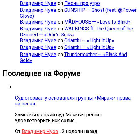
Владимир Чуев
on
Песнь про утро
Владимир Чуев
on
GUNSHIP — Ghost (feat. @Power
Glove)
Владимир Чуев
on
MÄDHOUSE — «Love Is Blind»
Владимир Чуев
on
WARKINGS ft. The Queen of the
Damned — «Odin’s Sons»
Владимир Чуев
on
Orianthi — «Light It Up»
Владимир Чуев
on
Orianthi — «Light It Up»
Владимир Чуев
on
Thundermother — «Black And
Gold»
Последнее на Форуме
Суд отозвал у основателя группы «Мираж» права
на песни
Замоскворецкий суд Москвы решил
удовлетворить иск солис...
От
Владимир Чуев
,
2 недели назад