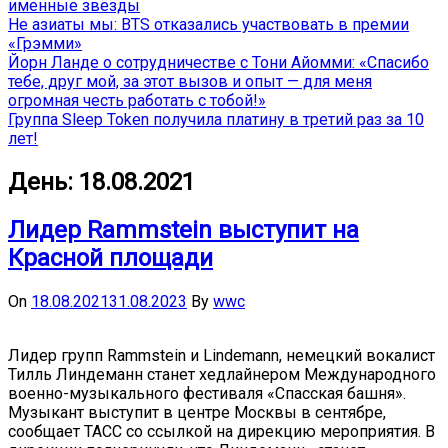
именные звёзды
Не азиаты мы: BTS отказались участвовать в премии
«Грэмми»
Йорн Ланде о сотрудничестве с Тони Айомми: «Спасибо
тебе, друг мой, за этот вызов и опыт — для меня
огромная честь работать с тобой!»
Группа Sleep Token получила платину в третий раз за 10
лет!
День:
18.08.2021
Лидер Rammstein выступит на
Красной площади
On
18.08.2021
31.08.2023
By
wwc
Лидер групп Rammstein и Lindemann, немецкий вокалист
Тилль Линдеманн станет хедлайнером Международного
военно-музыкального фестиваля «Спасская башня».
Музыкант выступит в центре Москвы в сентябре,
сообщает ТАСС со ссылкой на дирекцию мероприятия. В