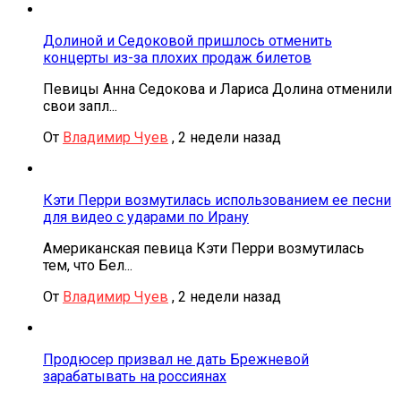
Долиной и Седоковой пришлось отменить
концерты из-за плохих продаж билетов
Певицы Анна Седокова и Лариса Долина отменили
свои запл...
От
Владимир Чуев
,
2 недели назад
Кэти Перри возмутилась использованием ее песни
для видео с ударами по Ирану
Американская певица Кэти Перри возмутилась
тем, что Бел...
От
Владимир Чуев
,
2 недели назад
Продюсер призвал не дать Брежневой
зарабатывать на россиянах