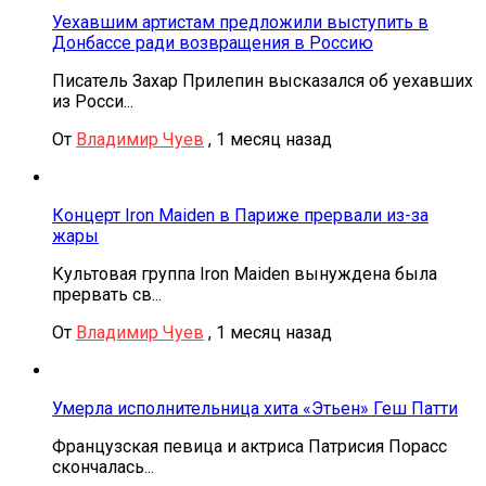
Уехавшим артистам предложили выступить в
Донбассе ради возвращения в Россию
Писатель Захар Прилепин высказался об уехавших
из Росси...
От
Владимир Чуев
,
1 месяц назад
Концерт Iron Maiden в Париже прервали из-за
жары
Культовая группа Iron Maiden вынуждена была
прервать св...
От
Владимир Чуев
,
1 месяц назад
Умерла исполнительница хита «Этьен» Геш Патти
Французская певица и актриса Патрисия Порасс
скончалась...