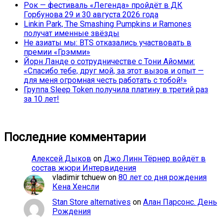
Рок — фестиваль «Легенда» пройдёт в ДК
Горбунова 29 и 30 августа 2026 года
Linkin Park, The Smashing Pumpkins и Ramones
получат именные звёзды
Не азиаты мы: BTS отказались участвовать в
премии «Грэмми»
Йорн Ланде о сотрудничестве с Тони Айомми:
«Спасибо тебе, друг мой, за этот вызов и опыт —
для меня огромная честь работать с тобой!»
Группа Sleep Token получила платину в третий раз
за 10 лет!
Последние комментарии
Алексей Дыков
on
Джо Линн Тёрнер войдёт в
состав жюри Интервидения
vladimir tchuew
on
80 лет со дня рождения
Кена Хенсли
Stan Store alternatives
on
Алан Парсонс. День
Рождения