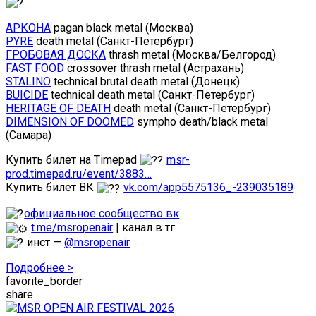
АРКОНА
pagan black metal (Москва)
PYRE
death metal (Санкт-Петербург)
ГРОБОВАЯ ДОСКА
thrash metal (Москва/Белгород)
FAST FOOD
crossover thrash metal (Астрахань)
STALINO
technical brutal death metal (Донецк)
BUICIDE
technical death metal (Санкт-Петербург)
HERITAGE OF DEATH
death metal (Санкт-Петербург)
DIMENSION OF DOOMED
sympho death/black metal
(Самара)
Купить билет на Timepad
msr-
prod.timepad.ru/event/3883…
Купить билет ВК
vk.com/app5575136_-239035189
официальное сообщество вк
t.me/msropenair
| канал в тг
инст —
@msropenair
Подробнее >
favorite_border
share