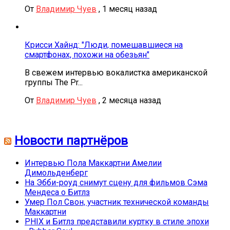
От
Владимир Чуев
,
1 месяц назад
Крисси Хайнд: "Люди, помешавшиеся на
смартфонах, похожи на обезьян"
В свежем интервью вокалистка американской
группы The Pr...
От
Владимир Чуев
,
2 месяца назад
Новости партнёров
Интервью Пола Маккартни Амелии
Димольденберг
На Эбби-роуд снимут сцену для фильмов Сэма
Мендеса о Битлз
Умер Пол Свон, участник технической команды
Маккартни
PHIX и Битлз представили куртку в стиле эпохи