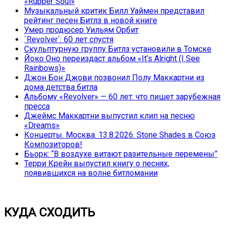
«Rubber Soul»
Музыкальный критик Билл Уаймен представил
рейтинг песен Битлз в новой книге
Умер продюсер Уильям Орбит
`Revolver`: 60 лет спустя
Скульптурную группу Битлз установили в Томске
Йоко Оно переиздаст альбом «It’s Alright (I See
Rainbows)»
Джон Бон Джови позвонил Полу Маккартни из
дома детства битла
Альбому «Revolver» — 60 лет: что пишет зарубежная
пресса
Джеймс Маккартни выпустил клип на песню
«Dreams»
Концерты. Москва. 13.8.2026. Stone Shades в Союз
Композиторов!
Бьорк: “В воздухе витают разительные перемены”
Терри Крейн выпустил книгу о песнях,
появившихся на волне битломании
КУДА СХОДИТЬ