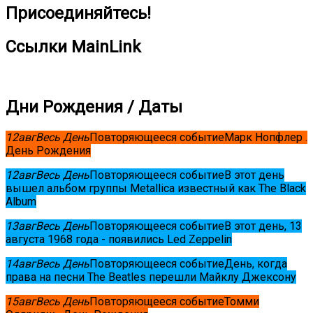
Присоединяйтесь!
Ссылки MainLink
Дни Рождения / Даты
12
авг
Весь День
Повторяющееся событие
Марк Нопфлер .
День Рождения
12
авг
Весь День
Повторяющееся событие
В этот день
вышел альбом группы Metallica известный как The Black
Album
13
авг
Весь День
Повторяющееся событие
В этот день, 13
августа 1968 года - появились Led Zeppelin
14
авг
Весь День
Повторяющееся событие
День, когда
права на песни The Beatles перешли Майклу Джексону
15
авг
Весь День
Повторяющееся событие
Томми