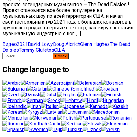
проекте легендарных музыкантов — The Dead Daisies !
Проект становится все более популярен на
музыкальных шоу по всей территории США, и начал
свой гастрольный тур 2021 года с больших концертов в
крупных городах, впервые с тех пор, как вирус поставил
музыкальную индустрию с ног […]
Видео
2021
David Lowy
Doug Aldrich
Glenn Hughes
The Dead
Daisies
Tommy Clufetos
США
Найти:
Change language to