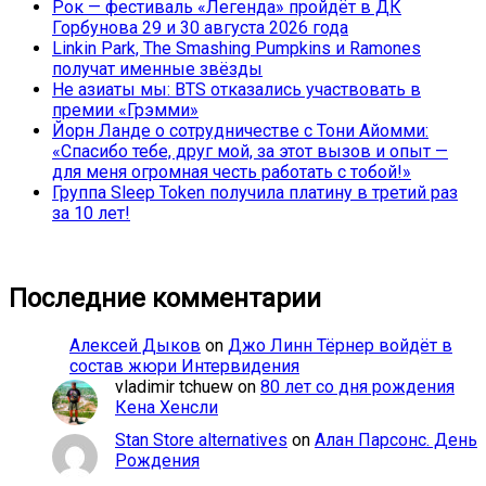
Рок — фестиваль «Легенда» пройдёт в ДК
Горбунова 29 и 30 августа 2026 года
Linkin Park, The Smashing Pumpkins и Ramones
получат именные звёзды
Не азиаты мы: BTS отказались участвовать в
премии «Грэмми»
Йорн Ланде о сотрудничестве с Тони Айомми:
«Спасибо тебе, друг мой, за этот вызов и опыт —
для меня огромная честь работать с тобой!»
Группа Sleep Token получила платину в третий раз
за 10 лет!
Последние комментарии
Алексей Дыков
on
Джо Линн Тёрнер войдёт в
состав жюри Интервидения
vladimir tchuew
on
80 лет со дня рождения
Кена Хенсли
Stan Store alternatives
on
Алан Парсонс. День
Рождения