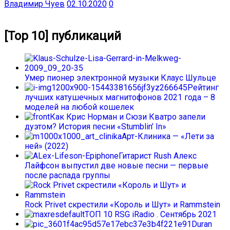
Владимир Чуев
02.10.2020
0
[Top 10] публикаций
Умер пионер электронной музыки Клаус Шульце
Рейтинг
лучших катушечных магнитофонов 2021 года – 8
моделей на любой кошелек
Как Крис Норман и Сюзи Кватро запели
дуэтом? История песни «Stumblin’ In»
Арт-Клиника — «Лети за
ней» (2022)
Гитарист Rush Алекс
Лайфсон выпустил две новые песни — первые
после распада группы
Rock Privet скрестили «Король и Шут» и Rammstein
ТОП 10 RSG iRadio . Сентябрь 2021
Duran