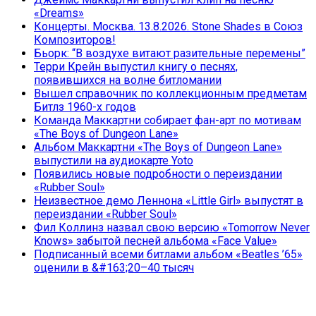
«Dreams»
Концерты. Москва. 13.8.2026. Stone Shades в Союз
Композиторов!
Бьорк: “В воздухе витают разительные перемены”
Терри Крейн выпустил книгу о песнях,
появившихся на волне битломании
Вышел справочник по коллекционным предметам
Битлз 1960-х годов
Команда Маккартни собирает фан-арт по мотивам
«The Boys of Dungeon Lane»
Альбом Маккартни «The Boys of Dungeon Lane»
выпустили на аудиокарте Yoto
Появились новые подробности о переиздании
«Rubber Soul»
Неизвестное демо Леннона «Little Girl» выпустят в
переиздании «Rubber Soul»
Фил Коллинз назвал свою версию «Tomorrow Never
Knows» забытой песней альбома «Face Value»
Подписанный всеми битлами альбом «Beatles ’65»
оценили в &#163;20–40 тысяч