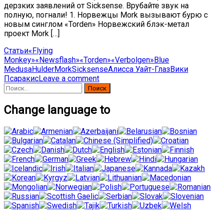
дерзких заявлений от Sicksense. Врубайте звук на
полную, погнали! 1. Норвежцы Mork вызывают бурю с
новым синглом «Torden» Норвежский блэк-метал
проект Mork […]
Статьи
«Flying
Monkey»
«Newsflash»
«Torden»
«Verbolgen»
Blue
Medusa
Hulder
Mork
Sicksense
Алисса Уайт-Глаз
Вики
Псаракис
Leave a comment
Найти:
Change language to