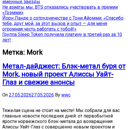
именные звёзды
Не азиаты мы: BTS отказались участвовать в премии
«Грэмми»
Йорн Ланде о сотрудничестве с Тони Айомми: «Спасибо
тебе, друг мой, за этот вызов и опыт — для меня
огромная честь работать с тобой!»
Группа Sleep Token получила платину в третий раз за 10
лет!
Метка:
Mork
Метал-дайджест: Блэк-метал буря от
Mork, новый проект Алиссы Уайт-
Глаз и свежие анонсы
On
27.05.2026
27.05.2026
By
wwc
Тяжелая сцена не стоит на месте! Мы собрали для вас
главные новости последних дней: от первобытной
ярости норвежского блэк-метала до возвращения
Алиссы Уайт-Глаз с совершенно новым проектом и