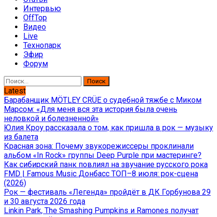
Интервью
OffTop
Видео
Live
Технопарк
Эфир
Форум
Найти:
Latest
Барабанщик MÖTLEY CRÜE о судебной тяжбе с Миком
Марсом: «Для меня вся эта история была очень
неловкой и болезненной»
Юлия Кроу рассказала о том, как пришла в рок — музыку
из балета
Красная зона: Почему звукорежиссеры проклинали
альбом «In Rock» группы Deep Purple при мастеринге?
Как сибирский панк повлиял на звучание русского рока
FMD | Famous Music Донбасс ТОП–8 июля: рок-сцена
(2026)
Рок — фестиваль «Легенда» пройдёт в ДК Горбунова 29
и 30 августа 2026 года
Linkin Park, The Smashing Pumpkins и Ramones получат