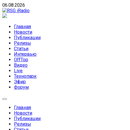
Skip
06.08.2026
to
content
RSG iRadio
RSG iRadio — Музыка различных музыкальных
направлений без возрастных ограничений
Главная
Новости
Публикации
Релизы
Статьи
Интервью
OffTop
Видео
Live
Технопарк
Эфир
Форум
Главная
Новости
Публикации
Релизы
Статьи