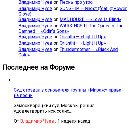
Владимир Чуев
on
Песнь про утро
Владимир Чуев
on
GUNSHIP — Ghost (feat. @Power
Glove)
Владимир Чуев
on
MÄDHOUSE — «Love Is Blind»
Владимир Чуев
on
WARKINGS ft. The Queen of the
Damned — «Odin’s Sons»
Владимир Чуев
on
Orianthi — «Light It Up»
Владимир Чуев
on
Orianthi — «Light It Up»
Владимир Чуев
on
Thundermother — «Black And
Gold»
Последнее на Форуме
Суд отозвал у основателя группы «Мираж» права
на песни
Замоскворецкий суд Москвы решил
удовлетворить иск солис...
От
Владимир Чуев
,
1 неделя назад