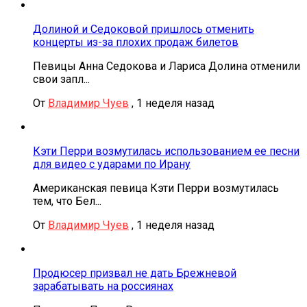
Долиной и Седоковой пришлось отменить
концерты из-за плохих продаж билетов
Певицы Анна Седокова и Лариса Долина отменили
свои запл...
От
Владимир Чуев
,
1 неделя назад
Кэти Перри возмутилась использованием ее песни
для видео с ударами по Ирану
Американская певица Кэти Перри возмутилась
тем, что Бел...
От
Владимир Чуев
,
1 неделя назад
Продюсер призвал не дать Брежневой
зарабатывать на россиянах