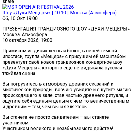
share
Шоу «Духи Мещеры» | 10.10 | Москва (Атмосфера)
Сб, 10 Окт 19:00
ПРЕЗЕНТАЦИЯ ГРАНДИОЗНОГО ШОУ «ДУХИ МЕЩЕРЫ»
Москва, Атмосфера
10 октября 2026, 19:00
Прямиком из диких лесов и болот, в своей тёмной
ипостаси, группа «Мещера» с присущим ей масштабом
презентует своё новое грандиозное концертное шоу
«Духи Мещеры», которого ещё не видывала русская
тяжёлая сцена.
Вы погрузитесь в атмосферу древних сказаний и
мистической природы, воочию увидите и ощутите магию
происходящего в зале, став частью древнего ритуала, и
ощутите себя единым целым с чем-то величественным
и древним – тем, чем вы и являетесь.
Вы станете не просто свидетелем – вы станете
участником…
Участником великого и незабываемого действа!