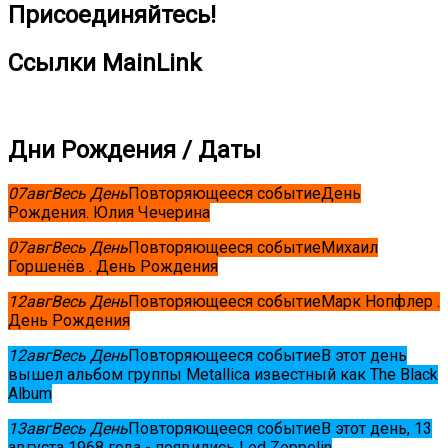
Присоединяйтесь!
Ссылки MainLink
Дни Рождения / Даты
07
авг
Весь День
Повторяющееся событие
День
Рождения. Юлия Чечерина
07
авг
Весь День
Повторяющееся событие
Михаил
Горшенёв . День Рождения
12
авг
Весь День
Повторяющееся событие
Марк Нопфлер .
День Рождения
12
авг
Весь День
Повторяющееся событие
В этот день
вышел альбом группы Metallica известный как The Black
Album
13
авг
Весь День
Повторяющееся событие
В этот день, 13
августа 1968 года - появились Led Zeppelin