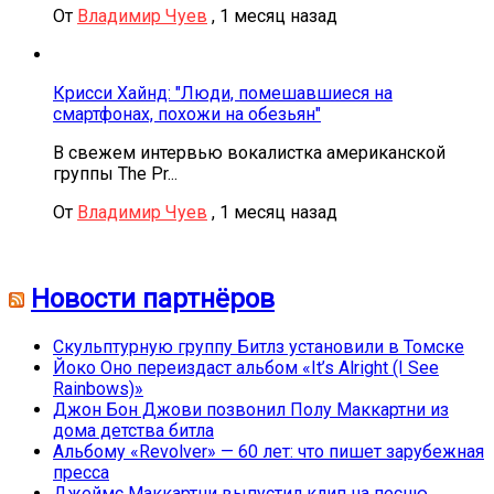
От
Владимир Чуев
,
1 месяц назад
Крисси Хайнд: "Люди, помешавшиеся на
смартфонах, похожи на обезьян"
В свежем интервью вокалистка американской
группы The Pr...
От
Владимир Чуев
,
1 месяц назад
Новости партнёров
Скульптурную группу Битлз установили в Томске
Йоко Оно переиздаст альбом «It’s Alright (I See
Rainbows)»
Джон Бон Джови позвонил Полу Маккартни из
дома детства битла
Альбому «Revolver» — 60 лет: что пишет зарубежная
пресса
Джеймс Маккартни выпустил клип на песню