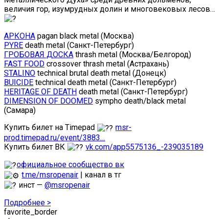
величия гор, изумрудных долин и многовековых лесов…
АРКОНА
pagan black metal (Москва)
PYRE
death metal (Санкт-Петербург)
ГРОБОВАЯ ДОСКА
thrash metal (Москва/Белгород)
FAST FOOD
crossover thrash metal (Астрахань)
STALINO
technical brutal death metal (Донецк)
BUICIDE
technical death metal (Санкт-Петербург)
HERITAGE OF DEATH
death metal (Санкт-Петербург)
DIMENSION OF DOOMED
sympho death/black metal
(Самара)
Купить билет на Timepad
msr-
prod.timepad.ru/event/3883…
Купить билет ВК
vk.com/app5575136_-239035189
официальное сообщество вк
t.me/msropenair
| канал в тг
инст —
@msropenair
Подробнее >
favorite_border