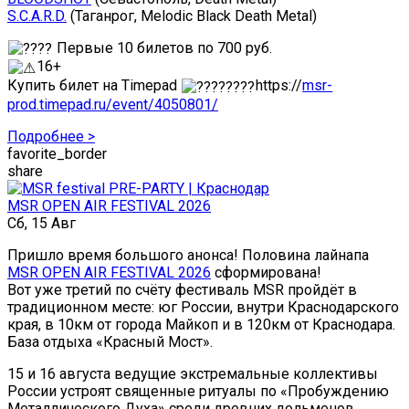
S.C.A.R.D.
(Таганрог, Melodic Black Death Metal)
Первые 10 билетов по 700 руб.
16+
Купить билет на Timepad
https://
msr-
prod.timepad.ru/event/4050801/
Подробнее >
favorite_border
share
MSR OPEN AIR FESTIVAL 2026
Сб, 15 Авг
Пришло время большого анонса! Половина лайнапа
MSR OPEN AIR FESTIVAL 2026
сформирована!
Вот уже третий по счёту фестиваль MSR пройдёт в
традиционном месте: юг России, внутри Краснодарского
края, в 10км от города Майкоп и в 120км от Краснодара.
База отдыха «Красный Мост».
15 и 16 августа ведущие экстремальные коллективы
России устроят священные ритуалы по «Пробуждению
Металлического Духа» среди древних дольменов,