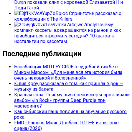
Duran показали клип с королевой Елизаветой II и
Леди Гагой
Брюс Спрингстин рассказал о
коллаборации с The Killers
Почему
компакт-кассеты возвращаются на рынок и как
приобщиться к формату сегодня? 10 шагов к
ностальгии по кассетам
Последние публикации
Барабанщик MÖTLEY CRÜE о судебной тяжбе с
Миком Марсом: «Для меня вся эта история была
очень неловкой и болезненной»
Юлия Кроу рассказала о том, как пришла в рок —
музыку из балета
Красная зона: Почему звукорежиссеры проклинали
альбом «In Rock» группы Deep Purple при
мастеринге?
Как сибирский панк повлиял на звучание русского
рока
FMD | Famous Music Донбасс ТОП–8 июля: рок-
сцена (2026)