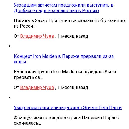
Уехавшим артистам предложили выступить в
Донбассе ради возвращения в Россию
Писатель Захар Прилепин высказался об уехавших
из Росси...
От
Владимир Чуев
,
1 месяц назад
Концерт Iron Maiden в Париже прервали из-за
жары
Культовая группа Iron Maiden вынуждена была
прервать св...
От
Владимир Чуев
,
1 месяц назад
Умерла исполнительница хита «Этьен» Геш Патти
Французская певица и актриса Патрисия Порасс
скончалась...