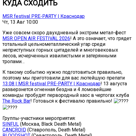
КУДА СХОДИТЬ
MSR festival PRE-PARTY | Краснодар
Чт, 13 Авг 10:00
Уже совсем скоро двухдневный экстрим метал-фест
MSR OPEN AIR FESTIVAL 2026
! А это означает, что грядет
тотальный цельнометаллический угар среди
неприступных горных цитаделей и многовековых
лесов, исчерченных извилистыми и затерянными
тропами…
К такому событию нужно подготовиться правильно,
поэтому мы приготовили для вас лютейшую препати
13.08 | MSR festival PRE-PARTY | Краснодар
! 13 августа
разверзнется огненная бездна и 4 ломовейшие
команды пробудят первородный хаос в чертогах клуба
The Rock Bar
! Готовься к фестивалю правильно!
Группы-участники мероприятия:
SINFUL
(Москва, Black Death Metal)
CANCROID
(Ставрополь, Death Metal)
BLOODSHOT
(Севастополь, Death Metal)