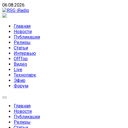
Skip
06.08.2026
to
content
RSG iRadio
RSG iRadio — Музыка различных музыкальных
направлений без возрастных ограничений
Главная
Новости
Публикации
Релизы
Статьи
Интервью
OffTop
Видео
Live
Технопарк
Эфир
Форум
Главная
Новости
Публикации
Релизы
Статьи