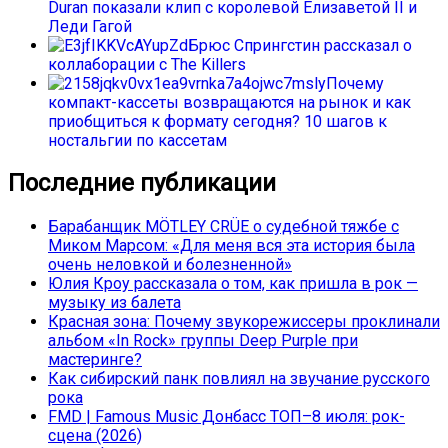
Duran показали клип с королевой Елизаветой II и
Леди Гагой
Брюс Спрингстин рассказал о
коллаборации с The Killers
Почему
компакт-кассеты возвращаются на рынок и как
приобщиться к формату сегодня? 10 шагов к
ностальгии по кассетам
Последние публикации
Барабанщик MÖTLEY CRÜE о судебной тяжбе с
Миком Марсом: «Для меня вся эта история была
очень неловкой и болезненной»
Юлия Кроу рассказала о том, как пришла в рок —
музыку из балета
Красная зона: Почему звукорежиссеры проклинали
альбом «In Rock» группы Deep Purple при
мастеринге?
Как сибирский панк повлиял на звучание русского
рока
FMD | Famous Music Донбасс ТОП–8 июля: рок-
сцена (2026)