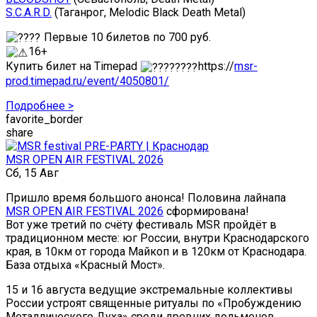
S.C.A.R.D.
(Таганрог, Melodic Black Death Metal)
Первые 10 билетов по 700 руб.
16+
Купить билет на Timepad
https://
msr-
prod.timepad.ru/event/4050801/
Подробнее >
favorite_border
share
MSR OPEN AIR FESTIVAL 2026
Сб, 15 Авг
Пришло время большого анонса! Половина лайнапа
MSR OPEN AIR FESTIVAL 2026
сформирована!
Вот уже третий по счёту фестиваль MSR пройдёт в
традиционном месте: юг России, внутри Краснодарского
края, в 10км от города Майкоп и в 120км от Краснодара.
База отдыха «Красный Мост».
15 и 16 августа ведущие экстремальные коллективы
России устроят священные ритуалы по «Пробуждению
Металлического Духа» среди древних дольменов,