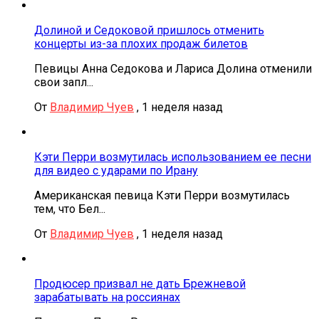
Долиной и Седоковой пришлось отменить
концерты из-за плохих продаж билетов
Певицы Анна Седокова и Лариса Долина отменили
свои запл...
От
Владимир Чуев
,
1 неделя назад
Кэти Перри возмутилась использованием ее песни
для видео с ударами по Ирану
Американская певица Кэти Перри возмутилась
тем, что Бел...
От
Владимир Чуев
,
1 неделя назад
Продюсер призвал не дать Брежневой
зарабатывать на россиянах