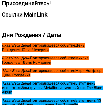
Присоединяйтесь!
Ссылки MainLink
Дни Рождения / Даты
07
авг
Весь День
Повторяющееся событие
День
Рождения. Юлия Чечерина
07
авг
Весь День
Повторяющееся событие
Михаил
Горшенёв . День Рождения
12
авг
Весь День
Повторяющееся событие
Марк Нопфлер .
День Рождения
12
авг
Весь День
Повторяющееся событие
В этот день
вышел альбом группы Metallica известный как The Black
Album
13
авг
Весь День
Повторяющееся событие
В этот день, 13
августа 1968 года - появились Led Zeppelin