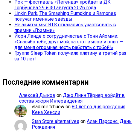
Рок — фестиваль «Легенда» пройдёт в ДК
Горбунова 29 и 30 августа 2026 года
Linkin Park, The Smashing Pumpkins и Ramones
получат именные звёзды
Не азиаты мы: BTS отказались участвовать в
премии «Грэмми»
Йорн Ланде о сотрудничестве с Тони Айомми:
«Спасибо тебе, друг мой, за этот вызов и опыт —
для меня огромная честь работать с тобой!»
Группа Sleep Token получила платину в третий раз
за 10 лет!
Последние комментарии
Алексей Дыков
on
Джо Линн Тёрнер войдёт в
состав жюри Интервидения
vladimir tchuew
on
80 лет со дня рождения
Кена Хенсли
Stan Store alternatives
on
Алан Парсонс. День
Рождения