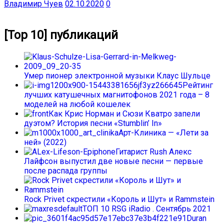
Владимир Чуев
02.10.2020
0
[Top 10] публикаций
Умер пионер электронной музыки Клаус Шульце
Рейтинг
лучших катушечных магнитофонов 2021 года – 8
моделей на любой кошелек
Как Крис Норман и Сюзи Кватро запели
дуэтом? История песни «Stumblin’ In»
Арт-Клиника — «Лети за
ней» (2022)
Гитарист Rush Алекс
Лайфсон выпустил две новые песни — первые
после распада группы
Rock Privet скрестили «Король и Шут» и Rammstein
ТОП 10 RSG iRadio . Сентябрь 2021
Duran