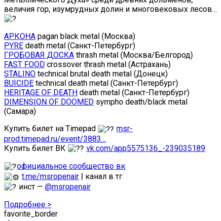
величия гор, изумрудных долин и многовековых лесов…
АРКОНА
pagan black metal (Москва)
PYRE
death metal (Санкт-Петербург)
ГРОБОВАЯ ДОСКА
thrash metal (Москва/Белгород)
FAST FOOD
crossover thrash metal (Астрахань)
STALINO
technical brutal death metal (Донецк)
BUICIDE
technical death metal (Санкт-Петербург)
HERITAGE OF DEATH
death metal (Санкт-Петербург)
DIMENSION OF DOOMED
sympho death/black metal
(Самара)
Купить билет на Timepad
msr-
prod.timepad.ru/event/3883…
Купить билет ВК
vk.com/app5575136_-239035189
официальное сообщество вк
t.me/msropenair
| канал в тг
инст —
@msropenair
Подробнее >
favorite_border