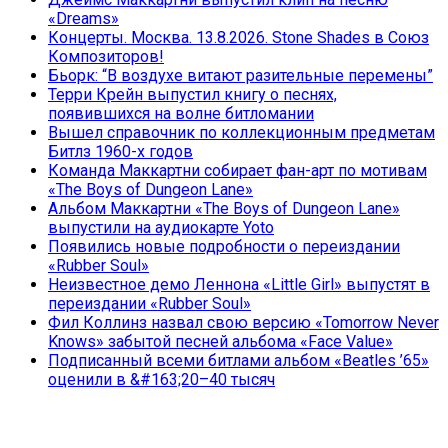
«Dreams»
Концерты. Москва. 13.8.2026. Stone Shades в Союз
Композиторов!
Бьорк: “В воздухе витают разительные перемены”
Терри Крейн выпустил книгу о песнях,
появившихся на волне битломании
Вышел справочник по коллекционным предметам
Битлз 1960-х годов
Команда Маккартни собирает фан-арт по мотивам
«The Boys of Dungeon Lane»
Альбом Маккартни «The Boys of Dungeon Lane»
выпустили на аудиокарте Yoto
Появились новые подробности о переиздании
«Rubber Soul»
Неизвестное демо Леннона «Little Girl» выпустят в
переиздании «Rubber Soul»
Фил Коллинз назвал свою версию «Tomorrow Never
Knows» забытой песней альбома «Face Value»
Подписанный всеми битлами альбом «Beatles ’65»
оценили в &#163;20–40 тысяч