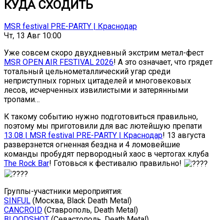
КУДА СХОДИТЬ
MSR festival PRE-PARTY | Краснодар
Чт, 13 Авг 10:00
Уже совсем скоро двухдневный экстрим метал-фест
MSR OPEN AIR FESTIVAL 2026
! А это означает, что грядет
тотальный цельнометаллический угар среди
неприступных горных цитаделей и многовековых
лесов, исчерченных извилистыми и затерянными
тропами…
К такому событию нужно подготовиться правильно,
поэтому мы приготовили для вас лютейшую препати
13.08 | MSR festival PRE-PARTY | Краснодар
! 13 августа
разверзнется огненная бездна и 4 ломовейшие
команды пробудят первородный хаос в чертогах клуба
The Rock Bar
! Готовься к фестивалю правильно!
Группы-участники мероприятия:
SINFUL
(Москва, Black Death Metal)
CANCROID
(Ставрополь, Death Metal)
BLOODSHOT
(Севастополь, Death Metal)