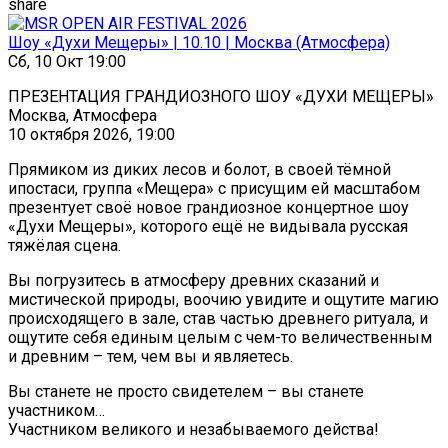
share
Шоу «Духи Мещеры» | 10.10 | Москва (Атмосфера)
Сб, 10 Окт 19:00
ПРЕЗЕНТАЦИЯ ГРАНДИОЗНОГО ШОУ «ДУХИ МЕЩЕРЫ»
Москва, Атмосфера
10 октября 2026, 19:00
Прямиком из диких лесов и болот, в своей тёмной
ипостаси, группа «Мещера» с присущим ей масштабом
презентует своё новое грандиозное концертное шоу
«Духи Мещеры», которого ещё не видывала русская
тяжёлая сцена.
Вы погрузитесь в атмосферу древних сказаний и
мистической природы, воочию увидите и ощутите магию
происходящего в зале, став частью древнего ритуала, и
ощутите себя единым целым с чем-то величественным
и древним – тем, чем вы и являетесь.
Вы станете не просто свидетелем – вы станете
участником…
Участником великого и незабываемого действа!