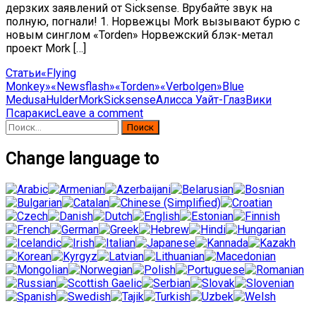
дерзких заявлений от Sicksense. Врубайте звук на
полную, погнали! 1. Норвежцы Mork вызывают бурю с
новым синглом «Torden» Норвежский блэк-метал
проект Mork […]
Статьи
«Flying
Monkey»
«Newsflash»
«Torden»
«Verbolgen»
Blue
Medusa
Hulder
Mork
Sicksense
Алисса Уайт-Глаз
Вики
Псаракис
Leave a comment
Найти:
Change language to