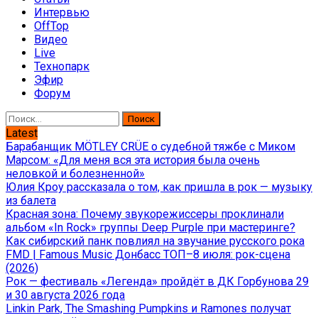
Интервью
OffTop
Видео
Live
Технопарк
Эфир
Форум
Найти:
Latest
Барабанщик MÖTLEY CRÜE о судебной тяжбе с Миком
Марсом: «Для меня вся эта история была очень
неловкой и болезненной»
Юлия Кроу рассказала о том, как пришла в рок — музыку
из балета
Красная зона: Почему звукорежиссеры проклинали
альбом «In Rock» группы Deep Purple при мастеринге?
Как сибирский панк повлиял на звучание русского рока
FMD | Famous Music Донбасс ТОП–8 июля: рок-сцена
(2026)
Рок — фестиваль «Легенда» пройдёт в ДК Горбунова 29
и 30 августа 2026 года
Linkin Park, The Smashing Pumpkins и Ramones получат