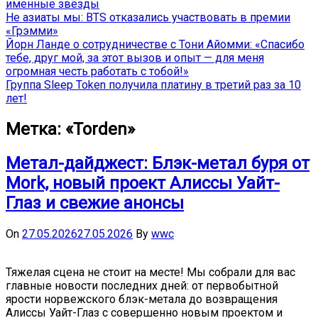
именные звёзды
Не азиаты мы: BTS отказались участвовать в премии
«Грэмми»
Йорн Ланде о сотрудничестве с Тони Айомми: «Спасибо
тебе, друг мой, за этот вызов и опыт — для меня
огромная честь работать с тобой!»
Группа Sleep Token получила платину в третий раз за 10
лет!
Метка:
«Torden»
Метал-дайджест: Блэк-метал буря от
Mork, новый проект Алиссы Уайт-
Глаз и свежие анонсы
On
27.05.2026
27.05.2026
By
wwc
Тяжелая сцена не стоит на месте! Мы собрали для вас
главные новости последних дней: от первобытной
ярости норвежского блэк-метала до возвращения
Алиссы Уайт-Глаз с совершенно новым проектом и