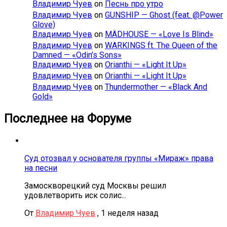
Владимир Чуев
on
Песнь про утро
Владимир Чуев
on
GUNSHIP — Ghost (feat. @Power
Glove)
Владимир Чуев
on
MÄDHOUSE — «Love Is Blind»
Владимир Чуев
on
WARKINGS ft. The Queen of the
Damned — «Odin’s Sons»
Владимир Чуев
on
Orianthi — «Light It Up»
Владимир Чуев
on
Orianthi — «Light It Up»
Владимир Чуев
on
Thundermother — «Black And
Gold»
Последнее на Форуме
Суд отозвал у основателя группы «Мираж» права
на песни
Замоскворецкий суд Москвы решил
удовлетворить иск солис...
От
Владимир Чуев
,
1 неделя назад