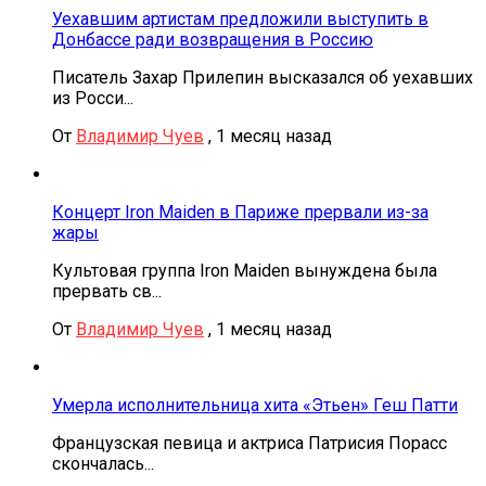
Уехавшим артистам предложили выступить в
Донбассе ради возвращения в Россию
Писатель Захар Прилепин высказался об уехавших
из Росси...
От
Владимир Чуев
,
1 месяц назад
Концерт Iron Maiden в Париже прервали из-за
жары
Культовая группа Iron Maiden вынуждена была
прервать св...
От
Владимир Чуев
,
1 месяц назад
Умерла исполнительница хита «Этьен» Геш Патти
Французская певица и актриса Патрисия Порасс
скончалась...