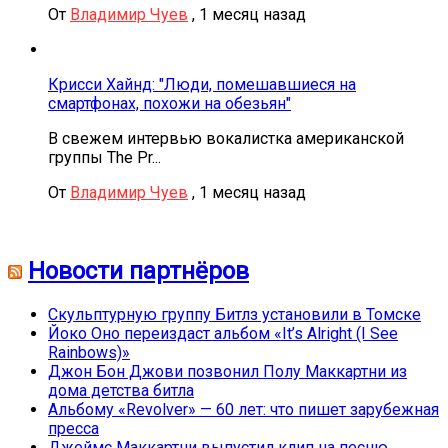
От
Владимир Чуев
,
1 месяц назад
Крисси Хайнд: "Люди, помешавшиеся на
смартфонах, похожи на обезьян"
В свежем интервью вокалистка американской
группы The Pr...
От
Владимир Чуев
,
1 месяц назад
Новости партнёров
Скульптурную группу Битлз установили в Томске
Йоко Оно переиздаст альбом «It’s Alright (I See
Rainbows)»
Джон Бон Джови позвонил Полу Маккартни из
дома детства битла
Альбому «Revolver» — 60 лет: что пишет зарубежная
пресса
Джеймс Маккартни выпустил клип на песню