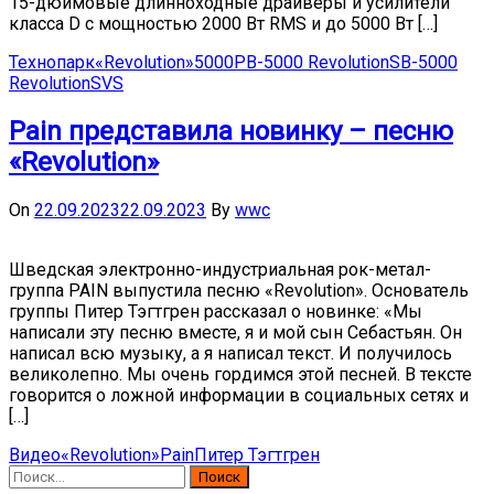
15-дюймовые длинноходные драйверы и усилители
класса D с мощностью 2000 Вт RMS и до 5000 Вт […]
Технопарк
«Revolution»
5000
PB-5000 Revolution
SB-5000
Revolution
SVS
Pain представила новинку – песню
«Revolution»
On
22.09.2023
22.09.2023
By
wwc
Шведская электронно-индустриальная рок-метал-
группа PAIN выпустила песню «Revolution». Основатель
группы Питер Тэгтгрен рассказал о новинке: «Мы
написали эту песню вместе, я и мой сын Себастьян. Он
написал всю музыку, а я написал текст. И получилось
великолепно. Мы очень гордимся этой песней. В тексте
говорится о ложной информации в социальных сетях и
[…]
Видео
«Revolution»
Pain
Питер Тэгтгрен
Найти: