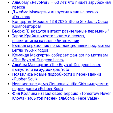
Альбому «Revolver» — 60 лет: что пишет зарубежная
пресса
Джеймс Маккартни выпустил клип на песню
«Dreams»
Концерты. Москва. 13.8.2026. Stone Shades в Союз
Композиторов!
Бьорк: “В воздухе витают разительные перемены”
Терри Крейн выпустил книгу о песнях,
появившихся на волне битломании
Вышел справочник по коллекционным предметам
Битлз 1960-х годов
Команда Маккартни собирает фан-арт по мотивам
«The Boys of Dungeon Lane»
Альбом Маккартни «The Boys of Dungeon Lane»
выпустили на аудиокарте Yoto
Появились новые подробности о переиздании
«Rubber Soul»
Неизвестное демо Леннона «Little Girl» выпустят в
переиздании «Rubber Soul»
Фил Коллинз назвал свою версию «Tomorrow Never
Knows» забытой песней альбома «Face Value»