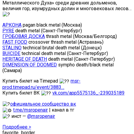
Металлического Духа» среди древних дольменов,
величия гор, изумрудных долин и многовековых лесов…
АРКОНА
pagan black metal (Москва)
PYRE
death metal (Санкт-Петербург)
ГРОБОВАЯ ДОСКА
thrash metal (Москва/Белгород)
FAST FOOD
crossover thrash metal (Астрахань)
STALINO
technical brutal death metal (Донецк)
BUICIDE
technical death metal (Санкт-Петербург)
HERITAGE OF DEATH
death metal (Санкт-Петербург)
DIMENSION OF DOOMED
sympho death/black metal
(Самара)
Купить билет на Timepad
msr-
prod.timepad.ru/event/3883…
Купить билет ВК
vk.com/app5575136_-239035189
официальное сообщество вк
t.me/msropenair
| канал в тг
инст —
@msropenair
Подробнее >
favorite_border