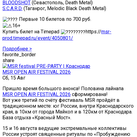
BLOODSHOT
(Севастополь, Death Metal)
S.C.A.R.D.
(Таганрог, Melodic Black Death Metal)
Первые 10 билетов по 700 руб.
16+
Купить билет на Timepad
https://
msr-
prod.timepad.ru/event/4050801/
Подробнее >
favorite_border
share
MSR OPEN AIR FESTIVAL 2026
Сб, 15 Авг
Пришло время большого анонса! Половина лайнапа
MSR OPEN AIR FESTIVAL 2026
сформирована!
Вот уже третий по счёту фестиваль MSR пройдёт в
традиционном месте: юг России, внутри Краснодарского
края, в 10км от города Майкоп и в 120км от Краснодара.
База отдыха «Красный Мост».
15 и 16 августа ведущие экстремальные коллективы
России устроят священные ритуалы по «Пробуждению