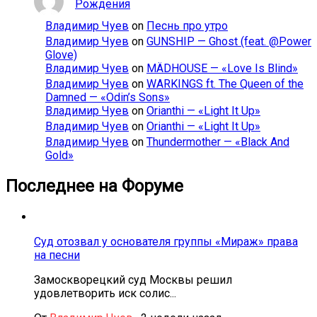
Рождения
Владимир Чуев
on
Песнь про утро
Владимир Чуев
on
GUNSHIP — Ghost (feat. @Power
Glove)
Владимир Чуев
on
MÄDHOUSE — «Love Is Blind»
Владимир Чуев
on
WARKINGS ft. The Queen of the
Damned — «Odin’s Sons»
Владимир Чуев
on
Orianthi — «Light It Up»
Владимир Чуев
on
Orianthi — «Light It Up»
Владимир Чуев
on
Thundermother — «Black And
Gold»
Последнее на Форуме
Суд отозвал у основателя группы «Мираж» права
на песни
Замоскворецкий суд Москвы решил
удовлетворить иск солис...