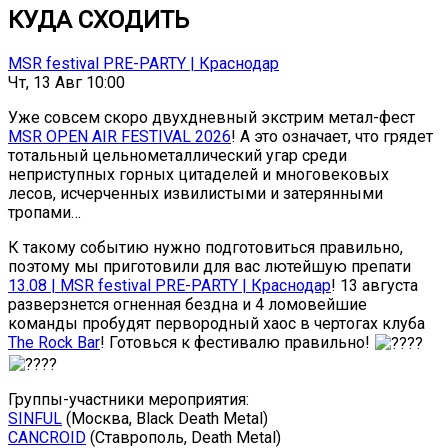
КУДА СХОДИТЬ
MSR festival PRE-PARTY | Краснодар
Чт, 13 Авг 10:00
Уже совсем скоро двухдневный экстрим метал-фест
MSR OPEN AIR FESTIVAL 2026
! А это означает, что грядет
тотальный цельнометаллический угар среди
неприступных горных цитаделей и многовековых
лесов, исчерченных извилистыми и затерянными
тропами…
К такому событию нужно подготовиться правильно,
поэтому мы приготовили для вас лютейшую препати
13.08 | MSR festival PRE-PARTY | Краснодар
! 13 августа
разверзнется огненная бездна и 4 ломовейшие
команды пробудят первородный хаос в чертогах клуба
The Rock Bar
! Готовься к фестивалю правильно!
Группы-участники мероприятия:
SINFUL
(Москва, Black Death Metal)
CANCROID
(Ставрополь, Death Metal)