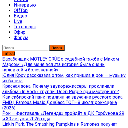
Интервью
OffTop
Видео
Live
Технопарк
Эфир
Форум
Найти:
Latest
Барабанщик MÖTLEY CRÜE о судебной тяжбе с Миком
Марсом: «Для меня вся эта история была очень
неловкой и болезненной»
Юлия Кроу рассказала о том, как пришла в рок — музыку
из балета
Красная зона: Почему звукорежиссеры проклинали
альбом «In Rock» группы Deep Purple при мастеринге?
Как сибирский панк повлиял на звучание русского рока
FMD | Famous Music Донбасс ТОП–8 июля: рок-сцена
(2026)
Рок — фестиваль «Легенда» пройдёт в ДК Горбунова 29
и 30 августа 2026 года
Linkin Park, The Smashing Pumpkins и Ramones получат