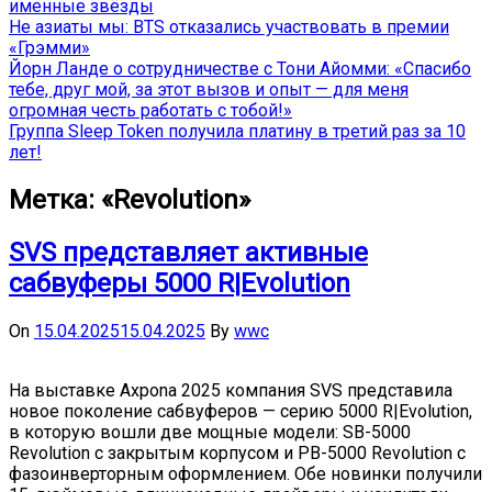
именные звёзды
Не азиаты мы: BTS отказались участвовать в премии
«Грэмми»
Йорн Ланде о сотрудничестве с Тони Айомми: «Спасибо
тебе, друг мой, за этот вызов и опыт — для меня
огромная честь работать с тобой!»
Группа Sleep Token получила платину в третий раз за 10
лет!
Метка:
«Revolution»
SVS представляет активные
сабвуферы 5000 R|Evolution
On
15.04.2025
15.04.2025
By
wwc
На выставке Axpona 2025 компания SVS представила
новое поколение сабвуферов — серию 5000 R|Evolution,
в которую вошли две мощные модели: SB-5000
Revolution с закрытым корпусом и PB-5000 Revolution с
фазоинверторным оформлением. Обе новинки получили