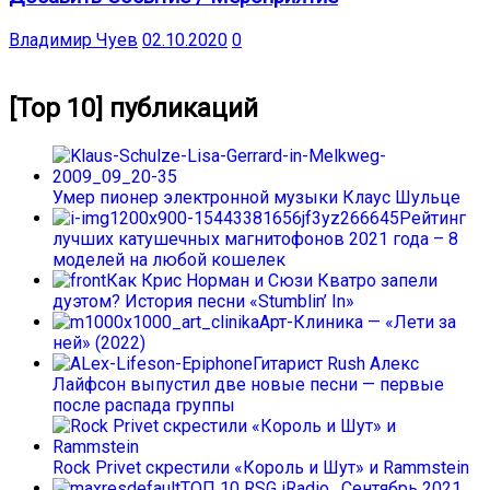
Владимир Чуев
02.10.2020
0
[Top 10] публикаций
Умер пионер электронной музыки Клаус Шульце
Рейтинг
лучших катушечных магнитофонов 2021 года – 8
моделей на любой кошелек
Как Крис Норман и Сюзи Кватро запели
дуэтом? История песни «Stumblin’ In»
Арт-Клиника — «Лети за
ней» (2022)
Гитарист Rush Алекс
Лайфсон выпустил две новые песни — первые
после распада группы
Rock Privet скрестили «Король и Шут» и Rammstein
ТОП 10 RSG iRadio . Сентябрь 2021