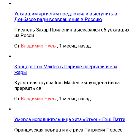
Уехавшим артистам предложили выступить в
Донбассе ради возвращения в Россию
Писатель Захар Прилепин высказался об уехавших
из Росси...
От
Владимир Чуев
,
1 месяц назад
Концерт Iron Maiden в Париже прервали из-за
жары
Культовая группа Iron Maiden вынуждена была
прервать св...
От
Владимир Чуев
,
1 месяц назад
Умерла исполнительница хита «Этьен» Геш Патти
Французская певица и актриса Патрисия Порасс