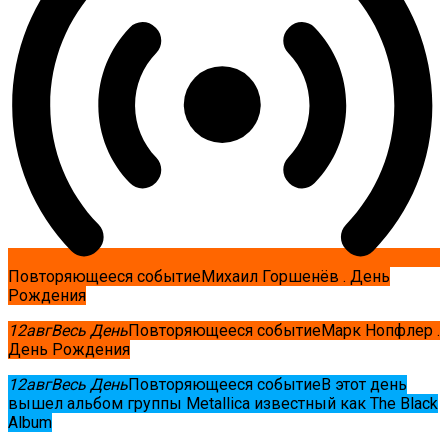
Повторяющееся событие
Михаил Горшенёв . День
Рождения
12
авг
Весь День
Повторяющееся событие
Марк Нопфлер .
День Рождения
12
авг
Весь День
Повторяющееся событие
В этот день
вышел альбом группы Metallica известный как The Black
Album