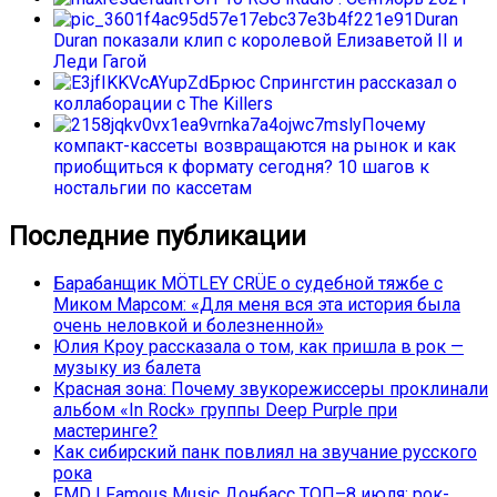
Duran
Duran показали клип с королевой Елизаветой II и
Леди Гагой
Брюс Спрингстин рассказал о
коллаборации с The Killers
Почему
компакт-кассеты возвращаются на рынок и как
приобщиться к формату сегодня? 10 шагов к
ностальгии по кассетам
Последние публикации
Барабанщик MÖTLEY CRÜE о судебной тяжбе с
Миком Марсом: «Для меня вся эта история была
очень неловкой и болезненной»
Юлия Кроу рассказала о том, как пришла в рок —
музыку из балета
Красная зона: Почему звукорежиссеры проклинали
альбом «In Rock» группы Deep Purple при
мастеринге?
Как сибирский панк повлиял на звучание русского
рока
FMD | Famous Music Донбасс ТОП–8 июля: рок-