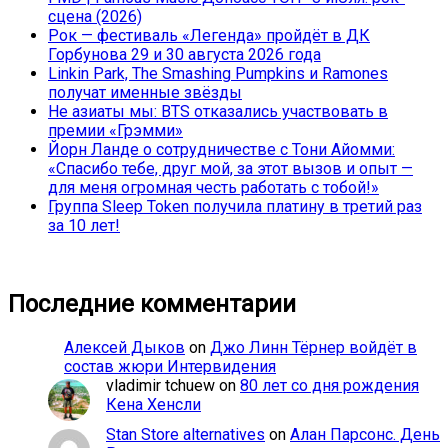
сцена (2026)
Рок — фестиваль «Легенда» пройдёт в ДК
Горбунова 29 и 30 августа 2026 года
Linkin Park, The Smashing Pumpkins и Ramones
получат именные звёзды
Не азиаты мы: BTS отказались участвовать в
премии «Грэмми»
Йорн Ланде о сотрудничестве с Тони Айомми:
«Спасибо тебе, друг мой, за этот вызов и опыт —
для меня огромная честь работать с тобой!»
Группа Sleep Token получила платину в третий раз
за 10 лет!
Последние комментарии
Алексей Дыков
on
Джо Линн Тёрнер войдёт в
состав жюри Интервидения
vladimir tchuew
on
80 лет со дня рождения
Кена Хенсли
Stan Store alternatives
on
Алан Парсонс. День