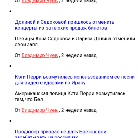
От
Владимир Чуев
,
2 недели назад
Долиной и Седоковой пришлось отменить
концерты из-за плохих продаж билетов
Певицы Анна Седокова и Лариса Долина отменили
свои запл...
От
Владимир Чуев
,
2 недели назад
Кэти Перри возмутилась использованием ее песни
для видео с ударами по Ирану
Американская певица Кэти Перри возмутилась
тем, что Бел...
От
Владимир Чуев
,
2 недели назад
Продюсер призвал не дать Брежневой
зарабатывать на россиянах