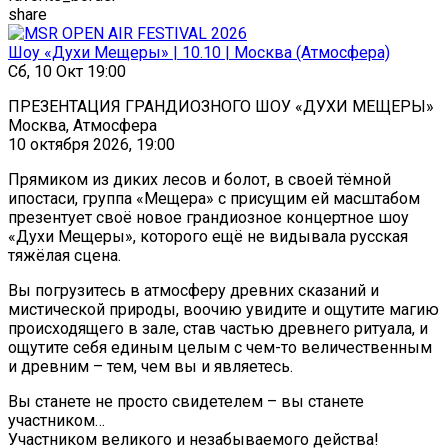
share
Шоу «Духи Мещеры» | 10.10 | Москва (Атмосфера)
Сб, 10 Окт 19:00
ПРЕЗЕНТАЦИЯ ГРАНДИОЗНОГО ШОУ «ДУХИ МЕЩЕРЫ»
Москва, Атмосфера
10 октября 2026, 19:00
Прямиком из диких лесов и болот, в своей тёмной
ипостаси, группа «Мещера» с присущим ей масштабом
презентует своё новое грандиозное концертное шоу
«Духи Мещеры», которого ещё не видывала русская
тяжёлая сцена.
Вы погрузитесь в атмосферу древних сказаний и
мистической природы, воочию увидите и ощутите магию
происходящего в зале, став частью древнего ритуала, и
ощутите себя единым целым с чем-то величественным
и древним – тем, чем вы и являетесь.
Вы станете не просто свидетелем – вы станете
участником…
Участником великого и незабываемого действа!