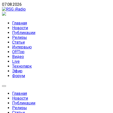
Skip
07.08.2026
to
content
RSG iRadio
RSG iRadio — Музыка различных музыкальных
направлений без возрастных ограничений
Главная
Новости
Публикации
Релизы
Статьи
Интервью
OffTop
Видео
Live
Технопарк
Эфир
Форум
Главная
Новости
Публикации
Релизы
Статьи