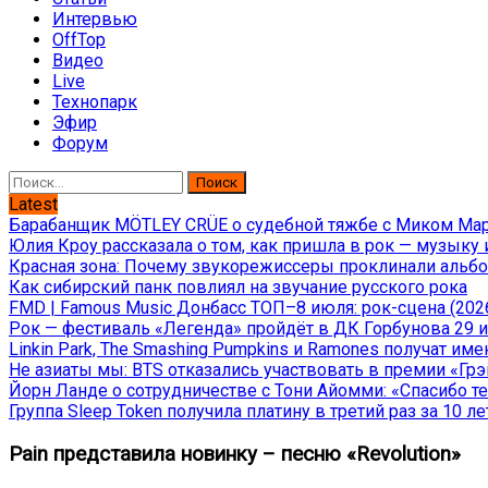
Интервью
OffTop
Видео
Live
Технопарк
Эфир
Форум
Найти:
Latest
Барабанщик MÖTLEY CRÜE о судебной тяжбе с Миком Марс
Юлия Кроу рассказала о том, как пришла в рок — музыку 
Красная зона: Почему звукорежиссеры проклинали альбом
Как сибирский панк повлиял на звучание русского рока
FMD | Famous Music Донбасс ТОП–8 июля: рок-сцена (202
Рок — фестиваль «Легенда» пройдёт в ДК Горбунова 29 и 
Linkin Park, The Smashing Pumpkins и Ramones получат и
Не азиаты мы: BTS отказались участвовать в премии «Гр
Йорн Ланде о сотрудничестве с Тони Айомми: «Спасибо теб
Группа Sleep Token получила платину в третий раз за 10 ле
Pain представила новинку – песню «Revolution»