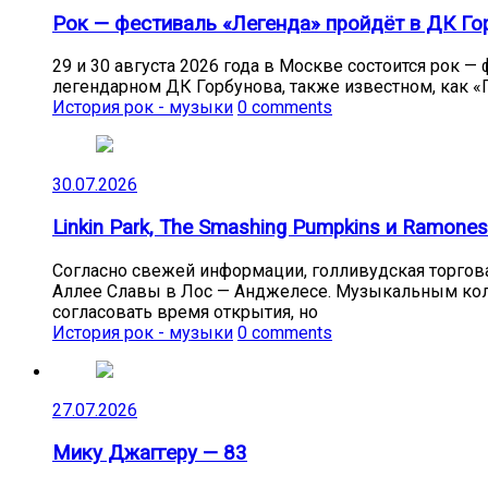
Рок — фестиваль «Легенда» пройдёт в ДК Гор
29 и 30 августа 2026 года в Москве состоится рок 
легендарном ДК Горбунова, также известном, как «Г
История рок - музыки
0 comments
30.07.2026
Linkin Park, The Smashing Pumpkins и Ramon
Согласно свежей информации, голливудская торговая
Аллее Славы в Лос — Анджелесе. Музыкальным колл
согласовать время открытия, но
История рок - музыки
0 comments
27.07.2026
Мику Джаггеру — 83