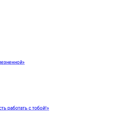
лезненной»
ть работать с тобой!»