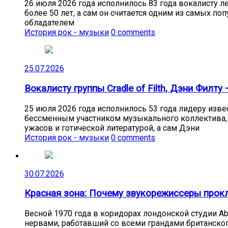
26 июля 2026 года исполнилось 83 года вокалисту л
более 50 лет, а сам он считается одним из самых п
обладателем
История рок - музыки
0 comments
25.07.2026
Вокалисту группы Cradle of Filth, Дэни Филту 
25 июля 2026 года исполнилось 53 года лидеру извес
бессменным участником музыкального коллектива, о
ужасов и готической литературой, а сам Дэни
История рок - музыки
0 comments
30.07.2026
Красная зона: Почему звукорежиссеры прокли
Весной 1970 года в коридорах лондонской студии A
нервами, работавший со всеми грандами британского 