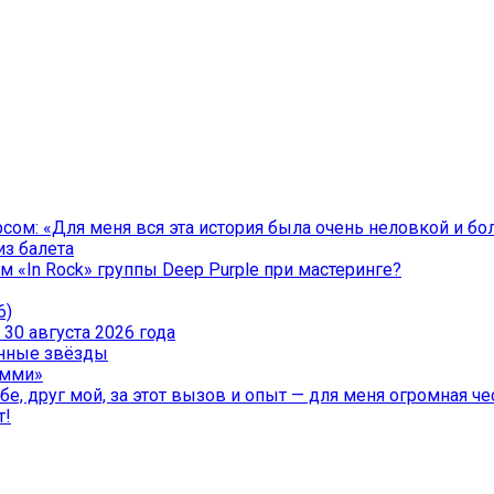
ом: «Для меня вся эта история была очень неловкой и бо
из балета
 «In Rock» группы Deep Purple при мастеринге?
6)
30 августа 2026 года
менные звёзды
эмми»
е, друг мой, за этот вызов и опыт — для меня огромная чес
т!