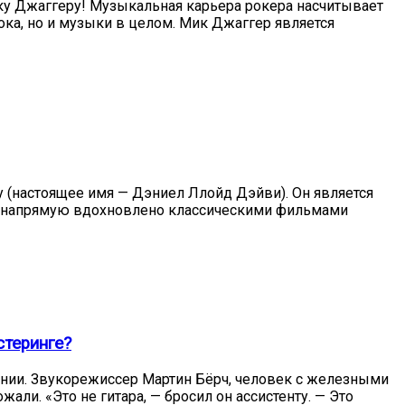
Мику Джаггеру! Музыкальная карьера рокера насчитывает
ока, но и музыки в целом. Мик Джаггер является
ту (настоящее имя — Дэниел Ллойд Дэйви). Он является
lth напрямую вдохновлено классическими фильмами
стеринге?
ании. Звукорежиссер Мартин Бёрч, человек с железными
али. «Это не гитара, — бросил он ассистенту. — Это