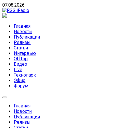
Skip
07.08.2026
to
content
RSG iRadio
RSG iRadio — Музыка различных музыкальных направлен
Главная
Новости
Публикации
Релизы
Статьи
Интервью
OffTop
Видео
Live
Технопарк
Эфир
Форум
Главная
Новости
Публикации
Релизы
Статьи