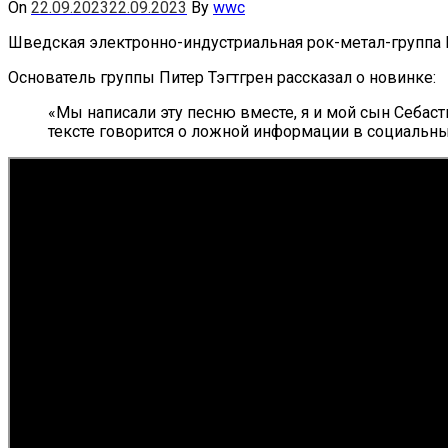
On
22.09.2023
22.09.2023
By
wwc
Шведская электронно-индустриальная рок-метал-группа P
Основатель группы Питер Тэгтгрен рассказал о новинке:
«Мы написали эту песню вместе, я и мой сын Себасть
тексте говорится о ложной информации в социальных 