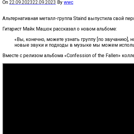
On
22.09.2023
22.09.2023
By
wwc
Альтернативная металл-группа Staind выпустила свой первы
Гитарист Майк Машок рассказал о новом альбоме:
«Вы, конечно, можете узнать группу [по звучанию], 
новые звуки и подходы в музыке мы можем использ
Вместе с релизом альбома «Confession of the Fallen» ко