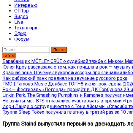
Интервью
OffTop
Видео
Live
Технопарк
Эфир
Форум
Найти:
Latest
Барабанщик MÖTLEY CRÜE о судебной тяжбе с Миком Марс
Юлия Кроу рассказала о том, как пришла в рок — музыку 
Красная зона: Почему звукорежиссеры проклинали альбом
Как сибирский панк повлиял на звучание русского рока
FMD | Famous Music Донбасс ТОП–8 июля: рок-сцена (202
Рок — фестиваль «Легенда» пройдёт в ДК Горбунова 29 и 
Linkin Park, The Smashing Pumpkins и Ramones получат и
Не азиаты мы: BTS отказались участвовать в премии «Гр
Йорн Ланде о сотрудничестве с Тони Айомми: «Спасибо теб
Группа Sleep Token получила платину в третий раз за 10 ле
Группа Staind выпустила первый за двенадцать лет