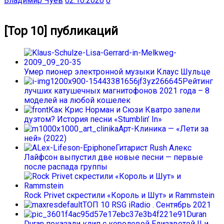
Владимир Чуев
02.10.2020
0
[Top 10] публикаций
Умер пионер электронной музыки Клаус Шульце
Рейтинг
лучших катушечных магнитофонов 2021 года – 8
моделей на любой кошелек
Как Крис Норман и Сюзи Кватро запели
дуэтом? История песни «Stumblin’ In»
Арт-Клиника — «Лети за
ней» (2022)
Гитарист Rush Алекс
Лайфсон выпустил две новые песни — первые
после распада группы
Rock Privet скрестили «Король и Шут» и Rammstein
ТОП 10 RSG iRadio . Сентябрь 2021
Duran
Duran показали клип с королевой Елизаветой II и