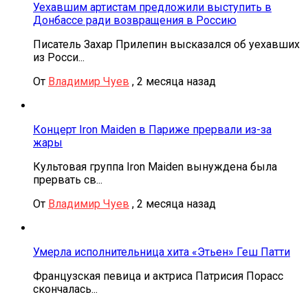
Уехавшим артистам предложили выступить в
Донбассе ради возвращения в Россию
Писатель Захар Прилепин высказался об уехавших
из Росси...
От
Владимир Чуев
,
2 месяца назад
Концерт Iron Maiden в Париже прервали из-за
жары
Культовая группа Iron Maiden вынуждена была
прервать св...
От
Владимир Чуев
,
2 месяца назад
Умерла исполнительница хита «Этьен» Геш Патти
Французская певица и актриса Патрисия Порасс
скончалась...