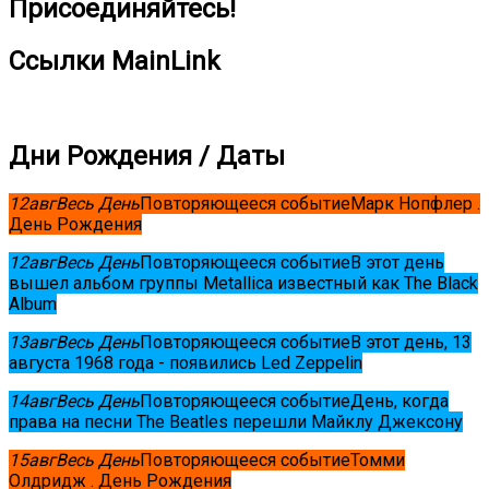
Присоединяйтесь!
Ссылки MainLink
Дни Рождения / Даты
12
авг
Весь День
Повторяющееся событие
Марк Нопфлер .
День Рождения
12
авг
Весь День
Повторяющееся событие
В этот день
вышел альбом группы Metallica известный как The Black
Album
13
авг
Весь День
Повторяющееся событие
В этот день, 13
августа 1968 года - появились Led Zeppelin
14
авг
Весь День
Повторяющееся событие
День, когда
права на песни The Beatles перешли Майклу Джексону
15
авг
Весь День
Повторяющееся событие
Томми
Олдридж . День Рождения