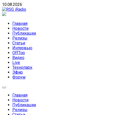
Skip
10.08.2026
to
content
RSG iRadio
RSG iRadio — Музыка различных музыкальных
направлений без возрастных ограничений
Главная
Новости
Публикации
Релизы
Статьи
Интервью
OffTop
Видео
Live
Технопарк
Эфир
Форум
Главная
Новости
Публикации
Релизы
Статьи