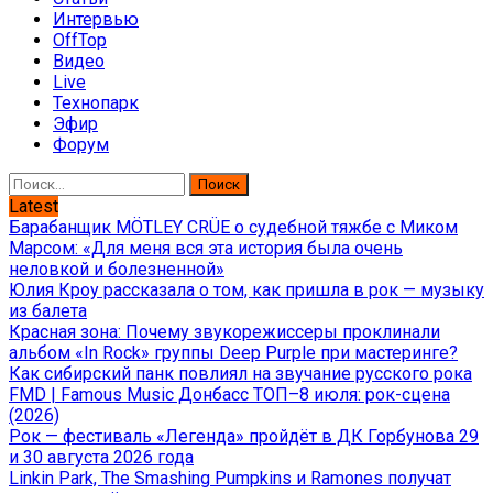
Интервью
OffTop
Видео
Live
Технопарк
Эфир
Форум
Найти:
Latest
Барабанщик MÖTLEY CRÜE о судебной тяжбе с Миком
Марсом: «Для меня вся эта история была очень
неловкой и болезненной»
Юлия Кроу рассказала о том, как пришла в рок — музыку
из балета
Красная зона: Почему звукорежиссеры проклинали
альбом «In Rock» группы Deep Purple при мастеринге?
Как сибирский панк повлиял на звучание русского рока
FMD | Famous Music Донбасс ТОП–8 июля: рок-сцена
(2026)
Рок — фестиваль «Легенда» пройдёт в ДК Горбунова 29
и 30 августа 2026 года
Linkin Park, The Smashing Pumpkins и Ramones получат