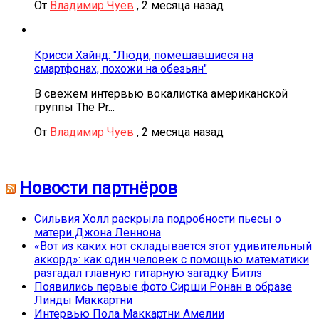
От
Владимир Чуев
,
2 месяца назад
Крисси Хайнд: "Люди, помешавшиеся на
смартфонах, похожи на обезьян"
В свежем интервью вокалистка американской
группы The Pr...
От
Владимир Чуев
,
2 месяца назад
Новости партнёров
Сильвия Холл раскрыла подробности пьесы о
матери Джона Леннона
«Вот из каких нот складывается этот удивительный
аккорд»: как один человек с помощью математики
разгадал главную гитарную загадку Битлз
Появились первые фото Сирши Ронан в образе
Линды Маккартни
Интервью Пола Маккартни Амелии