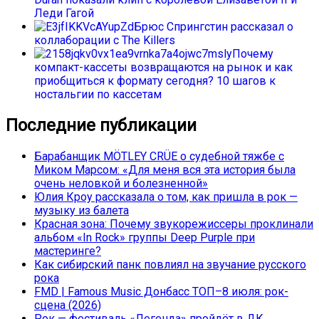
Леди Гагой
Брюс Спрингстин рассказал о
коллаборации с The Killers
Почему
компакт-кассеты возвращаются на рынок и как
приобщиться к формату сегодня? 10 шагов к
ностальгии по кассетам
Последние публикации
Барабанщик MÖTLEY CRÜE о судебной тяжбе с
Миком Марсом: «Для меня вся эта история была
очень неловкой и болезненной»
Юлия Кроу рассказала о том, как пришла в рок —
музыку из балета
Красная зона: Почему звукорежиссеры проклинали
альбом «In Rock» группы Deep Purple при
мастеринге?
Как сибирский панк повлиял на звучание русского
рока
FMD | Famous Music Донбасс ТОП–8 июля: рок-
сцена (2026)
Рок — фестиваль «Легенда» пройдёт в ДК