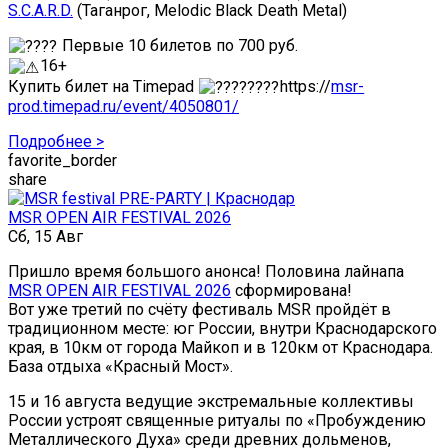
S.C.A.R.D.
(Таганрог, Melodic Black Death Metal)
Первые 10 билетов по 700 руб.
16+
Купить билет на Timepad
https://
msr-
prod.timepad.ru/event/4050801/
Подробнее >
favorite_border
share
MSR OPEN AIR FESTIVAL 2026
Сб, 15 Авг
Пришло время большого анонса! Половина лайнапа
MSR OPEN AIR FESTIVAL 2026
сформирована!
Вот уже третий по счёту фестиваль MSR пройдёт в
традиционном месте: юг России, внутри Краснодарского
края, в 10км от города Майкоп и в 120км от Краснодара.
База отдыха «Красный Мост».
15 и 16 августа ведущие экстремальные коллективы
России устроят священные ритуалы по «Пробуждению
Металлического Духа» среди древних дольменов,