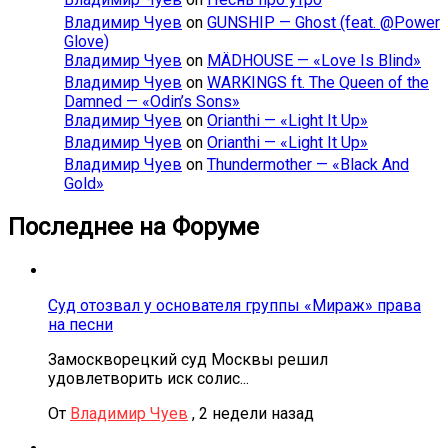
Владимир Чуев
on
GUNSHIP — Ghost (feat. @Power
Glove)
Владимир Чуев
on
MÄDHOUSE — «Love Is Blind»
Владимир Чуев
on
WARKINGS ft. The Queen of the
Damned — «Odin’s Sons»
Владимир Чуев
on
Orianthi — «Light It Up»
Владимир Чуев
on
Orianthi — «Light It Up»
Владимир Чуев
on
Thundermother — «Black And
Gold»
Последнее на Форуме
Суд отозвал у основателя группы «Мираж» права
на песни
Замоскворецкий суд Москвы решил
удовлетворить иск солис...
От
Владимир Чуев
,
2 недели назад