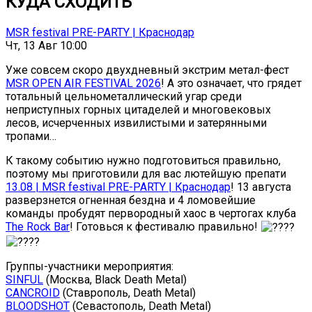
КУДА СХОДИТЬ
MSR festival PRE-PARTY | Краснодар
Чт, 13 Авг 10:00
Уже совсем скоро двухдневный экстрим метал-фест
MSR OPEN AIR FESTIVAL 2026
! А это означает, что грядет
тотальный цельнометаллический угар среди
неприступных горных цитаделей и многовековых
лесов, исчерченных извилистыми и затерянными
тропами…
К такому событию нужно подготовиться правильно,
поэтому мы приготовили для вас лютейшую препати
13.08 | MSR festival PRE-PARTY | Краснодар
! 13 августа
разверзнется огненная бездна и 4 ломовейшие
команды пробудят первородный хаос в чертогах клуба
The Rock Bar
! Готовься к фестивалю правильно!
Группы-участники мероприятия:
SINFUL
(Москва, Black Death Metal)
CANCROID
(Ставрополь, Death Metal)
BLOODSHOT
(Севастополь, Death Metal)