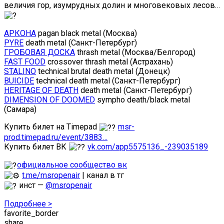
величия гор, изумрудных долин и многовековых лесов…
АРКОНА
pagan black metal (Москва)
PYRE
death metal (Санкт-Петербург)
ГРОБОВАЯ ДОСКА
thrash metal (Москва/Белгород)
FAST FOOD
crossover thrash metal (Астрахань)
STALINO
technical brutal death metal (Донецк)
BUICIDE
technical death metal (Санкт-Петербург)
HERITAGE OF DEATH
death metal (Санкт-Петербург)
DIMENSION OF DOOMED
sympho death/black metal
(Самара)
Купить билет на Timepad
msr-
prod.timepad.ru/event/3883…
Купить билет ВК
vk.com/app5575136_-239035189
официальное сообщество вк
t.me/msropenair
| канал в тг
инст —
@msropenair
Подробнее >
favorite_border
share