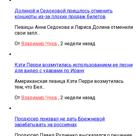
Долиной и Седоковой пришлось отменить
концерты из-за плохих продаж билетов
Певицы Анна Седокова и Лариса Долина отменили
свои запл...
От
Владимир Чуев
,
2 недели назад
Кэти Перри возмутилась использованием ее песни
для видео с ударами по Ирану
Американская певица Кэти Перри возмутилась
тем, что Бел...
От
Владимир Чуев
,
2 недели назад
Продюсер призвал не дать Брежневой
зарабатывать на россиянах
Продюсер Павел Рудченко высказался о решении