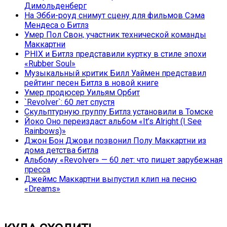
Димольденберг
На Эбби-роуд снимут сцену для фильмов Сэма
Мендеса о Битлз
Умер Пол Свон, участник технической команды
Маккартни
PHIX и Битлз представили куртку в стиле эпохи
«Rubber Soul»
Музыкальный критик Билл Уаймен представил
рейтинг песен Битлз в новой книге
Умер продюсер Уильям Орбит
`Revolver`: 60 лет спустя
Скульптурную группу Битлз установили в Томске
Йоко Оно переиздаст альбом «It’s Alright (I See
Rainbows)»
Джон Бон Джови позвонил Полу Маккартни из
дома детства битла
Альбому «Revolver» — 60 лет: что пишет зарубежная
пресса
Джеймс Маккартни выпустил клип на песню
«Dreams»