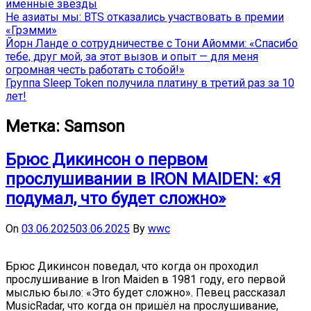
именные звёзды
Не азиаты мы: BTS отказались участвовать в премии
«Грэмми»
Йорн Ланде о сотрудничестве с Тони Айомми: «Спасибо
тебе, друг мой, за этот вызов и опыт — для меня
огромная честь работать с тобой!»
Группа Sleep Token получила платину в третий раз за 10
лет!
Метка:
Samson
Брюс Дикинсон о первом
прослушивании в IRON MAIDEN: «Я
подумал, что будет сложно»
On
03.06.2025
03.06.2025
By
wwc
Брюс Дикинсон поведал, что когда он проходил
прослушивание в Iron Maiden в 1981 году, его первой
мыслью было: «Это будет сложно». Певец рассказал
MusicRadar, что когда он пришёл на прослушивание,