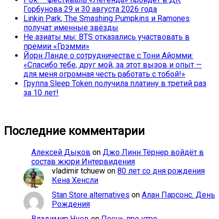
Горбунова 29 и 30 августа 2026 года
Linkin Park, The Smashing Pumpkins и Ramones
получат именные звёзды
Не азиаты мы: BTS отказались участвовать в
премии «Грэмми»
Йорн Ланде о сотрудничестве с Тони Айомми:
«Спасибо тебе, друг мой, за этот вызов и опыт —
для меня огромная честь работать с тобой!»
Группа Sleep Token получила платину в третий раз
за 10 лет!
Последние комментарии
Алексей Дыков
on
Джо Линн Тёрнер войдёт в
состав жюри Интервидения
vladimir tchuew
on
80 лет со дня рождения
Кена Хенсли
Stan Store alternatives
on
Алан Парсонс. День
Рождения
Владимир Чуев
on
Песнь про утро