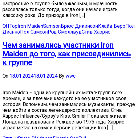
настроение в группе было ужасным, и мрачность
рассеялась только тогда, когда они начали играть
классику рока. До прихода в Iron […]
OffTop
Iron Maiden
Samson
Брюс Дикинсон
Клайв Берр
Пол
Дианно
Пол Самсон
Род Смоллвуд
Стив Харрис
Чем занимались участники Iron
Maiden до того, как присоединились
к группе
On
18.01.2024
18.01.2024
By
wwc
Iron Maiden – одна из крупнейших метал-групп всех
времен, и за плечами каждого из ее участников своя
история. Вспомним, чем занимались музыканты, прежде
чем войти в состав легендарного коллектива. Стив
Харрис Influence/Gypsy’s Kiss, Smiler Пока все жители
Лондона праздновали Рождество 1975 года, Харрис
играл метал на самой первой репетиции Iron […]