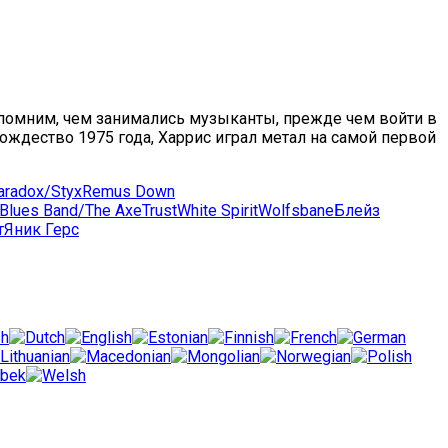
 Вспомним, чем занимались музыканты, прежде чем войти в
Рождество 1975 года, Харрис играл метал на самой первой
aradox/Styx
Remus Down
 Blues Band/The Axe
Trust
White Spirit
Wolfsbane
Блейз
т
Яник Герс