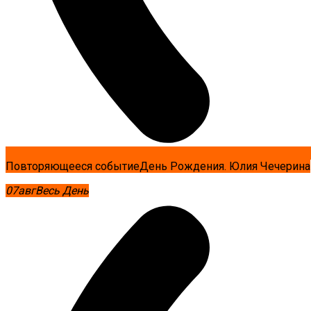
Повторяющееся событие
День Рождения. Юлия Чечерина
07
авг
Весь День