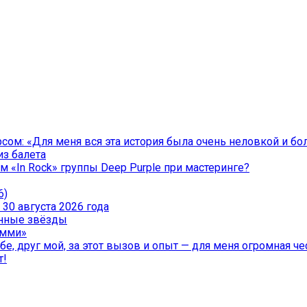
ом: «Для меня вся эта история была очень неловкой и бо
из балета
 «In Rock» группы Deep Purple при мастеринге?
6)
30 августа 2026 года
менные звёзды
эмми»
е, друг мой, за этот вызов и опыт — для меня огромная чес
т!