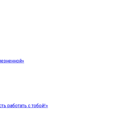
лезненной»
ть работать с тобой!»