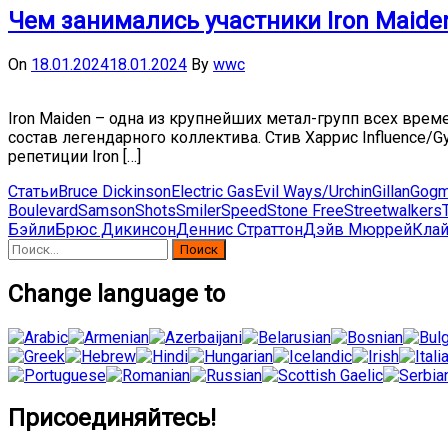
Чем занимались участники Iron Maiden
On
18.01.2024
18.01.2024
By
wwc
Iron Maiden – одна из крупнейших метал-групп всех врем
состав легендарного коллектива. Стив Харрис Influence/G
репетиции Iron […]
Статьи
Bruce Dickinson
Electric Gas
Evil Ways/Urchin
Gillan
Gogm
Boulevard
Samson
Shots
Smiler
Speed
Stone Free
Streetwalkers
Бэйли
Брюс Дикинсон
Деннис Страттон
Дэйв Мюррей
Клай
Найти:
Change language to
Присоединяйтесь!