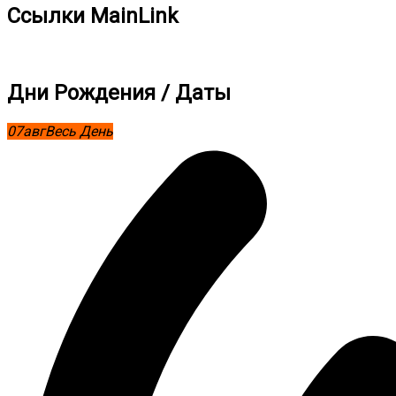
Ссылки MainLink
Дни Рождения / Даты
07
авг
Весь День