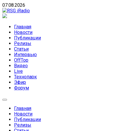
Skip
07.08.2026
to
content
RSG iRadio
RSG iRadio — Музыка различных музыкальных направлен
Главная
Новости
Публикации
Релизы
Статьи
Интервью
OffTop
Видео
Live
Технопарк
Эфир
Форум
Главная
Новости
Публикации
Релизы
Статьи