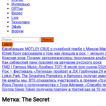
Интервью
OffTop
Видео
Live
Технопарк
Эфир
Форум
Найти:
Latest
Барабанщик MÖTLEY CRÜE о судебной тяжбе с Миком Марс
Юлия Кроу рассказала о том, как пришла в рок — музыку 
Красная зона: Почему звукорежиссеры проклинали альбом
Как сибирский панк повлиял на звучание русского рока
FMD | Famous Music Донбасс ТОП–8 июля: рок-сцена (202
Рок — фестиваль «Легенда» пройдёт в ДК Горбунова 29 и 
Linkin Park, The Smashing Pumpkins и Ramones получат и
Не азиаты мы: BTS отказались участвовать в премии «Гр
Йорн Ланде о сотрудничестве с Тони Айомми: «Спасибо теб
Группа Sleep Token получила платину в третий раз за 10 ле
Метка:
The Secret