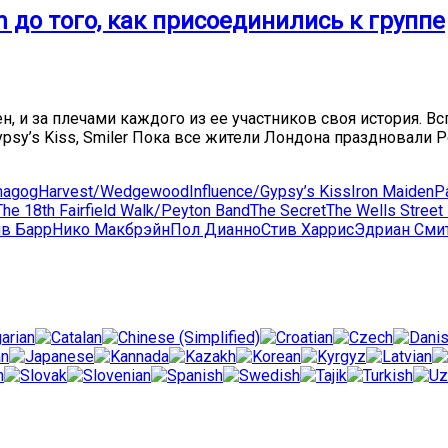
 до того, как присоединились к группе
ен, и за плечами каждого из ее участников своя история.
ypsy’s Kiss, Smiler Пока все жители Лондона праздновали 
agog
Harvest/Wedgewood
Influence/Gypsy’s Kiss
Iron Maiden
P
The 18th Fairfield Walk/Peyton Band
The Secret
The Wells Street
в Барр
Нико Макбрэйн
Пол Дианно
Стив Харрис
Эдриан Сми