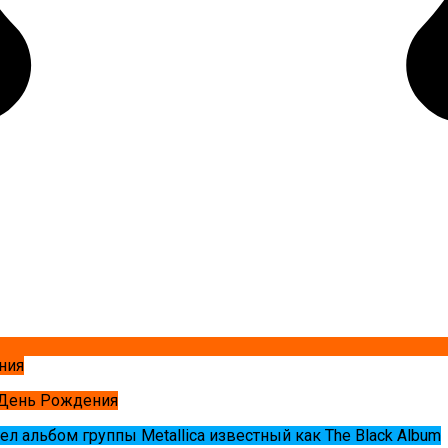
ния
 День Рождения
ел альбом группы Metallica известный как The Black Album