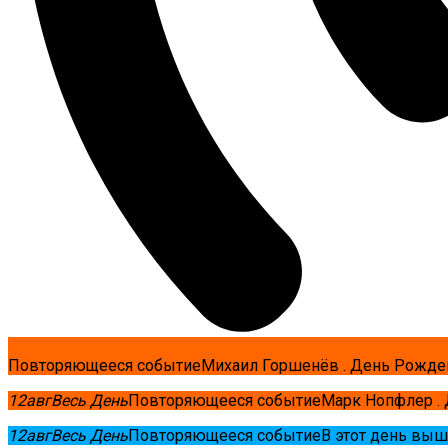
Повторяющееся событие
Михаил Горшенёв . День Рожде
12
авг
Весь День
Повторяющееся событие
Марк Нопфлер .
12
авг
Весь День
Повторяющееся событие
В этот день выш