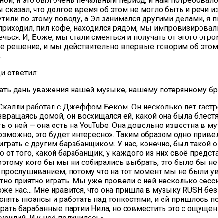
ной, и это был очень печальный период, и нам потребовало
 сказал, что долгое время об этом не могло быть и речи 
тили по этому поводу, а Эл занимался другими делами, я п
Он приходил, пил кофе, находился рядом, мы импровизирова
ечься. И, Боже, мы стали смеяться и получать от этого ог
ое решение, и мы действительно впервые говорим об этом в
.
и ответил:
тдать дань уважения нашей музыке, нашему потерянному бра
 Скалли работал с Джеффом Беком. Он несколько лет гастро
звращаясь домой, он восхищался ей, какой она была блес
ать о ней — она есть на YouTube. Она довольно известна в
 Возможно, это будет интересно». Таким образом одно прив
— играть с другим барабанщиком. У нас, конечно, был такой
о от того, какой барабанщик, у каждого из них своё предст
оэтому кого бы мы ни собирались выбрать, это было бы неп
 прослушиванием, потому что на тот момент мы не были ув
ятно приятно играть. Мы уже провели с ней несколько сесси
ложе нас… Мне нравится, что она пришла в музыку RUSH бе
яснять нюансы и работать над тонкостями, и ей пришлось 
рать барабанные партии Нила, но совместить это с ощущени
усилий. И у неё получилось».