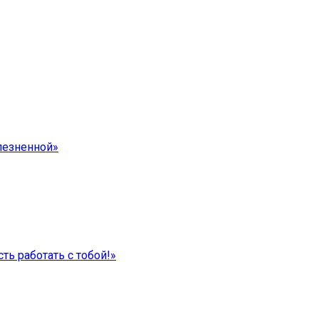
лезненной»
ть работать с тобой!»