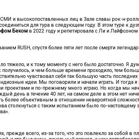
 СМИ и высокопоставленных лиц в Зале славы рок-н-ролла 
соединиться для тура в следующем году. В этом туре к ду
фом Беком
в 2022 году и репетировала с Ли и Лайфсоном 
званием RUSH, спустя более пяти лет после смерти легенда
ло тяжело, и к тому моменту с него было достаточно. Я дум
ж получилось, и чем больше времени проходило, тем больше
йствительно чувствовал себя так большую часть последних 10
ндиозные идеи. Мы поговорили и начали играть. И тогда я 
 проектами и по-прежнему много играю. Но когда мы начал
дый день в течение 40 лет, на самом деле в этом нет ниче
уть более объективным в отношении невероятной сложности
снова столкнуться с таким испытанием было по-настоящем
ва».
прежде всего, из-за того, что это повлекло за собой в пла