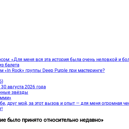
ом: «Для меня вся эта история была очень неловкой и бо
из балета
 «In Rock» группы Deep Purple при мастеринге?
6)
30 августа 2026 года
менные звёзды
эмми»
е, друг мой, за этот вызов и опыт — для меня огромная чес
т!
ие было принято относительно недавно»