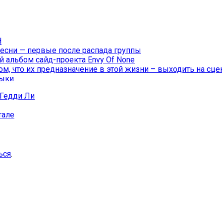
H
песни — первые после распада группы
 альбом сайд-проекта Envy Of None
м, что их предназначение в этой жизни – выходить на сце
зыки
Гедди Ли
тале
ься
.