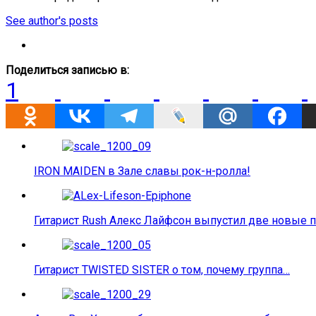
See author's posts
Поделиться записью в:
1
IRON MAIDEN в Зале славы рок-н-ролла!
Гитарист Rush Алекс Лайфсон выпустил две новые 
Гитарист TWISTED SISTER о том, почему группа…