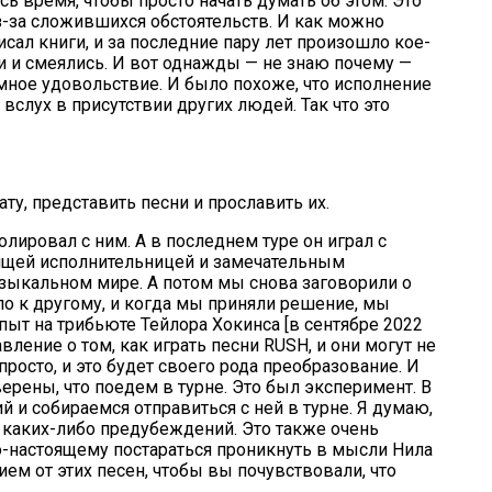
сь время, чтобы просто начать думать об этом. Это
из-за сложившихся обстоятельств. И как можно
исал книги, и за последние пару лет произошло кое-
ли и смеялись. И вот однажды — не знаю почему —
ромное удовольствие. И было похоже, что исполнение
слух в присутствии других людей. Так что это
ту, представить песни и прославить их.
лировал с ним. А в последнем туре он играл с
тящей исполнительницей и замечательным
 музыкальном мире. А потом мы снова заговорили о
ело к другому, и когда мы приняли решение, мы
 опыт на трибьюте Тейлора Хокинса [в сентябре 2022
авление о том, как играть песни RUSH, и они могут не
росто, и это будет своего рода преобразование. И
ерены, что поедем в турне. Это был эксперимент. В
й и собираемся отправиться с ней в турне. Я думаю,
з каких-либо предубеждений. Это также очень
по-настоящему постараться проникнуть в мысли Нила
ем от этих песен, чтобы вы почувствовали, что