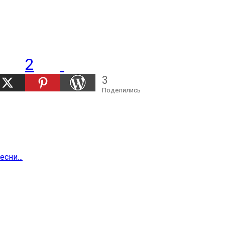
2
3
Поделились
песни…