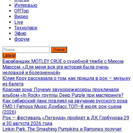
Интервью
OffTop
Видео
Live
Технопарк
Эфир
Форум
Найти:
Latest
Барабанщик MÖTLEY CRÜE о судебной тяжбе с Миком
Марсом: «Для меня вся эта история была очень
неловкой и болезненной»
Юлия Кроу рассказала о том, как пришла в рок — музыку
из балета
Красная зона: Почему звукорежиссеры проклинали
альбом «In Rock» группы Deep Purple при мастеринге?
Как сибирский панк повлиял на звучание русского рока
FMD | Famous Music Донбасс ТОП–8 июля: рок-сцена
(2026)
Рок — фестиваль «Легенда» пройдёт в ДК Горбунова 29
и 30 августа 2026 года
Linkin Park, The Smashing Pumpkins и Ramones получат