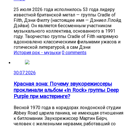
25 июля 2026 года исполнилось 53 года лидеру
известной британской метал — группы Cradle of
Filth, Дэни Филту (настоящее имя — Дэниел Ллойд
Дэйви). Он является бессменным участником
музыкального коллектива, основанного в 1991
году. Творчество группы Cradle of Filth напрямую
вдохновлено классическими фильмами ужасов и
готической литературой, а сам Дэни
История рок - музыки
0 comments
30.07.2026
Красная зона: Почему звукорежиссеры
проклинали альбом «In Rock» группы Deep
Purple при мастеринге?
Весной 1970 года в коридорах лондонской студии
Abbey Road царила паника, не имеющая отношения
к битломании. Звукорежиссер Мартин Бёрч,
человек с железными нервами, работавший со