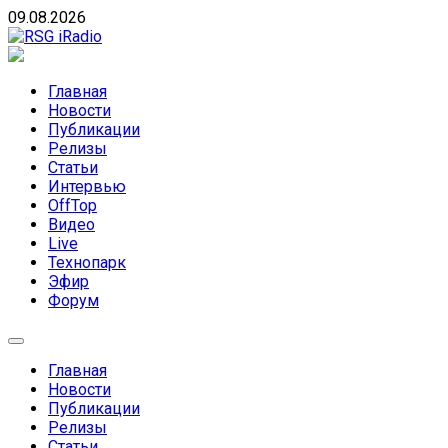
Skip
09.08.2026
to
content
RSG iRadio
RSG iRadio — Музыка различных музыкальных
направлений без возрастных ограничений
Главная
Новости
Публикации
Релизы
Статьи
Интервью
OffTop
Видео
Live
Технопарк
Эфир
Форум
Главная
Новости
Публикации
Релизы
Статьи