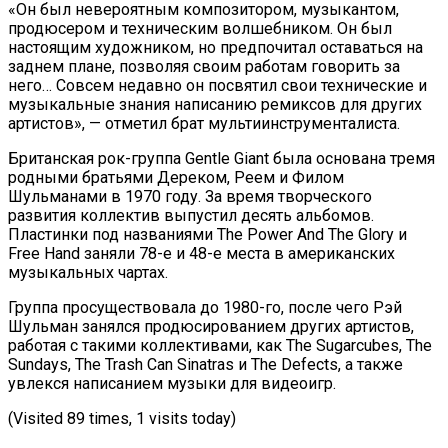
«Он был невероятным композитором, музыкантом,
продюсером и техническим волшебником. Он был
настоящим художником, но предпочитал оставаться на
заднем плане, позволяя своим работам говорить за
него… Совсем недавно он посвятил свои технические и
музыкальные знания написанию ремиксов для других
артистов», — отметил брат мультиинструменталиста.
Британская рок-группа Gentle Giant была основана тремя
родными братьями Дереком, Реем и Филом
Шульманами в 1970 году. За время творческого
развития коллектив выпустил десять альбомов.
Пластинки под названиями The Power And The Glory и
Free Hand заняли 78-е и 48-е места в американских
музыкальных чартах.
Группа просуществовала до 1980-го, после чего Рэй
Шульман занялся продюсированием других артистов,
работая с такими коллективами, как The Sugarcubes, The
Sundays, The Trash Can Sinatras и The Defects, а также
увлекся написанием музыки для видеоигр.
(Visited 89 times, 1 visits today)