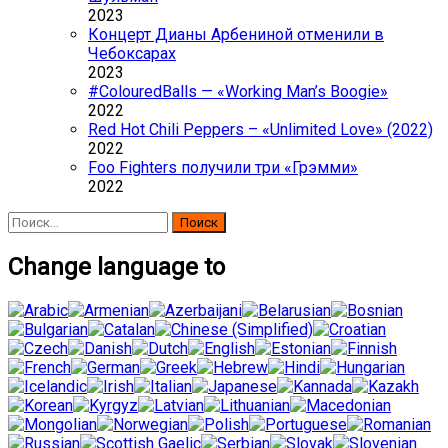
2023
Концерт Дианы Арбениной отменили в
Чебоксарах
2023
#ColouredBalls — «Working Man’s Boogie»
2022
Red Hot Chili Peppers – «Unlimited Love» (2022)
2022
Foo Fighters получили три «Грэмми»
2022
Найти:
Change language to