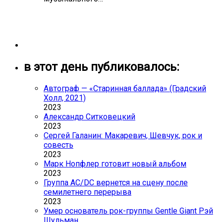
в этот день публиковалось:
Автограф — «Старинная баллада» (Градский
Холл, 2021)
2023
Александр Ситковецкий
2023
Сергей Галанин: Макаревич, Шевчук, рок и
совесть
2023
Марк Нопфлер готовит новый альбом
2023
Группа AC/DC вернется на сцену после
семилетнего перерыва
2023
Умер основатель рок-группы Gentle Giant Рэй
Шульман