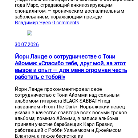
года Марс, страдающий анкилозирующим
спондилитом, — хроническим воспалительным
заболеванием, поражающим прежде
Владимир Чуев
0 comments
30.07.2026
Йорн Ланде о сотрудничестве с Тони
Айомми: «Спасибо тебе, друг мой, за этот
вызов и опыт — для меня огромная честь
работать с тобой!»
Йорн Ланде прокомментировал своё
сотрудничество с Тони Айомми над сольным
альбомом гитариста BLACK SABBATH под
названием «From The Dark». Норвежский певец
указан в качестве соавтора всех восьми треков
альбома; помимо Айомми, в записи альбома
приняли участие барабанщик Карл Бразил,
работавший с Робби Уильямсом и Джеймсом
Блантом, а также басистка из