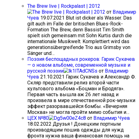
The Brew live | Rockpalast | 2012
от
Владимир
Чуев
19.07.2021
Blut ist dicker als Wasser. Das
gilt auch im Falle der britischen Blues-Rock-
Formation The Brew, denn Bassist Tim Smith
spielt sich gemeinsam mit Sohn Kurtis durch die
internationale Musikwelt. Komplettiert wird das
generationsübergreifende Trio aus Grimsby von
Sänger und…
Поэзия беспощадных рокеров: Гарик Сукачев
— о новом альбоме, современной музыке и
русской поэзии
от
Владимир
Чуев
21.10.2021
Гарик Сукачев и Александр Ф.
Скляр представили релиз второй части
культового альбома «Боцман и Бродяга».
Первая часть вышла аж 26 лет назад и
произвела в мире отечественной рок-музыки
эффект разорвавшейся бомбы. «Вечерняя
Москва» не могла пройти мимо события и…
ЦЕХ №80
от
Владимир Чуев
18.02.2022
Друзья ! Донецким портным
производящим пошив одежды для нужд
фронта нужна ваша финансовая помощь на