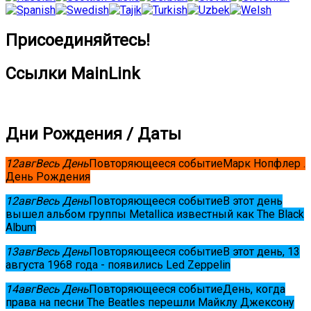
Присоединяйтесь!
Ссылки MainLink
Дни Рождения / Даты
12
авг
Весь День
Повторяющееся событие
Марк Нопфлер .
День Рождения
12
авг
Весь День
Повторяющееся событие
В этот день
вышел альбом группы Metallica известный как The Black
Album
13
авг
Весь День
Повторяющееся событие
В этот день, 13
августа 1968 года - появились Led Zeppelin
14
авг
Весь День
Повторяющееся событие
День, когда
права на песни The Beatles перешли Майклу Джексону