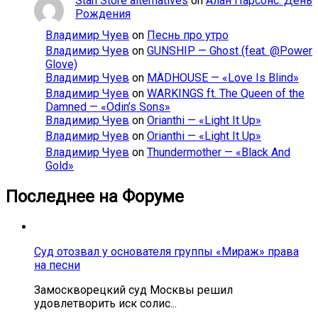
Stan Store alternatives
on
Алан Парсонс. День
Рождения
Владимир Чуев
on
Песнь про утро
Владимир Чуев
on
GUNSHIP — Ghost (feat. @Power
Glove)
Владимир Чуев
on
MÄDHOUSE — «Love Is Blind»
Владимир Чуев
on
WARKINGS ft. The Queen of the
Damned — «Odin’s Sons»
Владимир Чуев
on
Orianthi — «Light It Up»
Владимир Чуев
on
Orianthi — «Light It Up»
Владимир Чуев
on
Thundermother — «Black And
Gold»
Последнее на Форуме
Суд отозвал у основателя группы «Мираж» права
на песни
Замоскворецкий суд Москвы решил
удовлетворить иск солис...