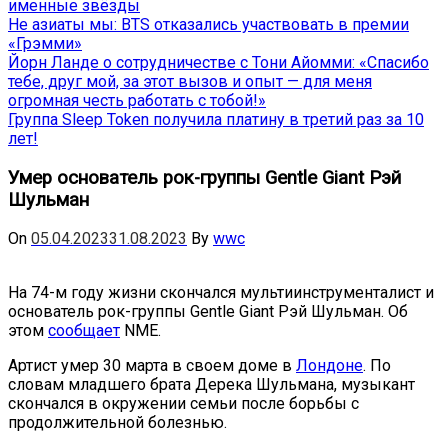
именные звёзды
Не азиаты мы: BTS отказались участвовать в премии
«Грэмми»
Йорн Ланде о сотрудничестве с Тони Айомми: «Спасибо
тебе, друг мой, за этот вызов и опыт — для меня
огромная честь работать с тобой!»
Группа Sleep Token получила платину в третий раз за 10
лет!
Умер основатель рок-группы Gentle Giant Рэй
Шульман
On
05.04.2023
31.08.2023
By
wwc
На 74-м году жизни скончался мультиинструменталист и
основатель рок-группы Gentle Giant Рэй Шульман. Об
этом
сообщает
NME.
Артист умер 30 марта в своем доме в
Лондоне
. По
словам младшего брата Дерека Шульмана, музыкант
скончался в окружении семьи после борьбы с
продолжительной болезнью.