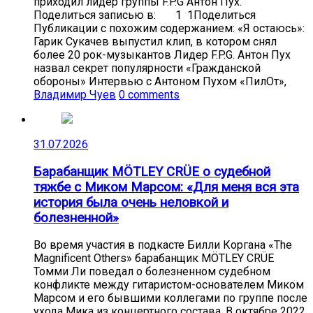
приходил лидер группы F.P.G Антон Пух.
Поделиться записью в: 1 1Поделиться
Публикации с похожим содержанием: «Я остаюсь»:
Гарик Сукачев выпустил клип, в котором снял
более 20 рок-музыкантов Лидер F.P.G. Антон Пух
назвал секрет популярности «Гражданской
обороны» Интервью с Антоном Пухом «ПилОт»,
Владимир Чуев
0 comments
31.07.2026
Барабанщик MÖTLEY CRÜE о судебной
тяжбе с Миком Марсом: «Для меня вся эта
история была очень неловкой и
болезненной»
Во время участия в подкасте Билли Коргана «The
Magnificent Others» барабанщик MÖTLEY CRÜE
Томми Ли поведал о болезненном судебном
конфликте между гитаристом-основателем Миком
Марсом и его бывшими коллегами по группе после
ухода Мика из концертного состава. В октябре 2022