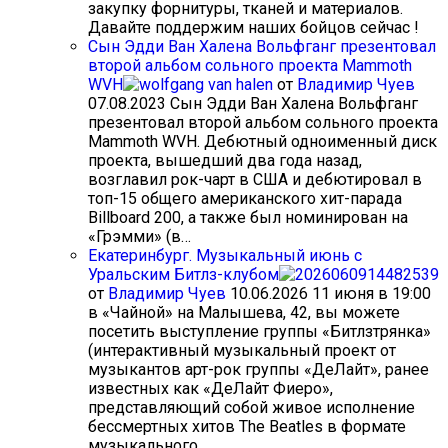
закупку форнитуры, тканей и материалов.
Давайте поддержим наших бойцов сейчас !
Сын Эдди Ван Халена Вольфганг презентовал
второй альбом сольного проекта Mammoth
WVH
от
Владимир Чуев
07.08.2023
Сын Эдди Ван Халена Вольфганг
презентовал второй альбом сольного проекта
Mammoth WVH. Дебютный одноименный диск
проекта, вышедший два года назад,
возглавил рок-чарт в США и дебютировал в
топ-15 общего американского хит-парада
Billboard 200, а также был номинирован на
«Грэмми» (в…
Екатеринбург. Музыкальный июнь с
Уральским Битлз-клубом
от
Владимир Чуев
10.06.2026
11 июня в 19:00
в «Чайной» на Малышева, 42, вы можете
посетить выступление группы «Битлзтрянка»
(интерактивный музыкальный проект от
музыкантов арт-рок группы «ДеЛайт», ранее
известных как «ДеЛайт Фиеро»,
представляющий собой живое исполнение
бессмертных хитов The Beatles в формате
музыкального…