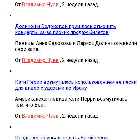
От
Владимир Чуев
,
2 недели назад
Долиной и Седоковой пришлось отменить
концерты из-за плохих продаж билетов
Певицы Анна Седокова и Лариса Долина отменили
свои запл...
От
Владимир Чуев
,
2 недели назад
Кэти Перри возмутилась использованием ее песни
для видео с ударами по Ирану
Американская певица Кэти Перри возмутилась
тем, что Бел...
От
Владимир Чуев
,
2 недели назад
Продюсер призвал не дать Брежневой