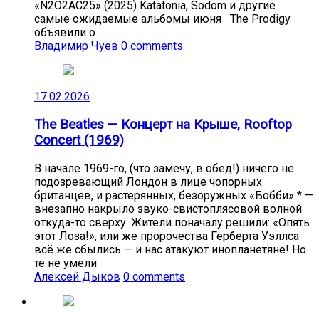
«N2O2AC25» (2025) Katatonia, Sodom и другие
самые ожидаемые альбомы июня The Prodigy
объявили о
Владимир Чуев
0 comments
17.02.2026
The Beatles — Концерт на Крыше, Rooftop
Concert (1969)
В начале 1969-го, (что замечу, в обед!) ничего не
подозревающий Лондон в лице чопорных
британцев, и растерянных, безоружных «Бобби» * —
внезапно накрыло звуко-свистоплясовой волной
откуда-то сверху. Жители поначалу решили: «Опять
этот Лоза!», или же пророчества Герберта Уэллса
всё же сбылись — и нас атакуют инопланетяне! Но
те не умели
Алексей Дыков
0 comments