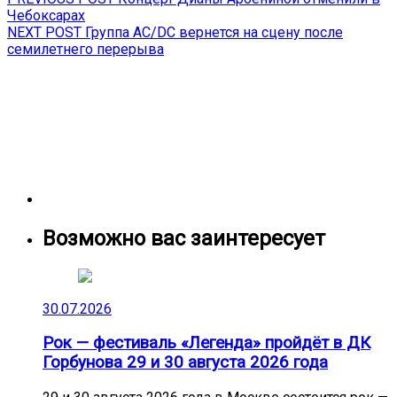
Навигация
post:
Чебоксарах
по
Next
NEXT POST
Группа AC/DC вернется на сцену после
записям
post:
семилетнего перерыва
Возможно вас заинтересует
30.07.2026
Рок — фестиваль «Легенда» пройдёт в ДК
Горбунова 29 и 30 августа 2026 года