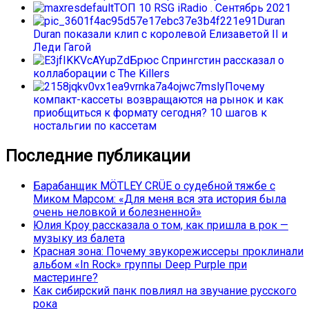
ТОП 10 RSG iRadio . Сентябрь 2021
Duran
Duran показали клип с королевой Елизаветой II и
Леди Гагой
Брюс Спрингстин рассказал о
коллаборации с The Killers
Почему
компакт-кассеты возвращаются на рынок и как
приобщиться к формату сегодня? 10 шагов к
ностальгии по кассетам
Последние публикации
Барабанщик MÖTLEY CRÜE о судебной тяжбе с
Миком Марсом: «Для меня вся эта история была
очень неловкой и болезненной»
Юлия Кроу рассказала о том, как пришла в рок —
музыку из балета
Красная зона: Почему звукорежиссеры проклинали
альбом «In Rock» группы Deep Purple при
мастеринге?
Как сибирский панк повлиял на звучание русского
рока