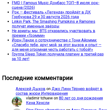
FMD | Famous Music Донбасс ТОП–8 июля: рок-
сцена (2026)
Рок — фестиваль «Легенда» пройдёт в ДК
Горбунова 29 и 30 августа 2026 года
Linkin Park, The Smashing Pumpkins и Ramones
получат именные звёзды
Не азиаты мы: BTS отказались участвовать в
премии «Грэмми»
Йорн Ланде о сотрудничестве с Тони Айомми:
«Спасибо тебе, друг мой, за этот вызов и опыт —
для меня огромная честь работать с тобой!»
Группа Sleep Token получила платину в третий раз
за 10 лет!
Последние комментарии
Алексей Дыков
on
Джо Линн Тёрнер войдёт в
состав жюри Интервидения
vladimir tchuew
on
80 лет со дня рождения
Кена Хенсли