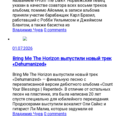
названием «From The Dark». Норвежский певец
указан в качестве соавтора всех восьми треков
альбома; помимо Айомми, в записи альбома
приняли участие барабанщик Карл Бразил,
работавший с Робби Уильямсом и Джеймсом
Блантом, а также басистка из
Владимир Чуев
0 comments
01.07.2026
Bring Me The Horizon выпустили новый трек
«Dehumanized»
Bring Me The Horizon выпустили новый трек
«Dehumanized» — финальную песню с
перезаписанной версии дебютного альбома «Count
Your Blessings | Repented». В отличие от остальных
песен на пластинке, эта была написана 20 лет
спустя специально для юбилейного переиздания.
Продюсерами выступили вокалист Оли Сайкс и
гитарист Ли Малиа, которые задумали её
Владимир Чуев
0 comments