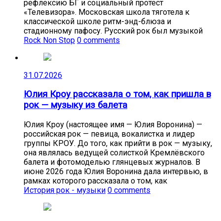
рефлексию БГ и социальный протест
«Телевизора». Московская школа тяготела к
классической школе ритм-энд-блюза и
стадионному пафосу. Русский рок был музыкой
Rock Non Stop
0 comments
31.07.2026
Юлия Кроу рассказала о том, как пришла в
рок — музыку из балета
Юлия Кроу (настоящее имя — Юлия Воронина) —
российская рок — певица, вокалистка и лидер
группы КРОУ. До того, как прийти в рок — музыку,
она являлась ведущей солисткой Кремлёвского
балета и фотомоделью глянцевых журналов. В
июне 2026 года Юлия Воронина дала интервью, в
рамках которого рассказала о том, как
История рок - музыки
0 comments