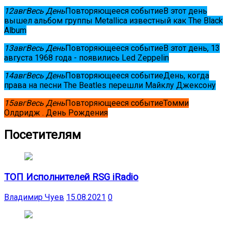
12
авг
Весь День
Повторяющееся событие
В этот день
вышел альбом группы Metallica известный как The Black
Album
13
авг
Весь День
Повторяющееся событие
В этот день, 13
августа 1968 года - появились Led Zeppelin
14
авг
Весь День
Повторяющееся событие
День, когда
права на песни The Beatles перешли Майклу Джексону
15
авг
Весь День
Повторяющееся событие
Томми
Олдридж . День Рождения
Посетителям
ТОП Исполнителей RSG iRadio
Владимир Чуев
15.08.2021
0