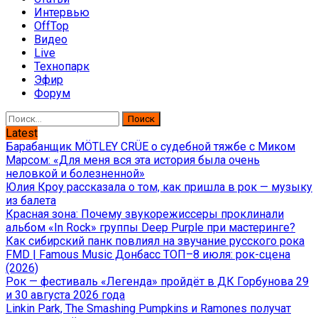
Интервью
OffTop
Видео
Live
Технопарк
Эфир
Форум
Найти:
Latest
Барабанщик MÖTLEY CRÜE о судебной тяжбе с Миком
Марсом: «Для меня вся эта история была очень
неловкой и болезненной»
Юлия Кроу рассказала о том, как пришла в рок — музыку
из балета
Красная зона: Почему звукорежиссеры проклинали
альбом «In Rock» группы Deep Purple при мастеринге?
Как сибирский панк повлиял на звучание русского рока
FMD | Famous Music Донбасс ТОП–8 июля: рок-сцена
(2026)
Рок — фестиваль «Легенда» пройдёт в ДК Горбунова 29
и 30 августа 2026 года
Linkin Park, The Smashing Pumpkins и Ramones получат