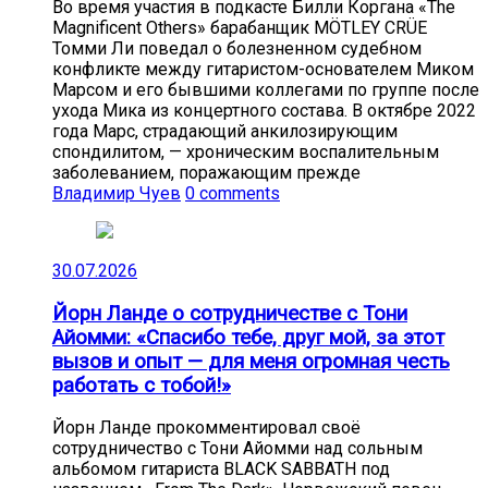
Во время участия в подкасте Билли Коргана «The
Magnificent Others» барабанщик MÖTLEY CRÜE
Томми Ли поведал о болезненном судебном
конфликте между гитаристом-основателем Миком
Марсом и его бывшими коллегами по группе после
ухода Мика из концертного состава. В октябре 2022
года Марс, страдающий анкилозирующим
спондилитом, — хроническим воспалительным
заболеванием, поражающим прежде
Владимир Чуев
0 comments
30.07.2026
Йорн Ланде о сотрудничестве с Тони
Айомми: «Спасибо тебе, друг мой, за этот
вызов и опыт — для меня огромная честь
работать с тобой!»
Йорн Ланде прокомментировал своё
сотрудничество с Тони Айомми над сольным
альбомом гитариста BLACK SABBATH под