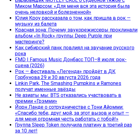
Барабанщик MÖTLEY CRÜE о судебной тяжбе с
Миком Марсом: «Для меня вся эта история была
очень неловкой и болезненной»
Юлия Кроу рассказала о том, как пришла в рок —
музыку из балета
Красная зона: Почему звукорежиссеры проклинали
альбом «In Rock» группы Deep Purple при
мастеринге?
Как сибирский панк повлиял на звучание русского
рока
FMD | Famous Music Донбасс ТОП–8 июля: рок-
сцена (2026)
Рок — фестиваль «Легенда» пройдёт в ДК
Горбунова 29 и 30 августа 2026 года
Linkin Park, The Smashing Pumpkins и Ramones
получат именные звёзды
Не азиаты мы: BTS отказались участвовать в
премии «Грэмми»
Йорн Ланде о сотрудничестве с Тони Айомми:
«Спасибо тебе, друг мой, за этот вызов и опыт —
для меня огромная честь работать с тобой!»
Группа Sleep Token получила платину в третий раз
за 10 лет!