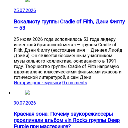
25.07.2026
Вокалисту группы Cradle of Filth, Дэни Филту
— 53
25 июля 2026 года исполнилось 53 года лидеру
известной британской метал — группы Cradle of
Filth, Дэни Филту (настоящее имя — Дэниел Ллойд
Дэйви). Он является бессменным участником
музыкального коллектива, основанного в 1991
году. Творчество группы Cradle of Filth напрямую
вдохновлено классическими фильмами ужасов и
готической литературой, а сам Дэни
История рок - музыки
0 comments
30.07.2026
Красная зона: Почему звукорежиссеры
проклинали альбом «In Rock» группы Deep
Purple при мастеринге?