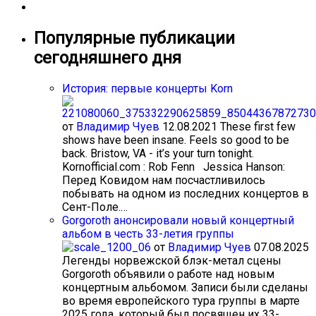
Популярные публикации
сегодняшнего дня
История: первые концерты Korn
от
Владимир Чуев
12.08.2021
These first few
shows have been insane. Feels so good to be
back. Bristow, VA - it’s your turn tonight.
Kornofficial.com : Rob Fenn Jessica Hanson:
Перед Ковидом нам посчастливилось
побывать на одном из последних концертов в
Сент-Поле.…
Gorgoroth анонсировали новый концертный
альбом в честь 33-летия группы
от
Владимир Чуев
07.08.2025
Легенды норвежской блэк-метал сцены
Gorgoroth объявили о работе над новым
концертным альбомом. Записи были сделаны
во время европейского тура группы в марте
2025 года, который был посвящен их 33-