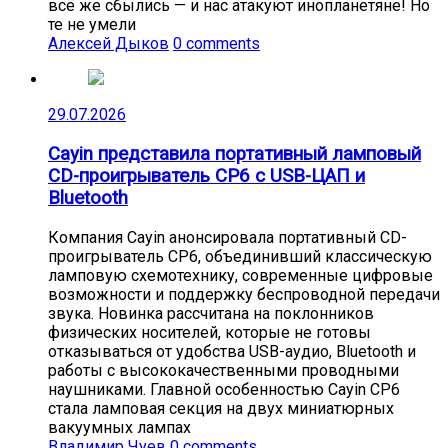
всё же сбылись — и нас атакуют инопланетяне! Но
те не умели
Алексей Дыков
0 comments
29.07.2026
Cayin представила портативный ламповый
CD-проигрыватель CP6 с USB-ЦАП и
Bluetooth
Компания Cayin анонсировала портативный CD-
проигрыватель CP6, объединивший классическую
ламповую схемотехнику, современные цифровые
возможности и поддержку беспроводной передачи
звука. Новинка рассчитана на поклонников
физических носителей, которые не готовы
отказываться от удобства USB-аудио, Bluetooth и
работы с высококачественными проводными
наушниками. Главной особенностью Cayin CP6
стала ламповая секция на двух миниатюрных
вакуумных лампах
Владимир Чуев
0 comments