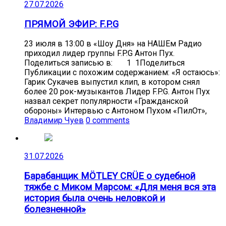
27.07.2026
ПРЯМОЙ ЭФИР: F.P.G
23 июля в 13:00 в «Шоу Дня» на НАШЕм Радио
приходил лидер группы F.P.G Антон Пух.
Поделиться записью в: 1 1Поделиться
Публикации с похожим содержанием: «Я остаюсь»:
Гарик Сукачев выпустил клип, в котором снял
более 20 рок-музыкантов Лидер F.P.G. Антон Пух
назвал секрет популярности «Гражданской
обороны» Интервью с Антоном Пухом «ПилОт»,
Владимир Чуев
0 comments
31.07.2026
Барабанщик MÖTLEY CRÜE о судебной
тяжбе с Миком Марсом: «Для меня вся эта
история была очень неловкой и
болезненной»