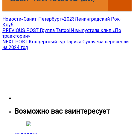
Новости
«Санкт-Петербург»
2023
Ленинградский Рок-
Клуб
Навигация
Previous
PREVIOUS POST
Группа TattooIN выпустила клип «По
post:
траектории»
по
Next
NEXT POST
Концертный тур Гарика Сукачева перенесли
записям
post:
на 2024 год
Возможно вас заинтересует