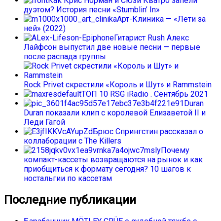
Как Крис Норман и Сюзи Кватро запели
дуэтом? История песни «Stumblin’ In»
Арт-Клиника — «Лети за
ней» (2022)
Гитарист Rush Алекс
Лайфсон выпустил две новые песни — первые
после распада группы
Rock Privet скрестили «Король и Шут» и Rammstein
ТОП 10 RSG iRadio . Сентябрь 2021
Duran
Duran показали клип с королевой Елизаветой II и
Леди Гагой
Брюс Спрингстин рассказал о
коллаборации с The Killers
Почему
компакт-кассеты возвращаются на рынок и как
приобщиться к формату сегодня? 10 шагов к
ностальгии по кассетам
Последние публикации