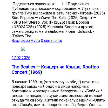
Поделиться записью в: 1 1Поделиться
Публикации с похожим содержанием: Луганская
группа ТиФ выложила в сеть песню «Играй» (2025)
Sick Puppies — «Wave The Bull» (2025) Секрет —
«SPB FM Stereo, Vol. II» (2025) Найк Борзов —
«N2O2AC25» (2025) Katatonia, Sodom и другие
самые ожидаемые альбомы июня Jelusick -
"Follow The
Владимир Чуев
0 comments
17.02.2026
The Beatles — Концерт на Крыше, Rooftop
Concert (1969)
В начале 1969-го, (что замечу, в обед!) ничего не
подозревающий Лондон в лице чопорных
британцев, и растерянных, безоружных «Бобби» * —
внезапно накрыло звуко-свистоплясовой волной
откуда-то сверху. Жители поначалу решили: «Опять
этот Лоза!», или же пророчества Герберта Уэллса