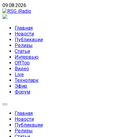
Skip
09.08.2026
to
content
RSG iRadio
RSG iRadio — Музыка различных музыкальных
направлений без возрастных ограничений
Главная
Новости
Публикации
Релизы
Статьи
Интервью
OffTop
Видео
Live
Технопарк
Эфир
Форум
Главная
Новости
Публикации
Релизы
Статьи