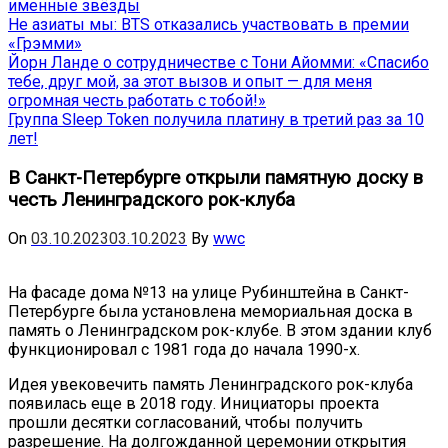
именные звёзды
Не азиаты мы: BTS отказались участвовать в премии
«Грэмми»
Йорн Ланде о сотрудничестве с Тони Айомми: «Спасибо
тебе, друг мой, за этот вызов и опыт — для меня
огромная честь работать с тобой!»
Группа Sleep Token получила платину в третий раз за 10
лет!
В Санкт-Петербурге открыли памятную доску в
честь Ленинградского рок-клуба
On
03.10.2023
03.10.2023
By
wwc
На фасаде дома №13 на улице Рубинштейна в Санкт-
Петербурге была установлена мемориальная доска в
память о Ленинградском рок-клубе. В этом здании клуб
функционировал с 1981 года до начала 1990-х.
Идея увековечить память Ленинградского рок-клуба
появилась еще в 2018 году. Инициаторы проекта
прошли десятки согласований, чтобы получить
разрешение. На долгожданной церемонии открытия