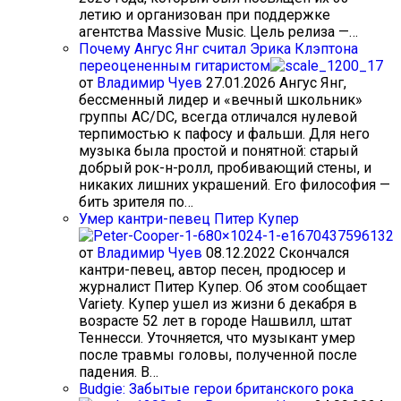
летию и организован при поддержке
агентства Massive Music. Цель релиза —…
Почему Ангус Янг считал Эрика Клэптона
переоцененным гитаристом
от
Владимир Чуев
27.01.2026
Ангус Янг,
бессменный лидер и «вечный школьник»
группы AC/DC, всегда отличался нулевой
терпимостью к пафосу и фальши. Для него
музыка была простой и понятной: старый
добрый рок-н-ролл, пробивающий стены, и
никаких лишних украшений. Его философия —
бить зрителя по…
Умер кантри-певец Питер Купер
от
Владимир Чуев
08.12.2022
Скончался
кантри-певец, автор песен, продюсер и
журналист Питер Купер. Об этом сообщает
Variety. Купер ушел из жизни 6 декабря в
возрасте 52 лет в городе Нашвилл, штат
Теннесси. Уточняется, что музыкант умер
после травмы головы, полученной после
падения. В…
Budgie: Забытые герои британского рока