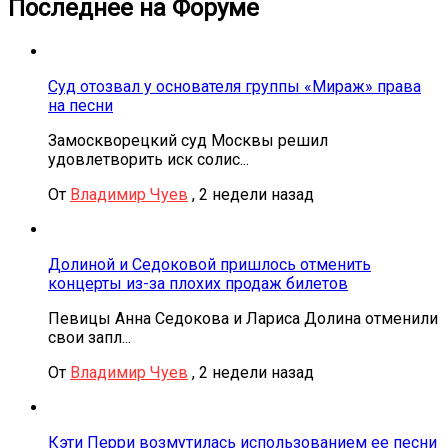
Последнее на Форуме
Суд отозвал у основателя группы «Мираж» права
на песни
Замоскворецкий суд Москвы решил
удовлетворить иск солис...
От
Владимир Чуев
,
2 недели назад
Долиной и Седоковой пришлось отменить
концерты из-за плохих продаж билетов
Певицы Анна Седокова и Лариса Долина отменили
свои запл...
От
Владимир Чуев
,
2 недели назад
Кэти Перри возмутилась использованием ее песни