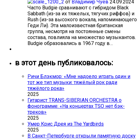
от
Владимир Чуев
24.09.2024
Часто Budgie сравнивают с гибридом Black
Sabbath (из-за их тяжелых, тягучих риффов) и
Rush (из-за высокого вокала, напоминающего
Геди Ли). Эта малоизвестная британская
группа, несмотря на постоянные смены
состава, повлияла на множество музыкантов.
Budgie образовались в 1967 году в…
в этот день публиковалось:
Ричи Блэкмор: «Мне надоело играть один и
тот же тип музыки: тяжёлый рок ради
тяжёлого рока»
2025
Гитарист TRANS-SIBERIAN ORCHESTRA о
фонограмме: «На концертах TSO нет бэк-
треков»
2025
Умер Крис Дрея из The Yardbirds
2025
В Санкт-Петербурге открыли памятную доску