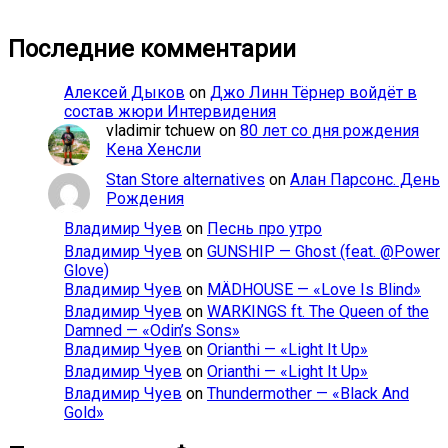
Последние комментарии
Алексей Дыков
on
Джо Линн Тёрнер войдёт в
состав жюри Интервидения
vladimir tchuew
on
80 лет со дня рождения
Кена Хенсли
Stan Store alternatives
on
Алан Парсонс. День
Рождения
Владимир Чуев
on
Песнь про утро
Владимир Чуев
on
GUNSHIP — Ghost (feat. @Power
Glove)
Владимир Чуев
on
MÄDHOUSE — «Love Is Blind»
Владимир Чуев
on
WARKINGS ft. The Queen of the
Damned — «Odin’s Sons»
Владимир Чуев
on
Orianthi — «Light It Up»
Владимир Чуев
on
Orianthi — «Light It Up»
Владимир Чуев
on
Thundermother — «Black And
Gold»