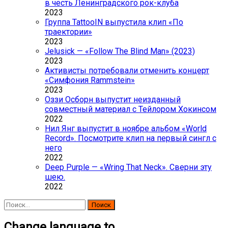
в честь Ленинградского рок-клуба
2023
Группа TattooIN выпустила клип «По
траектории»
2023
Jelusick — «Follow The Blind Man» (2023)
2023
Активисты потребовали отменить концерт
«Симфония Rammstein»
2023
Оззи Осборн выпустит неизданный
совместный материал с Тейлором Хокинсом
2022
Нил Янг выпустит в ноябре альбом «World
Record». Посмотрите клип на первый сингл с
него
2022
Deep Purple — «Wring That Neck». Сверни эту
шею.
2022
Найти:
Change language to