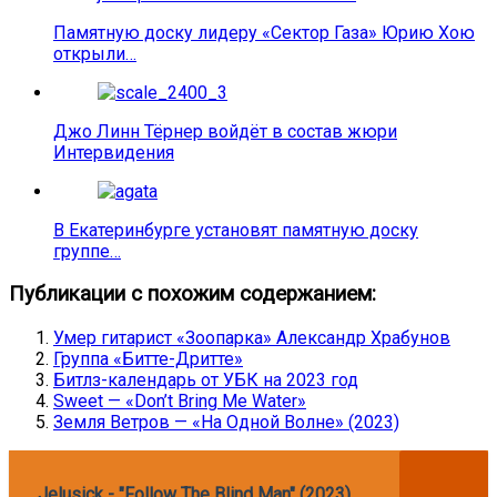
Памятную доску лидеру «Сектор Газа» Юрию Хою
открыли…
Джо Линн Тёрнер войдёт в состав жюри
Интервидения
В Екатеринбурге установят памятную доску
группе…
Публикации с похожим содержанием:
Умер гитарист «Зоопарка» Александр Храбунов
Группа «Битте-Дритте»
Битлз-календарь от УБК на 2023 год
Sweet — «Don’t Bring Me Water»
Земля Ветров — «На Одной Волне» (2023)
Jelusick - "Follow The Blind Man" (2023)