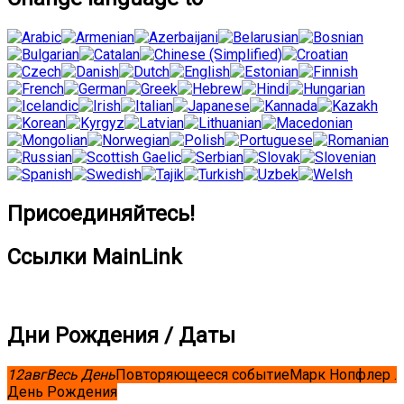
Присоединяйтесь!
Ссылки MainLink
Дни Рождения / Даты
12
авг
Весь День
Повторяющееся событие
Марк Нопфлер .
День Рождения