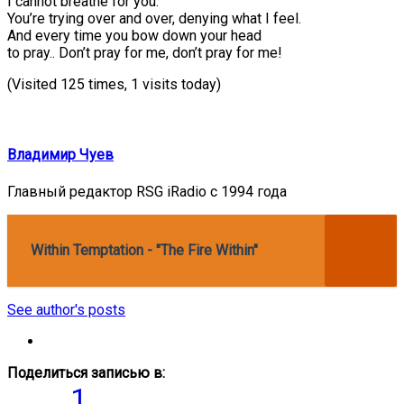
I cannot breathe for you.
You’re trying over and over, denying what I feel.
And every time you bow down your head
to pray.. Don’t pray for me, don’t pray for me!
(Visited 125 times, 1 visits today)
Владимир Чуев
Главный редактор RSG iRadio с 1994 года
Within Temptation - "The Fire Within"
See author's posts
Поделиться записью в:
1