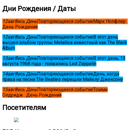
Дни Рождения / Даты
12
авг
Весь День
Повторяющееся событие
Марк Нопфлер .
День Рождения
12
авг
Весь День
Повторяющееся событие
В этот день
вышел альбом группы Metallica известный как The Black
Album
13
авг
Весь День
Повторяющееся событие
В этот день, 13
августа 1968 года - появились Led Zeppelin
14
авг
Весь День
Повторяющееся событие
День, когда
права на песни The Beatles перешли Майклу Джексону
15
авг
Весь День
Повторяющееся событие
Томми
Олдридж . День Рождения
Посетителям