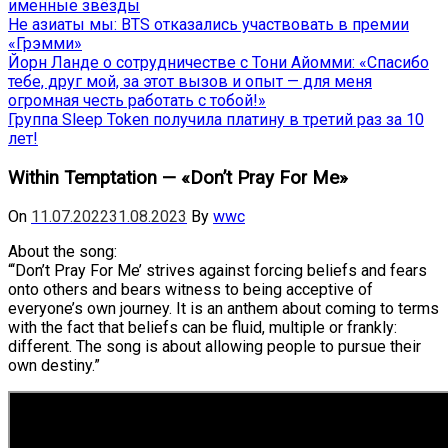
именные звёзды
Не азиаты мы: BTS отказались участвовать в премии
«Грэмми»
Йорн Ланде о сотрудничестве с Тони Айомми: «Спасибо
тебе, друг мой, за этот вызов и опыт — для меня
огромная честь работать с тобой!»
Группа Sleep Token получила платину в третий раз за 10
лет!
Within Temptation — «Don’t Pray For Me»
On
11.07.2022
31.08.2023
By
wwc
About the song:
“‘Don’t Pray For Me’ strives against forcing beliefs and fears
onto others and bears witness to being acceptive of
everyone’s own journey. It is an anthem about coming to terms
with the fact that beliefs can be fluid, multiple or frankly:
different. The song is about allowing people to pursue their
own destiny.”