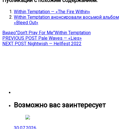
Публикации с похожим содержанием:
Within Temptation — «The Fire Within»
Within Temptation анонсировали восьмой альбом
«Bleed Out»
Видео
"Don't Pray For Me"
Within Temptation
Навигация
Previous
PREVIOUS POST
Pale Waves — «Lies»
Next
post:
NEXT POST
Nightwish — Hellfest 2022
по
post:
записям
Возможно вас заинтересует
30.07.2026