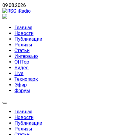
Skip
09.08.2026
to
content
RSG iRadio
RSG iRadio — Музыка различных музыкальных
направлений без возрастных ограничений
Главная
Новости
Публикации
Релизы
Статьи
Интервью
OffTop
Видео
Live
Технопарк
Эфир
Форум
Главная
Новости
Публикации
Релизы
Статьи