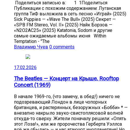
Поделиться записью в: 1 1Поделиться
Публикации с похожим содержанием: Луганская
группа ТиФ выложила в сеть песню «Играй» (2025)
Sick Puppies — «Wave The Bull» (2025) Секрет —
«SPB FM Stereo, Vol. II» (2025) Найк Борзов —
«N2O2AC25» (2025) Katatonia, Sodom и другие
самые ожидаемые альбомы июня Within
Temptation - "The
Владимир Чуев
0 comments
17.02.2026
The Beatles — Концерт на Крыше, Rooftop
Concert (1969)
В начале 1969-го, (что замечу, в обед!) ничего не
подозревающий Лондон в лице чопорных
британцев, и растерянных, безоружных «Бобби» * —
внезапно накрыло звуко-свистоплясовой волной
откуда-то сверху. Жители поначалу решили: «Опять
этот Лоза!», или же пророчества Герберта Уэллса
всё же сбылись — и нас атакуют инопланетяне! Но