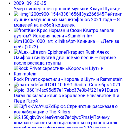
Умер пионер электронной музыки Клаус Шульце
Рейтинг
лучших катушечных магнитофонов 2021 года – 8
моделей на любой кошелек
Как Крис Норман и Сюзи Кватро запели
дуэтом? История песни «Stumblin’ In»
Арт-Клиника — «Лети за
ней» (2022)
Гитарист Rush Алекс
Лайфсон выпустил две новые песни — первые
после распада группы
Rock Privet скрестили «Король и Шут» и Rammstein
ТОП 10 RSG iRadio . Сентябрь 2021
Duran
Duran показали клип с королевой Елизаветой II и
Леди Гагой
Брюс Спрингстин рассказал о
коллаборации с The Killers
Почему
компакт-кассеты возвращаются на рынок и как