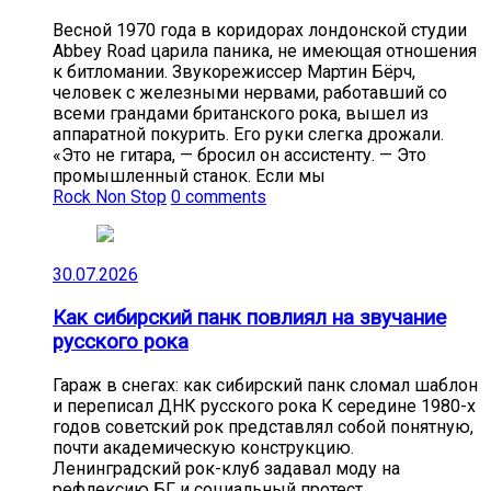
Весной 1970 года в коридорах лондонской студии
Abbey Road царила паника, не имеющая отношения
к битломании. Звукорежиссер Мартин Бёрч,
человек с железными нервами, работавший со
всеми грандами британского рока, вышел из
аппаратной покурить. Его руки слегка дрожали.
«Это не гитара, — бросил он ассистенту. — Это
промышленный станок. Если мы
Rock Non Stop
0 comments
30.07.2026
Как сибирский панк повлиял на звучание
русского рока
Гараж в снегах: как сибирский панк сломал шаблон
и переписал ДНК русского рока К середине 1980-х
годов советский рок представлял собой понятную,
почти академическую конструкцию.
Ленинградский рок-клуб задавал моду на
рефлексию БГ и социальный протест