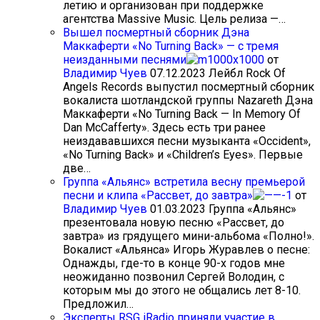
летию и организован при поддержке
агентства Massive Music. Цель релиза —…
Вышел посмертный сборник Дэна
Маккаферти «No Turning Back» — с тремя
неизданными песнями
от
Владимир Чуев
07.12.2023
Лейбл Rock Of
Angels Records выпустил посмертный сборник
вокалиста шотландской группы Nazareth Дэна
Маккаферти «No Turning Back — In Memory Of
Dan McCafferty». Здесь есть три ранее
неиздававшихся песни музыканта «Occident»,
«No Turning Back» и «Children’s Eyes». Первые
две…
Группа «Альянс» встретила весну премьерой
песни и клипа «Рассвет, до завтра»
от
Владимир Чуев
01.03.2023
Группа «Альянс»
презентовала новую песню «Рассвет, до
завтра» из грядущего мини-альбома «Полно!».
Вокалист «Альянса» Игорь Журавлев о песне:
Однажды, где-то в конце 90-х годов мне
неожиданно позвонил Сергей Володин, с
которым мы до этого не общались лет 8-10.
Предложил…
Эксперты RSG iRadio приняли участие в