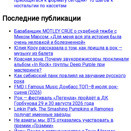
приобщиться к формату сегодня? 10 шагов к
ностальгии по кассетам
Последние публикации
Барабанщик MÖTLEY CRÜE о судебной тяжбе с
Миком Марсом: «Для меня вся эта история была
очень неловкой и болезненной»
Юлия Кроу рассказала о том, как пришла в рок —
музыку из балета
Красная зона: Почему звукорежиссеры проклинали
альбом «In Rock» группы Deep Purple при
мастеринге?
Как сибирский панк повлиял на звучание русского
рока
FMD | Famous Music Донбасс ТОП–8 июля: рок-
сцена (2026)
Рок — фестиваль «Легенда» пройдёт в ДК
Горбунова 29 и 30 августа 2026 года
Linkin Park, The Smashing Pumpkins и Ramones
получат именные звёзды
Не азиаты мы: BTS отказались участвовать в
премии «Грэмми»