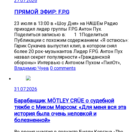
27.07.2026
ПРЯМОЙ ЭФИР: F.P.G
23 июля в 13:00 в «Шоу Дня» на НАШЕм Радио
приходил лидер группы F.P.G Антон Пух.
Поделиться записью в: 1 1Поделиться
Публикации с похожим содержанием: «Я остаюсь»:
Гарик Сукачев выпустил клип, в котором снял
более 20 рок-музыкантов Лидер F.P.G. Антон Пух
назвал секрет популярности «Гражданской
обороны» Интервью с Антоном Пухом «ПилОт»,
Владимир Чуев
0 comments
31.07.2026
Барабанщик MÖTLEY CRÜE о судебной
тяжбе с Миком Марсом: «Для меня вся эта
история была очень неловкой и
болезненной»
Во время участия в подкасте Билли Коргана «The