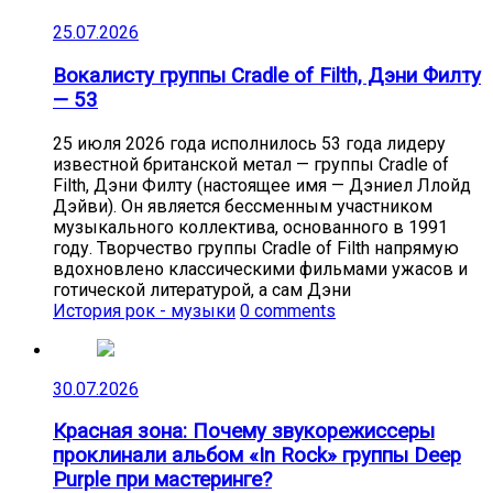
25.07.2026
Вокалисту группы Cradle of Filth, Дэни Филту
— 53
25 июля 2026 года исполнилось 53 года лидеру
известной британской метал — группы Cradle of
Filth, Дэни Филту (настоящее имя — Дэниел Ллойд
Дэйви). Он является бессменным участником
музыкального коллектива, основанного в 1991
году. Творчество группы Cradle of Filth напрямую
вдохновлено классическими фильмами ужасов и
готической литературой, а сам Дэни
История рок - музыки
0 comments
30.07.2026
Красная зона: Почему звукорежиссеры
проклинали альбом «In Rock» группы Deep
Purple при мастеринге?