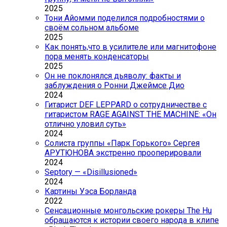
2025
Тони Айомми поделился подробностями о
своём сольном альбоме
2025
Как понять,что в усилителе или магнитофоне
пора менять конденсаторы
2025
Он не поклонялся дьяволу: факты и
заблуждения о Ронни Джеймсе Дио
2024
Гитарист DEF LEPPARD о сотрудничестве с
гитаристом RAGE AGAINST THE MACHINE: «Он
отлично уловил суть»
2024
Солиста группы «Парк Горького» Сергея
АРУТЮНОВА экстренно прооперировали
2024
Septory — «Disillusioned»
2024
Картины Уэса Борланда
2022
Сенсационные монгольские рокеры The Hu
обращаются к истории своего народа в клипе