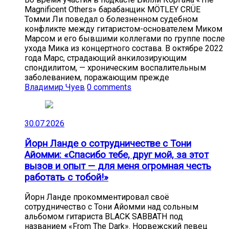
Magnificent Others» барабанщик MÖTLEY CRÜE
Томми Ли поведал о болезненном судебном
конфликте между гитаристом-основателем Миком
Марсом и его бывшими коллегами по группе после
ухода Мика из концертного состава. В октябре 2022
года Марс, страдающий анкилозирующим
спондилитом, — хроническим воспалительным
заболеванием, поражающим прежде
Владимир Чуев
0 comments
30.07.2026
Йорн Ланде о сотрудничестве с Тони
Айомми: «Спасибо тебе, друг мой, за этот
вызов и опыт — для меня огромная честь
работать с тобой!»
Йорн Ланде прокомментировал своё
сотрудничество с Тони Айомми над сольным
альбомом гитариста BLACK SABBATH под
названием «From The Dark». Норвежский певец