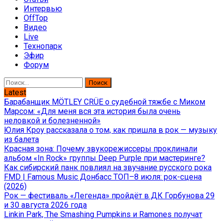
Интервью
OffTop
Видео
Live
Технопарк
Эфир
Форум
Найти:
Latest
Барабанщик MÖTLEY CRÜE о судебной тяжбе с Миком
Марсом: «Для меня вся эта история была очень
неловкой и болезненной»
Юлия Кроу рассказала о том, как пришла в рок — музыку
из балета
Красная зона: Почему звукорежиссеры проклинали
альбом «In Rock» группы Deep Purple при мастеринге?
Как сибирский панк повлиял на звучание русского рока
FMD | Famous Music Донбасс ТОП–8 июля: рок-сцена
(2026)
Рок — фестиваль «Легенда» пройдёт в ДК Горбунова 29
и 30 августа 2026 года
Linkin Park, The Smashing Pumpkins и Ramones получат