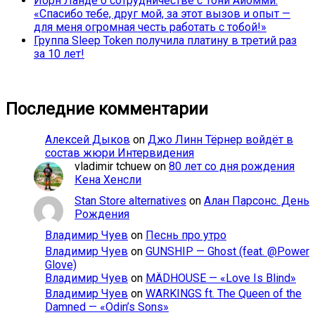
Йорн Ланде о сотрудничестве с Тони Айомми:
«Спасибо тебе, друг мой, за этот вызов и опыт —
для меня огромная честь работать с тобой!»
Группа Sleep Token получила платину в третий раз
за 10 лет!
Последние комментарии
Алексей Дыков
on
Джо Линн Тёрнер войдёт в
состав жюри Интервидения
vladimir tchuew
on
80 лет со дня рождения
Кена Хенсли
Stan Store alternatives
on
Алан Парсонс. День
Рождения
Владимир Чуев
on
Песнь про утро
Владимир Чуев
on
GUNSHIP — Ghost (feat. @Power
Glove)
Владимир Чуев
on
MÄDHOUSE — «Love Is Blind»
Владимир Чуев
on
WARKINGS ft. The Queen of the
Damned — «Odin’s Sons»