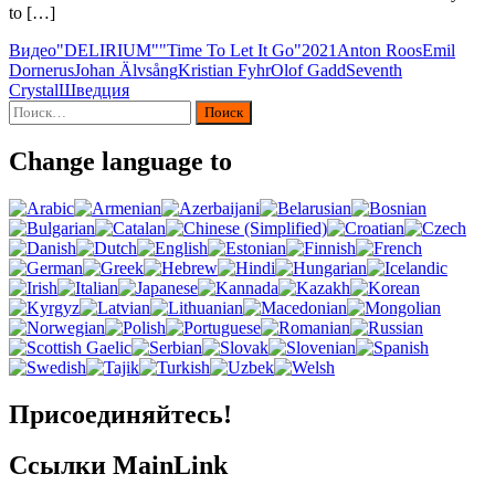
to […]
Видео
"DELIRIUM"
"Time To Let It Go"
2021
Anton Roos
Emil
Dornerus
Johan Älvsång
Kristian Fyhr
Olof Gadd
Seventh
Crystal
Шведция
Найти:
Change language to
Присоединяйтесь!
Ссылки MainLink