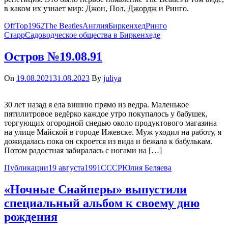
в каком их узнает мир: Джон, Пол, Джордж и Ринго.
OffTop
1962
The Beatles
Англия
Биркенхед
Ринго
Старр
Садоводческое общества в Биркенхеде
Остров №19.08.91
On
19.08.2021
31.08.2023
By
juliya
30 лет назад я ела вишню прямо из ведра. Маленькое
пятилитровое ведёрко каждое утро покупалось у бабушек,
торгующих огородной снедью около продуктового магазина
на улице Майской в городе Ижевске. Муж уходил на работу, я
дожидалась пока он скроется из вида и бежала к бабулькам.
Потом радостная забиралась с ногами на […]
Публикации
19 августа
1991
СССР
Юлия Беляева
«Ночные Снайперы» выпустили
специальный альбом к своему дню
рождения