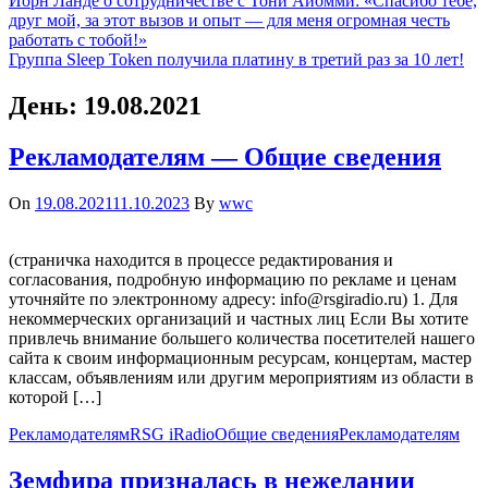
Йорн Ланде о сотрудничестве с Тони Айомми: «Спасибо тебе,
друг мой, за этот вызов и опыт — для меня огромная честь
работать с тобой!»
Группа Sleep Token получила платину в третий раз за 10 лет!
День:
19.08.2021
Рекламодателям — Общие сведения
On
19.08.2021
11.10.2023
By
wwc
(страничка находится в процессе редактирования и
согласования, подробную информацию по рекламе и ценам
уточняйте по электронному адресу: info@rsgiradio.ru) 1. Для
некоммерческих организаций и частных лиц Если Вы хотите
привлечь внимание большего количества посетителей нашего
сайта к своим информационным ресурсам, концертам, мастер
классам, объявлениям или другим мероприятиям из области в
которой […]
Рекламодателям
RSG iRadio
Общие сведения
Рекламодателям
Земфира призналась в нежелании