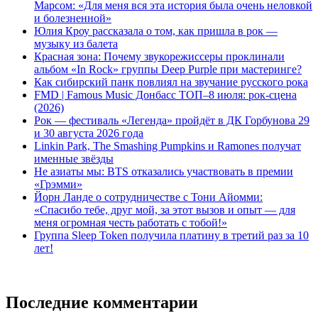
Марсом: «Для меня вся эта история была очень неловкой
и болезненной»
Юлия Кроу рассказала о том, как пришла в рок —
музыку из балета
Красная зона: Почему звукорежиссеры проклинали
альбом «In Rock» группы Deep Purple при мастеринге?
Как сибирский панк повлиял на звучание русского рока
FMD | Famous Music Донбасс ТОП–8 июля: рок-сцена
(2026)
Рок — фестиваль «Легенда» пройдёт в ДК Горбунова 29
и 30 августа 2026 года
Linkin Park, The Smashing Pumpkins и Ramones получат
именные звёзды
Не азиаты мы: BTS отказались участвовать в премии
«Грэмми»
Йорн Ланде о сотрудничестве с Тони Айомми:
«Спасибо тебе, друг мой, за этот вызов и опыт — для
меня огромная честь работать с тобой!»
Группа Sleep Token получила платину в третий раз за 10
лет!
Последние комментарии