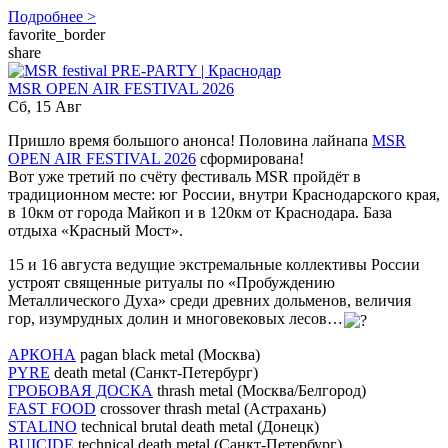
Подробнее >
favorite_border
share
MSR OPEN AIR FESTIVAL 2026
Сб, 15 Авг
Пришло время большого анонса! Половина лайнапа
MSR
OPEN AIR FESTIVAL 2026
сформирована!
Вот уже третий по счёту фестиваль MSR пройдёт в
традиционном месте: юг России, внутри Краснодарского края,
в 10км от города Майкоп и в 120км от Краснодара. База
отдыха «Красный Мост».
15 и 16 августа ведущие экстремальные коллективы России
устроят священные ритуалы по «Пробуждению
Металлического Духа» среди древних дольменов, величия
гор, изумрудных долин и многовековых лесов…
АРКОНА
pagan black metal (Москва)
PYRE
death metal (Санкт-Петербург)
ГРОБОВАЯ ДОСКА
thrash metal (Москва/Белгород)
FAST FOOD
crossover thrash metal (Астрахань)
STALINO
technical brutal death metal (Донецк)
BUICIDE
technical death metal (Санкт-Петербург)