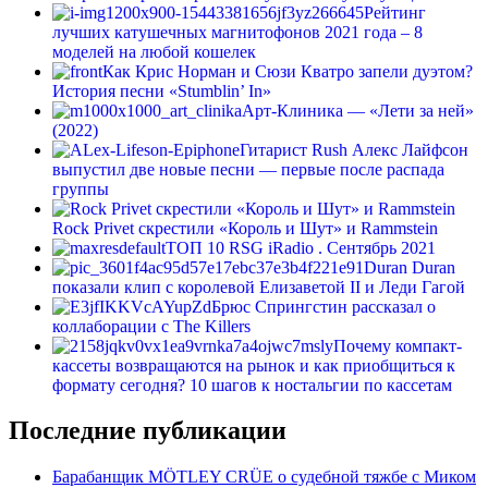
Рейтинг
лучших катушечных магнитофонов 2021 года – 8
моделей на любой кошелек
Как Крис Норман и Сюзи Кватро запели дуэтом?
История песни «Stumblin’ In»
Арт-Клиника — «Лети за ней»
(2022)
Гитарист Rush Алекс Лайфсон
выпустил две новые песни — первые после распада
группы
Rock Privet скрестили «Король и Шут» и Rammstein
ТОП 10 RSG iRadio . Сентябрь 2021
Duran Duran
показали клип с королевой Елизаветой II и Леди Гагой
Брюс Спрингстин рассказал о
коллаборации с The Killers
Почему компакт-
кассеты возвращаются на рынок и как приобщиться к
формату сегодня? 10 шагов к ностальгии по кассетам
Последние публикации
Барабанщик MÖTLEY CRÜE о судебной тяжбе с Миком