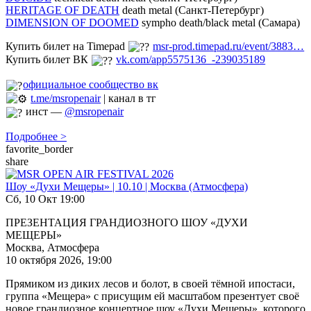
HERITAGE OF DEATH
death metal (Санкт-Петербург)
DIMENSION OF DOOMED
sympho death/black metal (Самара)
Купить билет на Timepad
msr-prod.timepad.ru/event/3883…
Купить билет ВК
vk.com/app5575136_-239035189
официальное сообщество вк
t.me/msropenair
| канал в тг
инст —
@msropenair
Подробнее >
favorite_border
share
Шоу «Духи Мещеры» | 10.10 | Москва (Атмосфера)
Сб, 10 Окт 19:00
ПРЕЗЕНТАЦИЯ ГРАНДИОЗНОГО ШОУ «ДУХИ
МЕЩЕРЫ»
Москва, Атмосфера
10 октября 2026, 19:00
Прямиком из диких лесов и болот, в своей тёмной ипостаси,
группа «Мещера» с присущим ей масштабом презентует своё
новое грандиозное концертное шоу «Духи Мещеры», которого