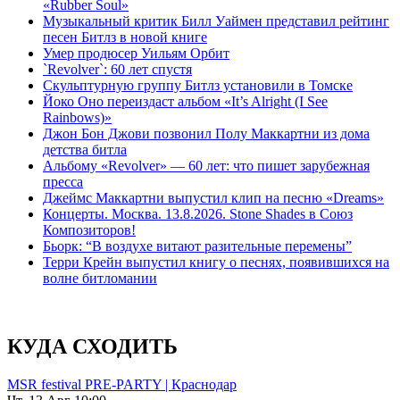
«Rubber Soul»
Музыкальный критик Билл Уаймен представил рейтинг
песен Битлз в новой книге
Умер продюсер Уильям Орбит
`Revolver`: 60 лет спустя
Скульптурную группу Битлз установили в Томске
Йоко Оно переиздаст альбом «It’s Alright (I See
Rainbows)»
Джон Бон Джови позвонил Полу Маккартни из дома
детства битла
Альбому «Revolver» — 60 лет: что пишет зарубежная
пресса
Джеймс Маккартни выпустил клип на песню «Dreams»
Концерты. Москва. 13.8.2026. Stone Shades в Союз
Композиторов!
Бьорк: “В воздухе витают разительные перемены”
Терри Крейн выпустил книгу о песнях, появившихся на
волне битломании
КУДА СХОДИТЬ
MSR festival PRE-PARTY | Краснодар