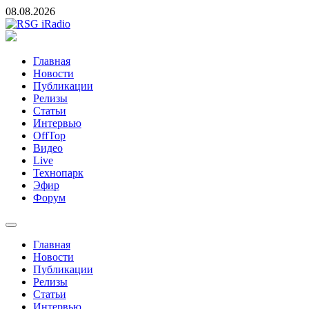
Skip
08.08.2026
to
content
RSG iRadio
RSG iRadio — Музыка различных музыкальных направлений
без возрастных ограничений
Главная
Новости
Публикации
Релизы
Статьи
Интервью
OffTop
Видео
Live
Технопарк
Эфир
Форум
Главная
Новости
Публикации
Релизы
Статьи
Интервью