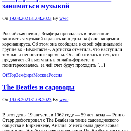
заниматься музыкой
On
19.08.2021
31.08.2023
By
wwc
Российская певица Земфира призналась в нежелании
заниматься музыкой и давать концерты на фоне пандемии
коронавируса. Об этом она сообщила в своей официальной
группе во «ВКонтакте». Артистка отметила, что наступили
темные и непонятные времена. Она обратилась к тем, кто
предлагает ей выступать в онлайн-формате, и
поинтересовалась, за чей счет будут проходить […]
OffTop
Земфира
Москва
Россия
The Beatles и садоводы
On
19.08.2021
31.08.2023
By
wwc
В этот день, 19 августа, в 1962 году — 59 лет назад — Ринго
Старр дебютировал с The Beatles на танце садоводческого
общества в Биркенхеде, Англия. У него была двухчасовая
репетиция. Это было первое появление The Beatles в том виде,