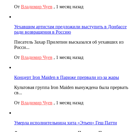
От
Владимир Чуев
,
1 месяц назад
Уехавшим артистам предложили выступить в Донбассе
ради возвращения в Россию
Писатель Захар Прилепин высказался об уехавших из
Росси...
От
Владимир Чуев
,
1 месяц назад
Концерт Iron Maiden в Париже прервали из-за жары
Культовая группа Iron Maiden вынуждена была прервать
св...
От
Владимир Чуев
,
1 месяц назад
Умерла исполнительница хита «Этьен» Геш Патти