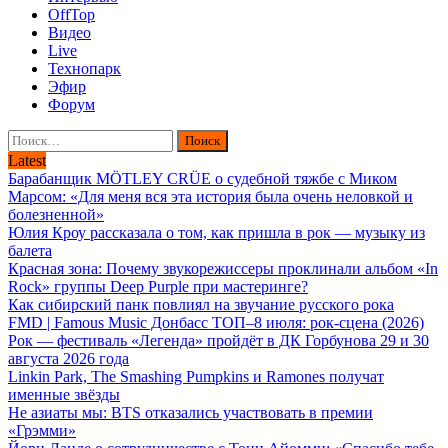
OffTop
Видео
Live
Технопарк
Эфир
Форум
Найти:
Latest
Барабанщик MÖTLEY CRÜE о судебной тяжбе с Миком
Марсом: «Для меня вся эта история была очень неловкой и
болезненной»
Юлия Кроу рассказала о том, как пришла в рок — музыку из
балета
Красная зона: Почему звукорежиссеры проклинали альбом «In
Rock» группы Deep Purple при мастеринге?
Как сибирский панк повлиял на звучание русского рока
FMD | Famous Music Донбасс ТОП–8 июля: рок-сцена (2026)
Рок — фестиваль «Легенда» пройдёт в ДК Горбунова 29 и 30
августа 2026 года
Linkin Park, The Smashing Pumpkins и Ramones получат
именные звёзды
Не азиаты мы: BTS отказались участвовать в премии
«Грэмми»