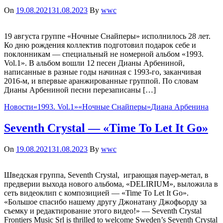
On
19.08.2021
31.08.2023
By
wwc
19 августа группе «Ночные Снайперы» исполнилось 28 лет.
Ко дню рождения коллектив подготовил подарок себе и
поклонникам — специальный не номерной альбом «1993.
Vol.1». В альбом вошли 12 песен Дианы Арбениной,
написанные в разные годы начиная с 1993-го, заканчивая
2016-м, и впервые аранжированные группой. По словам
Дианы Арбениной песни перезаписаны […]
Новости
«1993. Vol.1»
«Ночные Снайперы»
Диана Арбенина
Seventh Crystal — «Time To Let It Go»
On
19.08.2021
31.08.2023
By
wwc
Шведская группа, Seventh Crystal, играющая пауер-метал, в
предверии выхода нового альбома, «DELIRIUM», выложила в
сеть видеоклип с композицией — «Time To Let It Go».
«Большое спасибо нашему другу Джонатану Джофьорду за
съемку и редактирование этого видео!» — Seventh Crystal
Frontiers Music Srl is thrilled to welcome Sweden’s Seventh Crystal