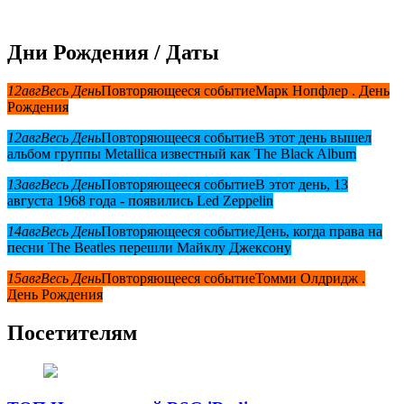
Дни Рождения / Даты
12
авг
Весь День
Повторяющееся событие
Марк Нопфлер . День
Рождения
12
авг
Весь День
Повторяющееся событие
В этот день вышел
альбом группы Metallica известный как The Black Album
13
авг
Весь День
Повторяющееся событие
В этот день, 13
августа 1968 года - появились Led Zeppelin
14
авг
Весь День
Повторяющееся событие
День, когда права на
песни The Beatles перешли Майклу Джексону
15
авг
Весь День
Повторяющееся событие
Томми Олдридж .
День Рождения
Посетителям