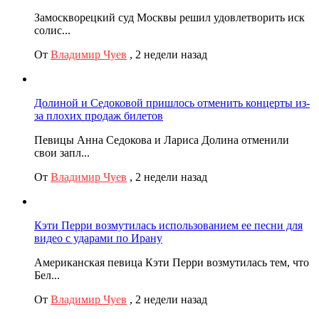
Замоскворецкий суд Москвы решил удовлетворить иск
солис...
От
Владимир Чуев
,
2 недели назад
Долиной и Седоковой пришлось отменить концерты из-
за плохих продаж билетов
Певицы Анна Седокова и Лариса Долина отменили
свои запл...
От
Владимир Чуев
,
2 недели назад
Кэти Перри возмутилась использованием ее песни для
видео с ударами по Ирану
Американская певица Кэти Перри возмутилась тем, что
Бел...
От
Владимир Чуев
,
2 недели назад