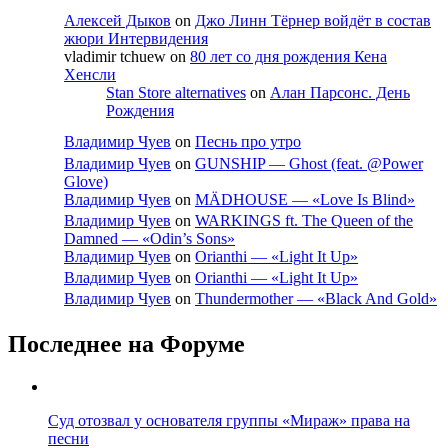
Алексей Дыков
on
Джо Линн Тёрнер войдёт в состав
жюри Интервидения
vladimir tchuew
on
80 лет со дня рождения Кена
Хенсли
Stan Store alternatives
on
Алан Парсонс. День
Рождения
Владимир Чуев
on
Песнь про утро
Владимир Чуев
on
GUNSHIP — Ghost (feat. @Power
Glove)
Владимир Чуев
on
MÄDHOUSE — «Love Is Blind»
Владимир Чуев
on
WARKINGS ft. The Queen of the
Damned — «Odin’s Sons»
Владимир Чуев
on
Orianthi — «Light It Up»
Владимир Чуев
on
Orianthi — «Light It Up»
Владимир Чуев
on
Thundermother — «Black And Gold»
Последнее на Форуме
Суд отозвал у основателя группы «Мираж» права на
песни