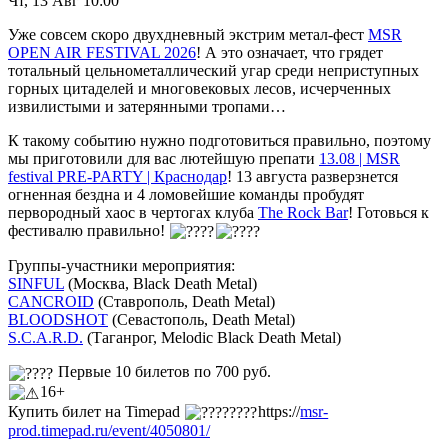
Чт, 13 Авг 10:00
Уже совсем скоро двухдневный экстрим метал-фест
MSR
OPEN AIR FESTIVAL 2026
! А это означает, что грядет
тотальный цельнометаллический угар среди неприступных
горных цитаделей и многовековых лесов, исчерченных
извилистыми и затерянными тропами…
К такому событию нужно подготовиться правильно, поэтому
мы приготовили для вас лютейшую препати
13.08 | MSR
festival PRE-PARTY | Краснодар
! 13 августа разверзнется
огненная бездна и 4 ломовейшие команды пробудят
первородный хаос в чертогах клуба
The Rock Bar
! Готовься к
фестивалю правильно!
Группы-участники мероприятия:
SINFUL
(Москва, Black Death Metal)
CANCROID
(Ставрополь, Death Metal)
BLOODSHOT
(Севастополь, Death Metal)
S.C.A.R.D.
(Таганрог, Melodic Black Death Metal)
Первые 10 билетов по 700 руб.
16+
Купить билет на Timepad
https://
msr-
prod.timepad.ru/event/4050801/