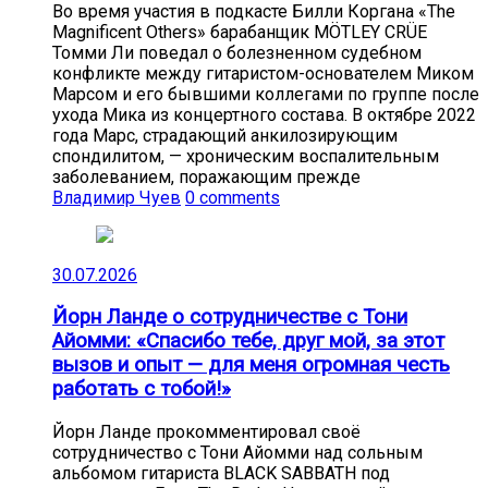
Во время участия в подкасте Билли Коргана «The
Magnificent Others» барабанщик MÖTLEY CRÜE
Томми Ли поведал о болезненном судебном
конфликте между гитаристом-основателем Миком
Марсом и его бывшими коллегами по группе после
ухода Мика из концертного состава. В октябре 2022
года Марс, страдающий анкилозирующим
спондилитом, — хроническим воспалительным
заболеванием, поражающим прежде
Владимир Чуев
0 comments
30.07.2026
Йорн Ланде о сотрудничестве с Тони
Айомми: «Спасибо тебе, друг мой, за этот
вызов и опыт — для меня огромная честь
работать с тобой!»
Йорн Ланде прокомментировал своё
сотрудничество с Тони Айомми над сольным
альбомом гитариста BLACK SABBATH под