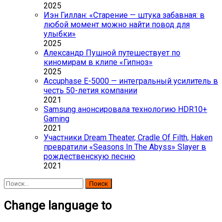
2025
Иэн Гиллан: «Старение — штука забавная: в
любой момент можно найти повод для
улыбки»
2025
Александр Пушной путешествует по
киномирам в клипе «Гипноз»
2025
Accuphase E-5000 — интегральный усилитель в
честь 50-летия компании
2021
Samsung анонсировала технологию HDR10+
Gaming
2021
Участники Dream Theater, Cradle Of Filth, Haken
превратили «Seasons In The Abyss» Slayer в
рождественскую песню
2021
Найти:
Change language to