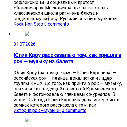
рефлексию БГ и социальный протест
«Телевизора». Московская школа тяготела к
классической школе ритм-энд-блюза и
стадионному пафосу. Русский рок был музыкой
Rock Non Stop
0 comments
31.07.2026
Юлия Кроу рассказала о том, как пришла в
рок — музыку из балета
Юлия Кроу (настоящее имя — Юлия Воронина) —
российская рок — певица, вокалистка и лидер
группы КРОУ. До того, как прийти в рок — музыку,
она являлась ведущей солисткой Кремлёвского
балета и фотомоделью глянцевых журналов. В
июне 2026 года Юлия Воронина дала интервью, в
рамках которого рассказала о том, как
История рок - музыки
0 comments