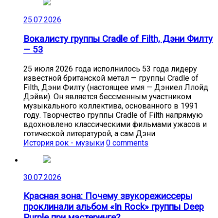
25.07.2026
Вокалисту группы Cradle of Filth, Дэни Филту
— 53
25 июля 2026 года исполнилось 53 года лидеру
известной британской метал — группы Cradle of
Filth, Дэни Филту (настоящее имя — Дэниел Ллойд
Дэйви). Он является бессменным участником
музыкального коллектива, основанного в 1991
году. Творчество группы Cradle of Filth напрямую
вдохновлено классическими фильмами ужасов и
готической литературой, а сам Дэни
История рок - музыки
0 comments
30.07.2026
Красная зона: Почему звукорежиссеры
проклинали альбом «In Rock» группы Deep
Purple при мастеринге?