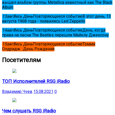
вышел альбом группы Metallica известный как The Black
Album
13
авг
Весь День
Повторяющееся событие
В этот день, 13
августа 1968 года - появились Led Zeppelin
14
авг
Весь День
Повторяющееся событие
День, когда
права на песни The Beatles перешли Майклу Джексону
15
авг
Весь День
Повторяющееся событие
Томми
Олдридж . День Рождения
Посетителям
ТОП Исполнителей RSG iRadio
Владимир Чуев
15.08.2021
0
Чем слушать RSG iRadio