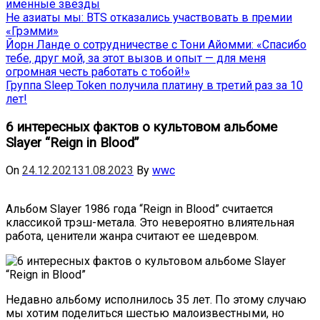
именные звёзды
Не азиаты мы: BTS отказались участвовать в премии
«Грэмми»
Йорн Ланде о сотрудничестве с Тони Айомми: «Спасибо
тебе, друг мой, за этот вызов и опыт — для меня
огромная честь работать с тобой!»
Группа Sleep Token получила платину в третий раз за 10
лет!
6 интересных фактов о культовом альбоме
Slayer “Reign in Blood”
On
24.12.2021
31.08.2023
By
wwc
Альбом Slayer 1986 года “Reign in Blood” считается
классикой трэш-метала. Это невероятно влиятельная
работа, ценители жанра считают ее шедевром.
Недавно альбому исполнилось 35 лет. По этому случаю
мы хотим поделиться шестью малоизвестными, но