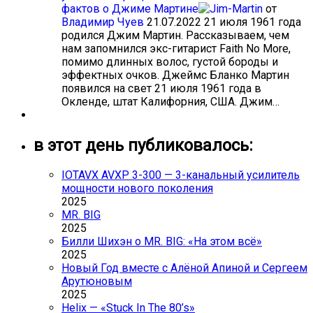
фактов о Джиме Мартине
от
Владимир Чуев
21.07.2022
21 июля 1961 года
родился Джим Мартин. Рассказываем, чем
нам запомнился экс-гитарист Faith No More,
помимо длинных волос, густой бороды и
эффектных очков. Джеймс Бланко Мартин
появился на свет 21 июля 1961 года в
Окленде, штат Калифорния, США. Джим…
в этот день публиковалось:
IOTAVX AVXP 3-300 — 3-канальный усилитель
мощности нового поколения
2025
MR. BIG
2025
Билли Шихэн о MR. BIG: «На этом всё»
2025
Новый Год вместе с Алёной Апиной и Сергеем
Арутюновым
2025
Helix — «Stuck In The 80’s»