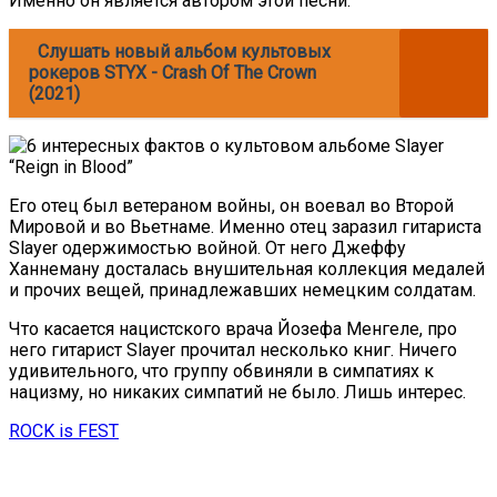
Именно он является автором этой песни.
Слушать новый альбом культовых
рокеров STYX - Crash Of The Crown
(2021)
Его отец был ветераном войны, он воевал во Второй
Мировой и во Вьетнаме. Именно отец заразил гитариста
Slayer одержимостью войной. От него Джеффу
Ханнеману досталась внушительная коллекция медалей
и прочих вещей, принадлежавших немецким солдатам.
Что касается нацистского врача Йозефа Менгеле, про
него гитарист Slayer прочитал несколько книг. Ничего
удивительного, что группу обвиняли в симпатиях к
нацизму, но никаких симпатий не было. Лишь интерес.
ROCK is FEST