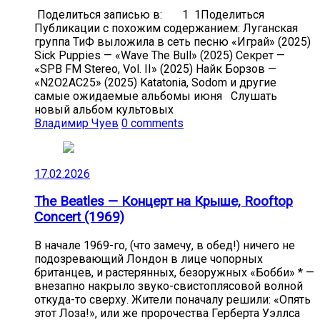
Поделиться записью в: 1 1Поделиться
Публикации с похожим содержанием: Луганская
группа ТиФ выложила в сеть песню «Играй» (2025)
Sick Puppies — «Wave The Bull» (2025) Секрет —
«SPB FM Stereo, Vol. II» (2025) Найк Борзов —
«N2O2AC25» (2025) Katatonia, Sodom и другие
самые ожидаемые альбомы июня Слушать
новый альбом культовых
Владимир Чуев
0 comments
17.02.2026
The Beatles — Концерт на Крыше, Rooftop
Concert (1969)
В начале 1969-го, (что замечу, в обед!) ничего не
подозревающий Лондон в лице чопорных
британцев, и растерянных, безоружных «Бобби» * —
внезапно накрыло звуко-свистоплясовой волной
откуда-то сверху. Жители поначалу решили: «Опять
этот Лоза!», или же пророчества Герберта Уэллса