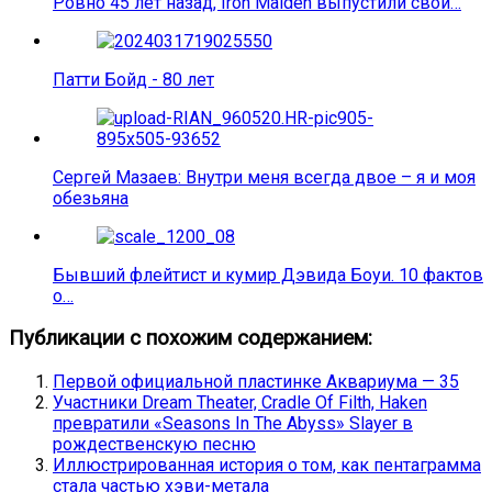
Ровно 45 лет назад, Iron Maiden выпустили свой…
Патти Бойд - 80 лет
Сергей Мазаев: Внутри меня всегда двое – я и моя
обезьяна
Бывший флейтист и кумир Дэвида Боуи. 10 фактов
о…
Публикации с похожим содержанием:
Первой официальной пластинке Аквариума — 35
Участники Dream Theater, Cradle Of Filth, Haken
превратили «Seasons In The Abyss» Slayer в
рождественскую песню
Иллюстрированная история о том, как пентаграмма
стала частью хэви-метала