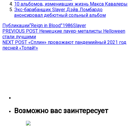
10 альбомов, изменивших жизнь Макса Кавалеры
Экс-барабанщик Slayer Дэйв Ломбардо
анонсировал дебютный сольный альбом
Публикации
“Reign in Blood”
1986
Slayer
Навигация
Previous
PREVIOUS POST
Немецкие пауер-металисты Helloween
post:
стали лучшими
по
Next
NEXT POST
«Сплин» провожают пандемийный 2021 год
записям
post:
песней «Топай!»
Возможно вас заинтересует