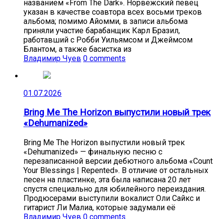
названием «From The Dark». Норвежский певец
указан в качестве соавтора всех восьми треков
альбома; помимо Айомми, в записи альбома
приняли участие барабанщик Карл Бразил,
работавший с Робби Уильямсом и Джеймсом
Блантом, а также басистка из
Владимир Чуев
0 comments
01.07.2026
Bring Me The Horizon выпустили новый трек
«Dehumanized»
Bring Me The Horizon выпустили новый трек
«Dehumanized» — финальную песню с
перезаписанной версии дебютного альбома «Count
Your Blessings | Repented». В отличие от остальных
песен на пластинке, эта была написана 20 лет
спустя специально для юбилейного переиздания.
Продюсерами выступили вокалист Оли Сайкс и
гитарист Ли Малиа, которые задумали её
Владимир Чуев
0 comments