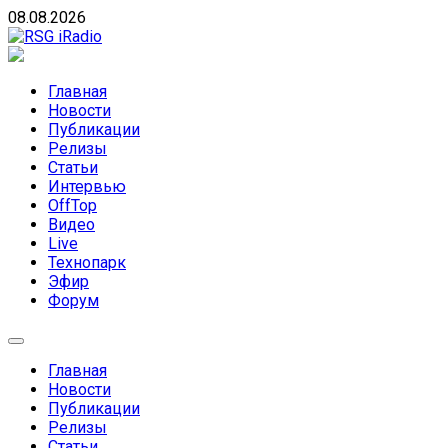
Skip
08.08.2026
to
content
RSG iRadio
RSG iRadio — Музыка различных музыкальных
направлений без возрастных ограничений
Главная
Новости
Публикации
Релизы
Статьи
Интервью
OffTop
Видео
Live
Технопарк
Эфир
Форум
Главная
Новости
Публикации
Релизы
Статьи