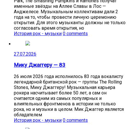
Park, The Smashing Pumpkins и Ramones получат
именные звёзды на Аллее Славы в Лос —
Анджелесе. Музыкальным коллективам дали 2
года на то, чтобы провести личную церемонию
открытия. Для этого музыканты должны не только
согласовать время открытия, но
История рок - музыки
0 comments
27.07.2026
Мику Джаггеру — 83
26 июля 2026 года исполнилось 83 года вокалисту
легендарной британской рок — группы The Rolling
Stones, Мику Джаггеру! Музыкальная карьера
рокера насчитывает более 50 лет, а сам он
считается одним из самых популярных и
влиятельных фронтменов в истории не только
рока, но и музыки в целом. Мик Джаггер является
обладателем
История рок - музыки
0 comments