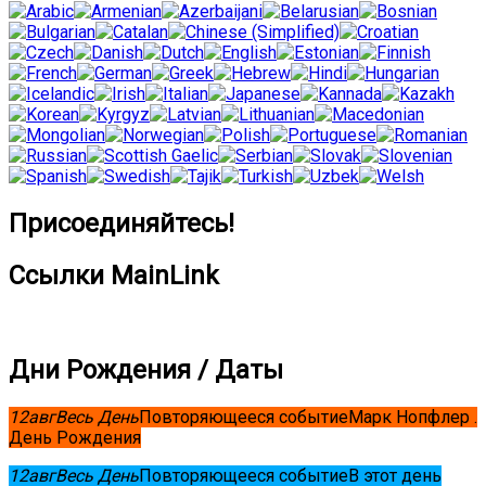
Присоединяйтесь!
Ссылки MainLink
Дни Рождения / Даты
12
авг
Весь День
Повторяющееся событие
Марк Нопфлер .
День Рождения
12
авг
Весь День
Повторяющееся событие
В этот день