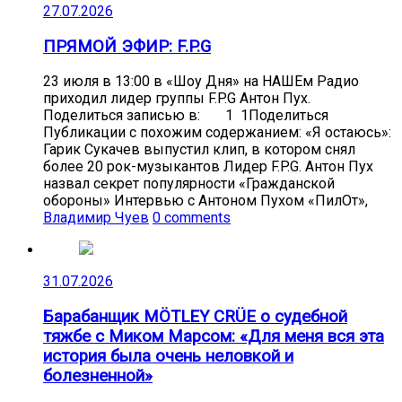
27.07.2026
ПРЯМОЙ ЭФИР: F.P.G
23 июля в 13:00 в «Шоу Дня» на НАШЕм Радио
приходил лидер группы F.P.G Антон Пух.
Поделиться записью в: 1 1Поделиться
Публикации с похожим содержанием: «Я остаюсь»:
Гарик Сукачев выпустил клип, в котором снял
более 20 рок-музыкантов Лидер F.P.G. Антон Пух
назвал секрет популярности «Гражданской
обороны» Интервью с Антоном Пухом «ПилОт»,
Владимир Чуев
0 comments
31.07.2026
Барабанщик MÖTLEY CRÜE о судебной
тяжбе с Миком Марсом: «Для меня вся эта
история была очень неловкой и
болезненной»