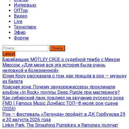
Интервью
OffTop
Видео
Live
Технопарк
Эфир
Форум
Найти:
Latest
Барабанщик MÖTLEY CRÜE о судебной тяжбе с Миком
Марсом: «Для меня вся эта история была очень
неловкой и болезненной»
Юлия Кроу рассказала о том, как пришла в рок — музыку
из балета
Красная зона: Почему звукорежиссеры проклинали
альбом «In Rock» группы Deep Purple при мастеринге?
Как сибирский панк повлиял на звучание русского рока
FMD | Famous Music Донбасс ТОП–8 июля: рок-сцена
(2026)
Рок — фестиваль «Легенда» пройдёт в ДК Горбунова 29
и 30 августа 2026 года
Linkin Park, The Smashing Pumpkins и Ramones получат