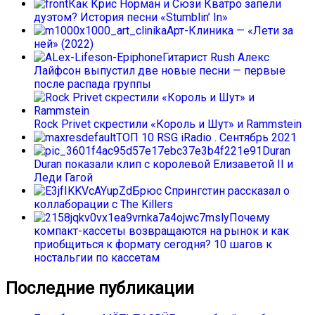
Как Крис Норман и Сюзи Кватро запели
дуэтом? История песни «Stumblin’ In»
Арт-Клиника — «Лети за
ней» (2022)
Гитарист Rush Алекс
Лайфсон выпустил две новые песни — первые
после распада группы
Rock Privet скрестили «Король и Шут» и Rammstein
ТОП 10 RSG iRadio . Сентябрь 2021
Duran
Duran показали клип с королевой Елизаветой II и
Леди Гагой
Брюс Спрингстин рассказал о
коллаборации с The Killers
Почему
компакт-кассеты возвращаются на рынок и как
приобщиться к формату сегодня? 10 шагов к
ностальгии по кассетам
Последние публикации