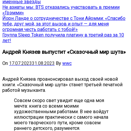
именные звёзды
Не азиаты мы: BTS отказались участвовать в премии
«Грэмми»
Йорн Ланде о сотрудничестве с Тони Айомми: «Спасибо
тебе, друг мой, за этот вызов и опыт — для меня
огромная честь работать с тобой!»
Группа Sleep Token получила платину в третий раз за 10
лет!
Андрей Князев выпустит «Сказочный мир шута»
On
17.07.2023
31.08.2023
By
wwc
Андрей Князев проанонсировал выход своей новой
книги. «Сказочный мир шута» станет третьей печатной
работой музыканта.
Совсем скоро свет увидит еще одна моя
мечта: книга со всеми моими
художественными работами. В нее войдут
иллюстрации практически с самого начала
моего творческого пути, кроме совсем
раннего детского, разумеется.