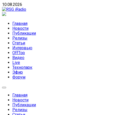
Skip
10.08.2026
to
content
RSG iRadio
RSG iRadio — Музыка различных музыкальных
направлений без возрастных ограничений
Главная
Новости
Публикации
Релизы
Статьи
Интервью
OffTop
Видео
Live
Технопарк
Эфир
Форум
Главная
Новости
Публикации
Релизы
Статьи