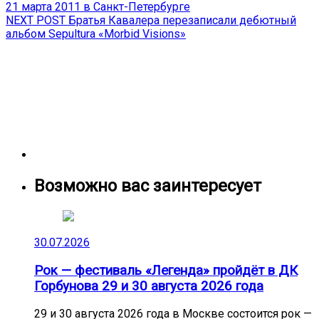
post:
21 марта 2011 в Санкт-Петербурге
по
Next
NEXT POST
Братья Кавалера перезаписали дебютный
записям
post:
альбом Sepultura «Morbid Visions»
Возможно вас заинтересует
30.07.2026
Рок — фестиваль «Легенда» пройдёт в ДК
Горбунова 29 и 30 августа 2026 года
29 и 30 августа 2026 года в Москве состоится рок —