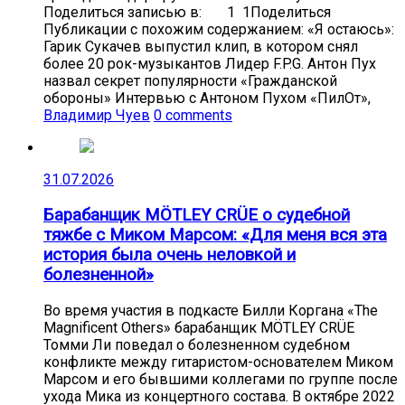
Поделиться записью в: 1 1Поделиться
Публикации с похожим содержанием: «Я остаюсь»:
Гарик Сукачев выпустил клип, в котором снял
более 20 рок-музыкантов Лидер F.P.G. Антон Пух
назвал секрет популярности «Гражданской
обороны» Интервью с Антоном Пухом «ПилОт»,
Владимир Чуев
0 comments
31.07.2026
Барабанщик MÖTLEY CRÜE о судебной
тяжбе с Миком Марсом: «Для меня вся эта
история была очень неловкой и
болезненной»
Во время участия в подкасте Билли Коргана «The
Magnificent Others» барабанщик MÖTLEY CRÜE
Томми Ли поведал о болезненном судебном
конфликте между гитаристом-основателем Миком
Марсом и его бывшими коллегами по группе после
ухода Мика из концертного состава. В октябре 2022