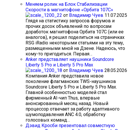
Меняем ролик на Блок Стабилизации
Скорости в магнитофоне «Орбита 107С»
от
Владимир Чуев
11.07.2025
Глядя на статистику запросов форумов и
прочих досок объявлений по вопросам
доработок магнитофона Орбита 107С (или ее
аналогов), я решил поделиться на страничках
RSG iRadio некоторыми статьями на эту тему,
размещенными мной на Дзене. Надеюсь, что
кому-то пригодиться. Первая…
Anker представляет наушники Soundcore
Liberty 5 Pro и Liberty 5 Pro Max
от
Владимир Чуев
28.05.2026
Компания Anker представила новое
поколение флагманских TWS-наушников
Soundcore Liberty 5 Pro и Liberty 5 Pro Max.
Главной особенностью моделей стал
фирменный AI-чип Thus, впервые
анонсированный месяц назад. Новый
процессор отвечает за работу адаптивного
шумоподавления ANC 4.0, обработку
голосовых команд…
Дэвид Кросби презентовал совместную