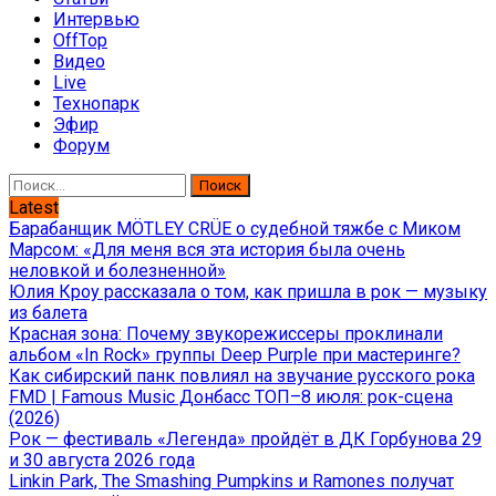
Интервью
OffTop
Видео
Live
Технопарк
Эфир
Форум
Найти:
Latest
Барабанщик MÖTLEY CRÜE о судебной тяжбе с Миком
Марсом: «Для меня вся эта история была очень
неловкой и болезненной»
Юлия Кроу рассказала о том, как пришла в рок — музыку
из балета
Красная зона: Почему звукорежиссеры проклинали
альбом «In Rock» группы Deep Purple при мастеринге?
Как сибирский панк повлиял на звучание русского рока
FMD | Famous Music Донбасс ТОП–8 июля: рок-сцена
(2026)
Рок — фестиваль «Легенда» пройдёт в ДК Горбунова 29
и 30 августа 2026 года
Linkin Park, The Smashing Pumpkins и Ramones получат