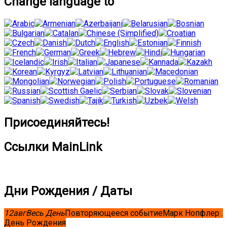
Change language to
Присоединяйтесь!
Ссылки MainLink
Дни Рождения / Даты
12
авг
Весь День
Повторяющееся событие
Марк Нопфлер .
День Рождения