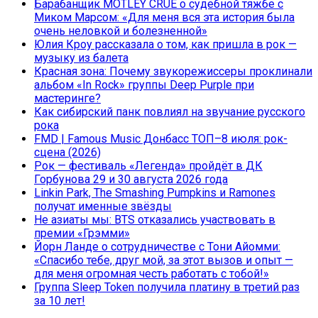
Барабанщик MÖTLEY CRÜE о судебной тяжбе с
Миком Марсом: «Для меня вся эта история была
очень неловкой и болезненной»
Юлия Кроу рассказала о том, как пришла в рок —
музыку из балета
Красная зона: Почему звукорежиссеры проклинали
альбом «In Rock» группы Deep Purple при
мастеринге?
Как сибирский панк повлиял на звучание русского
рока
FMD | Famous Music Донбасс ТОП–8 июля: рок-
сцена (2026)
Рок — фестиваль «Легенда» пройдёт в ДК
Горбунова 29 и 30 августа 2026 года
Linkin Park, The Smashing Pumpkins и Ramones
получат именные звёзды
Не азиаты мы: BTS отказались участвовать в
премии «Грэмми»
Йорн Ланде о сотрудничестве с Тони Айомми:
«Спасибо тебе, друг мой, за этот вызов и опыт —
для меня огромная честь работать с тобой!»
Группа Sleep Token получила платину в третий раз
за 10 лет!