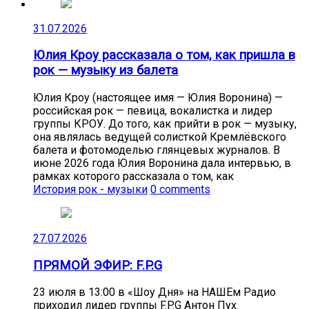
31.07.2026
Юлия Кроу рассказала о том, как пришла в
рок — музыку из балета
Юлия Кроу (настоящее имя — Юлия Воронина) —
российская рок — певица, вокалистка и лидер
группы КРОУ. До того, как прийти в рок — музыку,
она являлась ведущей солисткой Кремлёвского
балета и фотомоделью глянцевых журналов. В
июне 2026 года Юлия Воронина дала интервью, в
рамках которого рассказала о том, как
История рок - музыки
0 comments
27.07.2026
ПРЯМОЙ ЭФИР: F.P.G
23 июля в 13:00 в «Шоу Дня» на НАШЕм Радио
приходил лидер группы F.P.G Антон Пух.