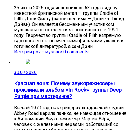
25 июля 2026 года исполнилось 53 года лидеру
известной британской метал — группы Cradle of
Filth, Дэни Филту (настоящее имя — Дэниел Ллойд
Дэйви). Он является бессменным участником
музыкального коллектива, основанного в 1991
году. Творчество группы Cradle of Filth напрямую
вдохновлено классическими фильмами ужасов и
готической литературой, а сам Дэни
История рок - музыки
0 comments
30.07.2026
Красная зона: Почему звукорежиссеры
проклинали альбом «In Rock» группы Deep
Purple при мастеринге?
Весной 1970 года в коридорах лондонской студии
Abbey Road царила паника, не имеющая отношения
к битломании. Звукорежиссер Мартин Бёрч,
человек с железными нервами, работавший со
всеми грандами британского рока, вышел из