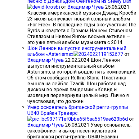
песню с Дональдом Фейгеном из Steely Dan
от
Владимир Чуев
25.06.2021
Классик американской музыки Дэвид Кросби
23 июля выпускает новый сольный альбом
«For Free». В последние годы экс-участник The
Byrds и квартета с Грэмом Нэшем, Стивеном
Стиллзом и Нилом Янгом весьма активен —
это уже пятый альбом музыканта с 2014…
Шон Леннон выпустил инструментальный
альбом «Asterisms»
от
Владимир Чуев
22.02.2024
Шон Леннон
выпустил инструментальный альбом
Asterisms, в который вошло пять композиций.
Об этом сообщает Rolling Stone. Пластинка
вышла на лейбле Tzadik. Шон работал над
диском во время пандемии: «Ковид и
изоляция перевернули целый мир. Лично я
чувствовал, что должен…
Умер основатель британской регги-группы
UB40 Брайан Треверс
от
Владимир Чуев
26.08.2021
Умер основатель,
саксофонист и автор песен культовой
британской регги-группы UB40 Брайан