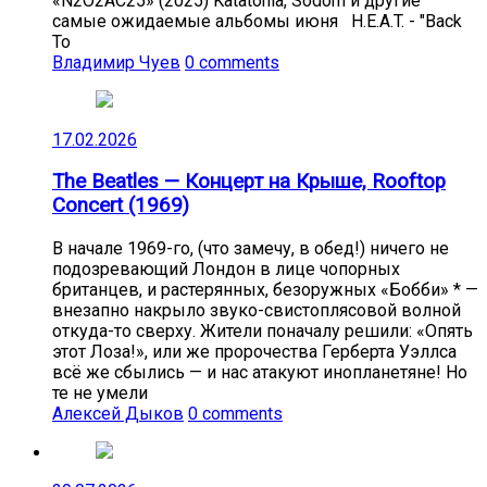
«N2O2AC25» (2025) Katatonia, Sodom и другие
самые ожидаемые альбомы июня H.E.A.T. - "Back
To
Владимир Чуев
0 comments
17.02.2026
The Beatles — Концерт на Крыше, Rooftop
Concert (1969)
В начале 1969-го, (что замечу, в обед!) ничего не
подозревающий Лондон в лице чопорных
британцев, и растерянных, безоружных «Бобби» * —
внезапно накрыло звуко-свистоплясовой волной
откуда-то сверху. Жители поначалу решили: «Опять
этот Лоза!», или же пророчества Герберта Уэллса
всё же сбылись — и нас атакуют инопланетяне! Но
те не умели
Алексей Дыков
0 comments