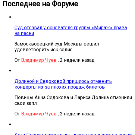
Последнее на Форуме
Суд отозвал у основателя группы «Мираж» права
на песни
Замоскворецкий суд Москвы решил
удовлетворить иск солис...
От
Владимир Чуев
,
2 недели назад
Долиной и Седоковой пришлось отменить
концерты из-за плохих продаж билетов
Певицы Анна Седокова и Лариса Долина отменили
свои запл...
От
Владимир Чуев
,
2 недели назад
Кэти Перри возмутилась использованием ее песни