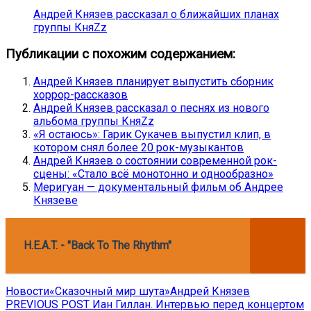
Андрей Князев рассказал о ближайших планах
группы КняZz
Публикации с похожим содержанием:
Андрей Князев планирует выпустить сборник
хоррор-рассказов
Андрей Князев рассказал о песнях из нового
альбома группы КняZz
«Я остаюсь»: Гарик Сукачев выпустил клип, в
котором снял более 20 рок-музыкантов
Андрей Князев о состоянии современной рок-
сцены: «Стало всё монотонно и однообразно»
Меригуан — документальный фильм об Андрее
Князеве
H.E.A.T. - "Back To The Rhythm"
Новости
«Сказочный мир шута»
Андрей Князев
Навигация
Previous
PREVIOUS POST
Иан Гиллан. Интервью перед концертом