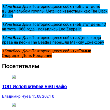
12
авг
Весь День
Повторяющееся событие
В этот день
вышел альбом группы Metallica известный как The Black
Album
13
авг
Весь День
Повторяющееся событие
В этот день, 13
августа 1968 года - появились Led Zeppelin
14
авг
Весь День
Повторяющееся событие
День, когда
права на песни The Beatles перешли Майклу Джексону
15
авг
Весь День
Повторяющееся событие
Томми
Олдридж . День Рождения
Посетителям
ТОП Исполнителей RSG iRadio
Владимир Чуев
15.08.2021
0