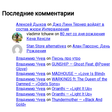
Последние комментарии
Алексей Дыков
on
Джо Линн Тёрнер войдёт в
состав жюри Интервидения
vladimir tchuew
on
80 лет со дня рождения
Кена Хенсли
Stan Store alternatives
on
Алан Парсонс. День
Рождения
Владимир Чуев
on
Песнь про утро
Владимир Чуев
on
GUNSHIP — Ghost (feat. @Power
Glove)
Владимир Чуев
on
MÄDHOUSE — «Love Is Blind»
Владимир Чуев
on
WARKINGS ft. The Queen of the
Damned — «Odin’s Sons»
Владимир Чуев
on
Orianthi — «Light It Up»
Владимир Чуев
on
Orianthi — «Light It Up»
Владимир Чуев
on
Thundermother — «Black And
Gold»