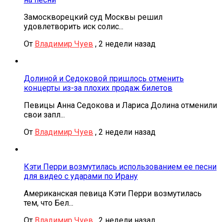
Замоскворецкий суд Москвы решил
удовлетворить иск солис...
От
Владимир Чуев
,
2 недели назад
Долиной и Седоковой пришлось отменить
концерты из-за плохих продаж билетов
Певицы Анна Седокова и Лариса Долина отменили
свои запл...
От
Владимир Чуев
,
2 недели назад
Кэти Перри возмутилась использованием ее песни
для видео с ударами по Ирану
Американская певица Кэти Перри возмутилась
тем, что Бел...
От
Владимир Чуев
,
2 недели назад