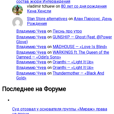
состав жюри Интервидения
vladimir tchuew
on
80 лет со дня рождения
Кена Хенсли
Stan Store alternatives
on
Алан Парсонс. День
Рождения
Владимир Чуев
on
Песнь про утро
Владимир Чуев
on
GUNSHIP — Ghost (feat. @Power
Glove)
Владимир Чуев
on
MÄDHOUSE — «Love Is Blind»
Владимир Чуев
on
WARKINGS ft. The Queen of the
Damned — «Odin’s Sons»
Владимир Чуев
on
Orianthi — «Light It Up»
Владимир Чуев
on
Orianthi — «Light It Up»
Владимир Чуев
on
Thundermother — «Black And
Gold»
Последнее на Форуме
Суд отозвал у основателя группы «Мираж» права
на песни