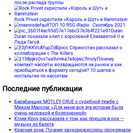
после распада группы
Rock Privet скрестили «Король и Шут» и Rammstein
ТОП 10 RSG iRadio . Сентябрь 2021
Duran
Duran показали клип с королевой Елизаветой II и
Леди Гагой
Брюс Спрингстин рассказал о
коллаборации с The Killers
Почему
компакт-кассеты возвращаются на рынок и как
приобщиться к формату сегодня? 10 шагов к
ностальгии по кассетам
Последние публикации
Барабанщик MÖTLEY CRÜE о судебной тяжбе с
Миком Марсом: «Для меня вся эта история была
очень неловкой и болезненной»
Юлия Кроу рассказала о том, как пришла в рок —
музыку из балета
Красная зона: Почему звукорежиссеры проклинали