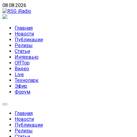
Skip
08.08.2026
to
content
RSG iRadio
RSG iRadio — Музыка различных музыкальных
направлений без возрастных ограничений
Главная
Новости
Публикации
Релизы
Статьи
Интервью
OffTop
Видео
Live
Технопарк
Эфир
Форум
Главная
Новости
Публикации
Релизы
Статьи