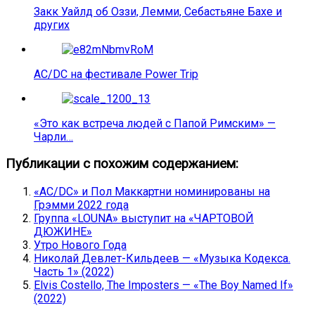
Закк Уайлд об Оззи, Лемми, Себастьяне Бахе и
других
AC/DC на фестивале Power Trip
«Это как встреча людей с Папой Римским» —
Чарли…
Публикации с похожим содержанием:
«AC/DC» и Пол Маккартни номинированы на
Грэмми 2022 года
Группа «LOUNA» выступит на «ЧАРТОВОЙ
ДЮЖИНЕ»
Утро Нового Года
Николай Девлет-Кильдеев — «Музыка Кодекса.
Часть 1» (2022)
Elvis Costello, The Imposters — «The Boy Named If»
(2022)