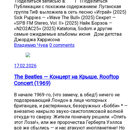
Поделиться записью в: 1 1Поделиться
Публикации с похожим содержанием: Луганская
группа ТиФ выложила в сеть песню «Играй» (2025)
Sick Puppies — «Wave The Bull» (2025) Секрет —
«SPB FM Stereo, Vol. II» (2025) Найк Борзов —
«N2O2AC25» (2025) Katatonia, Sodom и другие
самые ожидаемые альбомы июня Дом детства
Джорджа Харрисона
Владимир Чуев
0 comments
17.02.2026
The Beatles — Концерт на Крыше, Rooftop
Concert (1969)
В начале 1969-го, (что замечу, в обед!) ничего не
подозревающий Лондон в лице чопорных
британцев, и растерянных, безоружных «Бобби» * —
внезапно накрыло звуко-свистоплясовой волной
откуда-то сверху. Жители поначалу решили: «Опять
этот Лоза!», или же пророчества Герберта Уэллса
всё же сбылись — и нас атакуют инопланетяне! Но