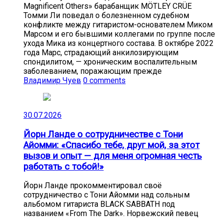
Magnificent Others» барабанщик MÖTLEY CRÜE
Томми Ли поведал о болезненном судебном
конфликте между гитаристом-основателем Миком
Марсом и его бывшими коллегами по группе после
ухода Мика из концертного состава. В октябре 2022
года Марс, страдающий анкилозирующим
спондилитом, — хроническим воспалительным
заболеванием, поражающим прежде
Владимир Чуев
0 comments
30.07.2026
Йорн Ланде о сотрудничестве с Тони
Айомми: «Спасибо тебе, друг мой, за этот
вызов и опыт — для меня огромная честь
работать с тобой!»
Йорн Ланде прокомментировал своё
сотрудничество с Тони Айомми над сольным
альбомом гитариста BLACK SABBATH под
названием «From The Dark». Норвежский певец