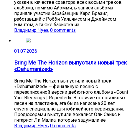
указан в качестве соавтора всех восьми треков
альбома; помимо Айомми, в записи альбома
приняли участие барабанщик Карл Бразил,
работавший с Робби Уильямсом и Джеймсом
Блантом, а также басистка из
Владимир Чуев
0 comments
01.07.2026
Bring Me The Horizon выпустили новый трек
«Dehumanized»
Bring Me The Horizon выпустили новый трек
«Dehumanized» — финальную песню с
перезаписанной версии дебютного альбома «Count
Your Blessings | Repented». В отличие от остальных
песен на пластинке, эта была написана 20 лет
спустя специально для юбилейного переиздания.
Продюсерами выступили вокалист Оли Сайкс и
гитарист Ли Малиа, которые задумали её
Владимир Чуев
0 comments