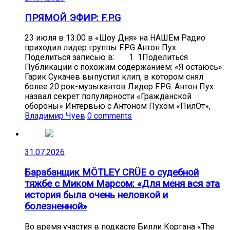
ПРЯМОЙ ЭФИР: F.P.G
23 июля в 13:00 в «Шоу Дня» на НАШЕм Радио
приходил лидер группы F.P.G Антон Пух.
Поделиться записью в: 1 1Поделиться
Публикации с похожим содержанием: «Я остаюсь»:
Гарик Сукачев выпустил клип, в котором снял
более 20 рок-музыкантов Лидер F.P.G. Антон Пух
назвал секрет популярности «Гражданской
обороны» Интервью с Антоном Пухом «ПилОт»,
Владимир Чуев
0 comments
31.07.2026
Барабанщик MÖTLEY CRÜE о судебной
тяжбе с Миком Марсом: «Для меня вся эта
история была очень неловкой и
болезненной»
Во время участия в подкасте Билли Коргана «The