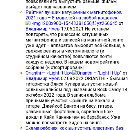
позволяли его выпустить раньше. Фильм
выйдет под названием…
Рейтинг лучших катушечных магнитофонов
2021 года – 8 моделей на любой кошелек
от
Владимир Чуев
17.06.2021
Не устанем
повторять, что ренессанс катушечных
магнитофонов и записей на магнитной ленте
уже идет – аппаратов выходит всё больше, а
свежие релизы в чистом аналоге (и
студийном качестве) появляются почти
каждую неделю. В нашем новом рейтинге
собраны (и отсортированы…
Orianthi — «Light It Up»
от
Владимир Чуев
02.08.2022
ORIANTHI - бывшая
гитаристка Элиса Купера выпустит новый
сольный альбом под названием Rock Candy 14
октября 2022 года. В записи альбома
принимали участие: Орианти на вокале и
гитаре, Джейкоб Бантон на басу, гитаре,
клавишные, фортепиано, скрипка и бэк-
вокал и Кайл Каннингем на барабанах. Уже
можно посмотреть видео на сингл…
Схема рабочая: как выпустить пластинку без