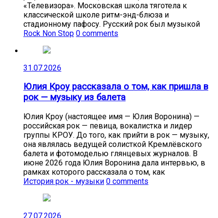
«Телевизора». Московская школа тяготела к
классической школе ритм-энд-блюза и
стадионному пафосу. Русский рок был музыкой
Rock Non Stop
0 comments
31.07.2026
Юлия Кроу рассказала о том, как пришла в
рок — музыку из балета
Юлия Кроу (настоящее имя — Юлия Воронина) —
российская рок — певица, вокалистка и лидер
группы КРОУ. До того, как прийти в рок — музыку,
она являлась ведущей солисткой Кремлёвского
балета и фотомоделью глянцевых журналов. В
июне 2026 года Юлия Воронина дала интервью, в
рамках которого рассказала о том, как
История рок - музыки
0 comments
27.07.2026