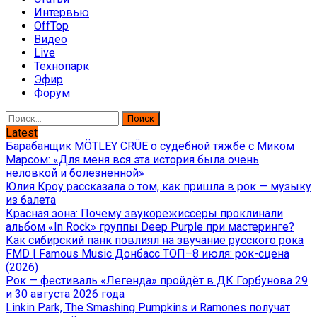
Интервью
OffTop
Видео
Live
Технопарк
Эфир
Форум
Найти:
Latest
Барабанщик MÖTLEY CRÜE о судебной тяжбе с Миком
Марсом: «Для меня вся эта история была очень
неловкой и болезненной»
Юлия Кроу рассказала о том, как пришла в рок — музыку
из балета
Красная зона: Почему звукорежиссеры проклинали
альбом «In Rock» группы Deep Purple при мастеринге?
Как сибирский панк повлиял на звучание русского рока
FMD | Famous Music Донбасс ТОП–8 июля: рок-сцена
(2026)
Рок — фестиваль «Легенда» пройдёт в ДК Горбунова 29
и 30 августа 2026 года
Linkin Park, The Smashing Pumpkins и Ramones получат