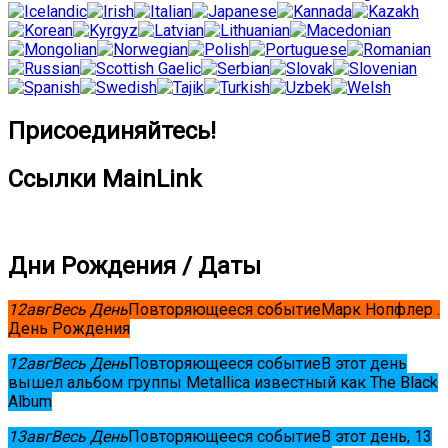
Присоединяйтесь!
Ссылки MainLink
Дни Рождения / Даты
12
авг
Весь День
Повторяющееся событие
Марк Нопфлер .
День Рождения
12
авг
Весь День
Повторяющееся событие
В этот день
вышел альбом группы Metallica известный как The Black
Album
13
авг
Весь День
Повторяющееся событие
В этот день, 13