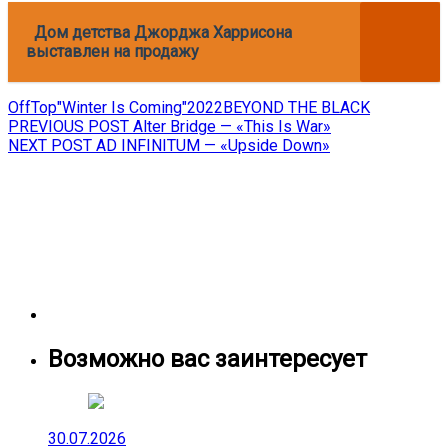
Дом детства Джорджа Харрисона
выставлен на продажу
OffTop
"Winter Is Coming"
2022
BEYOND THE BLACK
Навигация
Previous
PREVIOUS POST
Alter Bridge — «This Is War»
Next
post:
NEXT POST
AD INFINITUM — «Upside Down»
по
post:
записям
Возможно вас заинтересует
30.07.2026