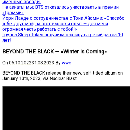
именные звёзды
Не азиаты мы: BTS отказались участвовать в премии
«Грэмми»
Йорн Ланде о сотрудничестве с Тони Айомми: «Спасибо
тебе, друг мой, за этот вызов и опыт — для меня
огромная честь работать с тобой!»
Группа Sleep Token получила платину в третий раз за 10
лет!
BEYOND THE BLACK — «Winter Is Coming»
On
06.10.2022
31.08.2023
By
wwc
BEYOND THE BLACK release their new, self-titled album on
January 13th, 2023, via Nuclear Blast