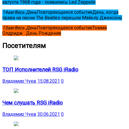
августа 1968 года - появились Led Zeppelin
14
авг
Весь День
Повторяющееся событие
День, когда
права на песни The Beatles перешли Майклу Джексону
15
авг
Весь День
Повторяющееся событие
Томми
Олдридж . День Рождения
Посетителям
ТОП Исполнителей RSG iRadio
Владимир Чуев
15.08.2021
0
Чем слушать RSG iRadio
Владимир Чуев
30.06.2021
0