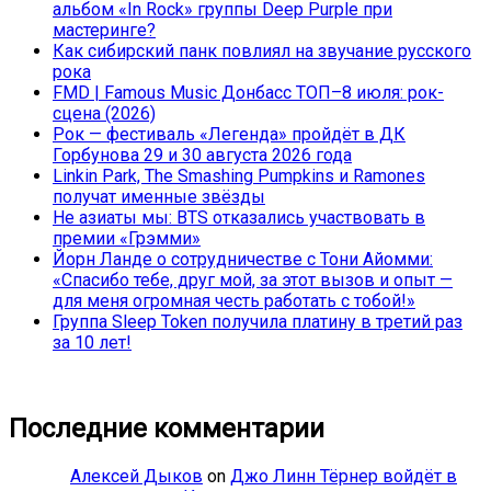
альбом «In Rock» группы Deep Purple при
мастеринге?
Как сибирский панк повлиял на звучание русского
рока
FMD | Famous Music Донбасс ТОП–8 июля: рок-
сцена (2026)
Рок — фестиваль «Легенда» пройдёт в ДК
Горбунова 29 и 30 августа 2026 года
Linkin Park, The Smashing Pumpkins и Ramones
получат именные звёзды
Не азиаты мы: BTS отказались участвовать в
премии «Грэмми»
Йорн Ланде о сотрудничестве с Тони Айомми:
«Спасибо тебе, друг мой, за этот вызов и опыт —
для меня огромная честь работать с тобой!»
Группа Sleep Token получила платину в третий раз
за 10 лет!
Последние комментарии
Алексей Дыков
on
Джо Линн Тёрнер войдёт в