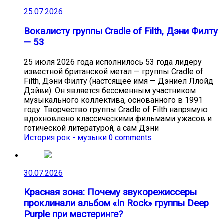
25.07.2026
Вокалисту группы Cradle of Filth, Дэни Филту
— 53
25 июля 2026 года исполнилось 53 года лидеру
известной британской метал — группы Cradle of
Filth, Дэни Филту (настоящее имя — Дэниел Ллойд
Дэйви). Он является бессменным участником
музыкального коллектива, основанного в 1991
году. Творчество группы Cradle of Filth напрямую
вдохновлено классическими фильмами ужасов и
готической литературой, а сам Дэни
История рок - музыки
0 comments
30.07.2026
Красная зона: Почему звукорежиссеры
проклинали альбом «In Rock» группы Deep
Purple при мастеринге?