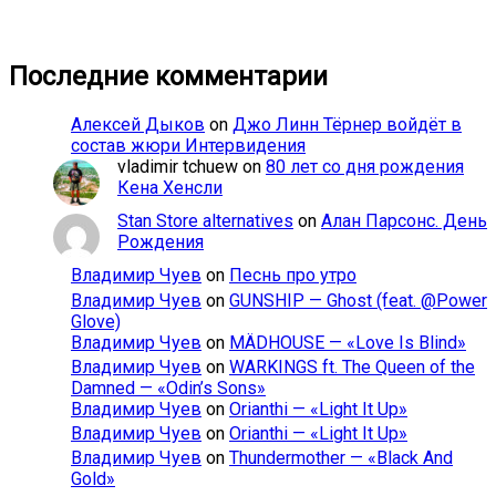
Последние комментарии
Алексей Дыков
on
Джо Линн Тёрнер войдёт в
состав жюри Интервидения
vladimir tchuew
on
80 лет со дня рождения
Кена Хенсли
Stan Store alternatives
on
Алан Парсонс. День
Рождения
Владимир Чуев
on
Песнь про утро
Владимир Чуев
on
GUNSHIP — Ghost (feat. @Power
Glove)
Владимир Чуев
on
MÄDHOUSE — «Love Is Blind»
Владимир Чуев
on
WARKINGS ft. The Queen of the
Damned — «Odin’s Sons»
Владимир Чуев
on
Orianthi — «Light It Up»
Владимир Чуев
on
Orianthi — «Light It Up»
Владимир Чуев
on
Thundermother — «Black And
Gold»