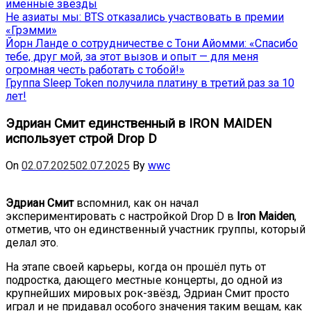
именные звёзды
Не азиаты мы: BTS отказались участвовать в премии
«Грэмми»
Йорн Ланде о сотрудничестве с Тони Айомми: «Спасибо
тебе, друг мой, за этот вызов и опыт — для меня
огромная честь работать с тобой!»
Группа Sleep Token получила платину в третий раз за 10
лет!
Эдриан Смит единственный в IRON MAIDEN
использует строй Drop D
On
02.07.2025
02.07.2025
By
wwc
Эдриан Смит
вспомнил, как он начал
экспериментировать с настройкой Drop D в
Iron Maiden
,
отметив, что он единственный участник группы, который
делал это.
На этапе своей карьеры, когда он прошёл путь от
подростка, дающего местные концерты, до одной из
крупнейших мировых рок-звёзд, Эдриан Смит просто
играл и не придавал особого значения таким вещам, как