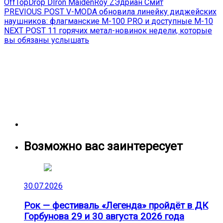
OffTop
Drop D
Iron Maiden
Roy Z
Эдриан Смит
Навигация
Previous
PREVIOUS POST
V-MODA обновила линейку диджейских
post:
наушников: флагманские M-100 PRO и доступные M-10
по
Next
NEXT POST
11 горячих метал-новинок недели, которые
записям
post:
вы обязаны услышать
Возможно вас заинтересует
30.07.2026
Рок — фестиваль «Легенда» пройдёт в ДК
Горбунова 29 и 30 августа 2026 года