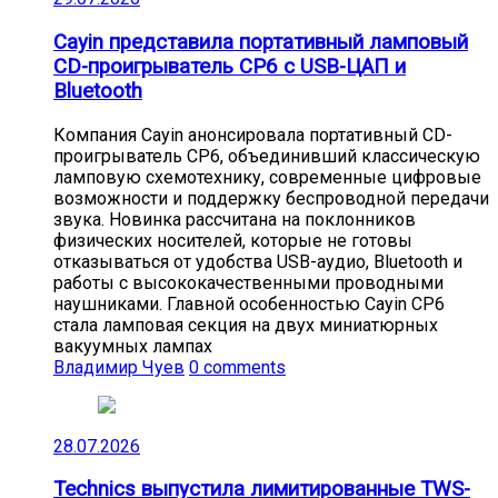
Cayin представила портативный ламповый
CD-проигрыватель CP6 с USB-ЦАП и
Bluetooth
Компания Cayin анонсировала портативный CD-
проигрыватель CP6, объединивший классическую
ламповую схемотехнику, современные цифровые
возможности и поддержку беспроводной передачи
звука. Новинка рассчитана на поклонников
физических носителей, которые не готовы
отказываться от удобства USB-аудио, Bluetooth и
работы с высококачественными проводными
наушниками. Главной особенностью Cayin CP6
стала ламповая секция на двух миниатюрных
вакуумных лампах
Владимир Чуев
0 comments
28.07.2026
Technics выпустила лимитированные TWS-