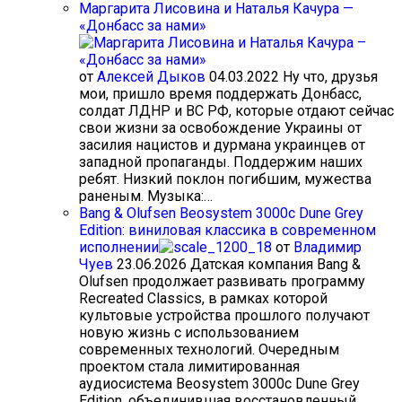
Маргарита Лисовина и Наталья Качура —
«Донбасс за нами»
от
Алексей Дыков
04.03.2022
Ну что, друзья
мои, пришло время поддержать Донбасс,
солдат ЛДНР и ВС РФ, которые отдают сейчас
свои жизни за освобождение Украины от
засилия нацистов и дурмана украинцев от
западной пропаганды. Поддержим наших
ребят. Низкий поклон погибшим, мужества
раненым. Музыка:…
Bang & Olufsen Beosystem 3000c Dune Grey
Edition: виниловая классика в современном
исполнении
от
Владимир
Чуев
23.06.2026
Датская компания Bang &
Olufsen продолжает развивать программу
Recreated Classics, в рамках которой
культовые устройства прошлого получают
новую жизнь с использованием
современных технологий. Очередным
проектом стала лимитированная
аудиосистема Beosystem 3000c Dune Grey
Edition, объединившая восстановленный