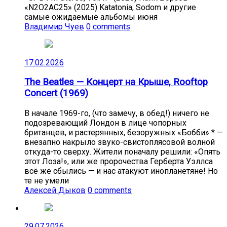
«N2O2AC25» (2025) Katatonia, Sodom и другие
самые ожидаемые альбомы июня
Владимир Чуев
0 comments
17.02.2026
The Beatles — Концерт на Крыше, Rooftop
Concert (1969)
В начале 1969-го, (что замечу, в обед!) ничего не
подозревающий Лондон в лице чопорных
британцев, и растерянных, безоружных «Бобби» * —
внезапно накрыло звуко-свистоплясовой волной
откуда-то сверху. Жители поначалу решили: «Опять
этот Лоза!», или же пророчества Герберта Уэллса
всё же сбылись — и нас атакуют инопланетяне! Но
те не умели
Алексей Дыков
0 comments
29.07.2026