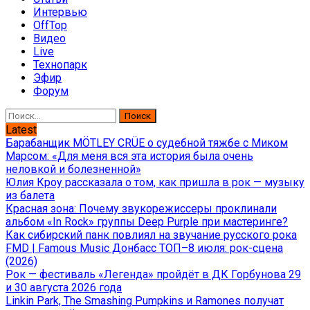
Интервью
OffTop
Видео
Live
Технопарк
Эфир
Форум
Найти:
Latest
Барабанщик MÖTLEY CRÜE о судебной тяжбе с Миком
Марсом: «Для меня вся эта история была очень
неловкой и болезненной»
Юлия Кроу рассказала о том, как пришла в рок — музыку
из балета
Красная зона: Почему звукорежиссеры проклинали
альбом «In Rock» группы Deep Purple при мастеринге?
Как сибирский панк повлиял на звучание русского рока
FMD | Famous Music Донбасс ТОП–8 июля: рок-сцена
(2026)
Рок — фестиваль «Легенда» пройдёт в ДК Горбунова 29
и 30 августа 2026 года
Linkin Park, The Smashing Pumpkins и Ramones получат