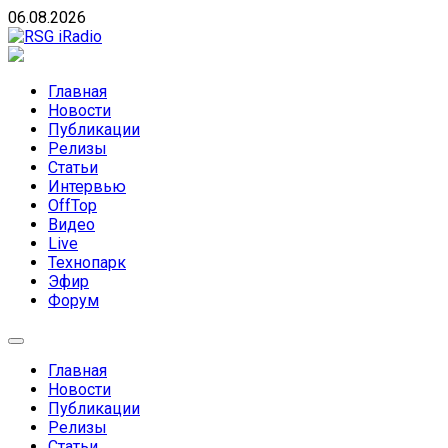
Skip
06.08.2026
to
content
RSG iRadio
RSG iRadio — Музыка различных музыкальных
направлений без возрастных ограничений
Главная
Новости
Публикации
Релизы
Статьи
Интервью
OffTop
Видео
Live
Технопарк
Эфир
Форум
Главная
Новости
Публикации
Релизы
Статьи