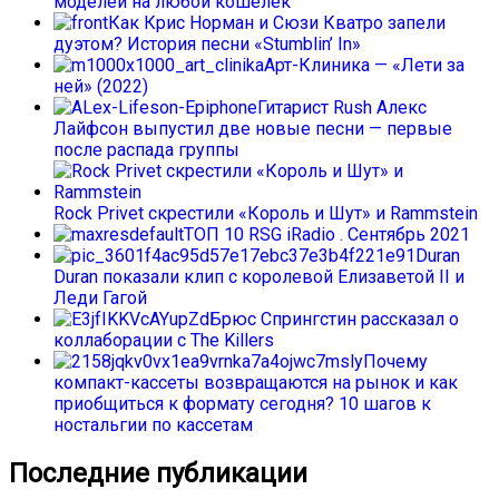
моделей на любой кошелек
Как Крис Норман и Сюзи Кватро запели
дуэтом? История песни «Stumblin’ In»
Арт-Клиника — «Лети за
ней» (2022)
Гитарист Rush Алекс
Лайфсон выпустил две новые песни — первые
после распада группы
Rock Privet скрестили «Король и Шут» и Rammstein
ТОП 10 RSG iRadio . Сентябрь 2021
Duran
Duran показали клип с королевой Елизаветой II и
Леди Гагой
Брюс Спрингстин рассказал о
коллаборации с The Killers
Почему
компакт-кассеты возвращаются на рынок и как
приобщиться к формату сегодня? 10 шагов к
ностальгии по кассетам
Последние публикации