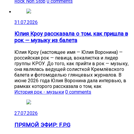
Rock Non Stop
0 comments
31.07.2026
Юлия Кроу рассказала о том, как пришла в
рок — музыку из балета
Юлия Кроу (настоящее имя — Юлия Воронина) —
российская рок — певица, вокалистка и лидер
группы КРОУ. До того, как прийти в рок — музыку,
она являлась ведущей солисткой Кремлёвского
балета и фотомоделью глянцевых журналов. В
июне 2026 года Юлия Воронина дала интервью, в
рамках которого рассказала о том, как
История рок - музыки
0 comments
27.07.2026
ПРЯМОЙ ЭФИР: F.P.G