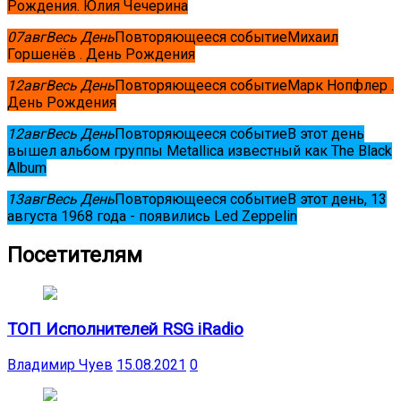
Рождения. Юлия Чечерина
07
авг
Весь День
Повторяющееся событие
Михаил
Горшенёв . День Рождения
12
авг
Весь День
Повторяющееся событие
Марк Нопфлер .
День Рождения
12
авг
Весь День
Повторяющееся событие
В этот день
вышел альбом группы Metallica известный как The Black
Album
13
авг
Весь День
Повторяющееся событие
В этот день, 13
августа 1968 года - появились Led Zeppelin
Посетителям
ТОП Исполнителей RSG iRadio
Владимир Чуев
15.08.2021
0