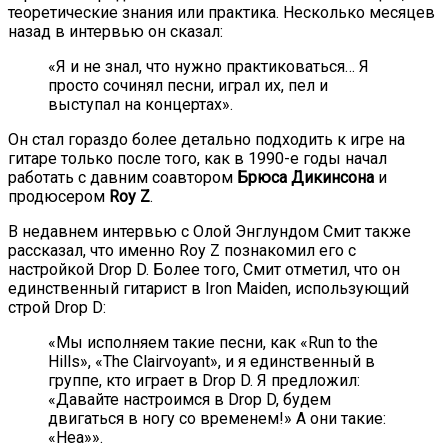
теоретические знания или практика. Несколько месяцев
назад в интервью он сказал:
«Я и не знал, что нужно практиковаться… Я
просто сочинял песни, играл их, пел и
выступал на концертах».
Он стал гораздо более детально подходить к игре на
гитаре только после того, как в 1990-е годы начал
работать с давним соавтором
Брюса Дикинсона
и
продюсером
Roy Z
.
В недавнем интервью с Олой Энглундом Смит также
рассказал, что именно Roy Z познакомил его с
настройкой Drop D. Более того, Смит отметил, что он
единственный гитарист в Iron Maiden, использующий
строй Drop D:
«Мы исполняем такие песни, как «Run to the
Hills», «The Clairvoyant», и я единственный в
группе, кто играет в Drop D. Я предложил:
«Давайте настроимся в Drop D, будем
двигаться в ногу со временем!» А они такие:
«Неа»».