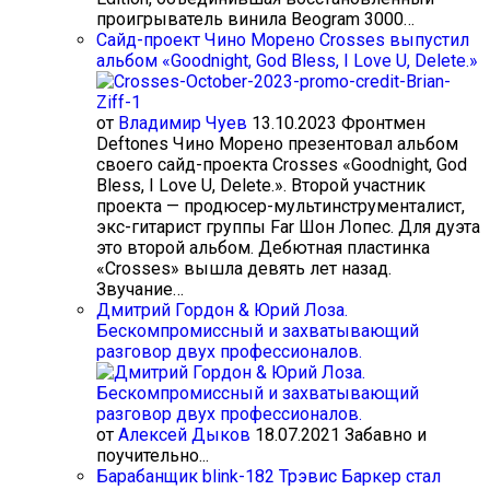
проигрыватель винила Beogram 3000…
Сайд-проект Чино Морено Crosses выпустил
альбом «Goodnight, God Bless, I Love U, Delete.»
от
Владимир Чуев
13.10.2023
Фронтмен
Deftones Чино Морено презентовал альбом
своего сайд-проекта Crosses «Goodnight, God
Bless, I Love U, Delete.». Второй участник
проекта — продюсер-мультинструменталист,
экс-гитарист группы Far Шон Лопес. Для дуэта
это второй альбом. Дебютная пластинка
«Crosses» вышла девять лет назад.
Звучание…
Дмитрий Гордон & Юрий Лоза.
Бескомпромиссный и захватывающий
разговор двух профессионалов.
от
Алексей Дыков
18.07.2021
Забавно и
поучительно...
Барабанщик blink-182 Трэвис Баркер стал