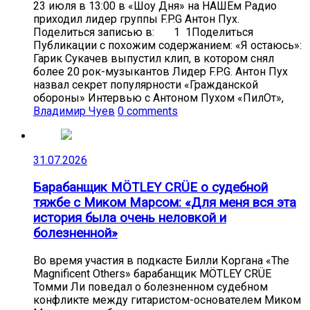
23 июля в 13:00 в «Шоу Дня» на НАШЕм Радио
приходил лидер группы F.P.G Антон Пух.
Поделиться записью в: 1 1Поделиться
Публикации с похожим содержанием: «Я остаюсь»:
Гарик Сукачев выпустил клип, в котором снял
более 20 рок-музыкантов Лидер F.P.G. Антон Пух
назвал секрет популярности «Гражданской
обороны» Интервью с Антоном Пухом «ПилОт»,
Владимир Чуев
0 comments
31.07.2026
Барабанщик MÖTLEY CRÜE о судебной
тяжбе с Миком Марсом: «Для меня вся эта
история была очень неловкой и
болезненной»
Во время участия в подкасте Билли Коргана «The
Magnificent Others» барабанщик MÖTLEY CRÜE
Томми Ли поведал о болезненном судебном
конфликте между гитаристом-основателем Миком