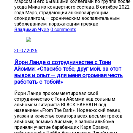
Марсом и его бывшими коллегами по группе после
ухода Мика из концертного состава. В октябре 2022
года Марс, страдающий анкилозирующим
спондилитом, — хроническим воспалительным
заболеванием, поражающим прежде
Владимир Чуев
0 comments
30.07.2026
Йорн Ланде о сотрудничестве с Тони
Айомми: «Спасибо тебе, друг мой, за этот
вызов и опыт — для меня огромная честь
работать с тобой!»
Йорн Ланде прокомментировал своё
сотрудничество с Тони Айомми над сольным
альбомом гитариста BLACK SABBATH под
названием «From The Dark». Норвежский певец
указан в качестве соавтора всех восьми треков
альбома; помимо Айомми, в записи альбома
приняли участие барабанщик Карл Бразил,
работавший с Робби Уильямсом и Джеймсом