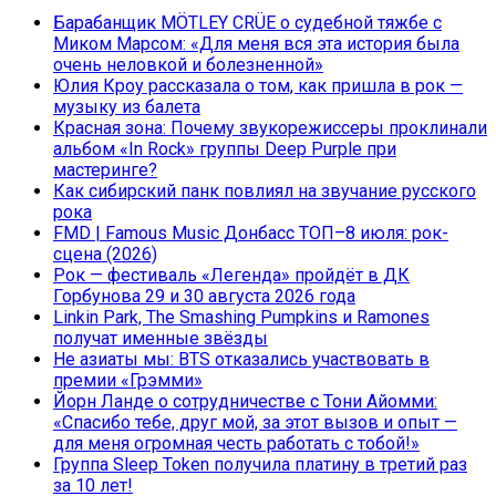
Барабанщик MÖTLEY CRÜE о судебной тяжбе с
Миком Марсом: «Для меня вся эта история была
очень неловкой и болезненной»
Юлия Кроу рассказала о том, как пришла в рок —
музыку из балета
Красная зона: Почему звукорежиссеры проклинали
альбом «In Rock» группы Deep Purple при
мастеринге?
Как сибирский панк повлиял на звучание русского
рока
FMD | Famous Music Донбасс ТОП–8 июля: рок-
сцена (2026)
Рок — фестиваль «Легенда» пройдёт в ДК
Горбунова 29 и 30 августа 2026 года
Linkin Park, The Smashing Pumpkins и Ramones
получат именные звёзды
Не азиаты мы: BTS отказались участвовать в
премии «Грэмми»
Йорн Ланде о сотрудничестве с Тони Айомми:
«Спасибо тебе, друг мой, за этот вызов и опыт —
для меня огромная честь работать с тобой!»
Группа Sleep Token получила платину в третий раз
за 10 лет!