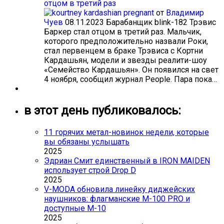
отцом в третий раз
от
Владимир
Чуев
08.11.2023
Барабанщик blink-182 Трэвис
Баркер стал отцом в третий раз. Мальчик,
которого предположительно назвали Роки,
стал первенцем в браке Трэвиса с Кортни
Кардашьян, модели и звезды реалити-шоу
«Семейство Кардашьян». Он появился на свет
4 ноября, сообщил журнал People. Пара пока…
в этот день публиковалось:
11 горячих метал-новинок недели, которые
вы обязаны услышать
2025
Эдриан Смит единственный в IRON MAIDEN
использует строй Drop D
2025
V-MODA обновила линейку диджейских
наушников: флагманские M-100 PRO и
доступные M-10
2025