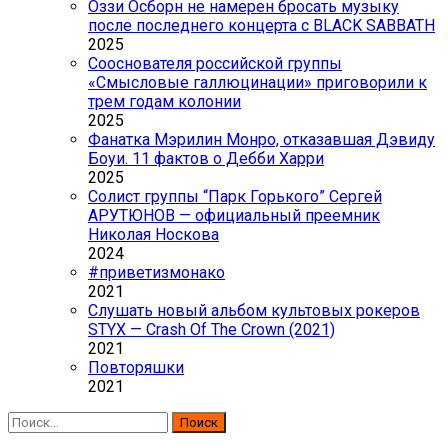
Оззи Осборн не намерен бросать музыку
после последнего концерта с BLACK SABBATH
2025
Сооснователя российской группы
«Смысловые галлюцинации» приговорили к
трем годам колонии
2025
Фанатка Мэрилин Монро, отказавшая Дэвиду
Боуи. 11 фактов о Дебби Харри
2025
Солист группы “Парк Горького” Сергей
АРУТЮНОВ — официальный преемник
Николая Носкова
2024
#приветизмонако
2021
Слушать новый альбом культовых рокеров
STYX — Crash Of The Crown (2021)
2021
Повторяшки
2021
Найти: