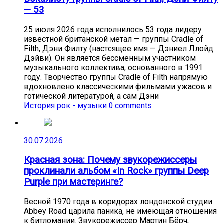
— 53
25 июля 2026 года исполнилось 53 года лидеру
известной британской метал — группы Cradle of
Filth, Дэни Филту (настоящее имя — Дэниел Ллойд
Дэйви). Он является бессменным участником
музыкального коллектива, основанного в 1991
году. Творчество группы Cradle of Filth напрямую
вдохновлено классическими фильмами ужасов и
готической литературой, а сам Дэни
История рок - музыки
0 comments
30.07.2026
Красная зона: Почему звукорежиссеры
проклинали альбом «In Rock» группы Deep
Purple при мастеринге?
Весной 1970 года в коридорах лондонской студии
Abbey Road царила паника, не имеющая отношения
к битломании. Звукорежиссер Мартин Бёрч,