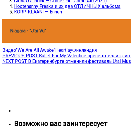
Circus Of Rock — Come One, Come All (2021)
Hootenanny Freaks и их два ОТЛИЧНЫХ альбома
KORPIKLAANI — Ennen
Niagara - "J'ai Vu"
Видео
"We Are All Awake"
Heartlay
Финляндия
Навигация
Previous
PREVIOUS POST
Bullet For My Valentine презентовали кли
Next
post:
NEXT POST
В Екатеринбурге отменили фестиваль Ural Musi
по
post:
записям
Возможно вас заинтересует