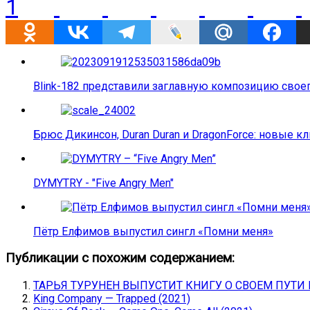
1
Blink-182 представили заглавную композицию свое
Брюс Дикинсон, Duran Duran и DragonForce: новые к
DYMYTRY - "Five Angry Men"
Пётр Елфимов выпустил сингл «Помни меня»
Публикации с похожим содержанием:
ТАРЬЯ ТУРУНЕН ВЫПУСТИТ КНИГУ О СВОЕМ ПУТИ
King Company — Trapped (2021)