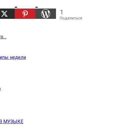
1
Поделиться
го…
липы недели
 В МУЗЫКЕ