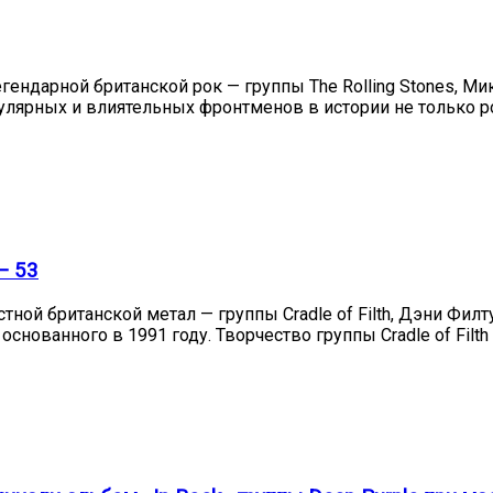
егендарной британской рок — группы The Rolling Stones, 
опулярных и влиятельных фронтменов в истории не только р
— 53
тной британской метал — группы Cradle of Filth, Дэни Фил
снованного в 1991 году. Творчество группы Cradle of Fi