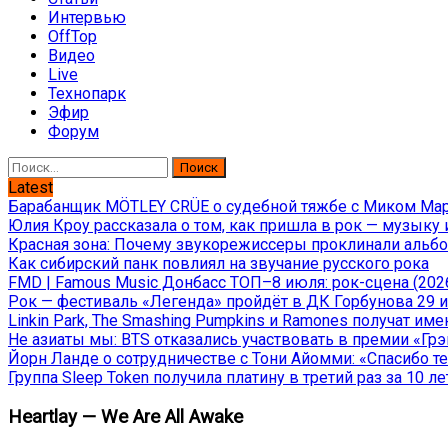
Интервью
OffTop
Видео
Live
Технопарк
Эфир
Форум
Найти:
Latest
Барабанщик MÖTLEY CRÜE о судебной тяжбе с Миком Марс
Юлия Кроу рассказала о том, как пришла в рок — музыку 
Красная зона: Почему звукорежиссеры проклинали альбом
Как сибирский панк повлиял на звучание русского рока
FMD | Famous Music Донбасс ТОП–8 июля: рок-сцена (202
Рок — фестиваль «Легенда» пройдёт в ДК Горбунова 29 и 
Linkin Park, The Smashing Pumpkins и Ramones получат и
Не азиаты мы: BTS отказались участвовать в премии «Гр
Йорн Ланде о сотрудничестве с Тони Айомми: «Спасибо теб
Группа Sleep Token получила платину в третий раз за 10 ле
Heartlay — We Are All Awake