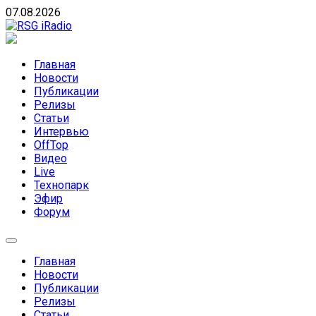
Skip
07.08.2026
to
content
RSG iRadio
RSG iRadio — Музыка различных музыкальных направлен
Главная
Новости
Публикации
Релизы
Статьи
Интервью
OffTop
Видео
Live
Технопарк
Эфир
Форум
Главная
Новости
Публикации
Релизы
Статьи