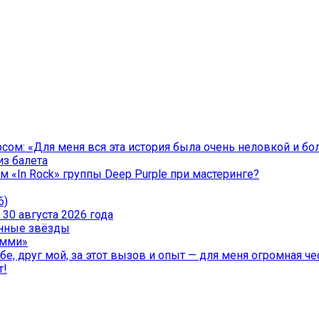
ом: «Для меня вся эта история была очень неловкой и бо
из балета
 «In Rock» группы Deep Purple при мастеринге?
6)
30 августа 2026 года
менные звёзды
эмми»
е, друг мой, за этот вызов и опыт — для меня огромная чес
т!