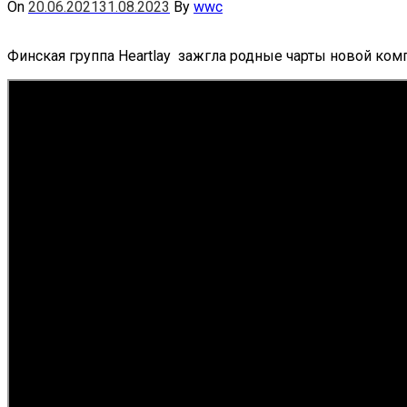
On
20.06.2021
31.08.2023
By
wwc
Финская группа Heartlay зажгла родные чарты новой комп