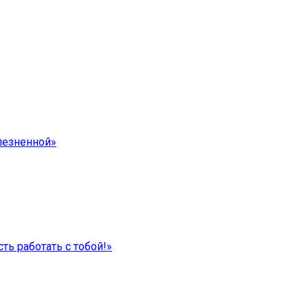
лезненной»
ть работать с тобой!»