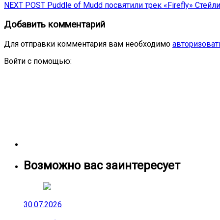
Next
post:
NEXT POST
Puddle of Mudd посвятили трек «Firefly» Стейл
по
post:
записям
Добавить комментарий
Для отправки комментария вам необходимо
авторизоват
Войти с помощью:
Возможно вас заинтересует
30.07.2026