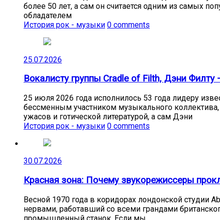
более 50 лет, а сам он считается одним из самых п
обладателем
История рок - музыки
0 comments
25.07.2026
Вокалисту группы Cradle of Filth, Дэни Филту 
25 июля 2026 года исполнилось 53 года лидеру извес
бессменным участником музыкального коллектива, о
ужасов и готической литературой, а сам Дэни
История рок - музыки
0 comments
30.07.2026
Красная зона: Почему звукорежиссеры прокли
Весной 1970 года в коридорах лондонской студии A
нервами, работавший со всеми грандами британского 
промышленный станок. Если мы