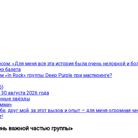
ом: «Для меня вся эта история была очень неловкой и бо
из балета
 «In Rock» группы Deep Purple при мастеринге?
6)
30 августа 2026 года
менные звёзды
эмми»
е, друг мой, за этот вызов и опыт — для меня огромная чес
т!
ень важной частью группы»