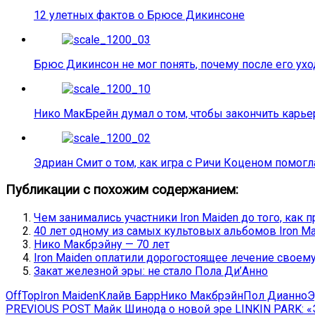
12 улетных фактов о Брюсе Дикинсоне
Брюс Дикинсон не мог понять, почему после его ух
Нико МакБрейн думал о том, чтобы закончить карье
Эдриан Смит о том, как игра с Ричи Коценом помогл
Публикации с похожим содержанием:
Чем занимались участники Iron Maiden до того, как 
40 лет одному из самых культовых альбомов Iron Mai
Нико Макбрэйну — 70 лет
Iron Maiden оплатили дорогостоящее лечение своем
Закат железной эры: не стало Пола Ди’Анно
OffTop
Iron Maiden
Клайв Барр
Нико Макбрэйн
Пол Дианно
Э
Навигация
Previous
PREVIOUS POST
Майк Шинода о новой эре LINKIN PARK: 