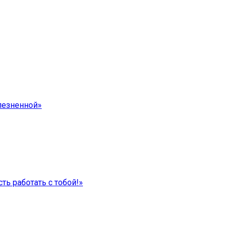
лезненной»
ть работать с тобой!»