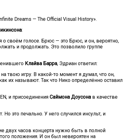
nite Dreams — The Official Visual History».
икинсона
:
 о своём голосе. Брюс — это Брюс, и он, вероятно,
олжать и продолжать. Это позволило группе
менившего
Клайва Барра
, Эдриан ответил:
на твою игру. В какой-то момент я думал, что он,
ак их называют. Так что Нико определённо оставил
DEN, и присоединения
Саймона Доусона
в качестве
Но это печально. У него случился инсульт, и
ние двух часов концерта нужно быть в полной
этого положения. И он был невероятен на