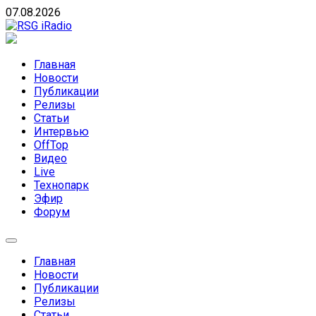
Skip
07.08.2026
to
content
RSG iRadio
RSG iRadio — Музыка различных музыкальных направлен
Главная
Новости
Публикации
Релизы
Статьи
Интервью
OffTop
Видео
Live
Технопарк
Эфир
Форум
Главная
Новости
Публикации
Релизы
Статьи