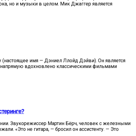
ока, но и музыки в целом. Мик Джаггер является
ту (настоящее имя — Дэниел Ллойд Дэйви). Он является
lth напрямую вдохновлено классическими фильмами
стеринге?
ании. Звукорежиссер Мартин Бёрч, человек с железными
али. «Это не гитара, — бросил он ассистенту. — Это