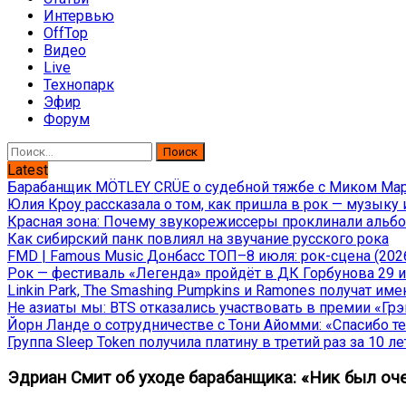
Интервью
OffTop
Видео
Live
Технопарк
Эфир
Форум
Найти:
Latest
Барабанщик MÖTLEY CRÜE о судебной тяжбе с Миком Марс
Юлия Кроу рассказала о том, как пришла в рок — музыку 
Красная зона: Почему звукорежиссеры проклинали альбом
Как сибирский панк повлиял на звучание русского рока
FMD | Famous Music Донбасс ТОП–8 июля: рок-сцена (202
Рок — фестиваль «Легенда» пройдёт в ДК Горбунова 29 и 
Linkin Park, The Smashing Pumpkins и Ramones получат и
Не азиаты мы: BTS отказались участвовать в премии «Гр
Йорн Ланде о сотрудничестве с Тони Айомми: «Спасибо теб
Группа Sleep Token получила платину в третий раз за 10 ле
Эдриан Смит об уходе барабанщика: «Ник был оч