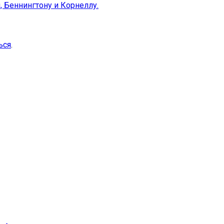
и, Беннингтону и Корнеллу.
ься
.