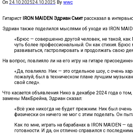
On
24.10.2025
24.10.2025
By
wwc
Гитарист
IRON MAIDEN Эдриан Смит
рассказал в интервь
Эдриан также поделился мыслями об уходе из IRON MAID
«Брюс — совершенно другой человек, не такой, как П
чуть более профессиональный. Он как стихия. Брюс 
развиваться, гастролировать и продолжать свою дея
На вопрос, повлияло ли на его игру на гитаре присоедин
«Да, повлияло. Ник — это отдельное шоу, с очень хар
пожалуй, был в техническом плане лучшим музыкант
свой след».
Что касается объявления Нико в декабре 2024 года о том
замены МакБрейна, Эдриан сказал:
«Всё уже никогда не будет прежним. Ник был очень в
физически он ничего не мог с этим поделать. Он пы
Как по мне, играть на барабанах в IRON MAIDEN — о
готовности. И да, он отлично справился с последни