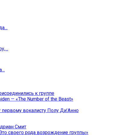
ода…
ру,…
а…
присоединились к группе
den — «The Number of the Beast»
у первому вокалисту Полу Ди’Анно
дриан Смит
«Это своего рода возрождение группы»