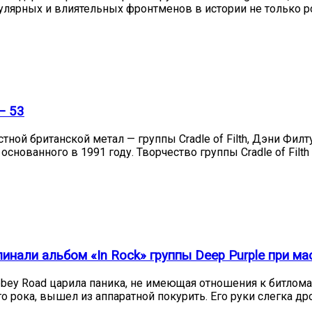
опулярных и влиятельных фронтменов в истории не только р
— 53
тной британской метал — группы Cradle of Filth, Дэни Фил
снованного в 1991 году. Творчество группы Cradle of Fi
нали альбом «In Rock» группы Deep Purple при ма
bbey Road царила паника, не имеющая отношения к битлом
рока, вышел из аппаратной покурить. Его руки слегка дрож