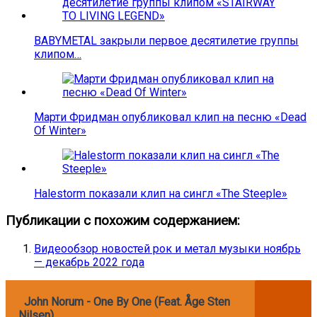
BABYMETAL закрыли первое десятилетие группы
клипом…
Марти Фридман опубликовал клип на песню «Dead
Of Winter»
Halestorm показали клип на сингл «The Steeple»
Публикации с похожим содержанием:
Видеообзор новостей рок и метал музыки ноябрь
— декабрь 2022 года
John Norum - One By One (Feat. Åge Sten
Nilsen)