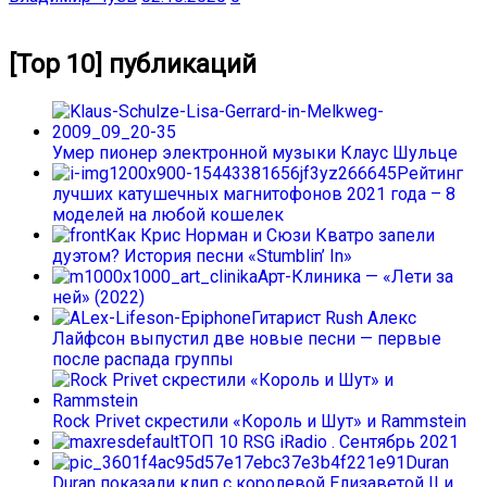
[Top 10] публикаций
Умер пионер электронной музыки Клаус Шульце
Рейтинг
лучших катушечных магнитофонов 2021 года – 8
моделей на любой кошелек
Как Крис Норман и Сюзи Кватро запели
дуэтом? История песни «Stumblin’ In»
Арт-Клиника — «Лети за
ней» (2022)
Гитарист Rush Алекс
Лайфсон выпустил две новые песни — первые
после распада группы
Rock Privet скрестили «Король и Шут» и Rammstein
ТОП 10 RSG iRadio . Сентябрь 2021
Duran
Duran показали клип с королевой Елизаветой II и