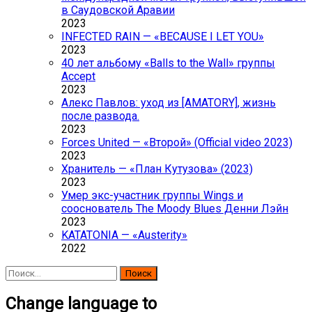
в Саудовской Аравии
2023
INFECTED RAIN — «BECAUSE I LET YOU»
2023
40 лет альбому «Balls to the Wall» группы
Accept
2023
Алекс Павлов: уход из [AMATORY], жизнь
после развода.
2023
Forces United — «Второй» (Official video 2023)
2023
Хранитель — «План Кутузова» (2023)
2023
Умер экс-участник группы Wings и
сооснователь The Moody Blues Денни Лэйн
2023
KATATONIA — «Austerity»
2022
Найти:
Change language to