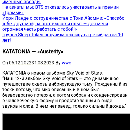
именные звёзды
Не азиаты мы: BTS отказались участвовать в премии
«Грэмми»
Йорн Ланде о сотрудничестве с Тони Айомми: «Спасибо
тебе, друг мой, за этот вызов и опыт — для меня
огромная честь работать с тобой!»
Группа Sleep Token получила платину в третий раз за 10
лет!
KATATONIA — «Austerity»
On
06.12.2022
31.08.2023
By
wwc
KATATONIA о новом альбоме Sky Void of Stars:
“Наш 12-й альбом Sky Void of Stars — это динамичное
путешествие сквозь вибрирующую тьму. Рожденный из
тоски потому, что мир описанный в нем был
безвозвратно потерян, а потом собран и сконденсирован
в человеческую форму и представленный в виде
звуков и слов. В нем нет звезд, только сильный дождь.”