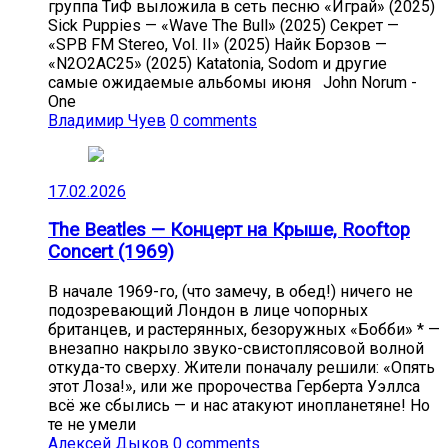
группа ТиФ выложила в сеть песню «Играй» (2025)
Sick Puppies — «Wave The Bull» (2025) Секрет —
«SPB FM Stereo, Vol. II» (2025) Найк Борзов —
«N2O2AC25» (2025) Katatonia, Sodom и другие
самые ожидаемые альбомы июня John Norum -
One
Владимир Чуев
0 comments
17.02.2026
The Beatles — Концерт на Крыше, Rooftop
Concert (1969)
В начале 1969-го, (что замечу, в обед!) ничего не
подозревающий Лондон в лице чопорных
британцев, и растерянных, безоружных «Бобби» * —
внезапно накрыло звуко-свистоплясовой волной
откуда-то сверху. Жители поначалу решили: «Опять
этот Лоза!», или же пророчества Герберта Уэллса
всё же сбылись — и нас атакуют инопланетяне! Но
те не умели
Алексей Дыков
0 comments