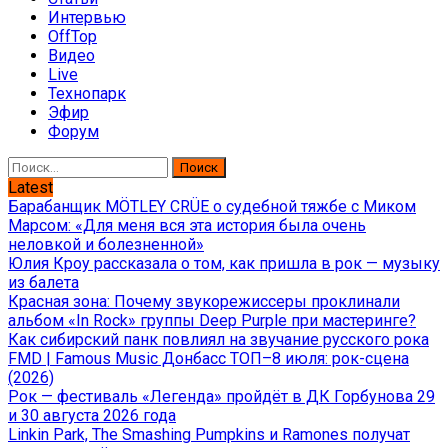
Интервью
OffTop
Видео
Live
Технопарк
Эфир
Форум
Найти:
Latest
Барабанщик MÖTLEY CRÜE о судебной тяжбе с Миком
Марсом: «Для меня вся эта история была очень
неловкой и болезненной»
Юлия Кроу рассказала о том, как пришла в рок — музыку
из балета
Красная зона: Почему звукорежиссеры проклинали
альбом «In Rock» группы Deep Purple при мастеринге?
Как сибирский панк повлиял на звучание русского рока
FMD | Famous Music Донбасс ТОП–8 июля: рок-сцена
(2026)
Рок — фестиваль «Легенда» пройдёт в ДК Горбунова 29
и 30 августа 2026 года
Linkin Park, The Smashing Pumpkins и Ramones получат