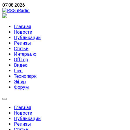
Skip
07.08.2026
to
content
RSG iRadio
RSG iRadio — Музыка различных музыкальных
направлений без возрастных ограничений
Главная
Новости
Публикации
Релизы
Статьи
Интервью
OffTop
Видео
Live
Технопарк
Эфир
Форум
Главная
Новости
Публикации
Релизы
Статьи