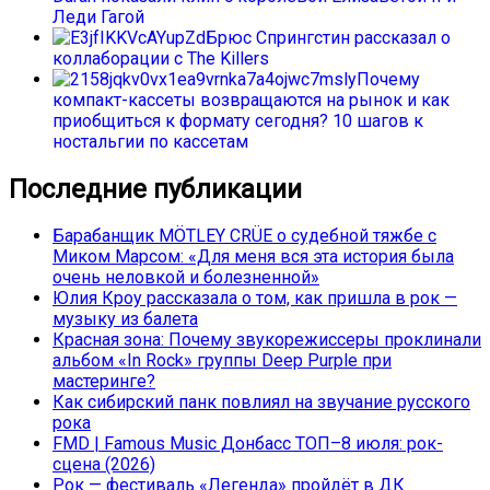
Леди Гагой
Брюс Спрингстин рассказал о
коллаборации с The Killers
Почему
компакт-кассеты возвращаются на рынок и как
приобщиться к формату сегодня? 10 шагов к
ностальгии по кассетам
Последние публикации
Барабанщик MÖTLEY CRÜE о судебной тяжбе с
Миком Марсом: «Для меня вся эта история была
очень неловкой и болезненной»
Юлия Кроу рассказала о том, как пришла в рок —
музыку из балета
Красная зона: Почему звукорежиссеры проклинали
альбом «In Rock» группы Deep Purple при
мастеринге?
Как сибирский панк повлиял на звучание русского
рока
FMD | Famous Music Донбасс ТОП–8 июля: рок-
сцена (2026)
Рок — фестиваль «Легенда» пройдёт в ДК