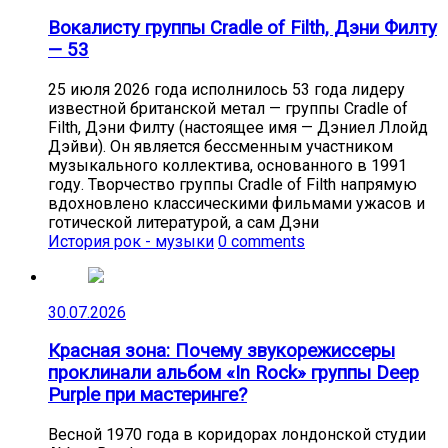
Вокалисту группы Cradle of Filth, Дэни Филту
— 53
25 июля 2026 года исполнилось 53 года лидеру
известной британской метал — группы Cradle of
Filth, Дэни Филту (настоящее имя — Дэниел Ллойд
Дэйви). Он является бессменным участником
музыкального коллектива, основанного в 1991
году. Творчество группы Cradle of Filth напрямую
вдохновлено классическими фильмами ужасов и
готической литературой, а сам Дэни
История рок - музыки
0 comments
30.07.2026
Красная зона: Почему звукорежиссеры
проклинали альбом «In Rock» группы Deep
Purple при мастеринге?
Весной 1970 года в коридорах лондонской студии