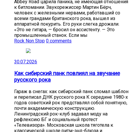
Abbey Road царила паника, не имеющая отношения
к битломании. Звукорежиссер Мартин Бёрч,
человек с железными нервами, работавший со
всеми грандами британского рока, вышел из
аппаратной покурить. Его руки слегка дрожали.
«Это не гитара, — бросил он ассистенту. — Это
промышленный станок. Если мы
Rock Non Stop
0 comments
30.07.2026
Как сибирский панк повлиял на звучание
русского рока
Гараж в снегах: как сибирский панк сломал шаблон
и переписал ДНК русского рока К середине 1980-х
годов советский рок представлял собой понятную,
почти академическую конструкцию.
Ленинградский рок-клуб задавал моду на
рефлексию БГ и социальный протест
«Телевизора». Московская школа тяготела к
классической школе ритм-энд-блюза и