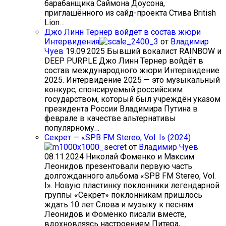
барабанщика Саймона Доусона,
приглашённого из сайд-проекта Стива British
Lion…
Джо Линн Тёрнер войдёт в состав жюри
Интервидения
от
Владимир
Чуев
19.09.2025
Бывший вокалист RAINBOW и
DEEP PURPLE Джо Линн Тернер войдёт в
состав международного жюри Интервидение
2025. Интервидение 2025 — это музыкальный
конкурс, спонсируемый российским
государством, который был учреждён указом
президента России Владимира Путина в
феврале в качестве альтернативы
популярному…
Секрет — «SPB FM Stereo, Vol. I» (2024)
от
Владимир Чуев
08.11.2024
Николай Фоменко и Максим
Леонидов презентовали первую часть
долгожданного альбома «SPB FM Stereo, Vol.
I». Новую пластинку поклонники легендарной
группы «Секрет» поклонникам пришлось
ждать 10 лет Слова и музыку к песням
Леонидов и Фоменко писали вместе,
вдохновляясь настроением Питера,…