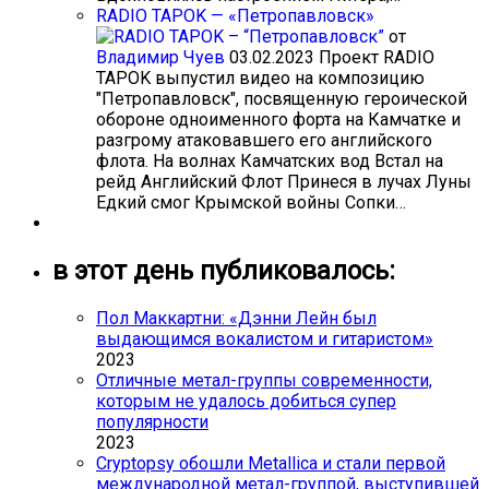
RADIO TAPOK — «Петропавловск»
от
Владимир Чуев
03.02.2023
Проект RADIO
TAPOK выпустил видео на композицию
"Петропавловск", посвященную героической
обороне одноименного форта на Камчатке и
разгрому атаковавшего его английского
флота. На волнах Камчатских вод Встал на
рейд Английский Флот Принеся в лучах Луны
Едкий смог Крымской войны Сопки…
в этот день публиковалось:
Пол Маккартни: «Дэнни Лейн был
выдающимся вокалистом и гитаристом»
2023
Отличные метал-группы современности,
которым не удалось добиться супер
популярности
2023
Cryptopsy обошли Metallica и стали первой
международной метал-группой, выступившей