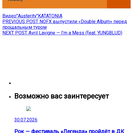
Видео
"Austerity"
KATATONIA
Навигация
Previous
PREVIOUS POST
NOFX выпустили «Double Album» перед
post:
прощальным туром
по
Next
NEXT POST
Avril Lavigne — I’m a Mess (feat. YUNGBLUD)
записям
post:
Возможно вас заинтересует
30.07.2026
Рок — фестиваль «Легенда» пройдёт в ДК