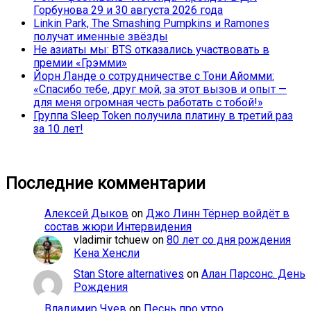
Горбунова 29 и 30 августа 2026 года
Linkin Park, The Smashing Pumpkins и Ramones
получат именные звёзды
Не азиаты мы: BTS отказались участвовать в
премии «Грэмми»
Йорн Ланде о сотрудничестве с Тони Айомми:
«Спасибо тебе, друг мой, за этот вызов и опыт —
для меня огромная честь работать с тобой!»
Группа Sleep Token получила платину в третий раз
за 10 лет!
Последние комментарии
Алексей Дыков
on
Джо Линн Тёрнер войдёт в
состав жюри Интервидения
vladimir tchuew
on
80 лет со дня рождения
Кена Хенсли
Stan Store alternatives
on
Алан Парсонс. День
Рождения
Владимир Чуев
on
Песнь про утро