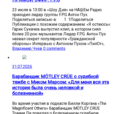
23 июля в 13:00 в «Шоу Дня» на НАШЕм Радио
приходил лидер группы F.P.G Антон Пух.
Поделиться записью в: 1 1Поделиться
Публикации с похожим содержанием: «Я остаюсь»:
Гарик Сукачев выпустил клип, в котором снял
более 20 рок-музыкантов Лидер F.P.G. Антон Пух
назвал секрет популярности «Гражданской
обороны» Интервью с Антоном Пухом «ПилОт»,
Владимир Чуев
0 comments
31.07.2026
Барабанщик MÖTLEY CRÜE о судебной
тяжбе с Миком Марсом: «Для меня вся эта
история была очень неловкой и
болезненной»
Во время участия в подкасте Билли Коргана «The
Magnificent Others» барабанщик MÖTLEY CRÜE
Томми Ли поведал о болезненном судебном