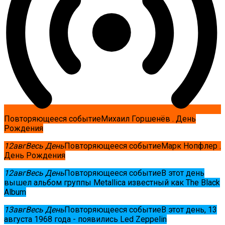
Повторяющееся событие
Михаил Горшенёв . День
Рождения
12
авг
Весь День
Повторяющееся событие
Марк Нопфлер .
День Рождения
12
авг
Весь День
Повторяющееся событие
В этот день
вышел альбом группы Metallica известный как The Black
Album
13
авг
Весь День
Повторяющееся событие
В этот день, 13
августа 1968 года - появились Led Zeppelin