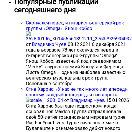
Популярные публикации
сегодняшнего дня
Cкончался певец и гитарист венгерской рок-
группы «Omega», Янош Кобор
от
Владимир Чуев
08.12.2021
6 декабря 2021
года в возрасте 78 лет скончался певец и
гитарист венгерской рок-группы "Omega"
Янош Кобор, известный под псевдонимом
"Mecky", лауреат премий Коссута и Ференца
Листа. Omega — одна из наиболее известных
венгерских музыкальных рок-групп.
Основана в сентябре…
Стив Харрис: «У нас не так много лет впереди,
поэтому каждый концерт для нас дорог»
от
Владимир Чуев
15.01.2026
Стив Харрис был ещё подростком, когда
основал Iron Maiden. Группа отпраздновала
своё 50-летие грандиозным мировым турне
Run For Your Lives. Турне началось в мае в
Будапеште и ознаменовало дебют нового