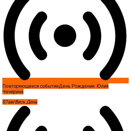
Повторяющееся событие
День Рождения. Юлия
Чечерина
07
авг
Весь День