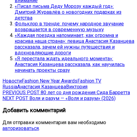
внимание
«Писал письма Деду Морозу каждый год»:
Дмитрий Журавлёв о новогодних подарках из
детства
Фольклор в тренде: почему народное звучание
возвращается в современную музыку
«Каждая поездка напоминает, как огромна и
красива наша страна»: певица Анастасия Казанцева
рассказала, зачем ей нужны путешествия и
вдохновляющие дороги
«Я перестала ждать идеального момента»:
Анастасия Казанцева рассказала, как научилась
начинать проекты сразу
Новости
Fashion New Year Awards
Fashion TV
Russia
Анастасия Казанцева
Виктория
Навигация
Previous
PREVIOUS POST
80 лет со дня рождения Сида Барретта
Next
post:
NEXT POST
Воля и разум — «Воля и разум» (2026)
по
post:
записям
Добавить комментарий
Для отправки комментария вам необходимо
авторизоваться
.