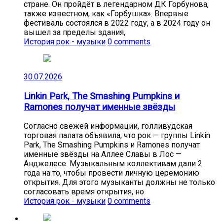
стране. Он пройдёт в легендарном ДК Горбунова,
также известном, как «Горбушка». Впервые
фестиваль состоялся в 2022 году, а в 2024 году он
вышел за пределы здания,
История рок - музыки
0 comments
30.07.2026
Linkin Park, The Smashing Pumpkins и
Ramones получат именные звёзды
Согласно свежей информации, голливудская
торговая палата объявила, что рок — группы Linkin
Park, The Smashing Pumpkins и Ramones получат
именные звёзды на Аллее Славы в Лос —
Анджелесе. Музыкальным коллективам дали 2
года на то, чтобы провести личную церемонию
открытия. Для этого музыканты должны не только
согласовать время открытия, но
История рок - музыки
0 comments