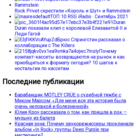
Rock Privet скрестили «Король и Шут» и Rammstein
ТОП 10 RSG iRadio . Сентябрь 2021
Duran
Duran показали клип с королевой Елизаветой II и
Леди Гагой
Брюс Спрингстин рассказал о
коллаборации с The Killers
Почему
компакт-кассеты возвращаются на рынок и как
приобщиться к формату сегодня? 10 шагов к
ностальгии по кассетам
Последние публикации
Барабанщик MÖTLEY CRÜE о судебной тяжбе с
Миком Марсом: «Для меня вся эта история была
очень неловкой и болезненной»
Юлия Кроу рассказала о том, как пришла в рок —
музыку из балета
Красная зона: Почему звукорежиссеры проклинали
альбом «In Rock» группы Deep Purple при
мастеринге?