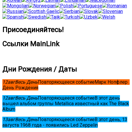
Присоединяйтесь!
Ссылки MainLink
Дни Рождения / Даты
12
авг
Весь День
Повторяющееся событие
Марк Нопфлер .
День Рождения
12
авг
Весь День
Повторяющееся событие
В этот день
вышел альбом группы Metallica известный как The Black
Album
13
авг
Весь День
Повторяющееся событие
В этот день, 13
августа 1968 года - появились Led Zeppelin