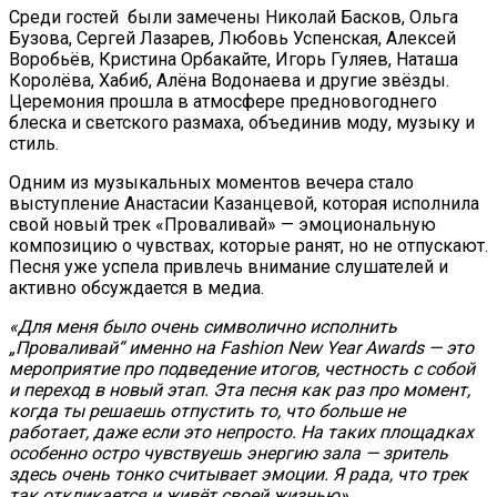
Среди гостей были замечены Николай Басков, Ольга
Бузова, Сергей Лазарев, Любовь Успенская, Алексей
Воробьёв, Кристина Орбакайте, Игорь Гуляев, Наташа
Королёва, Хабиб, Алёна Водонаева и другие звёзды.
Церемония прошла в атмосфере предновогоднего
блеска и светского размаха, объединив моду, музыку и
стиль.
Одним из музыкальных моментов вечера стало
выступление Анастасии Казанцевой, которая исполнила
свой новый трек «Проваливай» — эмоциональную
композицию о чувствах, которые ранят, но не отпускают.
Песня уже успела привлечь внимание слушателей и
активно обсуждается в медиа.
«Для меня было очень символично исполнить
„Проваливай“ именно на Fashion New Year Awards — это
мероприятие про подведение итогов, честность с собой
и переход в новый этап. Эта песня как раз про момент,
когда ты решаешь отпустить то, что больше не
работает, даже если это непросто. На таких площадках
особенно остро чувствуешь энергию зала — зритель
здесь очень тонко считывает эмоции. Я рада, что трек
так откликается и живёт своей жизнью».