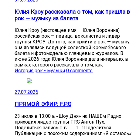
Юлия Кроу рассказала о том, как пришла в
рок — музыку из балета
Юлия Кроу (настоящее имя — Юлия Воронина) —
российская рок — певица, вокалистка и лидер
группы КРОУ. До того, как прийти в рок — музыку,
она являлась ведущей солисткой Кремлёвского
балета и фотомоделью глянцевых журналов. В
июне 2026 года Юлия Воронина дала интервью, в
рамках которого рассказала о том, как
История рок - музыки
0 comments
27.07.2026
ПРЯМОЙ ЭФИР: F.P.G
23 июля в 13:00 в «Шоу Дня» на НАШЕм Радио
приходил лидер группы F.P.G Антон Пух.
Поделиться записью в: 1 1Поделиться
Публикации с похожим содержанием: «Я остаюсь»: