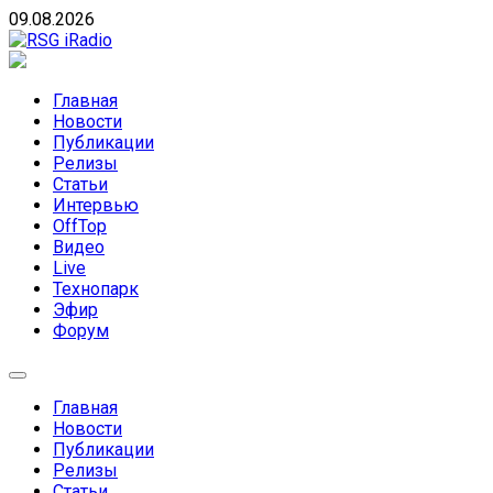
Skip
09.08.2026
to
content
RSG iRadio
RSG iRadio — Музыка различных музыкальных
направлений без возрастных ограничений
Главная
Новости
Публикации
Релизы
Статьи
Интервью
OffTop
Видео
Live
Технопарк
Эфир
Форум
Главная
Новости
Публикации
Релизы
Статьи