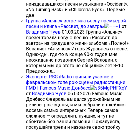
неиздававшихся песни музыканта «Occident»,
«No Turning Back» и «Children’s Eyes». Первые
две…
Группа «Альянс» встретила весну премьерой
песни и клипа «Рассвет, до завтра»
от
Владимир Чуев
01.03.2023
Группа «Альянс»
презентовала новую песню «Рассвет, до
завтра» из грядущего мини-альбома «Полно!».
Вокалист «Альянса» Игорь Журавлев о песне:
Однажды, где-то в конце 90-х годов мне
неожиданно позвонил Сергей Володин, с
которым мы до этого не общались лет 8-10.
Предложил…
Эксперты RSG iRadio приняли участие в
февральском топе рок-сцены радиостанции
FMD | Famous Music Донбасс
от
Владимир Чуев
06.03.2026
Famous Music
Донбасс Февраль выдался урожайным на
релизы рок-сцены, и мы собрали в плейлист
восемь самых интересных. Теперь самое
сложное — определить лучших, и тут не
обойтись без вашей помощи. Пожалуйста,
послушайте треки и назовите свою тройку