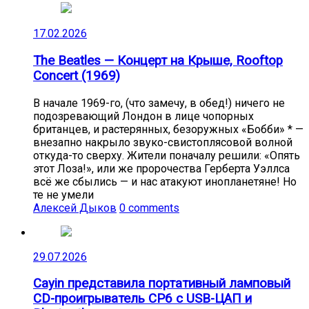
17.02.2026
The Beatles — Концерт на Крыше, Rooftop
Concert (1969)
В начале 1969-го, (что замечу, в обед!) ничего не
подозревающий Лондон в лице чопорных
британцев, и растерянных, безоружных «Бобби» * —
внезапно накрыло звуко-свистоплясовой волной
откуда-то сверху. Жители поначалу решили: «Опять
этот Лоза!», или же пророчества Герберта Уэллса
всё же сбылись — и нас атакуют инопланетяне! Но
те не умели
Алексей Дыков
0 comments
29.07.2026
Cayin представила портативный ламповый
CD-проигрыватель CP6 с USB-ЦАП и