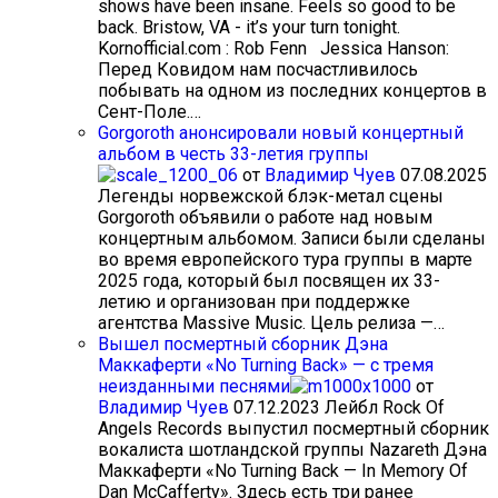
shows have been insane. Feels so good to be
back. Bristow, VA - it’s your turn tonight.
Kornofficial.com : Rob Fenn Jessica Hanson:
Перед Ковидом нам посчастливилось
побывать на одном из последних концертов в
Сент-Поле.…
Gorgoroth анонсировали новый концертный
альбом в честь 33-летия группы
от
Владимир Чуев
07.08.2025
Легенды норвежской блэк-метал сцены
Gorgoroth объявили о работе над новым
концертным альбомом. Записи были сделаны
во время европейского тура группы в марте
2025 года, который был посвящен их 33-
летию и организован при поддержке
агентства Massive Music. Цель релиза —…
Вышел посмертный сборник Дэна
Маккаферти «No Turning Back» — с тремя
неизданными песнями
от
Владимир Чуев
07.12.2023
Лейбл Rock Of
Angels Records выпустил посмертный сборник
вокалиста шотландской группы Nazareth Дэна
Маккаферти «No Turning Back — In Memory Of
Dan McCafferty». Здесь есть три ранее