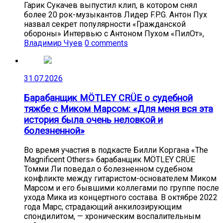
Гарик Сукачев выпустил клип, в котором снял
более 20 рок-музыкантов Лидер F.P.G. Антон Пух
назвал секрет популярности «Гражданской
обороны» Интервью с Антоном Пухом «ПилОт»,
Владимир Чуев
0 comments
31.07.2026
Барабанщик MÖTLEY CRÜE о судебной
тяжбе с Миком Марсом: «Для меня вся эта
история была очень неловкой и
болезненной»
Во время участия в подкасте Билли Коргана «The
Magnificent Others» барабанщик MÖTLEY CRÜE
Томми Ли поведал о болезненном судебном
конфликте между гитаристом-основателем Миком
Марсом и его бывшими коллегами по группе после
ухода Мика из концертного состава. В октябре 2022
года Марс, страдающий анкилозирующим
спондилитом, — хроническим воспалительным