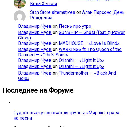
Кена Хенсли
Stan Store alternatives
on
Алан Парсонс. День
Рождения
Владимир Чуев
on
Песнь про утро
Владимир Чуев
on
GUNSHIP — Ghost (feat. @Power
Glove)
Владимир Чуев
on
MÄDHOUSE — «Love Is Blind»
Владимир Чуев
on
WARKINGS ft. The Queen of the
Damned — «Odin’s Sons»
Владимир Чуев
on
Orianthi — «Light It Up»
Владимир Чуев
on
Orianthi — «Light It Up»
Владимир Чуев
on
Thundermother — «Black And
Gold»
Последнее на Форуме
Суд отозвал у основателя группы «Мираж» права
на песни