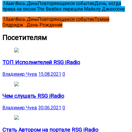
14
авг
Весь День
Повторяющееся событие
День, когда
права на песни The Beatles перешли Майклу Джексону
15
авг
Весь День
Повторяющееся событие
Томми
Олдридж . День Рождения
Посетителям
ТОП Исполнителей RSG iRadio
Владимир Чуев
15.08.2021
0
Чем слушать RSG iRadio
Владимир Чуев
30.06.2021
0
Стать Автором на портале RSG iRadio