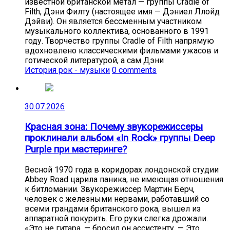
известной британской метал — группы Cradle of
Filth, Дэни Филту (настоящее имя — Дэниел Ллойд
Дэйви). Он является бессменным участником
музыкального коллектива, основанного в 1991
году. Творчество группы Cradle of Filth напрямую
вдохновлено классическими фильмами ужасов и
готической литературой, а сам Дэни
История рок - музыки
0 comments
30.07.2026
Красная зона: Почему звукорежиссеры
проклинали альбом «In Rock» группы Deep
Purple при мастеринге?
Весной 1970 года в коридорах лондонской студии
Abbey Road царила паника, не имеющая отношения
к битломании. Звукорежиссер Мартин Бёрч,
человек с железными нервами, работавший со
всеми грандами британского рока, вышел из
аппаратной покурить. Его руки слегка дрожали.
«Это не гитара, — бросил он ассистенту. — Это