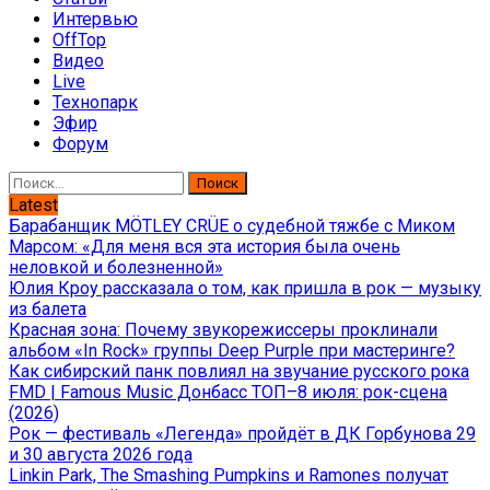
Интервью
OffTop
Видео
Live
Технопарк
Эфир
Форум
Найти:
Latest
Барабанщик MÖTLEY CRÜE о судебной тяжбе с Миком
Марсом: «Для меня вся эта история была очень
неловкой и болезненной»
Юлия Кроу рассказала о том, как пришла в рок — музыку
из балета
Красная зона: Почему звукорежиссеры проклинали
альбом «In Rock» группы Deep Purple при мастеринге?
Как сибирский панк повлиял на звучание русского рока
FMD | Famous Music Донбасс ТОП–8 июля: рок-сцена
(2026)
Рок — фестиваль «Легенда» пройдёт в ДК Горбунова 29
и 30 августа 2026 года
Linkin Park, The Smashing Pumpkins и Ramones получат