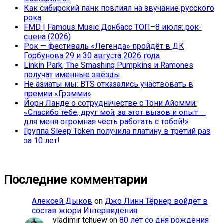
Как сибирский панк повлиял на звучание русского
рока
FMD | Famous Music Донбасс ТОП–8 июля: рок-
сцена (2026)
Рок — фестиваль «Легенда» пройдёт в ДК
Горбунова 29 и 30 августа 2026 года
Linkin Park, The Smashing Pumpkins и Ramones
получат именные звёзды
Не азиаты мы: BTS отказались участвовать в
премии «Грэмми»
Йорн Ланде о сотрудничестве с Тони Айомми:
«Спасибо тебе, друг мой, за этот вызов и опыт —
для меня огромная честь работать с тобой!»
Группа Sleep Token получила платину в третий раз
за 10 лет!
Последние комментарии
Алексей Дыков
on
Джо Линн Тёрнер войдёт в
состав жюри Интервидения
vladimir tchuew
on
80 лет со дня рождения