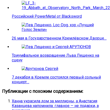
Российский PowerMetal от Blacksword
26 мая в Государственном Кремлёвском Дворце…
Триумфальное возвращение Льва Лещенко на
сцену
7 декабря в Кремле состоялся первый сольный
концерт…
Публикации с похожим содержанием:
Ханна украсила дом за миллионы, а Анастасия
Казанцева напомнила: главное — не подарки, а