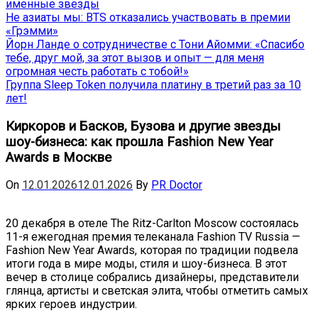
именные звёзды
Не азиаты мы: BTS отказались участвовать в премии
«Грэмми»
Йорн Ланде о сотрудничестве с Тони Айомми: «Спасибо
тебе, друг мой, за этот вызов и опыт — для меня
огромная честь работать с тобой!»
Группа Sleep Token получила платину в третий раз за 10
лет!
Киркоров и Басков, Бузова и другие звезды
шоу-бизнеса: как прошла Fashion New Year
Awards в Москве
On
12.01.2026
12.01.2026
By
PR Doctor
20 декабря в отеле The Ritz-Carlton Moscow состоялась
11-я ежегодная премия телеканала Fashion TV Russia —
Fashion New Year Awards, которая по традиции подвела
итоги года в мире моды, стиля и шоу-бизнеса. В этот
вечер в столице собрались дизайнеры, представители
глянца, артисты и светская элита, чтобы отметить самых
ярких героев индустрии.