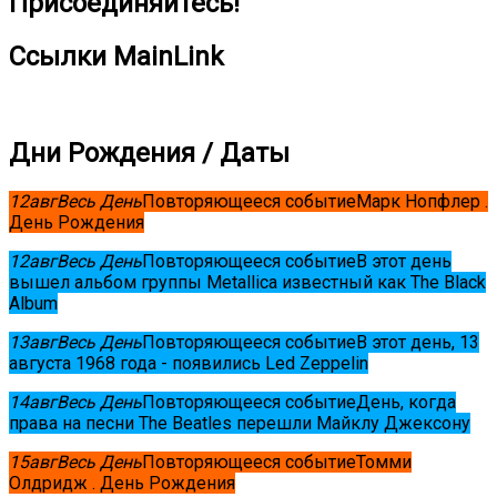
Присоединяйтесь!
Ссылки MainLink
Дни Рождения / Даты
12
авг
Весь День
Повторяющееся событие
Марк Нопфлер .
День Рождения
12
авг
Весь День
Повторяющееся событие
В этот день
вышел альбом группы Metallica известный как The Black
Album
13
авг
Весь День
Повторяющееся событие
В этот день, 13
августа 1968 года - появились Led Zeppelin
14
авг
Весь День
Повторяющееся событие
День, когда
права на песни The Beatles перешли Майклу Джексону
15
авг
Весь День
Повторяющееся событие
Томми
Олдридж . День Рождения