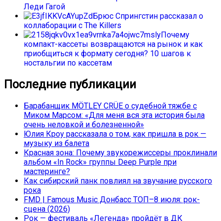
Леди Гагой
Брюс Спрингстин рассказал о
коллаборации с The Killers
Почему
компакт-кассеты возвращаются на рынок и как
приобщиться к формату сегодня? 10 шагов к
ностальгии по кассетам
Последние публикации
Барабанщик MÖTLEY CRÜE о судебной тяжбе с
Миком Марсом: «Для меня вся эта история была
очень неловкой и болезненной»
Юлия Кроу рассказала о том, как пришла в рок —
музыку из балета
Красная зона: Почему звукорежиссеры проклинали
альбом «In Rock» группы Deep Purple при
мастеринге?
Как сибирский панк повлиял на звучание русского
рока
FMD | Famous Music Донбасс ТОП–8 июля: рок-
сцена (2026)
Рок — фестиваль «Легенда» пройдёт в ДК