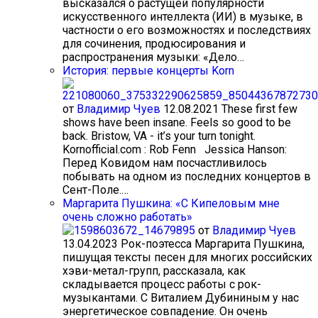
высказался о растущей популярности
искусственного интеллекта (ИИ) в музыке, в
частности о его возможностях и последствиях
для сочинения, продюсирования и
распространения музыки: «Дело…
История: первые концерты Korn
от
Владимир Чуев
12.08.2021
These first few
shows have been insane. Feels so good to be
back. Bristow, VA - it’s your turn tonight.
Kornofficial.com : Rob Fenn Jessica Hanson:
Перед Ковидом нам посчастливилось
побывать на одном из последних концертов в
Сент-Поле.…
Маргарита Пушкина: «С Кипеловым мне
очень сложно работать»
от
Владимир Чуев
13.04.2023
Рок-поэтесса Маргарита Пушкина,
пишущая тексты песен для многих российских
хэви-метал-групп, рассказала, как
складывается процесс работы с рок-
музыкантами. С Виталием Дубининым у нас
энергетическое совпадение. Он очень