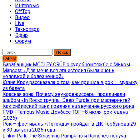
Интервью
OffTop
Видео
Live
Технопарк
Эфир
Форум
Найти:
Latest
Барабанщик MÖTLEY CRÜE о судебной тяжбе с Миком
Марсом: «Для меня вся эта история была очень
неловкой и болезненной»
Юлия Кроу рассказала о том, как пришла в рок — музыку
из балета
Красная зона: Почему звукорежиссеры проклинали
альбом «In Rock» группы Deep Purple при мастеринге?
Как сибирский панк повлиял на звучание русского рока
FMD | Famous Music Донбасс ТОП–8 июля: рок-сцена
(2026)
Рок — фестиваль «Легенда» пройдёт в ДК Горбунова 29
и 30 августа 2026 года
Linkin Park, The Smashing Pumpkins и Ramones получат