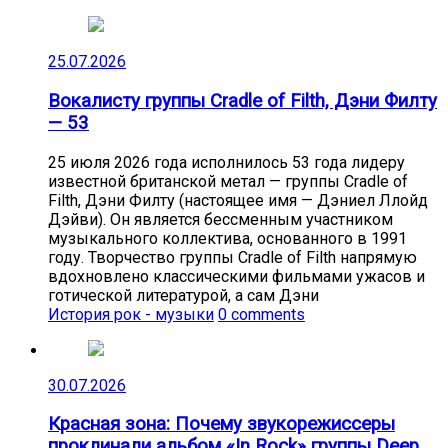
25.07.2026
Вокалисту группы Cradle of Filth, Дэни Филту
— 53
25 июля 2026 года исполнилось 53 года лидеру
известной британской метал — группы Cradle of
Filth, Дэни Филту (настоящее имя — Дэниел Ллойд
Дэйви). Он является бессменным участником
музыкального коллектива, основанного в 1991
году. Творчество группы Cradle of Filth напрямую
вдохновлено классическими фильмами ужасов и
готической литературой, а сам Дэни
История рок - музыки
0 comments
30.07.2026
Красная зона: Почему звукорежиссеры
проклинали альбом «In Rock» группы Deep