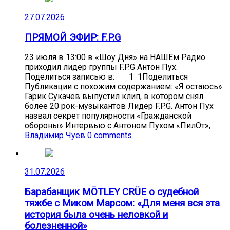
27.07.2026
ПРЯМОЙ ЭФИР: F.P.G
23 июля в 13:00 в «Шоу Дня» на НАШЕм Радио
приходил лидер группы F.P.G Антон Пух.
Поделиться записью в: 1 1Поделиться
Публикации с похожим содержанием: «Я остаюсь»:
Гарик Сукачев выпустил клип, в котором снял
более 20 рок-музыкантов Лидер F.P.G. Антон Пух
назвал секрет популярности «Гражданской
обороны» Интервью с Антоном Пухом «ПилОт»,
Владимир Чуев
0 comments
31.07.2026
Барабанщик MÖTLEY CRÜE о судебной
тяжбе с Миком Марсом: «Для меня вся эта
история была очень неловкой и
болезненной»