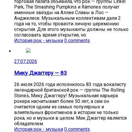
торговая палата объявила, что рок — группы Linkin
Park, The Smashing Pumpkins и Ramones получат
именные звёзды на Аллее Славы в Лос —
Анджелесе. Музыкальным коллективам дали 2
года на то, чтобы провести личную церемонию
открытия. Для этого музыканты должны не только
согласовать время открытия, но
История рок - музыки
0 comments
27.07.2026
Мику Джаггеру — 83
26 июля 2026 года исполнилось 83 года вокалисту
легендарной британской рок — группы The Rolling
Stones, Мику Джаггеру! Музыкальная карьера
рокера насчитывает более 50 лет, а сам он
считается одним из самых популярных и
влиятельных фронтменов в истории не только
рока, но и музыки в целом. Мик Джаггер является
обладателем
История рок - музыки
0 comments