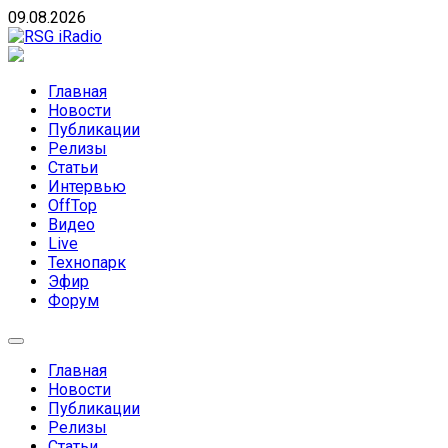
Skip
09.08.2026
to
content
RSG iRadio
RSG iRadio — Музыка различных музыкальных
направлений без возрастных ограничений
Главная
Новости
Публикации
Релизы
Статьи
Интервью
OffTop
Видео
Live
Технопарк
Эфир
Форум
Главная
Новости
Публикации
Релизы
Статьи