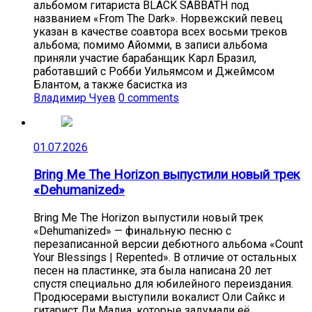
альбомом гитариста BLACK SABBATH под
названием «From The Dark». Норвежский певец
указан в качестве соавтора всех восьми треков
альбома; помимо Айомми, в записи альбома
приняли участие барабанщик Карл Бразил,
работавший с Робби Уильямсом и Джеймсом
Блантом, а также басистка из
Владимир Чуев
0 comments
01.07.2026
Bring Me The Horizon выпустили новый трек
«Dehumanized»
Bring Me The Horizon выпустили новый трек
«Dehumanized» — финальную песню с
перезаписанной версии дебютного альбома «Count
Your Blessings | Repented». В отличие от остальных
песен на пластинке, эта была написана 20 лет
спустя специально для юбилейного переиздания.
Продюсерами выступили вокалист Оли Сайкс и
гитарист Ли Малиа, которые задумали её