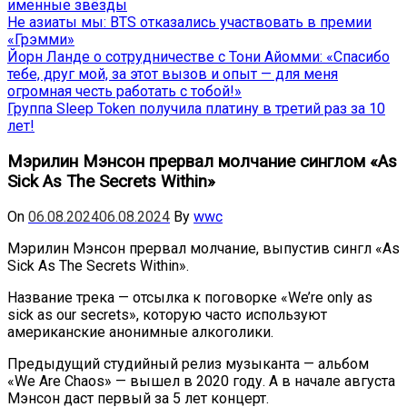
именные звёзды
Не азиаты мы: BTS отказались участвовать в премии
«Грэмми»
Йорн Ланде о сотрудничестве с Тони Айомми: «Спасибо
тебе, друг мой, за этот вызов и опыт — для меня
огромная честь работать с тобой!»
Группа Sleep Token получила платину в третий раз за 10
лет!
Мэрилин Мэнсон прервал молчание синглом «As
Sick As The Secrets Within»
On
06.08.2024
06.08.2024
By
wwc
Мэрилин Мэнсон прервал молчание, выпустив сингл «As
Sick As The Secrets Within».
Название трека — отсылка к поговорке «We’re only as
sick as our secrets», которую часто используют
американские анонимные алкоголики.
Предыдущий студийный релиз музыканта — альбом
«We Are Chaos» — вышел в 2020 году. А в начале августа
Мэнсон даст первый за 5 лет концерт.