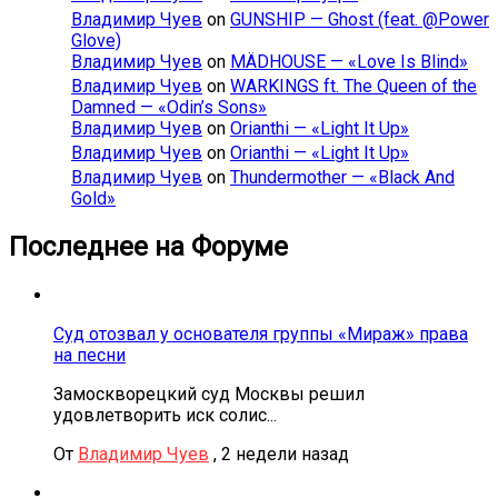
Владимир Чуев
on
GUNSHIP — Ghost (feat. @Power
Glove)
Владимир Чуев
on
MÄDHOUSE — «Love Is Blind»
Владимир Чуев
on
WARKINGS ft. The Queen of the
Damned — «Odin’s Sons»
Владимир Чуев
on
Orianthi — «Light It Up»
Владимир Чуев
on
Orianthi — «Light It Up»
Владимир Чуев
on
Thundermother — «Black And
Gold»
Последнее на Форуме
Суд отозвал у основателя группы «Мираж» права
на песни
Замоскворецкий суд Москвы решил
удовлетворить иск солис...
От
Владимир Чуев
,
2 недели назад