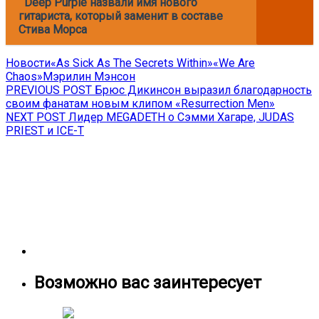
Deep Purple назвали имя нового
гитариста, который заменит в составе
Стива Морса
Новости
«As Sick As The Secrets Within»
«We Are
Chaos»
Мэрилин Мэнсон
Навигация
Previous
PREVIOUS POST
Брюс Дикинсон выразил благодарность
post:
своим фанатам новым клипом «Resurrection Men»
по
Next
NEXT POST
Лидер MEGADETH о Сэмми Хагаре, JUDAS
записям
post:
PRIEST и ICE-T
Возможно вас заинтересует