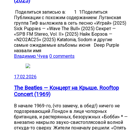
(2025)
Поделиться записью в: 1 1Поделиться
Публикации с похожим содержанием: Луганская
группа ТиФ выложила в сеть песню «Играй» (2025)
Sick Puppies — «Wave The Bull» (2025) Секрет —
«SPB FM Stereo, Vol. II» (2025) Найк Борзов —
«N2O2AC25» (2025) Katatonia, Sodom и другие
самые ожидаемые альбомы июня Deep Purple
назвали имя
Владимир Чуев
0 comments
17.02.2026
The Beatles — Концерт на Крыше, Rooftop
Concert (1969)
В начале 1969-го, (что замечу, в обед!) ничего не
подозревающий Лондон в лице чопорных
британцев, и растерянных, безоружных «Бобби» * —
внезапно накрыло звуко-свистоплясовой волной
откуда-то сверху. Жители поначалу решили: «Опять