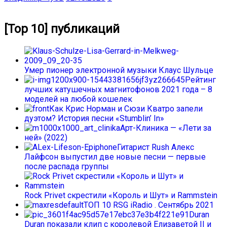
[Top 10] публикаций
Умер пионер электронной музыки Клаус Шульце
Рейтинг
лучших катушечных магнитофонов 2021 года – 8
моделей на любой кошелек
Как Крис Норман и Сюзи Кватро запели
дуэтом? История песни «Stumblin’ In»
Арт-Клиника — «Лети за
ней» (2022)
Гитарист Rush Алекс
Лайфсон выпустил две новые песни — первые
после распада группы
Rock Privet скрестили «Король и Шут» и Rammstein
ТОП 10 RSG iRadio . Сентябрь 2021
Duran
Duran показали клип с королевой Елизаветой II и