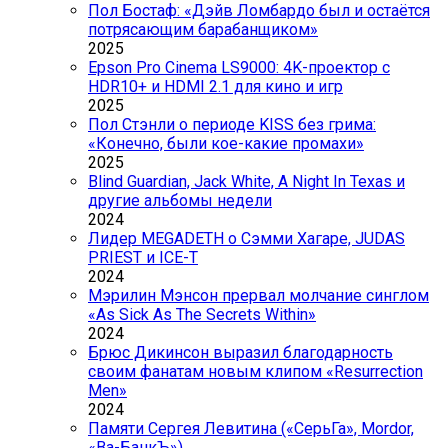
Пол Бостаф: «Дэйв Ломбардо был и остаётся
потрясающим барабанщиком»
2025
Epson Pro Cinema LS9000: 4K-проектор с
HDR10+ и HDMI 2.1 для кино и игр
2025
Пол Стэнли о периоде KISS без грима:
«Конечно, были кое-какие промахи»
2025
Blind Guardian, Jack White, A Night In Texas и
другие альбомы недели
2024
Лидер MEGADETH о Сэмми Хагаре, JUDAS
PRIEST и ICE-T
2024
Мэрилин Мэнсон прервал молчание синглом
«As Sick As The Secrets Within»
2024
Брюс Дикинсон выразил благодарность
своим фанатам новым клипом «Resurrection
Men»
2024
Памяти Сергея Левитина («СерьГа», Mordor,
«Ва-БанкЪ»)