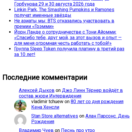
Горбунова 29 и 30 августа 2026 года
Linkin Park, The Smashing Pumpkins и Ramones
получат именные звёзды
Не азиаты мы: BTS отказались участвовать в
премии «Грэмми»
Йорн Ланде о сотрудничестве с Тони Айомми:
«Спасибо тебе, друг мой, за этот вызов и опыт —
для меня огромная честь работать с тобой!»
Группа Sleep Token получила платину в третий раз
за 10 лет!
Последние комментарии
Алексей Дыков
on
Джо Линн Тёрнер войдёт в
состав жюри Интервидения
vladimir tchuew
on
80 лет со дня рождения
Кена Хенсли
Stan Store alternatives
on
Алан Парсонс. День
Рождения
Владимир Чуев
on
Песнь про утро