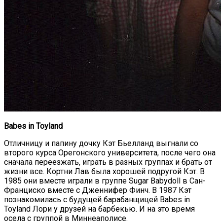
Babes in Toyland
Отличницу и папину дочку Кэт Бьелланд выгнали со
второго курса Орегонского университета, после чего она
сначала переезжать, играть в разных группах и брать от
жизни все. Кортни Лав была хорошей подругой Кэт. В
1985 они вместе играли в группе Sugar Babydoll в Сан-
Франциско вместе с Дженнифер Финч. В 1987 Кэт
познакомилась с будущей барабанщицей Babes in
Toyland Лори у друзей на барбекью. И на это время
осела с группой в Миннеаполисе.