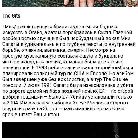
The Gits
Панк/гранж группу собрали студенты свободных
искусств в Огайо, а затем перебрались в Сиэтл. Главной
особенностью звучания был необузданный вокал Мии
Сапаты и удивительные по глубине тексты: о внутренней
борьбе, отчаянии, выпивке, смерти. Несмотря на
простую музыкальную составляющую и буквально
четыре аккорда в песнях, команда была достаточно
популярной. В 1993 ребята записывали второй альбом и
планировали солидный тур по США и Европе. Но альбом
был завершен уже без вокалистки, а в тур The Gits не
поехали. 7 июля 1993 Сапата была изнасилована и убита
по дороге домой из бара поздней ночью. Ей — по старой
доброй традиции — было 27. Убийцу установили только
в 2004. Им оказался рыболов Хесус Меския, которого
осудили сразу на 36 лет — максимально возможный
срок в штате Вашингтон.