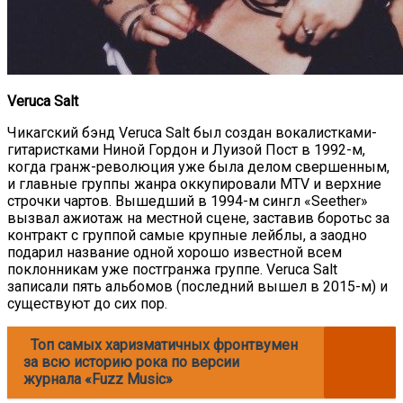
Veruca Salt
Чикагский бэнд Veruca Salt был создан вокалистками-
гитаристками Ниной Гордон и Луизой Пост в 1992-м,
когда гранж-революция уже была делом свершенным,
и главные группы жанра оккупировали MTV и верхние
строчки чартов. Вышедший в 1994-м сингл «Seether»
вызвал ажиотаж на местной сцене, заставив боротьс за
контракт с группой самые крупные лейблы, а заодно
подарил название одной хорошо известной всем
поклонникам уже постгранжа группе. Veruca Salt
записали пять альбомов (последний вышел в 2015-м) и
существуют до сих пор.
Топ самых харизматичных фронтвумен
за всю историю рока по версии
журнала «Fuzz Music»