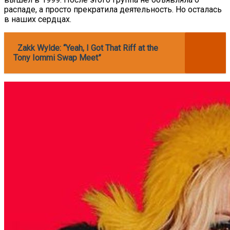
распаде, а просто прекратила деятельность. Но осталась
в наших сердцах.
Zakk Wylde: “Yeah, I Got That Riff at the
Tony Iommi Swap Meet”