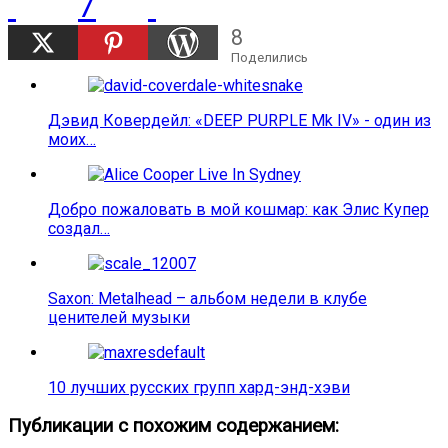
7
8
Поделились
Дэвид Ковердейл: «DEEP PURPLE Mk IV» - один из
моих…
Добро пожаловать в мой кошмар: как Элис Купер
создал…
Saxon: Metalhead – альбом недели в клубе
ценителей музыки
10 лучших русских групп хард-энд-хэви
Публикации с похожим содержанием: