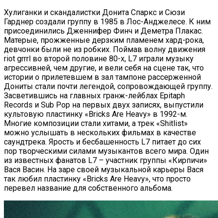
Хулиганки и скандалистки Донита Спаркс и Сюзи
Гарднер создали группу в 1985 в Лос-Анджелесе. К ним
присоединились Дженнифер Финч и Деметра Плакас.
Матерые, прожженные дерзким пламенем хард-рока,
девчонки были не из робких. Поймав волну движения
riot grrrl во второй половине 80-х, L7 играли музыку
агрессивней, чем другие, и вели себя на сцене так, что
истории о прилетевшем в зал тампоне рассерженной
Дониты стали почти легендой, сопровождающей группу.
Засветившись на главных гранж-лейблах Epitaph
Records и Sub Pop на первых двух записях, выпустили
культовую пластинку «Bricks Are Heavy» в 1992-м.
Многие композиции стали хитами, а трек «Shitlist»
можно услышать в нескольких фильмах в качестве
саундтрека. Ярость и бесбашенность L7 питает до сих
пор творческими силами музыкантов всего мира. Один
из известных фанатов L7 – участник группы «Кирпичи»
Вася Васин. На заре своей музыкальной карьеры Вася
так любил пластинку «Bricks Are Heavy», что просто
перевел название для собственного альбома.