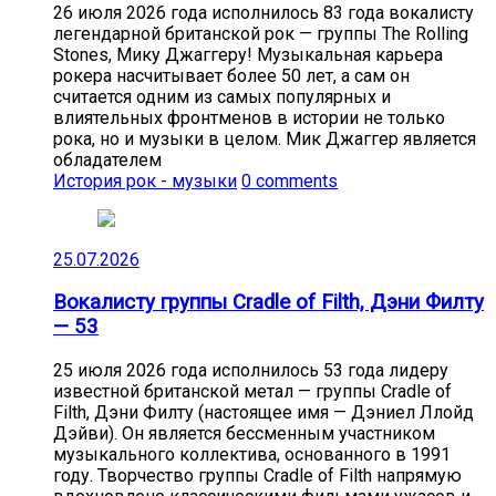
26 июля 2026 года исполнилось 83 года вокалисту
легендарной британской рок — группы The Rolling
Stones, Мику Джаггеру! Музыкальная карьера
рокера насчитывает более 50 лет, а сам он
считается одним из самых популярных и
влиятельных фронтменов в истории не только
рока, но и музыки в целом. Мик Джаггер является
обладателем
История рок - музыки
0 comments
25.07.2026
Вокалисту группы Cradle of Filth, Дэни Филту
— 53
25 июля 2026 года исполнилось 53 года лидеру
известной британской метал — группы Cradle of
Filth, Дэни Филту (настоящее имя — Дэниел Ллойд
Дэйви). Он является бессменным участником
музыкального коллектива, основанного в 1991
году. Творчество группы Cradle of Filth напрямую