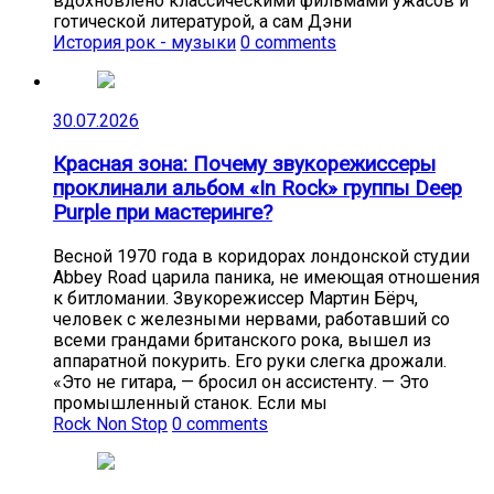
вдохновлено классическими фильмами ужасов и
готической литературой, а сам Дэни
История рок - музыки
0 comments
30.07.2026
Красная зона: Почему звукорежиссеры
проклинали альбом «In Rock» группы Deep
Purple при мастеринге?
Весной 1970 года в коридорах лондонской студии
Abbey Road царила паника, не имеющая отношения
к битломании. Звукорежиссер Мартин Бёрч,
человек с железными нервами, работавший со
всеми грандами британского рока, вышел из
аппаратной покурить. Его руки слегка дрожали.
«Это не гитара, — бросил он ассистенту. — Это
промышленный станок. Если мы
Rock Non Stop
0 comments