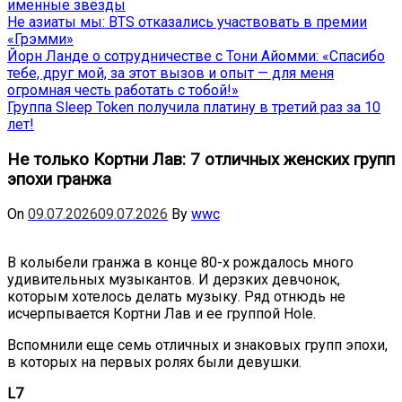
именные звёзды
Не азиаты мы: BTS отказались участвовать в премии
«Грэмми»
Йорн Ланде о сотрудничестве с Тони Айомми: «Спасибо
тебе, друг мой, за этот вызов и опыт — для меня
огромная честь работать с тобой!»
Группа Sleep Token получила платину в третий раз за 10
лет!
Не только Кортни Лав: 7 отличных женских групп
эпохи гранжа
On
09.07.2026
09.07.2026
By
wwc
В колыбели гранжа в конце 80-х рождалось много
удивительных музыкантов. И дерзких девчонок,
которым хотелось делать музыку. Ряд отнюдь не
исчерпывается Кортни Лав и ее группой Hole.
Вспомнили еще семь отличных и знаковых групп эпохи,
в которых на первых ролях были девушки.
L7