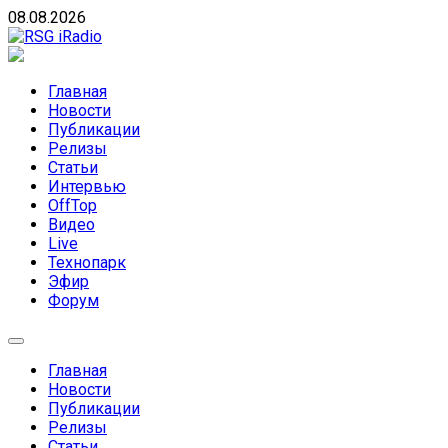
Skip
08.08.2026
to
content
RSG iRadio
RSG iRadio — Музыка различных музыкальных
направлений без возрастных ограничений
Главная
Новости
Публикации
Релизы
Статьи
Интервью
OffTop
Видео
Live
Технопарк
Эфир
Форум
Главная
Новости
Публикации
Релизы
Статьи