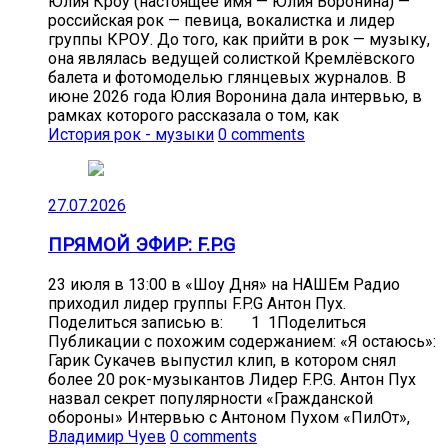
Юлия Кроу (настоящее имя — Юлия Воронина) —
российская рок — певица, вокалистка и лидер
группы КРОУ. До того, как прийти в рок — музыку,
она являлась ведущей солисткой Кремлёвского
балета и фотомоделью глянцевых журналов. В
июне 2026 года Юлия Воронина дала интервью, в
рамках которого рассказала о том, как
История рок - музыки
0 comments
27.07.2026
ПРЯМОЙ ЭФИР: F.P.G
23 июля в 13:00 в «Шоу Дня» на НАШЕм Радио
приходил лидер группы F.P.G Антон Пух.
Поделиться записью в: 1 1Поделиться
Публикации с похожим содержанием: «Я остаюсь»:
Гарик Сукачев выпустил клип, в котором снял
более 20 рок-музыкантов Лидер F.P.G. Антон Пух
назвал секрет популярности «Гражданской
обороны» Интервью с Антоном Пухом «ПилОт»,
Владимир Чуев
0 comments