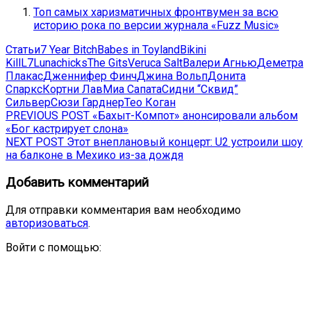
Топ самых харизматичных фронтвумен за всю
историю рока по версии журнала «Fuzz Music»
Статьи
7 Year Bitch
Babes in Toyland
Bikini
Kill
L7
Lunachicks
The Gits
Veruca Salt
Валери Агнью
Деметра
Плакас
Дженнифер Финч
Джина Вольп
Донита
Спаркс
Кортни Лав
Миа Сапата
Сидни “Сквид”
Сильвер
Сюзи Гарднер
Тео Коган
Навигация
Previous
PREVIOUS POST
«Бахыт-Компот» анонсировали альбом
post:
«Бог кастрирует слона»
по
Next
NEXT POST
Этот внеплановый концерт: U2 устроили шоу
записям
post:
на балконе в Мехико из-за дождя
Добавить комментарий
Для отправки комментария вам необходимо
авторизоваться
.
Войти с помощью: