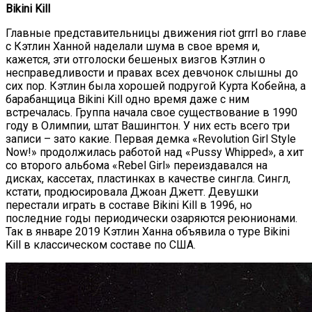
Bikini Kill
Главные представительницы движения riot grrrl во главе
с Кэтлин Ханной наделали шума в свое время и,
кажется, эти отголоски бешеных визгов Кэтлин о
несправедливости и правах всех девчонок слышны до
сих пор. Кэтлин была хорошей подругой Курта Кобейна, а
барабанщица Bikini Kill одно время даже с ним
встречалась. Группа начала свое существование в 1990
году в Олимпии, штат Вашингтон. У них есть всего три
записи – зато какие. Первая демка «Revolution Girl Style
Now!» продолжилась работой над «Pussy Whipped», а хит
со второго альбома «Rebel Girl» переиздавался на
дисках, кассетах, пластинках в качестве сингла. Сингл,
кстати, продюсировала Джоан Джетт. Девушки
перестали играть в составе Bikini Kill в 1996, но
последние годы периодически озаряются реюнионами.
Так в январе 2019 Кэтлин Ханна объявила о туре Bikini
Kill в классическом составе по США.