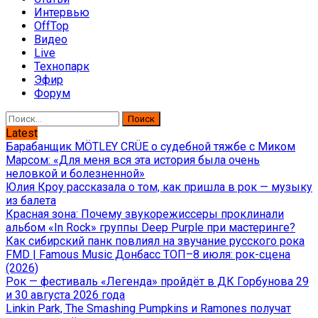
Интервью
OffTop
Видео
Live
Технопарк
Эфир
Форум
Найти:
Latest
Барабанщик MÖTLEY CRÜE о судебной тяжбе с Миком
Марсом: «Для меня вся эта история была очень
неловкой и болезненной»
Юлия Кроу рассказала о том, как пришла в рок — музыку
из балета
Красная зона: Почему звукорежиссеры проклинали
альбом «In Rock» группы Deep Purple при мастеринге?
Как сибирский панк повлиял на звучание русского рока
FMD | Famous Music Донбасс ТОП–8 июля: рок-сцена
(2026)
Рок — фестиваль «Легенда» пройдёт в ДК Горбунова 29
и 30 августа 2026 года
Linkin Park, The Smashing Pumpkins и Ramones получат