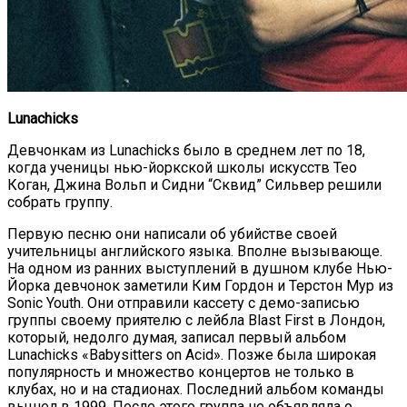
Lunachicks
Девчонкам из Lunachiсks было в среднем лет по 18,
когда ученицы нью-йоркской школы искусств Тео
Коган, Джина Вольп и Сидни “Сквид” Сильвер решили
собрать группу.
Первую песню они написали об убийстве своей
учительницы английского языка. Вполне вызывающе.
На одном из ранних выступлений в душном клубе Нью-
Йорка девчонок заметили Ким Гордон и Терстон Мур из
Sonic Youth. Они отправили кассету с демо-записью
группы своему приятелю с лейбла Blast First в Лондон,
который, недолго думая, записал первый альбом
Lunachicks «Babysitters on Acid». Позже была широкая
популярность и множество концертов не только в
клубах, но и на стадионах. Последний альбом команды
вышел в 1999. После этого группа не объявляла о