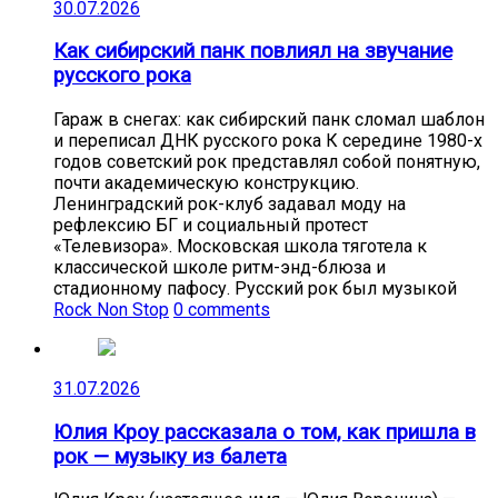
30.07.2026
Как сибирский панк повлиял на звучание
русского рока
Гараж в снегах: как сибирский панк сломал шаблон
и переписал ДНК русского рока К середине 1980-х
годов советский рок представлял собой понятную,
почти академическую конструкцию.
Ленинградский рок-клуб задавал моду на
рефлексию БГ и социальный протест
«Телевизора». Московская школа тяготела к
классической школе ритм-энд-блюза и
стадионному пафосу. Русский рок был музыкой
Rock Non Stop
0 comments
31.07.2026
Юлия Кроу рассказала о том, как пришла в
рок — музыку из балета