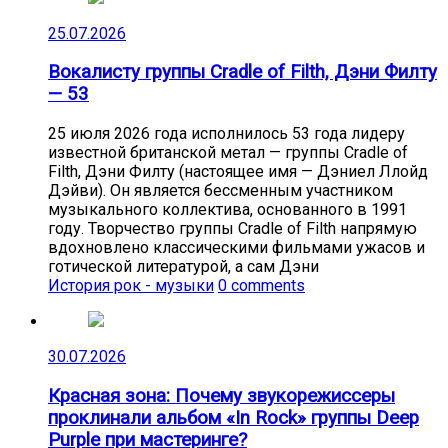
25.07.2026
Вокалисту группы Cradle of Filth, Дэни Филту
— 53
25 июля 2026 года исполнилось 53 года лидеру
известной британской метал — группы Cradle of
Filth, Дэни Филту (настоящее имя — Дэниел Ллойд
Дэйви). Он является бессменным участником
музыкального коллектива, основанного в 1991
году. Творчество группы Cradle of Filth напрямую
вдохновлено классическими фильмами ужасов и
готической литературой, а сам Дэни
История рок - музыки
0 comments
30.07.2026
Красная зона: Почему звукорежиссеры
проклинали альбом «In Rock» группы Deep
Purple при мастеринге?