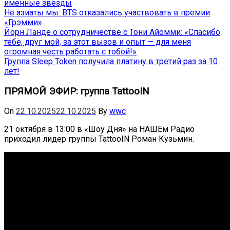
именные звёзды
Не азиаты мы: BTS отказались участвовать в премии
«Грэмми»
Йорн Ланде о сотрудничестве с Тони Айомми: «Спасибо
тебе, друг мой, за этот вызов и опыт — для меня
огромная честь работать с тобой!»
Группа Sleep Token получила платину в третий раз за 10
лет!
ПРЯМОЙ ЭФИР: группа TattooIN
On
22.10.2025
22.10.2025
By
wwc
21 октября в 13:00 в «Шоу Дня» на НАШЕм Радио
приходил лидер группы TattooIN Роман Кузьмин.