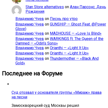
Stan Store alternatives
on
Алан Парсонс. День
Рождения
Владимир Чуев
on
Песнь про утро
Владимир Чуев
on
GUNSHIP — Ghost (feat. @Power
Glove)
Владимир Чуев
on
MÄDHOUSE — «Love Is Blind»
Владимир Чуев
on
WARKINGS ft. The Queen of the
Damned — «Odin’s Sons»
Владимир Чуев
on
Orianthi — «Light It Up»
Владимир Чуев
on
Orianthi — «Light It Up»
Владимир Чуев
on
Thundermother — «Black And
Gold»
Последнее на Форуме
Суд отозвал у основателя группы «Мираж» права
на песни
Замоскворецкий суд Москвы решил