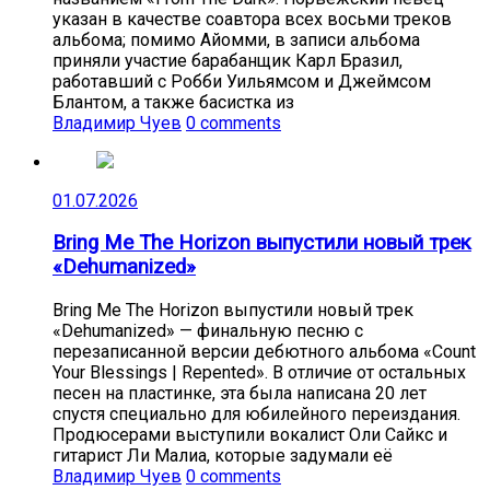
указан в качестве соавтора всех восьми треков
альбома; помимо Айомми, в записи альбома
приняли участие барабанщик Карл Бразил,
работавший с Робби Уильямсом и Джеймсом
Блантом, а также басистка из
Владимир Чуев
0 comments
01.07.2026
Bring Me The Horizon выпустили новый трек
«Dehumanized»
Bring Me The Horizon выпустили новый трек
«Dehumanized» — финальную песню с
перезаписанной версии дебютного альбома «Count
Your Blessings | Repented». В отличие от остальных
песен на пластинке, эта была написана 20 лет
спустя специально для юбилейного переиздания.
Продюсерами выступили вокалист Оли Сайкс и
гитарист Ли Малиа, которые задумали её
Владимир Чуев
0 comments