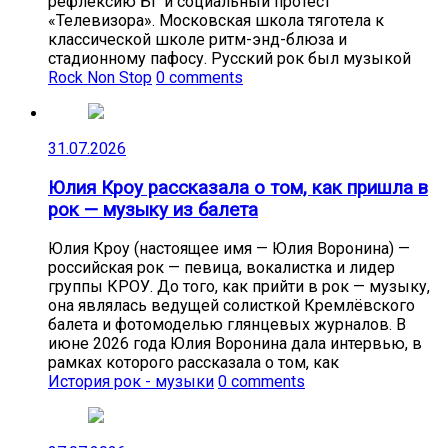
рефлексию БГ и социальный протест
«Телевизора». Московская школа тяготела к
классической школе ритм-энд-блюза и
стадионному пафосу. Русский рок был музыкой
Rock Non Stop
0 comments
31.07.2026
Юлия Кроу рассказала о том, как пришла в
рок — музыку из балета
Юлия Кроу (настоящее имя — Юлия Воронина) —
российская рок — певица, вокалистка и лидер
группы КРОУ. До того, как прийти в рок — музыку,
она являлась ведущей солисткой Кремлёвского
балета и фотомоделью глянцевых журналов. В
июне 2026 года Юлия Воронина дала интервью, в
рамках которого рассказала о том, как
История рок - музыки
0 comments