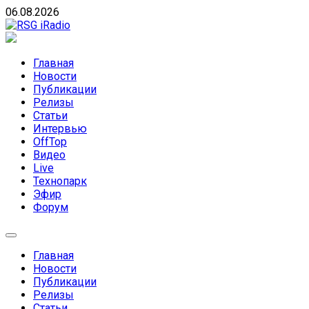
Skip
06.08.2026
to
content
RSG iRadio
RSG iRadio — Музыка различных музыкальных
направлений без возрастных ограничений
Главная
Новости
Публикации
Релизы
Статьи
Интервью
OffTop
Видео
Live
Технопарк
Эфир
Форум
Главная
Новости
Публикации
Релизы
Статьи