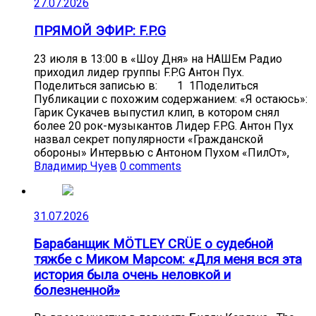
27.07.2026
ПРЯМОЙ ЭФИР: F.P.G
23 июля в 13:00 в «Шоу Дня» на НАШЕм Радио
приходил лидер группы F.P.G Антон Пух.
Поделиться записью в: 1 1Поделиться
Публикации с похожим содержанием: «Я остаюсь»:
Гарик Сукачев выпустил клип, в котором снял
более 20 рок-музыкантов Лидер F.P.G. Антон Пух
назвал секрет популярности «Гражданской
обороны» Интервью с Антоном Пухом «ПилОт»,
Владимир Чуев
0 comments
31.07.2026
Барабанщик MÖTLEY CRÜE о судебной
тяжбе с Миком Марсом: «Для меня вся эта
история была очень неловкой и
болезненной»