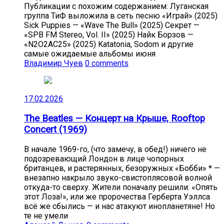
Публикации с похожим содержанием: Луганская
группа ТиФ выложила в сеть песню «Играй» (2025)
Sick Puppies — «Wave The Bull» (2025) Секрет —
«SPB FM Stereo, Vol. II» (2025) Найк Борзов —
«N2O2AC25» (2025) Katatonia, Sodom и другие
самые ожидаемые альбомы июня
Владимир Чуев
0 comments
17.02.2026
The Beatles — Концерт на Крыше, Rooftop
Concert (1969)
В начале 1969-го, (что замечу, в обед!) ничего не
подозревающий Лондон в лице чопорных
британцев, и растерянных, безоружных «Бобби» * —
внезапно накрыло звуко-свистоплясовой волной
откуда-то сверху. Жители поначалу решили: «Опять
этот Лоза!», или же пророчества Герберта Уэллса
всё же сбылись — и нас атакуют инопланетяне! Но
те не умели