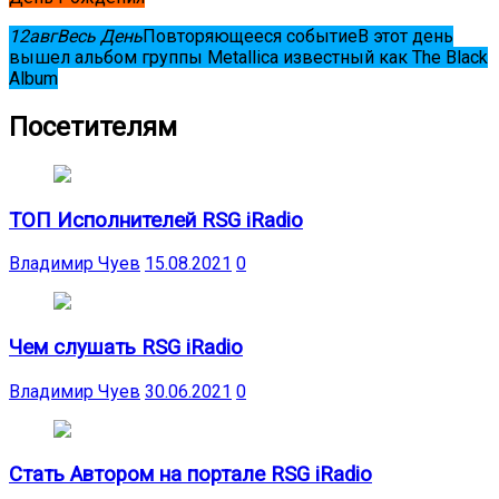
12
авг
Весь День
Повторяющееся событие
В этот день
вышел альбом группы Metallica известный как The Black
Album
Посетителям
ТОП Исполнителей RSG iRadio
Владимир Чуев
15.08.2021
0
Чем слушать RSG iRadio
Владимир Чуев
30.06.2021
0
Стать Автором на портале RSG iRadio