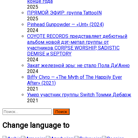
конце года
2025
ПРЯМОЙ ЭФИР: группа TattooIN
2025
Pinhead Gunpowder — «Unt» (2024)
2024
COYOTE RECORDS представляет дебютный
альбом новой дэт-метал группы от
участников CORPSE WORSHIP, SADISTIC
DEMISE и SEPTORY
2024
Закат железной эры: не стало Пола Ди’Анно
2024
Biffy Clyro — «The Myth of The Happily Ever
After» (2021)
2021
Умер участник группы Switch Томми Дебарж
2021
Найти:
Change language to