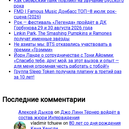
Как сибирский панк повлиял на звучание русского
рока
FMD | Famous Music Донбасс ТОП–8 июля: рок-
сцена (2026)
Рок — фестиваль «Легенда» пройдёт в ДК
Горбунова 29 и 30 августа 2026 года
Linkin Park, The Smashing Pumpkins и Ramones
получат именные звёзды
Не азиаты мы: BTS отказались участвовать в
премии «Грэмми»
Йорн Ланде о сотрудничестве с Тони Айомми:
«Спасибо тебе, друг мой, за этот вызов и опыт —
для меня огромная честь работать с тобой!»
Группа Sleep Token получила платину в третий раз
за 10 лет!
Последние комментарии
Алексей Дыков
on
Джо Линн Тёрнер войдёт в
состав жюри Интервидения
vladimir tchuew
on
80 лет со дня рождения
Кена Хенсли