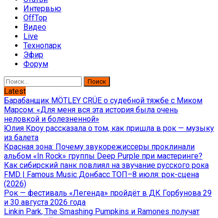
Интервью
OffTop
Видео
Live
Технопарк
Эфир
Форум
Найти:
Latest
Барабанщик MÖTLEY CRÜE о судебной тяжбе с Миком
Марсом: «Для меня вся эта история была очень
неловкой и болезненной»
Юлия Кроу рассказала о том, как пришла в рок — музыку
из балета
Красная зона: Почему звукорежиссеры проклинали
альбом «In Rock» группы Deep Purple при мастеринге?
Как сибирский панк повлиял на звучание русского рока
FMD | Famous Music Донбасс ТОП–8 июля: рок-сцена
(2026)
Рок — фестиваль «Легенда» пройдёт в ДК Горбунова 29
и 30 августа 2026 года
Linkin Park, The Smashing Pumpkins и Ramones получат