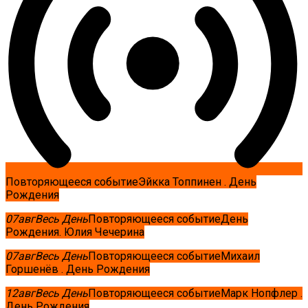
Повторяющееся событие
Эйкка Топпинен . День
Рождения
07
авг
Весь День
Повторяющееся событие
День
Рождения. Юлия Чечерина
07
авг
Весь День
Повторяющееся событие
Михаил
Горшенёв . День Рождения
12
авг
Весь День
Повторяющееся событие
Марк Нопфлер .
День Рождения