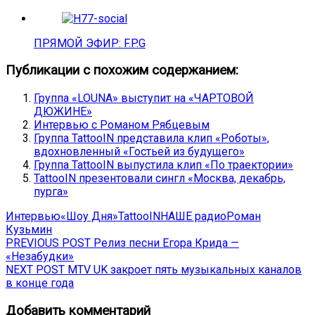
ПРЯМОЙ ЭФИР: F.P.G
Публикации с похожим содержанием:
Группа «LOUNA» выступит на «ЧАРТОВОЙ
ДЮЖИНЕ»
Интервью с Романом Рябцевым
Группа TattooIN представила клип «Роботы»,
вдохновленный «Гостьей из будущего»
Группа TattooIN выпустила клип «По траектории»
TattooIN презентовали сингл «Москва, декабрь,
пурга»
Интервью
«Шоу Дня»
TattooIN
НАШЕ радио
Роман
Кузьмин
Навигация
Previous
PREVIOUS POST
Релиз песни Егора Крида —
post:
«Незабудки»
по
Next
NEXT POST
MTV UK закроет пять музыкальных каналов
записям
post:
в конце года
Добавить комментарий