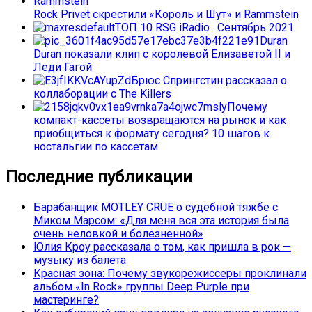
Rock Privet скрестили «Король и Шут» и Rammstein
ТОП 10 RSG iRadio . Сентябрь 2021
Duran
Duran показали клип с королевой Елизаветой II и
Леди Гагой
Брюс Спрингстин рассказал о
коллаборации с The Killers
Почему
компакт-кассеты возвращаются на рынок и как
приобщиться к формату сегодня? 10 шагов к
ностальгии по кассетам
Последние публикации
Барабанщик MÖTLEY CRÜE о судебной тяжбе с
Миком Марсом: «Для меня вся эта история была
очень неловкой и болезненной»
Юлия Кроу рассказала о том, как пришла в рок —
музыку из балета
Красная зона: Почему звукорежиссеры проклинали
альбом «In Rock» группы Deep Purple при
мастеринге?