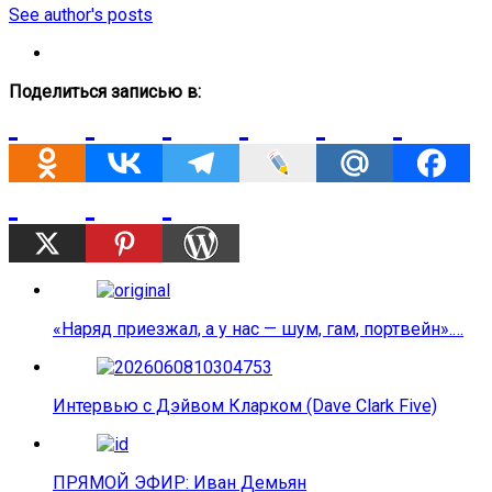
See author's posts
Поделиться записью в:
«Наряд приезжал, а у нас — шум, гам, портвейн».…
Интервью с Дэйвом Кларком (Dave Clark Five)
ПРЯМОЙ ЭФИР: Иван Демьян