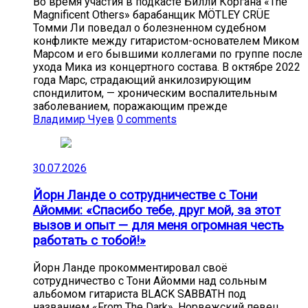
Во время участия в подкасте Билли Коргана «The
Magnificent Others» барабанщик MÖTLEY CRÜE
Томми Ли поведал о болезненном судебном
конфликте между гитаристом-основателем Миком
Марсом и его бывшими коллегами по группе после
ухода Мика из концертного состава. В октябре 2022
года Марс, страдающий анкилозирующим
спондилитом, — хроническим воспалительным
заболеванием, поражающим прежде
Владимир Чуев
0 comments
30.07.2026
Йорн Ланде о сотрудничестве с Тони
Айомми: «Спасибо тебе, друг мой, за этот
вызов и опыт — для меня огромная честь
работать с тобой!»
Йорн Ланде прокомментировал своё
сотрудничество с Тони Айомми над сольным
альбомом гитариста BLACK SABBATH под
названием «From The Dark». Норвежский певец