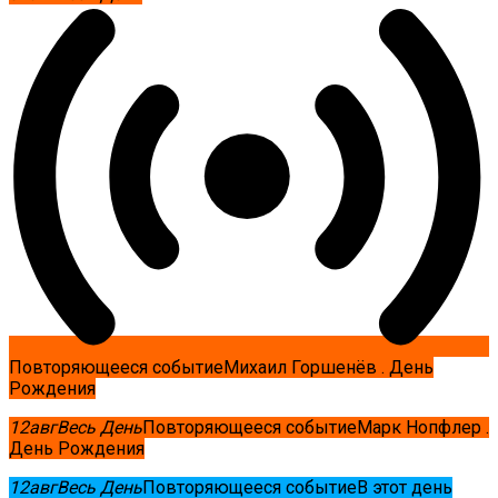
Повторяющееся событие
Михаил Горшенёв . День
Рождения
12
авг
Весь День
Повторяющееся событие
Марк Нопфлер .
День Рождения
12
авг
Весь День
Повторяющееся событие
В этот день