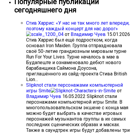
Популярные публикации
сегодняшнего дня
Стив Харрис: «У нас не так много лет впереди,
поэтому каждый концерт для нас дорог»
от
Владимир Чуев
15.01.2026
Стив Харрис был ещё подростком, когда
основал Iron Maiden. Группа отпраздновала
своё 50-летие грандиозным мировым турне
Run For Your Lives. Турне началось в мае в
Будапеште и ознаменовало дебют нового
барабанщика Саймона Доусона,
приглашённого из сайд-проекта Стива British
Lion…
Slipknot стали персонажами компьютерной
игры Smite
от
Владимир Чуев
16.05.2022
Slipknot стали
персонажами компьютерной игры Smite. В
многопользовательском экшене с конца мая
можно будет выбрать в качестве игровых
персонажей музыкантов группы в их самых
последних сценических образах и масках.
Также в саундтрек игры будут добавлены три