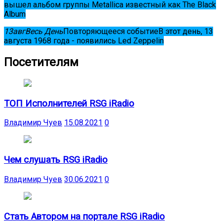
вышел альбом группы Metallica известный как The Black
Album
13
авг
Весь День
Повторяющееся событие
В этот день, 13
августа 1968 года - появились Led Zeppelin
Посетителям
ТОП Исполнителей RSG iRadio
Владимир Чуев
15.08.2021
0
Чем слушать RSG iRadio
Владимир Чуев
30.06.2021
0
Стать Автором на портале RSG iRadio