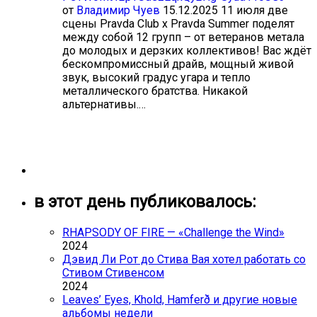
от
Владимир Чуев
15.12.2025
11 июля две
сцены Pravda Club x Pravda Summer поделят
между собой 12 групп – от ветеранов метала
до молодых и дерзких коллективов! Вас ждёт
бескомпромиссный драйв, мощный живой
звук, высокий градус угара и тепло
металлического братства. Никакой
альтернативы.…
в этот день публиковалось:
RHAPSODY OF FIRE — «Challenge the Wind»
2024
Дэвид Ли Рот до Стива Вая хотел работать со
Стивом Стивенсом
2024
Leaves’ Eyes, Khold, Hamferð и другие новые
альбомы недели