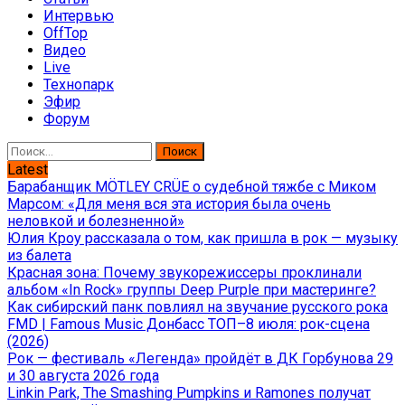
Интервью
OffTop
Видео
Live
Технопарк
Эфир
Форум
Найти:
Latest
Барабанщик MÖTLEY CRÜE о судебной тяжбе с Миком
Марсом: «Для меня вся эта история была очень
неловкой и болезненной»
Юлия Кроу рассказала о том, как пришла в рок — музыку
из балета
Красная зона: Почему звукорежиссеры проклинали
альбом «In Rock» группы Deep Purple при мастеринге?
Как сибирский панк повлиял на звучание русского рока
FMD | Famous Music Донбасс ТОП–8 июля: рок-сцена
(2026)
Рок — фестиваль «Легенда» пройдёт в ДК Горбунова 29
и 30 августа 2026 года
Linkin Park, The Smashing Pumpkins и Ramones получат