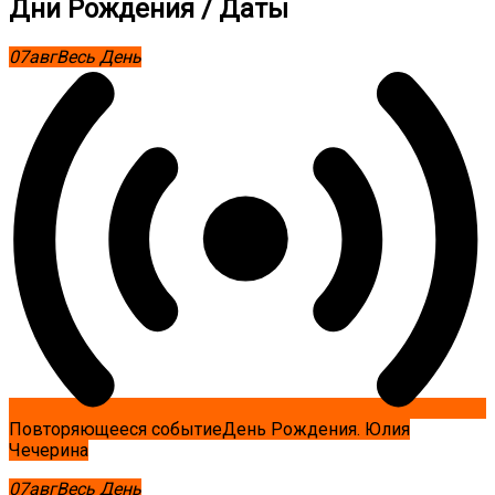
Дни Рождения / Даты
07
авг
Весь День
Повторяющееся событие
День Рождения. Юлия
Чечерина
07
авг
Весь День