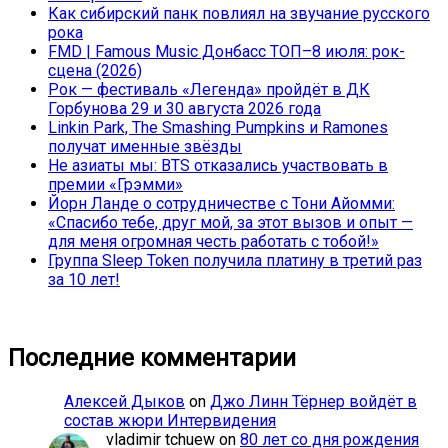
Как сибирский панк повлиял на звучание русского
рока
FMD | Famous Music Донбасс ТОП–8 июля: рок-
сцена (2026)
Рок — фестиваль «Легенда» пройдёт в ДК
Горбунова 29 и 30 августа 2026 года
Linkin Park, The Smashing Pumpkins и Ramones
получат именные звёзды
Не азиаты мы: BTS отказались участвовать в
премии «Грэмми»
Йорн Ланде о сотрудничестве с Тони Айомми:
«Спасибо тебе, друг мой, за этот вызов и опыт —
для меня огромная честь работать с тобой!»
Группа Sleep Token получила платину в третий раз
за 10 лет!
Последние комментарии
Алексей Дыков
on
Джо Линн Тёрнер войдёт в
состав жюри Интервидения
vladimir tchuew
on
80 лет со дня рождения