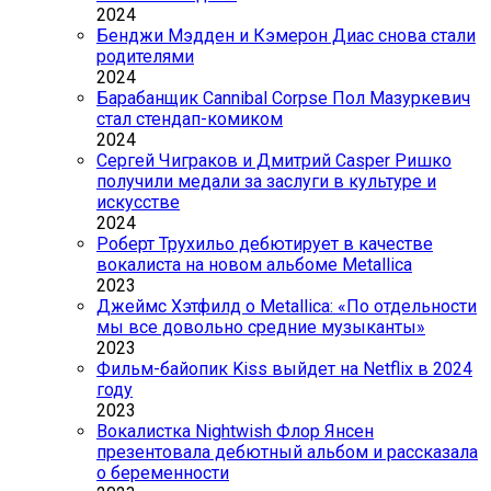
2024
Бенджи Мэдден и Кэмерон Диас снова стали
родителями
2024
Барабанщик Cannibal Corpse Пол Мазуркевич
стал стендап-комиком
2024
Сергей Чиграков и Дмитрий Casper Ришко
получили медали за заслуги в культуре и
искусстве
2024
Роберт Трухильо дебютирует в качестве
вокалиста на новом альбоме Metallica
2023
Джеймс Хэтфилд о Metallica: «По отдельности
мы все довольно средние музыканты»
2023
Фильм-байопик Kiss выйдет на Netflix в 2024
году
2023
Вокалистка Nightwish Флор Янсен
презентовала дебютный альбом и рассказала
о беременности