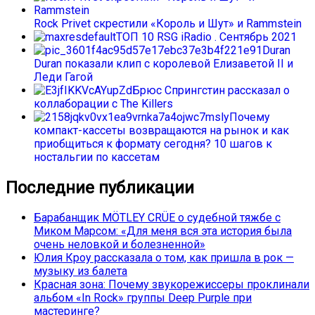
Rock Privet скрестили «Король и Шут» и Rammstein
ТОП 10 RSG iRadio . Сентябрь 2021
Duran
Duran показали клип с королевой Елизаветой II и
Леди Гагой
Брюс Спрингстин рассказал о
коллаборации с The Killers
Почему
компакт-кассеты возвращаются на рынок и как
приобщиться к формату сегодня? 10 шагов к
ностальгии по кассетам
Последние публикации
Барабанщик MÖTLEY CRÜE о судебной тяжбе с
Миком Марсом: «Для меня вся эта история была
очень неловкой и болезненной»
Юлия Кроу рассказала о том, как пришла в рок —
музыку из балета
Красная зона: Почему звукорежиссеры проклинали
альбом «In Rock» группы Deep Purple при
мастеринге?