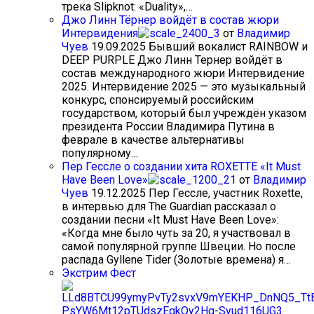
трека Slipknot: «Duality»,…
Джо Линн Тёрнер войдёт в состав жюри
Интервидения
от
Владимир
Чуев
19.09.2025
Бывший вокалист RAINBOW и
DEEP PURPLE Джо Линн Тернер войдёт в
состав международного жюри Интервидение
2025. Интервидение 2025 — это музыкальный
конкурс, спонсируемый российским
государством, который был учреждён указом
президента России Владимира Путина в
феврале в качестве альтернативы
популярному…
Пер Гессле о создании хита ROXETTE «It Must
Have Been Love»
от
Владимир
Чуев
19.12.2025
Пер Гессле, участник Roxette,
в интервью для The Guardian рассказал о
создании песни «It Must Have Been Love»:
«Когда мне было чуть за 20, я участвовал в
самой популярной группе Швеции. Но после
распада Gyllene Tider (Золотые времена) я…
Экстрим Фест