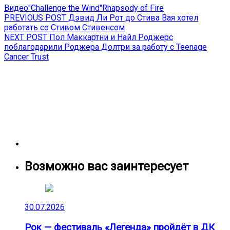
Видео
"Challenge the Wind"
Rhapsody of Fire
Навигация
Previous
PREVIOUS POST
Дэвид Ли Рот до Стива Вая хотел
post:
работать со Стивом Стивенсом
по
Next
NEXT POST
Пол Маккартни и Найл Роджерс
записям
post:
поблагодарили Роджера Долтри за работу с Teenage
Cancer Trust
Возможно вас заинтересует
30.07.2026
Рок — фестиваль «Легенда» пройдёт в ДК