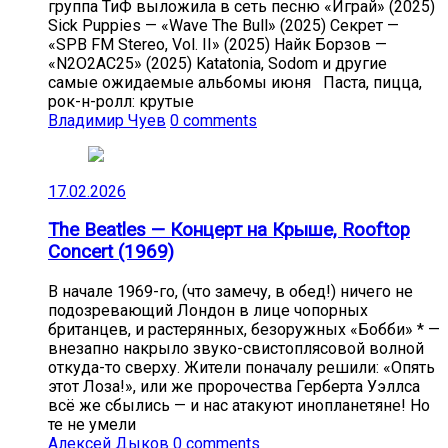
группа ТиФ выложила в сеть песню «Играй» (2025)
Sick Puppies — «Wave The Bull» (2025) Секрет —
«SPB FM Stereo, Vol. II» (2025) Найк Борзов —
«N2O2AC25» (2025) Katatonia, Sodom и другие
самые ожидаемые альбомы июня Паста, пицца,
рок-н-ролл: крутые
Владимир Чуев
0 comments
17.02.2026
The Beatles — Концерт на Крыше, Rooftop
Concert (1969)
В начале 1969-го, (что замечу, в обед!) ничего не
подозревающий Лондон в лице чопорных
британцев, и растерянных, безоружных «Бобби» * —
внезапно накрыло звуко-свистоплясовой волной
откуда-то сверху. Жители поначалу решили: «Опять
этот Лоза!», или же пророчества Герберта Уэллса
всё же сбылись — и нас атакуют инопланетяне! Но
те не умели
Алексей Дыков
0 comments