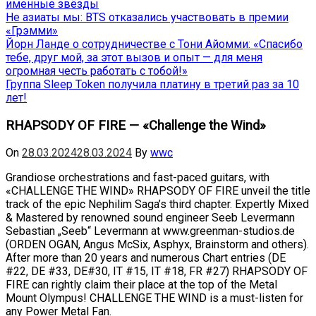
именные звёзды
Не азиаты мы: BTS отказались участвовать в премии
«Грэмми»
Йорн Ланде о сотрудничестве с Тони Айомми: «Спасибо
тебе, друг мой, за этот вызов и опыт — для меня
огромная честь работать с тобой!»
Группа Sleep Token получила платину в третий раз за 10
лет!
RHAPSODY OF FIRE — «Challenge the Wind»
On
28.03.2024
28.03.2024
By
wwc
Grandiose orchestrations and fast-paced guitars, with
«CHALLENGE THE WIND» RHAPSODY OF FIRE unveil the title
track of the epic Nephilim Saga’s third chapter. Expertly Mixed
& Mastered by renowned sound engineer Seeb Levermann
Sebastian „Seeb“ Levermann at www.greenman-studios.de
(ORDEN OGAN, Angus McSix, Asphyx, Brainstorm and others).
After more than 20 years and numerous Chart entries (DE
#22, DE #33, DE#30, IT #15, IT #18, FR #27) RHAPSODY OF
FIRE can rightly claim their place at the top of the Metal
Mount Olympus! CHALLENGE THE WIND is a must-listen for
any Power Metal Fan.