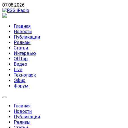
Skip
07.08.2026
to
content
RSG iRadio
RSG iRadio — Музыка различных музыкальных
направлений без возрастных ограничений
Главная
Новости
Публикации
Релизы
Статьи
Интервью
OffTop
Видео
Live
Технопарк
Эфир
Форум
Главная
Новости
Публикации
Релизы
Статьи