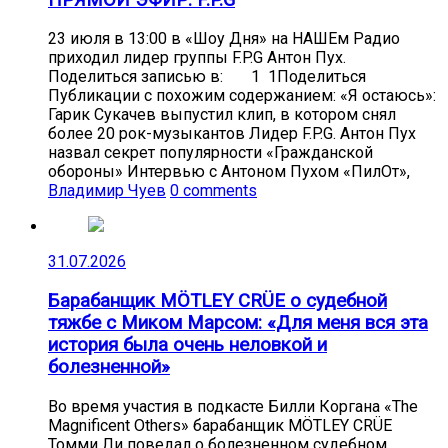
23 июля в 13:00 в «Шоу Дня» на НАШЕм Радио
приходил лидер группы F.P.G Антон Пух.
Поделиться записью в: 1 1Поделиться
Публикации с похожим содержанием: «Я остаюсь»:
Гарик Сукачев выпустил клип, в котором снял
более 20 рок-музыкантов Лидер F.P.G. Антон Пух
назвал секрет популярности «Гражданской
обороны» Интервью с Антоном Пухом «ПилОт»,
Владимир Чуев
0 comments
31.07.2026
Барабанщик MÖTLEY CRÜE о судебной
тяжбе с Миком Марсом: «Для меня вся эта
история была очень неловкой и
болезненной»
Во время участия в подкасте Билли Коргана «The
Magnificent Others» барабанщик MÖTLEY CRÜE
Томми Ли поведал о болезненном судебном