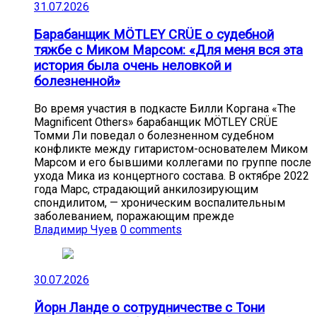
31.07.2026
Барабанщик MÖTLEY CRÜE о судебной
тяжбе с Миком Марсом: «Для меня вся эта
история была очень неловкой и
болезненной»
Во время участия в подкасте Билли Коргана «The
Magnificent Others» барабанщик MÖTLEY CRÜE
Томми Ли поведал о болезненном судебном
конфликте между гитаристом-основателем Миком
Марсом и его бывшими коллегами по группе после
ухода Мика из концертного состава. В октябре 2022
года Марс, страдающий анкилозирующим
спондилитом, — хроническим воспалительным
заболеванием, поражающим прежде
Владимир Чуев
0 comments
30.07.2026
Йорн Ланде о сотрудничестве с Тони