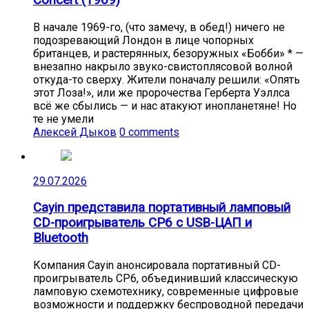
В начале 1969-го, (что замечу, в обед!) ничего не
подозревающий Лондон в лице чопорных
британцев, и растерянных, безоружных «Бобби» * —
внезапно накрыло звуко-свистоплясовой волной
откуда-то сверху. Жители поначалу решили: «Опять
этот Лоза!», или же пророчества Герберта Уэллса
всё же сбылись — и нас атакуют инопланетяне! Но
те не умели
Алексей Дыков
0 comments
29.07.2026
Cayin представила портативный ламповый
CD-проигрыватель CP6 с USB-ЦАП и
Bluetooth
Компания Cayin анонсировала портативный CD-
проигрыватель CP6, объединивший классическую
ламповую схемотехнику, современные цифровые
возможности и поддержку беспроводной передачи