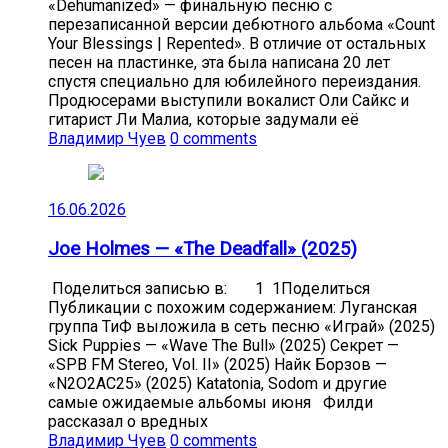
«Dehumanized» — финальную песню с
перезаписанной версии дебютного альбома «Count
Your Blessings | Repented». В отличие от остальных
песен на пластинке, эта была написана 20 лет
спустя специально для юбилейного переиздания.
Продюсерами выступили вокалист Оли Сайкс и
гитарист Ли Малиа, которые задумали её
Владимир Чуев
0 comments
16.06.2026
Joe Holmes — «The Deadfall» (2025)
Поделиться записью в: 1 1Поделиться
Публикации с похожим содержанием: Луганская
группа ТиФ выложила в сеть песню «Играй» (2025)
Sick Puppies — «Wave The Bull» (2025) Секрет —
«SPB FM Stereo, Vol. II» (2025) Найк Борзов —
«N2O2AC25» (2025) Katatonia, Sodom и другие
самые ожидаемые альбомы июня Филди
рассказал о вредных
Владимир Чуев
0 comments