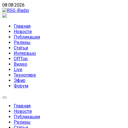
Skip
08.08.2026
to
content
RSG iRadio
RSG iRadio — Музыка различных музыкальных
направлений без возрастных ограничений
Главная
Новости
Публикации
Релизы
Статьи
Интервью
OffTop
Видео
Live
Технопарк
Эфир
Форум
Главная
Новости
Публикации
Релизы
Статьи