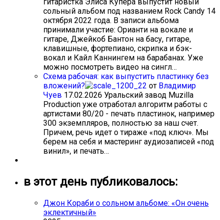
гитаристка Элиса Купера выпустит новый
сольный альбом под названием Rock Candy 14
октября 2022 года. В записи альбома
принимали участие: Орианти на вокале и
гитаре, Джейкоб Бантон на басу, гитаре,
клавишные, фортепиано, скрипка и бэк-
вокал и Кайл Каннингем на барабанах. Уже
можно посмотреть видео на сингл…
Схема рабочая: как выпустить пластинку без
вложений?
от
Владимир
Чуев
17.02.2026
Уральский завод Muzilla
Production уже отработал алгоритм работы с
артистами 80/20 - печать пластинок, например
300 экземпляров, полностью за наш счет.
Причем, речь идет о тираже «под ключ». Мы
берем на себя и мастеринг аудиозаписей «под
винил», и печать…
в этот день публиковалось:
Джон Кораби о сольном альбоме: «Он очень
эклектичный»