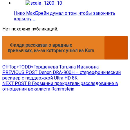
Нико МакБрейн думал о том, чтобы закончить
карьеру,…
Нет похожих публикаций.
Филди рассказал о вредных
привычках, из-за которых ушел из Korn
OffTop
«TODD»
Горшенёва Татьяна Ивановна
Навигация
Previous
PREVIOUS POST
Denon DRA-900H – стереофонический
post:
ресивер с поддержкой Ultra HD 8K
по
Next
NEXT POST
В Германии прекратили расследование в
записям
post:
отношении вокалиста Rammstein