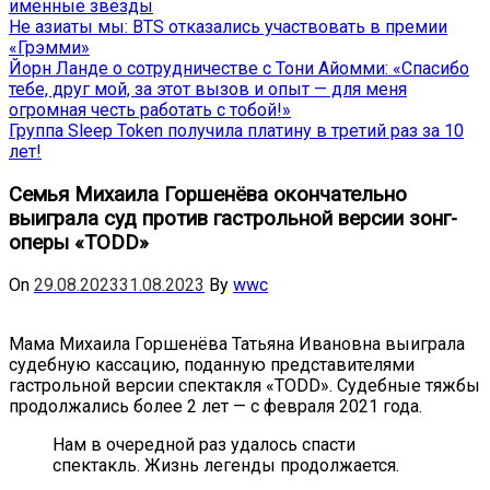
именные звёзды
Не азиаты мы: BTS отказались участвовать в премии
«Грэмми»
Йорн Ланде о сотрудничестве с Тони Айомми: «Спасибо
тебе, друг мой, за этот вызов и опыт — для меня
огромная честь работать с тобой!»
Группа Sleep Token получила платину в третий раз за 10
лет!
Семья Михаила Горшенёва окончательно
выиграла суд против гастрольной версии зонг-
оперы «TODD»
On
29.08.2023
31.08.2023
By
wwc
Мама Михаила Горшенёва Татьяна Ивановна выиграла
судебную кассацию, поданную представителями
гастрольной версии спектакля «TODD». Судебные тяжбы
продолжались более 2 лет — с февраля 2021 года.
Нам в очередной раз удалось спасти
спектакль. Жизнь легенды продолжается.