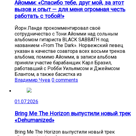
Айомми: «Спасибо тебе, друг мой, за этот
вызов и опыт — для меня огромная честь
работать с тобой!»
Йорн Ланде прокомментировал своё
сотрудничество с Тони Айомми над сольным
альбомом гитариста BLACK SABBATH под
названием «From The Dark». Норвежский певец
указан в качестве соавтора всех восьми треков
альбома; помимо Айомми, в записи альбома
приняли участие барабанщик Карл Бразил,
работавший с Робби Уильямсом и Джеймсом
Блантом, а также басистка из
Владимир Чуев
0 comments
01.07.2026
Bring Me The Horizon выпустили новый трек
«Dehumanized»
Bring Me The Horizon выпустили новый трек