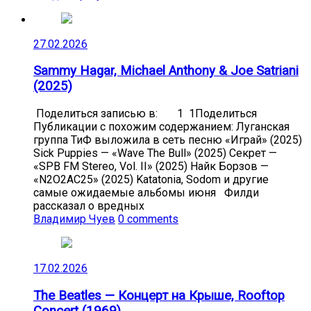
27.02.2026
Sammy Hagar, Michael Anthony & Joe Satriani
(2025)
Поделиться записью в: 1 1Поделиться
Публикации с похожим содержанием: Луганская
группа ТиФ выложила в сеть песню «Играй» (2025)
Sick Puppies — «Wave The Bull» (2025) Секрет —
«SPB FM Stereo, Vol. II» (2025) Найк Борзов —
«N2O2AC25» (2025) Katatonia, Sodom и другие
самые ожидаемые альбомы июня Филди
рассказал о вредных
Владимир Чуев
0 comments
17.02.2026
The Beatles — Концерт на Крыше, Rooftop
Concert (1969)