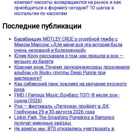
компакт-кассеты возвращаются на рынок и как
приобщиться к формату сегодня? 10 шагов к
ностальгии по кассетам
Последние публикации
Барабанщик MÖTLEY CRÜE о судебной тяжбе с
Миком Марсом: «Для меня вся эта история была
очень неловкой и болезненной»
Юлия Кроу рассказала о том, как пришла в рок —
музыку из балета
Красная зона: Почему звукорежиссеры проклинали
альбом «In Rock» группы Deep Purple при
мастеринге?
Как сибирский панк повлиял на звучание русского
рока
FMD | Famous Music Донбасс ТОП–8 июля: рок-
сцена (2026)
Рок — фестиваль «Легенда» пройдёт в ДК
Горбунова 29 и 30 августа 2026 года
Linkin Park, The Smashing Pumpkins и Ramones
получат именные звёзды
Не азиаты мы: BTS отказались участвовать в