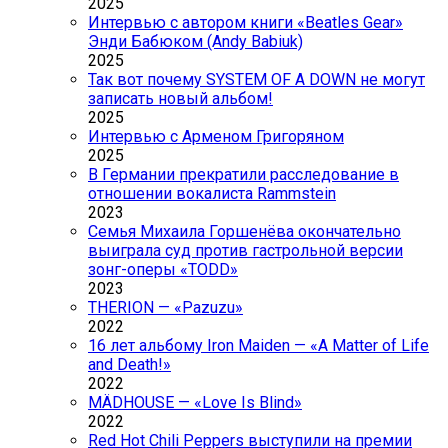
2025
Интервью с автором книги «Beatles Gear»
Энди Бабюком (Andy Babiuk)
2025
Так вот почему SYSTEM OF A DOWN не могут
записать новый альбом!
2025
Интервью с Арменом Григоряном
2025
В Германии прекратили расследование в
отношении вокалиста Rammstein
2023
Семья Михаила Горшенёва окончательно
выиграла суд против гастрольной версии
зонг-оперы «TODD»
2023
THERION — «Pazuzu»
2022
16 лет альбому Iron Maiden — «A Matter of Life
and Death!»
2022
MÄDHOUSE — «Love Is Blind»
2022
Red Hot Chili Peppers выступили на премии