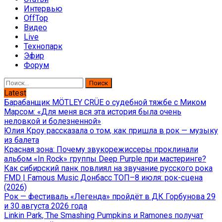
Интервью
OffTop
Видео
Live
Технопарк
Эфир
Форум
Найти:
Latest
Барабанщик MÖTLEY CRÜE о судебной тяжбе с Миком
Марсом: «Для меня вся эта история была очень
неловкой и болезненной»
Юлия Кроу рассказала о том, как пришла в рок — музыку
из балета
Красная зона: Почему звукорежиссеры проклинали
альбом «In Rock» группы Deep Purple при мастеринге?
Как сибирский панк повлиял на звучание русского рока
FMD | Famous Music Донбасс ТОП–8 июля: рок-сцена
(2026)
Рок — фестиваль «Легенда» пройдёт в ДК Горбунова 29
и 30 августа 2026 года
Linkin Park, The Smashing Pumpkins и Ramones получат