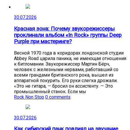
30.07.2026
Красная зона: Почему звукорежиссеры
проклинали альбом «In Rock» группы Deep
Purple при мастеринге?
Весной 1970 года в коридорах лондонской студии
Abbey Road царила паника, не имеющая отношения
к битломании. Звукорежиссер Мартин Бёрч,
человек с железными нервами, работавший со
всеми грандами британского рока, вышел из
аппаратной покурить. Его руки слегка дрожали.
«Это не гитара, — бросил он ассистенту. — Это
промышленный станок. Если мы
Rock Non Stop
0 comments
30.07.2026
Как сибирский панк повлиял на звучание