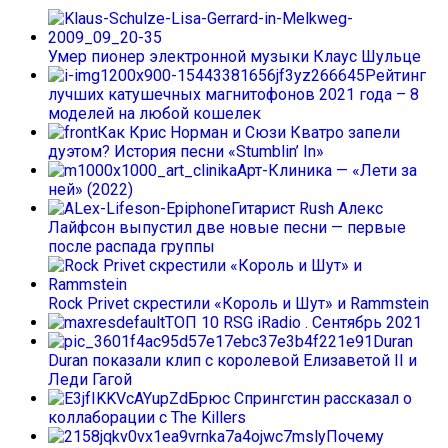
Умер пионер электронной музыки Клаус Шульце
Рейтинг
лучших катушечных магнитофонов 2021 года – 8
моделей на любой кошелек
Как Крис Норман и Сюзи Кватро запели
дуэтом? История песни «Stumblin’ In»
Арт-Клиника — «Лети за
ней» (2022)
Гитарист Rush Алекс
Лайфсон выпустил две новые песни — первые
после распада группы
Rock Privet скрестили «Король и Шут» и Rammstein
ТОП 10 RSG iRadio . Сентябрь 2021
Duran
Duran показали клип с королевой Елизаветой II и
Леди Гагой
Брюс Спрингстин рассказал о
коллаборации с The Killers
Почему