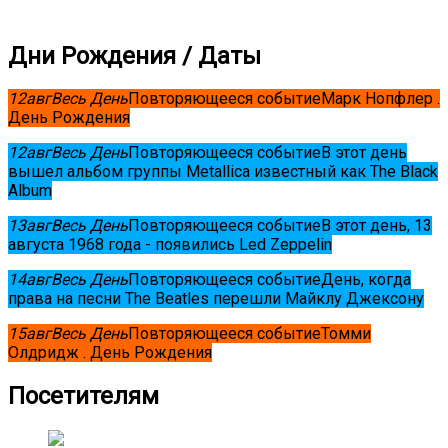
Дни Рождения / Даты
12
авг
Весь День
Повторяющееся событие
Марк Нопфлер .
День Рождения
12
авг
Весь День
Повторяющееся событие
В этот день
вышел альбом группы Metallica известный как The Black
Album
13
авг
Весь День
Повторяющееся событие
В этот день, 13
августа 1968 года - появились Led Zeppelin
14
авг
Весь День
Повторяющееся событие
День, когда
права на песни The Beatles перешли Майклу Джексону
15
авг
Весь День
Повторяющееся событие
Томми
Олдридж . День Рождения
Посетителям