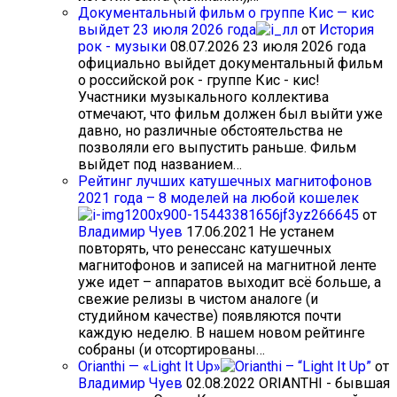
Документальный фильм о группе Кис — кис
выйдет 23 июля 2026 года
от
История
рок - музыки
08.07.2026
23 июля 2026 года
официально выйдет документальный фильм
о российской рок - группе Кис - кис!
Участники музыкального коллектива
отмечают, что фильм должен был выйти уже
давно, но различные обстоятельства не
позволяли его выпустить раньше. Фильм
выйдет под названием…
Рейтинг лучших катушечных магнитофонов
2021 года – 8 моделей на любой кошелек
от
Владимир Чуев
17.06.2021
Не устанем
повторять, что ренессанс катушечных
магнитофонов и записей на магнитной ленте
уже идет – аппаратов выходит всё больше, а
свежие релизы в чистом аналоге (и
студийном качестве) появляются почти
каждую неделю. В нашем новом рейтинге
собраны (и отсортированы…
Orianthi — «Light It Up»
от
Владимир Чуев
02.08.2022
ORIANTHI - бывшая