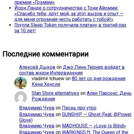
премии «Грэмми»
Йорн Ланде о сотрудничестве с Тони Айомми:
«Спасибо тебе, друг мой, за этот вызов и опыт —
для меня огромная честь работать с тобой!»
Группа Sleep Token получила платину в третий раз
за 10 лет!
Последние комментарии
Алексей Дыков
on
Джо Линн Тёрнер войдёт в
состав жюри Интервидения
vladimir tchuew
on
80 лет со дня рождения
Кена Хенсли
Stan Store alternatives
on
Алан Парсонс. День
Рождения
Владимир Чуев
on
Песнь про утро
Владимир Чуев
on
GUNSHIP — Ghost (feat. @Power
Glove)
Владимир Чуев
on
MÄDHOUSE — «Love Is Blind»
Владимир Чуев
on
WARKINGS ft. The Queen of the