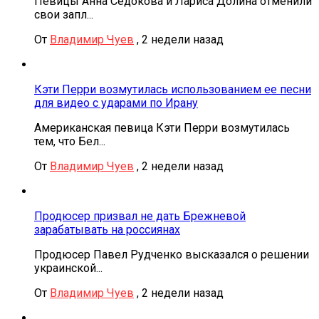
Певицы Анна Седокова и Лариса Долина отменили
свои запл...
От
Владимир Чуев
,
2 недели назад
Кэти Перри возмутилась использованием ее песни
для видео с ударами по Ирану
Американская певица Кэти Перри возмутилась
тем, что Бел...
От
Владимир Чуев
,
2 недели назад
Продюсер призвал не дать Брежневой
зарабатывать на россиянах
Продюсер Павел Рудченко высказался о решении
украинской...
От
Владимир Чуев
,
2 недели назад