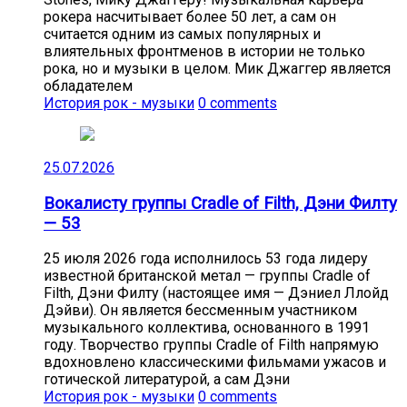
рокера насчитывает более 50 лет, а сам он
считается одним из самых популярных и
влиятельных фронтменов в истории не только
рока, но и музыки в целом. Мик Джаггер является
обладателем
История рок - музыки
0 comments
25.07.2026
Вокалисту группы Cradle of Filth, Дэни Филту
— 53
25 июля 2026 года исполнилось 53 года лидеру
известной британской метал — группы Cradle of
Filth, Дэни Филту (настоящее имя — Дэниел Ллойд
Дэйви). Он является бессменным участником
музыкального коллектива, основанного в 1991
году. Творчество группы Cradle of Filth напрямую
вдохновлено классическими фильмами ужасов и
готической литературой, а сам Дэни
История рок - музыки
0 comments