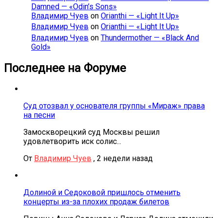
Damned — «Odin’s Sons»
Владимир Чуев
on
Orianthi — «Light It Up»
Владимир Чуев
on
Orianthi — «Light It Up»
Владимир Чуев
on
Thundermother — «Black And
Gold»
Последнее на Форуме
Суд отозвал у основателя группы «Мираж» права
на песни
Замоскворецкий суд Москвы решил
удовлетворить иск солис...
От
Владимир Чуев
,
2 недели назад
Долиной и Седоковой пришлось отменить
концерты из-за плохих продаж билетов