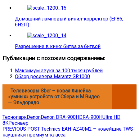
Домашний ламповый винил-корректор (EF86,
6Н2П)
Разрешение в кино: битва за битвой
Публикации с похожим содержанием:
Максимум звука за 100 тысяч рублей
Обзор ресивера Marantz SR1000
Телевизоры Sber – новая линейка
«умных» устройств от Сбера и М.Видео
— Эльдорадо
Технопарк
Denon
Denon DRA-900H
DRA-900H
Ultra HD
8K
Ресивер
Навигация
Previous
PREVIOUS POST
Technics EAH-AZ40M2 – новейшие TWS-
post:
наушники премиум-класса
по