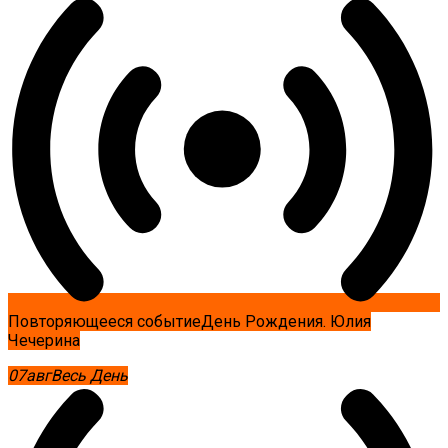
Повторяющееся событие
День Рождения. Юлия
Чечерина
07
авг
Весь День