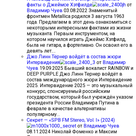
факты о Джеймсе Хэтфилде
от
Владимир Чуев
03.08.2022
Знаменитый
фронтмен Metallica родился 3 августа 1963
года. Предлагаем в этот день ознакомиться с
некоторыми интересными фактами из жизни
музыканта. Первым инструментом, на
котором научился играть Джеймс Хэтфилд,
была не гитара, а фортепиано. Он освоил его в
девять лет.…
Джо Линн Тёрнер войдёт в состав жюри
Интервидения
от
Владимир
Чуев
19.09.2025
Бывший вокалист RAINBOW и
DEEP PURPLE Джо Линн Тернер войдёт в
состав международного жюри Интервидение
2025. Интервидение 2025 — это музыкальный
конкурс, спонсируемый российским
государством, который был учреждён указом
президента России Владимира Путина в
феврале в качестве альтернативы
популярному…
Секрет — «SPB FM Stereo, Vol. I» (2024)
от
Владимир Чуев
08.11.2024
Николай Фоменко и Максим