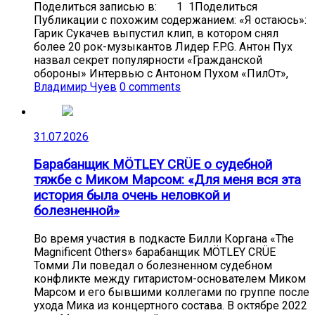
Поделиться записью в: 1 1Поделиться
Публикации с похожим содержанием: «Я остаюсь»:
Гарик Сукачев выпустил клип, в котором снял
более 20 рок-музыкантов Лидер F.P.G. Антон Пух
назвал секрет популярности «Гражданской
обороны» Интервью с Антоном Пухом «ПилОт»,
Владимир Чуев
0 comments
31.07.2026
Барабанщик MÖTLEY CRÜE о судебной
тяжбе с Миком Марсом: «Для меня вся эта
история была очень неловкой и
болезненной»
Во время участия в подкасте Билли Коргана «The
Magnificent Others» барабанщик MÖTLEY CRÜE
Томми Ли поведал о болезненном судебном
конфликте между гитаристом-основателем Миком
Марсом и его бывшими коллегами по группе после
ухода Мика из концертного состава. В октябре 2022