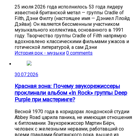
25 июля 2026 года исполнилось 53 года лидеру
известной британской метал — группы Cradle of
Filth, Дэни Филту (настоящее имя — Дэниел Ллойд
Дэйви). Он является бессменным участником
музыкального коллектива, основанного в 1991
году. Творчество группы Cradle of Filth напрямую
вдохновлено классическими фильмами ужасов и
готической литературой, а сам Дэни
История рок - музыки
0 comments
30.07.2026
Красная зона: Почему звукорежиссеры
проклинали альбом «In Rock» группы Deep
Purple при мастеринге?
Весной 1970 года в коридорах лондонской студии
Abbey Road царила паника, не имеющая отношения
к битломании. Звукорежиссер Мартин Бёрч,
человек с железными нервами, работавший со
всеми грандами британского рока, вышел из