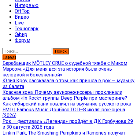
Интервью
OffTop
Видео
Live
Технопарк
Эфир
Форум
Найти:
Latest
Барабанщик MÖTLEY CRÜE о судебной тяжбе с Миком
Марсом: «Для меня вся эта история была очень
неловкой и болезненной»
Юлия Кроу рассказала о том, как пришла в рок — музыку
из балета
Красная зона: Почему звукорежиссеры проклинали
альбом «In Rock» группы Deep Purple при мастеринге?
Как сибирский панк повлиял на звучание русского рока
FMD | Famous Music Донбасс ТОП–8 июля: рок-сцена
(2026)
Рок — фестиваль «Легенда» пройдёт в ДК Горбунова 29
и 30 августа 2026 года
Linkin Park, The Smashing Pumpkins и Ramones получат