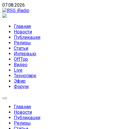
Skip
07.08.2026
to
content
RSG iRadio
RSG iRadio — Музыка различных музыкальных
направлений без возрастных ограничений
Главная
Новости
Публикации
Релизы
Статьи
Интервью
OffTop
Видео
Live
Технопарк
Эфир
Форум
Главная
Новости
Публикации
Релизы
Статьи