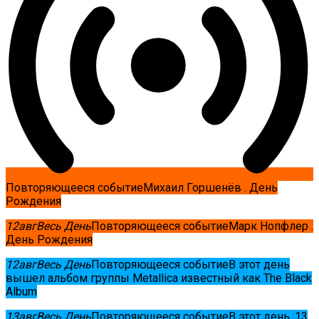
Повторяющееся событие
Михаил Горшенёв . День
Рождения
12
авг
Весь День
Повторяющееся событие
Марк Нопфлер .
День Рождения
12
авг
Весь День
Повторяющееся событие
В этот день
вышел альбом группы Metallica известный как The Black
Album
13
авг
Весь День
Повторяющееся событие
В этот день, 13