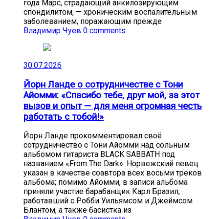
года Марс, страдающий анкилозирующим
спондилитом, — хроническим воспалительным
заболеванием, поражающим прежде
Владимир Чуев
0 comments
30.07.2026
Йорн Ланде о сотрудничестве с Тони
Айомми: «Спасибо тебе, друг мой, за этот
вызов и опыт — для меня огромная честь
работать с тобой!»
Йорн Ланде прокомментировал своё
сотрудничество с Тони Айомми над сольным
альбомом гитариста BLACK SABBATH под
названием «From The Dark». Норвежский певец
указан в качестве соавтора всех восьми треков
альбома; помимо Айомми, в записи альбома
приняли участие барабанщик Карл Бразил,
работавший с Робби Уильямсом и Джеймсом
Блантом, а также басистка из