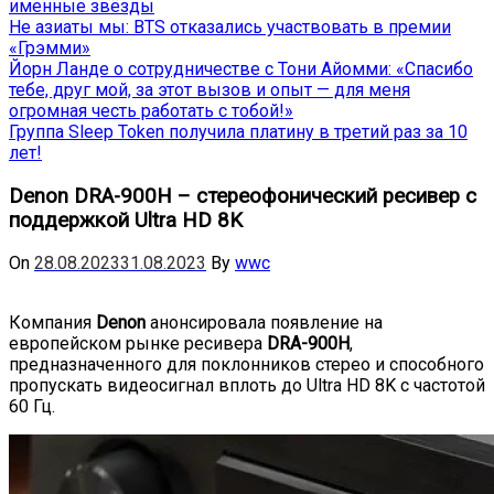
именные звёзды
Не азиаты мы: BTS отказались участвовать в премии
«Грэмми»
Йорн Ланде о сотрудничестве с Тони Айомми: «Спасибо
тебе, друг мой, за этот вызов и опыт — для меня
огромная честь работать с тобой!»
Группа Sleep Token получила платину в третий раз за 10
лет!
Denon DRA-900H – стереофонический ресивер с
поддержкой Ultra HD 8K
On
28.08.2023
31.08.2023
By
wwc
Компания
Denon
анонсировала появление на
европейском рынке ресивера
DRA-900H
,
предназначенного для поклонников стерео и способного
пропускать видеосигнал вплоть до Ultra HD 8K с частотой
60 Гц.