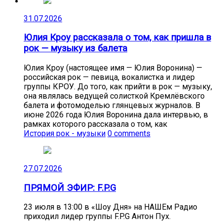
31.07.2026
Юлия Кроу рассказала о том, как пришла в
рок — музыку из балета
Юлия Кроу (настоящее имя — Юлия Воронина) —
российская рок — певица, вокалистка и лидер
группы КРОУ. До того, как прийти в рок — музыку,
она являлась ведущей солисткой Кремлёвского
балета и фотомоделью глянцевых журналов. В
июне 2026 года Юлия Воронина дала интервью, в
рамках которого рассказала о том, как
История рок - музыки
0 comments
27.07.2026
ПРЯМОЙ ЭФИР: F.P.G
23 июля в 13:00 в «Шоу Дня» на НАШЕм Радио
приходил лидер группы F.P.G Антон Пух.