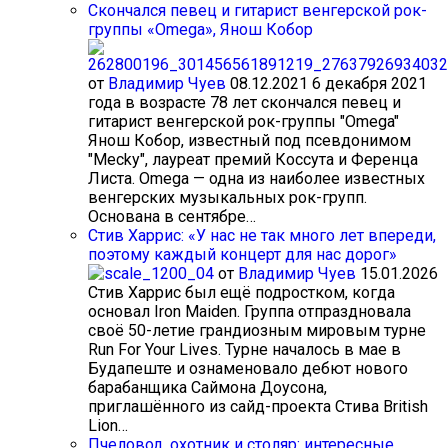
Cкончался певец и гитарист венгерской рок-
группы «Omega», Янош Кобор
от
Владимир Чуев
08.12.2021
6 декабря 2021
года в возрасте 78 лет скончался певец и
гитарист венгерской рок-группы "Omega"
Янош Кобор, известный под псевдонимом
"Mecky", лауреат премий Коссута и Ференца
Листа. Omega — одна из наиболее известных
венгерских музыкальных рок-групп.
Основана в сентябре…
Стив Харрис: «У нас не так много лет впереди,
поэтому каждый концерт для нас дорог»
от
Владимир Чуев
15.01.2026
Стив Харрис был ещё подростком, когда
основал Iron Maiden. Группа отпраздновала
своё 50-летие грандиозным мировым турне
Run For Your Lives. Турне началось в мае в
Будапеште и ознаменовало дебют нового
барабанщика Саймона Доусона,
приглашённого из сайд-проекта Стива British
Lion…
Пчеловод, охотник и столяр: интересные