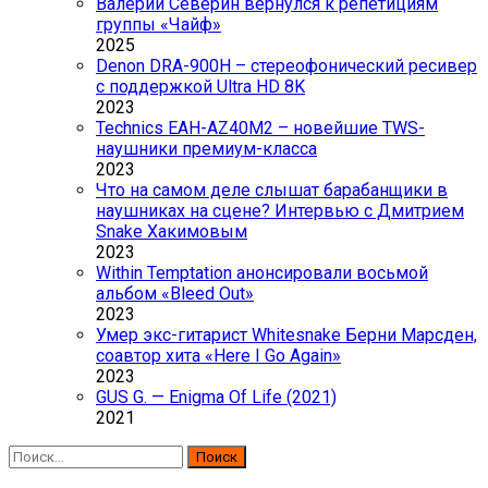
Валерий Северин вернулся к репетициям
группы «Чайф»
2025
Denon DRA-900H – стереофонический ресивер
с поддержкой Ultra HD 8K
2023
Technics EAH-AZ40M2 – новейшие TWS-
наушники премиум-класса
2023
Что на самом деле слышат барабанщики в
наушниках на сцене? Интервью с Дмитрием
Snake Хакимовым
2023
Within Temptation анонсировали восьмой
альбом «Bleed Out»
2023
Умер экс-гитарист Whitesnake Берни Марсден,
соавтор хита «Here I Go Again»
2023
GUS G. — Enigma Of Life (2021)
2021
Найти: