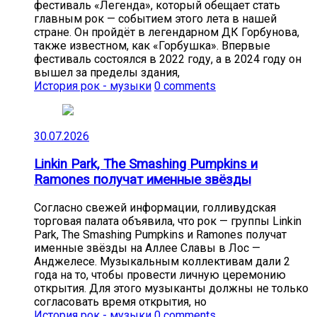
фестиваль «Легенда», который обещает стать
главным рок — событием этого лета в нашей
стране. Он пройдёт в легендарном ДК Горбунова,
также известном, как «Горбушка». Впервые
фестиваль состоялся в 2022 году, а в 2024 году он
вышел за пределы здания,
История рок - музыки
0 comments
30.07.2026
Linkin Park, The Smashing Pumpkins и
Ramones получат именные звёзды
Согласно свежей информации, голливудская
торговая палата объявила, что рок — группы Linkin
Park, The Smashing Pumpkins и Ramones получат
именные звёзды на Аллее Славы в Лос —
Анджелесе. Музыкальным коллективам дали 2
года на то, чтобы провести личную церемонию
открытия. Для этого музыканты должны не только
согласовать время открытия, но
История рок - музыки
0 comments