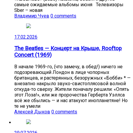
самые ожидаемые альбомы июня Телевизоры
Sber – новая
Владимир Чуев
0 comments
17.02.2026
The Beatles — Концерт на Крыше, Rooftop
Concert (1969)
В начале 1969-го, (что замечу, в обед!) ничего не
подозревающий Лондон в лице чопорных
британцев, и растерянных, безоружных «Бобби» * —
внезапно накрыло звуко-свистоплясовой волной
откуда-то сверху. Жители поначалу решили: «Опять
этот Лоза!», или же пророчества Герберта Уэллса
всё же сбылись — и нас атакуют инопланетяне! Но
те не умели
Алексей Дыков
0 comments
29.07.2026