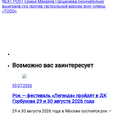
Next
NEXT POST
Семья Михаила Горшенёва окончательно
записям
post:
выиграла суд против гастрольной версии зонг-оперы
«TODD»
Возможно вас заинтересует
30.07.2026
Рок — фестиваль «Легенда» пройдёт в ДК
Горбунова 29 и 30 августа 2026 года
29 и 30 августа 2026 года в Москве состоится рок —