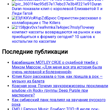
Duran
Duran показали клип с королевой Елизаветой II и
Леди Гагой
Брюс Спрингстин рассказал о
коллаборации с The Killers
Почему
компакт-кассеты возвращаются на рынок и как
приобщиться к формату сегодня? 10 шагов к
ностальгии по кассетам
Последние публикации
Барабанщик MÖTLEY CRÜE о судебной тяжбе с
Миком Марсом: «Для меня вся эта история была
очень неловкой и болезненной»
Юлия Кроу рассказала о том, как пришла в рок —
музыку из балета
Красная зона: Почему звукорежиссеры проклинали
альбом «In Rock» группы Deep Purple при
мастеринге?
Как сибирский панк повлиял на звучание русского
рока
FMD | Famous Music Донбасс ТОП–8 июля: рок-