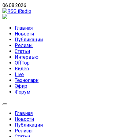
Skip
06.08.2026
to
content
RSG iRadio
RSG iRadio — Музыка различных музыкальных
направлений без возрастных ограничений
Главная
Новости
Публикации
Релизы
Статьи
Интервью
OffTop
Видео
Live
Технопарк
Эфир
Форум
Главная
Новости
Публикации
Релизы
Статьи