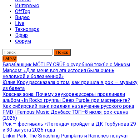
Интервью
OffTop
Видео
Live
Технопарк
Эфир
Форум
Найти:
Latest
Барабанщик MÖTLEY CRÜE о судебной тяжбе с Миком
Марсом: «Для меня вся эта история была очень
неловкой и болезненной»
Юлия Кроу рассказала о том, как пришла в рок — музыку
из балета
Красная зона: Почему звукорежиссеры проклинали
альбом «In Rock» группы Deep Purple при мастеринге?
Как сибирский панк повлиял на звучание русского рока
FMD | Famous Music Донбасс ТОП–8 июля: рок-сцена
(2026)
Рок — фестиваль «Легенда» пройдёт в ДК Горбунова 29
и 30 августа 2026 года
Linkin Park, The Smashing Pumpkins и Ramones получат