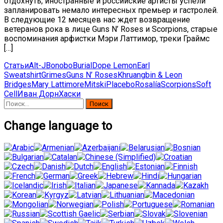
отдохнуть, иностранные и российские артисты успели
запланировать немало интересных премьер и гастролей.
В следующие 12 месяцев нас ждет возвращение
ветеранов рока в лице Guns N’ Roses и Scorpions, старые
воспоминания арфистки Мэри Латтимор, треки Граймс
[…]
Статьи
Alt-J
Bonobo
Burial
Dope Lemon
Earl
Sweatshirt
Grimes
Guns N’ Roses
Khruangbin & Leon
Bridges
Mary Lattimore
Mitski
Placebo
Rosalía
Scorpions
Soft
Cell
Иван Дорн
Хаски
Найти:
Change language to