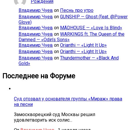
Рождения
Владимир Чуев
on
Песнь про утро
Владимир Чуев
on
GUNSHIP — Ghost (feat. @Power
Glove)
Владимир Чуев
on
MÄDHOUSE — «Love Is Blind»
Владимир Чуев
on
WARKINGS ft. The Queen of the
Damned — «Odin’s Sons»
Владимир Чуев
on
Orianthi — «Light It Up»
Владимир Чуев
on
Orianthi — «Light It Up»
Владимир Чуев
on
Thundermother — «Black And
Gold»
Последнее на Форуме
Суд отозвал у основателя группы «Мираж» права
на песни
Замоскворецкий суд Москвы решил
удовлетворить иск солис...