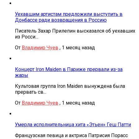
Уехавшим артистам предложили выступить в
Донбассе ради возвращения в Россию
Писатель Захар Прилепин высказался об уехавших
из Росси...
От
Владимир Чуев
,
1 месяц назад
Концерт Iron Maiden в Париже прервали из-за
жары
Культовая группа Iron Maiden вынуждена была
прервать св...
От
Владимир Чуев
,
1 месяц назад
Умерла исполнительница хита «Этьен» Геш Патти
Французская певица и актриса Патрисия Порасс