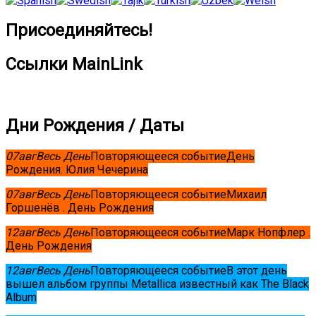
Присоединяйтесь!
Ссылки MainLink
Дни Рождения / Даты
07
авг
Весь День
Повторяющееся событие
День
Рождения. Юлия Чечерина
07
авг
Весь День
Повторяющееся событие
Михаил
Горшенёв . День Рождения
12
авг
Весь День
Повторяющееся событие
Марк Нопфлер .
День Рождения
12
авг
Весь День
Повторяющееся событие
В этот день
вышел альбом группы Metallica известный как The Black
Album