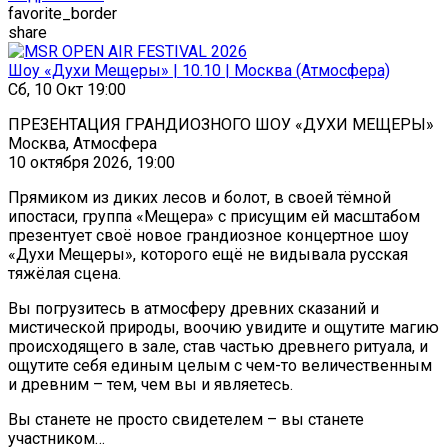
favorite_border
share
Шоу «Духи Мещеры» | 10.10 | Москва (Атмосфера)
Сб, 10 Окт 19:00
ПРЕЗЕНТАЦИЯ ГРАНДИОЗНОГО ШОУ «ДУХИ МЕЩЕРЫ»
Москва, Атмосфера
10 октября 2026, 19:00
Прямиком из диких лесов и болот, в своей тёмной
ипостаси, группа «Мещера» с присущим ей масштабом
презентует своё новое грандиозное концертное шоу
«Духи Мещеры», которого ещё не видывала русская
тяжёлая сцена.
Вы погрузитесь в атмосферу древних сказаний и
мистической природы, воочию увидите и ощутите магию
происходящего в зале, став частью древнего ритуала, и
ощутите себя единым целым с чем-то величественным
и древним – тем, чем вы и являетесь.
Вы станете не просто свидетелем – вы станете
участником…