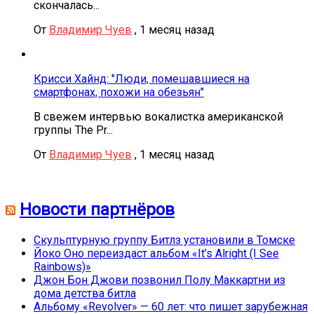
скончалась...
От
Владимир Чуев
,
1 месяц назад
Крисси Хайнд: "Люди, помешавшиеся на
смартфонах, похожи на обезьян"
В свежем интервью вокалистка американской
группы The Pr...
От
Владимир Чуев
,
1 месяц назад
Новости партнёров
Скульптурную группу Битлз установили в Томске
Йоко Оно переиздаст альбом «It’s Alright (I See
Rainbows)»
Джон Бон Джови позвонил Полу Маккартни из
дома детства битла
Альбому «Revolver» — 60 лет: что пишет зарубежная