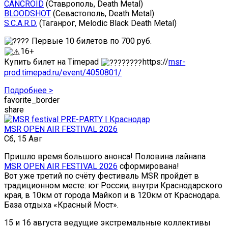
CANCROID
(Ставрополь, Death Metal)
BLOODSHOT
(Севастополь, Death Metal)
S.C.A.R.D.
(Таганрог, Melodic Black Death Metal)
Первые 10 билетов по 700 руб.
16+
Купить билет на Timepad
https://
msr-
prod.timepad.ru/event/4050801/
Подробнее >
favorite_border
share
MSR OPEN AIR FESTIVAL 2026
Сб, 15 Авг
Пришло время большого анонса! Половина лайнапа
MSR OPEN AIR FESTIVAL 2026
сформирована!
Вот уже третий по счёту фестиваль MSR пройдёт в
традиционном месте: юг России, внутри Краснодарского
края, в 10км от города Майкоп и в 120км от Краснодара.
База отдыха «Красный Мост».
15 и 16 августа ведущие экстремальные коллективы