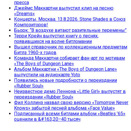
пресса
Джеймс Маккартни выпустил клип на песню
«Dreams»
Концерты. Москва. 13.8.2026. Stone Shades в Союз
Композиторов!
Бьорк: “В воздухе витают разительные перемены”
Терри Крейн выпустил книгу о песнях,
появившихся на волне битломании
Вышел справочник по коллекционным предметам
Битлз 1960-х годов
Команда Маккартни собирает фан-арт по мотивам
«The Boys of Dungeon Lane»
Альбом Маккартни «The Boys of Dungeon Lane»
выпустили на аудиокарте Yoto
Появились новые подробности о переиздании
«Rubber Soul»
Неизвестное демо Леннона «Little Girl» выпустят в
переиздании «Rubber Soul»
Фил Коллинз назвал свою версию «Tomorrow Never
Knows» забытой песней альбома «Face Value»
Подписанный всеми битлами альбом «Beatles ’65»
оценили в &#163;20–40 тысяч