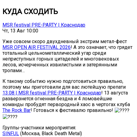
КУДА СХОДИТЬ
MSR festival PRE-PARTY | Краснодар
Чт, 13 Авг 10:00
Уже совсем скоро двухдневный экстрим метал-фест
MSR OPEN AIR FESTIVAL 2026
! А это означает, что грядет
тотальный цельнометаллический угар среди
неприступных горных цитаделей и многовековых
лесов, исчерченных извилистыми и затерянными
тропами…
К такому событию нужно подготовиться правильно,
поэтому мы приготовили для вас лютейшую препати
13.08 | MSR festival PRE-PARTY | Краснодар
! 13 августа
разверзнется огненная бездна и 4 ломовейшие
команды пробудят первородный хаос в чертогах клуба
The Rock Bar
! Готовься к фестивалю правильно!
Группы-участники мероприятия:
SINFUL
(Москва, Black Death Metal)