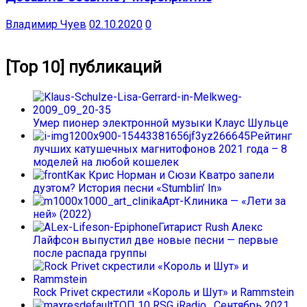
Владимир Чуев
02.10.2020
0
[Top 10] публикаций
Умер пионер электронной музыки Клаус Шульце
Рейтинг
лучших катушечных магнитофонов 2021 года – 8
моделей на любой кошелек
Как Крис Норман и Сюзи Кватро запели
дуэтом? История песни «Stumblin’ In»
Арт-Клиника — «Лети за
ней» (2022)
Гитарист Rush Алекс
Лайфсон выпустил две новые песни — первые
после распада группы
Rock Privet скрестили «Король и Шут» и Rammstein
ТОП 10 RSG iRadio . Сентябрь 2021