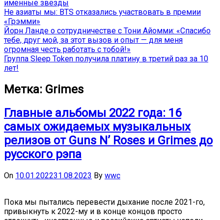
именные звёзды
Не азиаты мы: BTS отказались участвовать в премии
«Грэмми»
Йорн Ланде о сотрудничестве с Тони Айомми: «Спасибо
тебе, друг мой, за этот вызов и опыт — для меня
огромная честь работать с тобой!»
Группа Sleep Token получила платину в третий раз за 10
лет!
Метка:
Grimes
Главные альбомы 2022 года: 16
самых ожидаемых музыкальных
релизов от Guns N’ Roses и Grimes до
русского рэпа
On
10.01.2022
31.08.2023
By
wwc
Пока мы пытались перевести дыхание после 2021-го,
привыкнуть к 2022-му и в конце концов просто