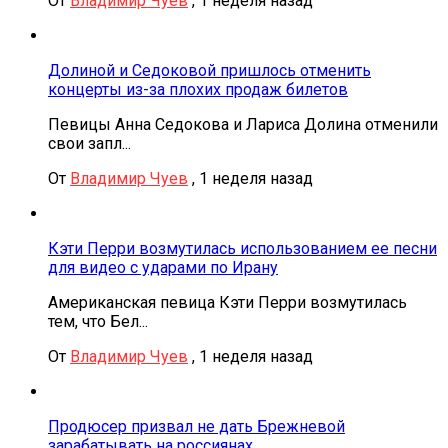
От
Владимир Чуев
,
1 неделя назад
Долиной и Седоковой пришлось отменить
концерты из-за плохих продаж билетов
Певицы Анна Седокова и Лариса Долина отменили
свои запл...
От
Владимир Чуев
,
1 неделя назад
Кэти Перри возмутилась использованием ее песни
для видео с ударами по Ирану
Американская певица Кэти Перри возмутилась
тем, что Бел...
От
Владимир Чуев
,
1 неделя назад
Продюсер призвал не дать Брежневой
зарабатывать на россиянах