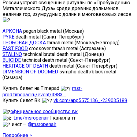
России устроят священные ритуалы по «Пробуждению
Металлического Духа» среди древних дольменов,
величия гор, изумрудных долин и многовековых лесов…
АРКОНА
pagan black metal (Москва)
PYRE
death metal (Санкт-Петербург)
ГРОБОВАЯ ДОСКА
thrash metal (Москва/Белгород)
FAST FOOD
crossover thrash metal (Астрахань)
STALINO
technical brutal death metal (Донецк)
BUICIDE
technical death metal (Санкт-Петербург)
HERITAGE OF DEATH
death metal (Санкт-Петербург)
DIMENSION OF DOOMED
sympho death/black metal
(Самара)
Купить билет на Timepad
msr-
prod.timepad.ru/event/3883…
Купить билет ВК
vk.com/app5575136_-239035189
официальное сообщество вк
t.me/msropenair
| канал в тг
инст —
@msropenair
Подробнее >