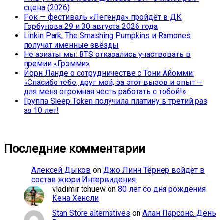
сцена (2026)
Рок — фестиваль «Легенда» пройдёт в ДК
Горбунова 29 и 30 августа 2026 года
Linkin Park, The Smashing Pumpkins и Ramones
получат именные звёзды
Не азиаты мы: BTS отказались участвовать в
премии «Грэмми»
Йорн Ланде о сотрудничестве с Тони Айомми:
«Спасибо тебе, друг мой, за этот вызов и опыт —
для меня огромная честь работать с тобой!»
Группа Sleep Token получила платину в третий раз
за 10 лет!
Последние комментарии
Алексей Дыков
on
Джо Линн Тёрнер войдёт в
состав жюри Интервидения
vladimir tchuew
on
80 лет со дня рождения
Кена Хенсли
Stan Store alternatives
on
Алан Парсонс. День