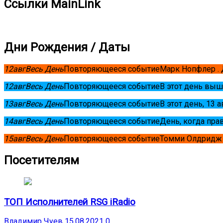
Ссылки MainLink
Дни Рождения / Даты
12
авг
Весь День
Повторяющееся событие
Марк Нопфлер .
12
авг
Весь День
Повторяющееся событие
В этот день выш
13
авг
Весь День
Повторяющееся событие
В этот день, 13 
14
авг
Весь День
Повторяющееся событие
День, когда пра
15
авг
Весь День
Повторяющееся событие
Томми Олдридж 
Посетителям
ТОП Исполнителей RSG iRadio
Владимир Чуев
15.08.2021
0