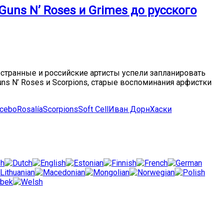
ns N’ Roses и Grimes до русского
остранные и российские артисты успели запланировать
s N’ Roses и Scorpions, старые воспоминания арфистки
acebo
Rosalía
Scorpions
Soft Cell
Иван Дорн
Хаски