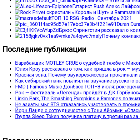
Арт-Клиника — «Лети за ней
Гитарист Rush Алекс Лайфс
ТОП 10 RSG iRadio . Сентябрь 2021
Duran Dur
Брюс Спрингстин рассказал о колл
Почему компакт
Последние публикации
Барабанщик MÖTLEY CRÜE о судебной тяжбе с Миком
Юлия Кроу рассказала о том, как пришла в рок — му
Красная зона: Почему звукорежиссеры проклинали а
Как сибирский панк повлиял на звучание русского р
FMD | Famous Music Донбасс ТОП–8 июля: рок-сцена
Рок — фестиваль «Легенда» пройдёт в ДК Горбунова 
Linkin Park, The Smashing Pumpkins и Ramones полу
Не азиаты мы: BTS отказались участвовать в преми
Йорн Ланде о сотрудничестве с Тони Айомми: «Спасиб
Группа Sleep Token получила платину в третий раз за 