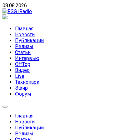
Skip
08.08.2026
to
content
RSG iRadio
RSG iRadio — Музыка различных музыкальных направлен
Главная
Новости
Публикации
Релизы
Статьи
Интервью
OffTop
Видео
Live
Технопарк
Эфир
Форум
Главная
Новости
Публикации
Релизы
Статьи