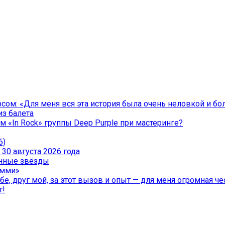
ом: «Для меня вся эта история была очень неловкой и бо
из балета
 «In Rock» группы Deep Purple при мастеринге?
6)
30 августа 2026 года
менные звёзды
эмми»
е, друг мой, за этот вызов и опыт — для меня огромная чес
т!