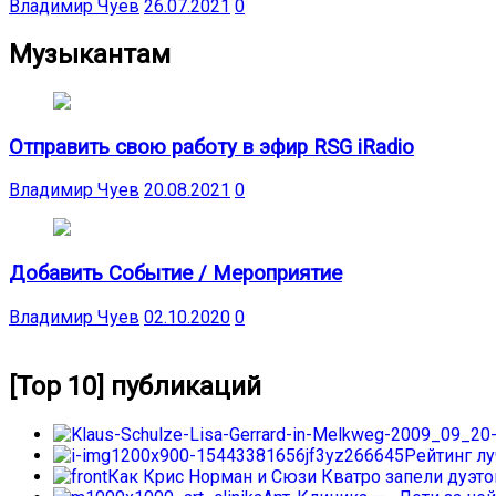
Владимир Чуев
26.07.2021
0
Музыкантам
Отправить свою работу в эфир RSG iRadio
Владимир Чуев
20.08.2021
0
Добавить Событие / Мероприятие
Владимир Чуев
02.10.2020
0
[Top 10] публикаций
Рейтинг л
Как Крис Норман и Сюзи Кватро запели дуэтом