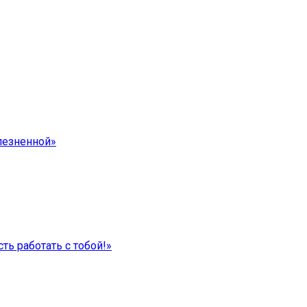
лезненной»
ть работать с тобой!»