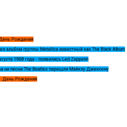
 День Рождения
ел альбом группы Metallica известный как The Black Album
августа 1968 года - появились Led Zeppelin
ва на песни The Beatles перешли Майклу Джексону
. День Рождения