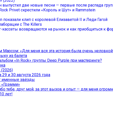
» (2022)
он выпустил две новые песни — первые после распада гру
Rock Privet скрестили «Король и Шут» и Rammstein
an показали клип с королевой Елизаветой II и Леди Гагой
аборации с The Killers
-кассеты возвращаются на рынок и как приобщиться к фор
 Марсом: «Для меня вся эта история была очень неловкой
зыку из балета
льбом «In Rock» группы Deep Purple при мастеринге?
ока
 (2026)
29 и 30 августа 2026 года
чат именные звёзды
и «Грэмми»
о тебе, друг мой, за этот вызов и опыт — для меня огромна
10 лет!