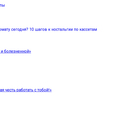
ппы
мату сегодня? 10 шагов к ностальгии по кассетам
 и болезненной»
я честь работать с тобой!»