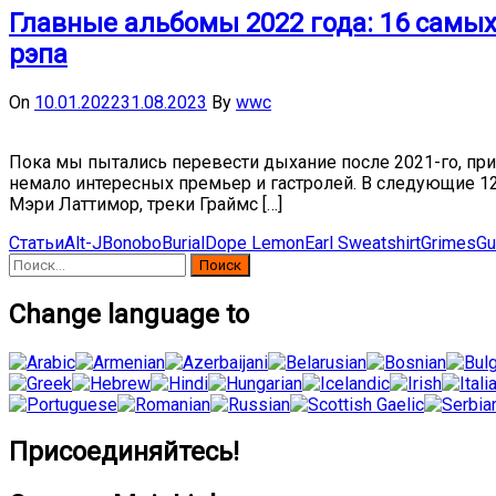
Главные альбомы 2022 года: 16 самых
рэпа
On
10.01.2022
31.08.2023
By
wwc
Пока мы пытались перевести дыхание после 2021-го, при
немало интересных премьер и гастролей. В следующие 12
Мэри Латтимор, треки Граймс […]
Статьи
Alt-J
Bonobo
Burial
Dope Lemon
Earl Sweatshirt
Grimes
Gu
Найти:
Change language to
Присоединяйтесь!