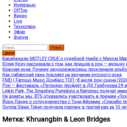
Интервью
OffTop
Видео
Live
Технопарк
Эфир
Форум
Найти:
Latest
Барабанщик MÖTLEY CRÜE о судебной тяжбе с Миком Марс
Юлия Кроу рассказала о том, как пришла в рок — музыку 
Красная зона: Почему звукорежиссеры проклинали альбом
Как сибирский панк повлиял на звучание русского рока
FMD | Famous Music Донбасс ТОП–8 июля: рок-сцена (202
Рок — фестиваль «Легенда» пройдёт в ДК Горбунова 29 и 
Linkin Park, The Smashing Pumpkins и Ramones получат и
Не азиаты мы: BTS отказались участвовать в премии «Гр
Йорн Ланде о сотрудничестве с Тони Айомми: «Спасибо теб
Группа Sleep Token получила платину в третий раз за 10 ле
Метка:
Khruangbin & Leon Bridges