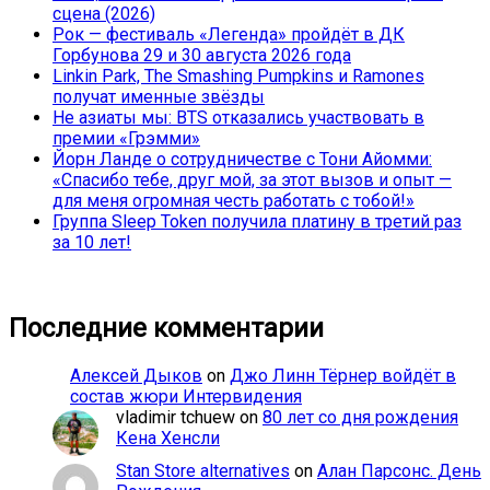
сцена (2026)
Рок — фестиваль «Легенда» пройдёт в ДК
Горбунова 29 и 30 августа 2026 года
Linkin Park, The Smashing Pumpkins и Ramones
получат именные звёзды
Не азиаты мы: BTS отказались участвовать в
премии «Грэмми»
Йорн Ланде о сотрудничестве с Тони Айомми:
«Спасибо тебе, друг мой, за этот вызов и опыт —
для меня огромная честь работать с тобой!»
Группа Sleep Token получила платину в третий раз
за 10 лет!
Последние комментарии
Алексей Дыков
on
Джо Линн Тёрнер войдёт в
состав жюри Интервидения
vladimir tchuew
on
80 лет со дня рождения
Кена Хенсли
Stan Store alternatives
on
Алан Парсонс. День