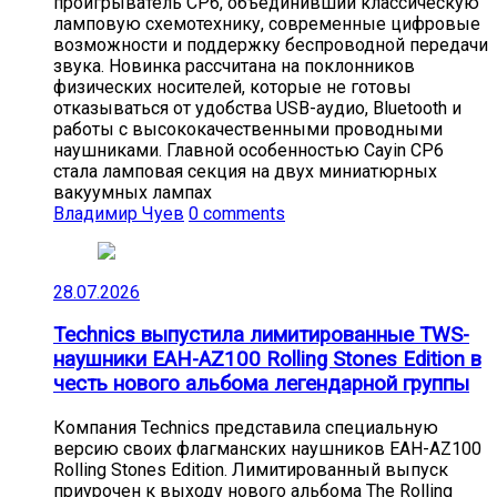
проигрыватель CP6, объединивший классическую
ламповую схемотехнику, современные цифровые
возможности и поддержку беспроводной передачи
звука. Новинка рассчитана на поклонников
физических носителей, которые не готовы
отказываться от удобства USB-аудио, Bluetooth и
работы с высококачественными проводными
наушниками. Главной особенностью Cayin CP6
стала ламповая секция на двух миниатюрных
вакуумных лампах
Владимир Чуев
0 comments
28.07.2026
Technics выпустила лимитированные TWS-
наушники EAH-AZ100 Rolling Stones Edition в
честь нового альбома легендарной группы
Компания Technics представила специальную
версию своих флагманских наушников EAH-AZ100
Rolling Stones Edition. Лимитированный выпуск
приурочен к выходу нового альбома The Rolling