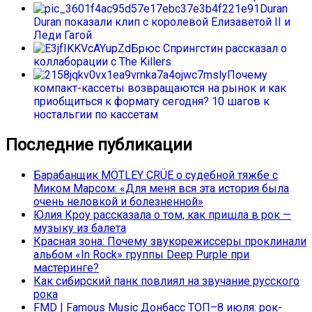
Duran
Duran показали клип с королевой Елизаветой II и
Леди Гагой
Брюс Спрингстин рассказал о
коллаборации с The Killers
Почему
компакт-кассеты возвращаются на рынок и как
приобщиться к формату сегодня? 10 шагов к
ностальгии по кассетам
Последние публикации
Барабанщик MÖTLEY CRÜE о судебной тяжбе с
Миком Марсом: «Для меня вся эта история была
очень неловкой и болезненной»
Юлия Кроу рассказала о том, как пришла в рок —
музыку из балета
Красная зона: Почему звукорежиссеры проклинали
альбом «In Rock» группы Deep Purple при
мастеринге?
Как сибирский панк повлиял на звучание русского
рока
FMD | Famous Music Донбасс ТОП–8 июля: рок-