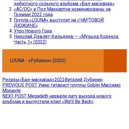
дебютного сольного альбома «Бал-маскарад»
«AC/DC» и Пол Маккартни номинированы на
Грэмми 2022 года
Группа «LOUNA» выступит на «ЧАРТОВОЙ
ДЮЖИНЕ»
Утро Нового Года
Николай Девлет-Кильдеев — «Музыка Кодекса.
Часть 1» (2022)
LOUNA - «Рубикон» (2022)
Релизы
«Бал-маскарад»
2022
Виталий Дубинин
Навигация
Previous
PREVIOUS POST
Умер гитарист группы Goblin Массимо
post:
Моранте
по
Next
NEXT POST
Megadeth назвали дату выхода нового
записям
post:
альбома и выпустили клип «We’ll Be Back»