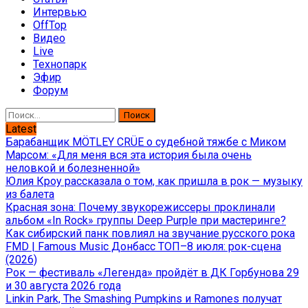
Интервью
OffTop
Видео
Live
Технопарк
Эфир
Форум
Найти:
Latest
Барабанщик MÖTLEY CRÜE о судебной тяжбе с Миком
Марсом: «Для меня вся эта история была очень
неловкой и болезненной»
Юлия Кроу рассказала о том, как пришла в рок — музыку
из балета
Красная зона: Почему звукорежиссеры проклинали
альбом «In Rock» группы Deep Purple при мастеринге?
Как сибирский панк повлиял на звучание русского рока
FMD | Famous Music Донбасс ТОП–8 июля: рок-сцена
(2026)
Рок — фестиваль «Легенда» пройдёт в ДК Горбунова 29
и 30 августа 2026 года
Linkin Park, The Smashing Pumpkins и Ramones получат