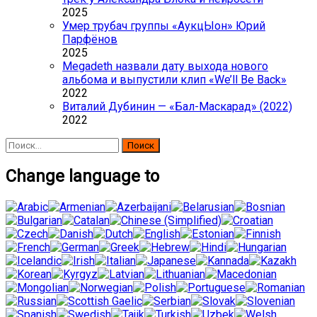
2025
Умер трубач группы «АукцЫон» Юрий
Парфёнов
2025
Megadeth назвали дату выхода нового
альбома и выпустили клип «We’ll Be Back»
2022
Виталий Дубинин — «Бал-Маскарад» (2022)
2022
Найти:
Change language to