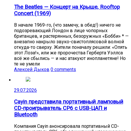
The Beatles — Концерт на Крыше, Rooftop
Concert (1969)
В начале 1969-го, (что замечу, в обед!) ничего не
подозревающий Лондон в лице чопорных
британцев, и растерянных, безоружных «Бобби» * —
внезапно накрыло звуко-свистоплясовой волной
откуда-то сверху. Жители поначалу решили: «Опять
этот Лоза!», или же пророчества Герберта Уэллса
всё же сбылись — и нас атакуют инопланетяне! Но
те не умели
Алексей Дыков
0 comments
29.07.2026
Cayin представила портативный ламповый
CD-проигрыватель CP6 с USB-ЦАП и
Bluetooth
Компания Cayin анонсировала портативный CD-