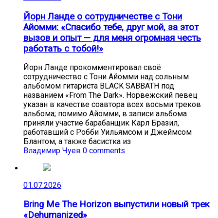
Йорн Ланде о сотрудничестве с Тони
Айомми: «Спасибо тебе, друг мой, за этот
вызов и опыт — для меня огромная честь
работать с тобой!»
Йорн Ланде прокомментировал своё
сотрудничество с Тони Айомми над сольным
альбомом гитариста BLACK SABBATH под
названием «From The Dark». Норвежский певец
указан в качестве соавтора всех восьми треков
альбома; помимо Айомми, в записи альбома
приняли участие барабанщик Карл Бразил,
работавший с Робби Уильямсом и Джеймсом
Блантом, а также басистка из
Владимир Чуев
0 comments
01.07.2026
Bring Me The Horizon выпустили новый трек
«Dehumanized»