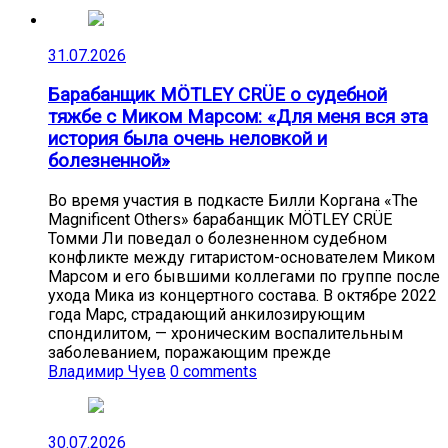
31.07.2026
Барабанщик MÖTLEY CRÜE о судебной
тяжбе с Миком Марсом: «Для меня вся эта
история была очень неловкой и
болезненной»
Во время участия в подкасте Билли Коргана «The
Magnificent Others» барабанщик MÖTLEY CRÜE
Томми Ли поведал о болезненном судебном
конфликте между гитаристом-основателем Миком
Марсом и его бывшими коллегами по группе после
ухода Мика из концертного состава. В октябре 2022
года Марс, страдающий анкилозирующим
спондилитом, — хроническим воспалительным
заболеванием, поражающим прежде
Владимир Чуев
0 comments
30.07.2026