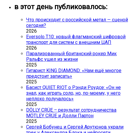
в этот день публиковалось:
Что происходит с российской метал — сценой
сегодня?
2026
Eversolo T10: новый флагманский цифровой
транспорт для систем с внешним ЦАП
2026
Парализованный британский рокер Мик
Ральфс ушел из жизни
2025
Гитарист KING DIAMOND: «Нам ещё многое
предстоит записать»
2025
Басист QUIET RIOT о Рэнди Роудсе: «Он не
знал, как играть соло, но, по-моему, у него
неплохо получалось»
2025
DÖLLY CRÜE – результат сотрудничества
MÖTLEY CRÜE и Долли Партон
2025
Сергей Бобунец и Сергей Арутюнов украли
трек у Александра Блока и нейросети