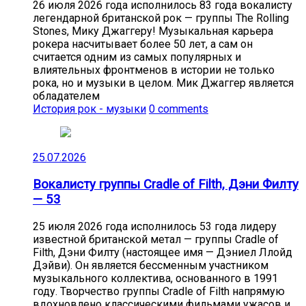
26 июля 2026 года исполнилось 83 года вокалисту
легендарной британской рок — группы The Rolling
Stones, Мику Джаггеру! Музыкальная карьера
рокера насчитывает более 50 лет, а сам он
считается одним из самых популярных и
влиятельных фронтменов в истории не только
рока, но и музыки в целом. Мик Джаггер является
обладателем
История рок - музыки
0 comments
25.07.2026
Вокалисту группы Cradle of Filth, Дэни Филту
— 53
25 июля 2026 года исполнилось 53 года лидеру
известной британской метал — группы Cradle of
Filth, Дэни Филту (настоящее имя — Дэниел Ллойд
Дэйви). Он является бессменным участником
музыкального коллектива, основанного в 1991
году. Творчество группы Cradle of Filth напрямую
вдохновлено классическими фильмами ужасов и