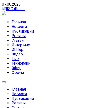
Skip
07.08.2026
to
content
RSG iRadio
RSG iRadio — Музыка различных музыкальных
направлений без возрастных ограничений
Главная
Новости
Публикации
Релизы
Статьи
Интервью
OffTop
Видео
Live
Технопарк
Эфир
Форум
Главная
Новости
Публикации
Релизы
Статьи