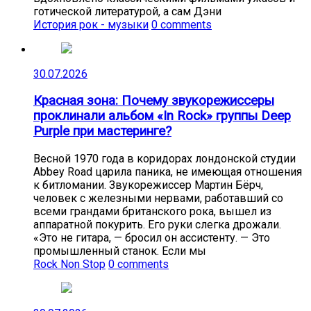
готической литературой, а сам Дэни
История рок - музыки
0 comments
30.07.2026
Красная зона: Почему звукорежиссеры
проклинали альбом «In Rock» группы Deep
Purple при мастеринге?
Весной 1970 года в коридорах лондонской студии
Abbey Road царила паника, не имеющая отношения
к битломании. Звукорежиссер Мартин Бёрч,
человек с железными нервами, работавший со
всеми грандами британского рока, вышел из
аппаратной покурить. Его руки слегка дрожали.
«Это не гитара, — бросил он ассистенту. — Это
промышленный станок. Если мы
Rock Non Stop
0 comments