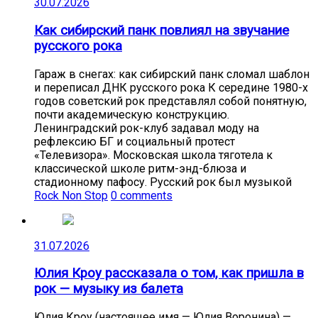
30.07.2026
Как сибирский панк повлиял на звучание
русского рока
Гараж в снегах: как сибирский панк сломал шаблон
и переписал ДНК русского рока К середине 1980-х
годов советский рок представлял собой понятную,
почти академическую конструкцию.
Ленинградский рок-клуб задавал моду на
рефлексию БГ и социальный протест
«Телевизора». Московская школа тяготела к
классической школе ритм-энд-блюза и
стадионному пафосу. Русский рок был музыкой
Rock Non Stop
0 comments
31.07.2026
Юлия Кроу рассказала о том, как пришла в
рок — музыку из балета
Юлия Кроу (настоящее имя — Юлия Воронина) —