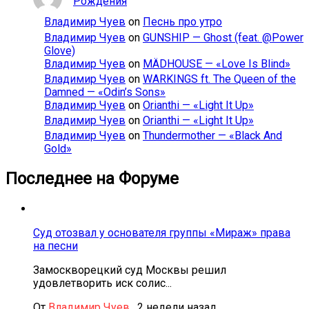
Рождения
Владимир Чуев
on
Песнь про утро
Владимир Чуев
on
GUNSHIP — Ghost (feat. @Power
Glove)
Владимир Чуев
on
MÄDHOUSE — «Love Is Blind»
Владимир Чуев
on
WARKINGS ft. The Queen of the
Damned — «Odin’s Sons»
Владимир Чуев
on
Orianthi — «Light It Up»
Владимир Чуев
on
Orianthi — «Light It Up»
Владимир Чуев
on
Thundermother — «Black And
Gold»
Последнее на Форуме
Суд отозвал у основателя группы «Мираж» права
на песни
Замоскворецкий суд Москвы решил
удовлетворить иск солис...
От
Владимир Чуев
,
2 недели назад