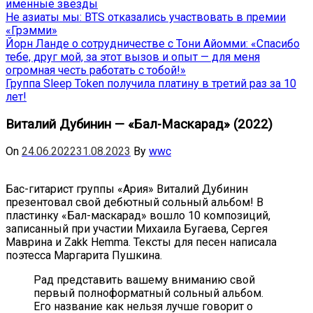
именные звёзды
Не азиаты мы: BTS отказались участвовать в премии
«Грэмми»
Йорн Ланде о сотрудничестве с Тони Айомми: «Спасибо
тебе, друг мой, за этот вызов и опыт — для меня
огромная честь работать с тобой!»
Группа Sleep Token получила платину в третий раз за 10
лет!
Виталий Дубинин — «Бал-Маскарад» (2022)
On
24.06.2022
31.08.2023
By
wwc
Бас-гитарист группы «Ария» Виталий Дубинин
презентовал свой дебютный сольный альбом! В
пластинку «Бал-маскарад» вошло 10 композиций,
записанный при участии Михаила Бугаева, Сергея
Маврина и Zakk Hemma. Тексты для песен написала
поэтесса Маргарита Пушкина.
Рад представить вашему вниманию свой
первый полноформатный сольный альбом.
Его название как нельзя лучше говорит о