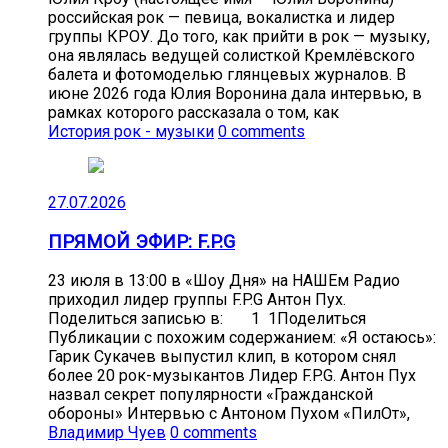
российская рок — певица, вокалистка и лидер
группы КРОУ. До того, как прийти в рок — музыку,
она являлась ведущей солисткой Кремлёвского
балета и фотомоделью глянцевых журналов. В
июне 2026 года Юлия Воронина дала интервью, в
рамках которого рассказала о том, как
История рок - музыки
0 comments
27.07.2026
ПРЯМОЙ ЭФИР: F.P.G
23 июля в 13:00 в «Шоу Дня» на НАШЕм Радио
приходил лидер группы F.P.G Антон Пух.
Поделиться записью в: 1 1Поделиться
Публикации с похожим содержанием: «Я остаюсь»:
Гарик Сукачев выпустил клип, в котором снял
более 20 рок-музыкантов Лидер F.P.G. Антон Пух
назвал секрет популярности «Гражданской
обороны» Интервью с Антоном Пухом «ПилОт»,
Владимир Чуев
0 comments