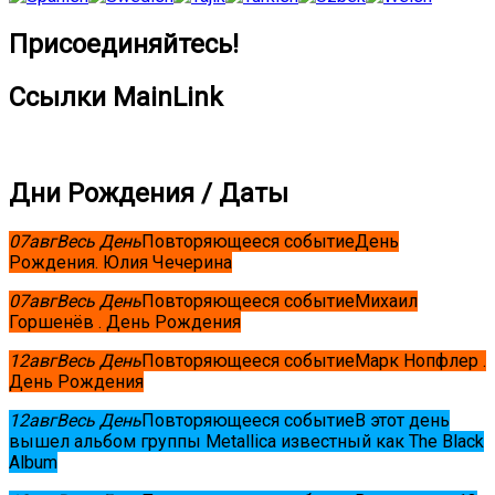
Присоединяйтесь!
Ссылки MainLink
Дни Рождения / Даты
07
авг
Весь День
Повторяющееся событие
День
Рождения. Юлия Чечерина
07
авг
Весь День
Повторяющееся событие
Михаил
Горшенёв . День Рождения
12
авг
Весь День
Повторяющееся событие
Марк Нопфлер .
День Рождения
12
авг
Весь День
Повторяющееся событие
В этот день
вышел альбом группы Metallica известный как The Black
Album