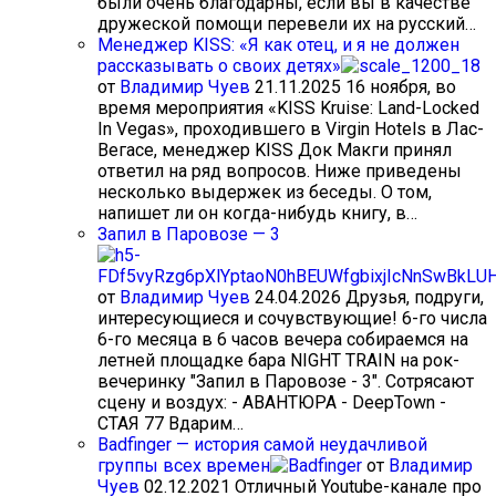
были очень благодарны, если вы в качестве
дружеской помощи перевели их на русский…
Менеджер KISS: «Я как отец, и я не должен
рассказывать о своих детях»
от
Владимир Чуев
21.11.2025
16 ноября, во
время мероприятия «KISS Kruise: Land-Locked
In Vegas», проходившего в Virgin Hotels в Лас-
Вегасе, менеджер KISS Док Макги принял
ответил на ряд вопросов. Ниже приведены
несколько выдержек из беседы. О том,
напишет ли он когда-нибудь книгу, в…
Запил в Паровозе — 3
от
Владимир Чуев
24.04.2026
Друзья, подруги,
интересующиеся и сочувствующие! 6-го числа
6-го месяца в 6 часов вечера собираемся на
летней площадке бара NIGHT TRAIN на рок-
вечеринку "Запил в Паровозе - 3". Сотрясают
сцену и воздух: - АВАНТЮРА - DeepTown -
СТАЯ 77 Вдарим…
Badfinger — история самой неудачливой
группы всех времен
от
Владимир
Чуев
02.12.2021
Отличный Youtube-канале про