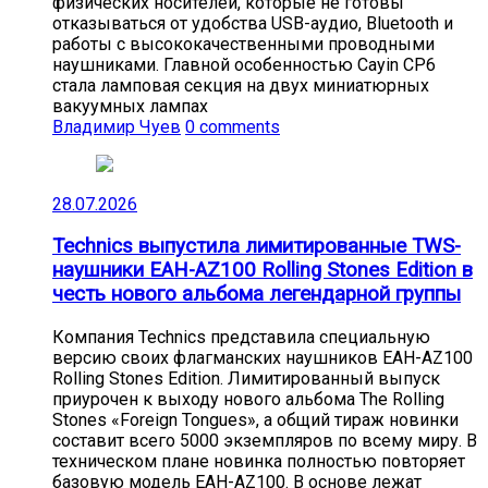
физических носителей, которые не готовы
отказываться от удобства USB-аудио, Bluetooth и
работы с высококачественными проводными
наушниками. Главной особенностью Cayin CP6
стала ламповая секция на двух миниатюрных
вакуумных лампах
Владимир Чуев
0 comments
28.07.2026
Technics выпустила лимитированные TWS-
наушники EAH-AZ100 Rolling Stones Edition в
честь нового альбома легендарной группы
Компания Technics представила специальную
версию своих флагманских наушников EAH-AZ100
Rolling Stones Edition. Лимитированный выпуск
приурочен к выходу нового альбома The Rolling
Stones «Foreign Tongues», а общий тираж новинки
составит всего 5000 экземпляров по всему миру. В
техническом плане новинка полностью повторяет
базовую модель EAH-AZ100. В основе лежат