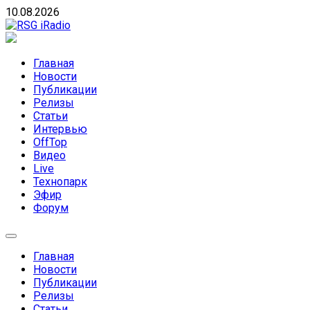
Skip
10.08.2026
to
content
RSG iRadio
RSG iRadio — Музыка различных музыкальных
направлений без возрастных ограничений
Главная
Новости
Публикации
Релизы
Статьи
Интервью
OffTop
Видео
Live
Технопарк
Эфир
Форум
Главная
Новости
Публикации
Релизы
Статьи