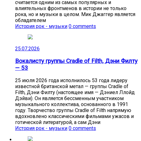
считается одним из самых популярных и
влиятельных фронтменов в истории не только
рока, но и музыки в целом. Мик Джаггер является
обладателем
История рок - музыки
0 comments
25.07.2026
Вокалисту группы Cradle of Filth, Дэни Филту
— 53
25 июля 2026 года исполнилось 53 года лидеру
известной британской метал — группы Cradle of
Filth, Дэни Филту (настоящее имя — Дэниел Ллойд
Дэйви). Он является бессменным участником
музыкального коллектива, основанного в 1991
году. Творчество группы Cradle of Filth напрямую
вдохновлено классическими фильмами ужасов и
готической литературой, а сам Дэни
История рок - музыки
0 comments