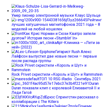
Умер пионер электронной музыки Клаус Шульце
Рейтинг
лучших катушечных магнитофонов 2021 года – 8
моделей на любой кошелек
Как Крис Норман и Сюзи Кватро запели
дуэтом? История песни «Stumblin’ In»
Арт-Клиника — «Лети за
ней» (2022)
Гитарист Rush Алекс
Лайфсон выпустил две новые песни — первые
после распада группы
Rock Privet скрестили «Король и Шут» и Rammstein
ТОП 10 RSG iRadio . Сентябрь 2021
Duran
Duran показали клип с королевой Елизаветой II и
Леди Гагой
Брюс Спрингстин рассказал о
коллаборации с The Killers
Почему