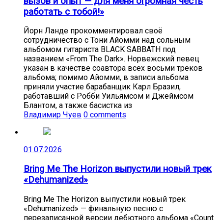
вызов и опыт — для меня огромная честь
работать с тобой!»
Йорн Ланде прокомментировал своё
сотрудничество с Тони Айомми над сольным
альбомом гитариста BLACK SABBATH под
названием «From The Dark». Норвежский певец
указан в качестве соавтора всех восьми треков
альбома; помимо Айомми, в записи альбома
приняли участие барабанщик Карл Бразил,
работавший с Робби Уильямсом и Джеймсом
Блантом, а также басистка из
Владимир Чуев
0 comments
01.07.2026
Bring Me The Horizon выпустили новый трек
«Dehumanized»
Bring Me The Horizon выпустили новый трек
«Dehumanized» — финальную песню с
перезаписанной версии дебютного альбома «Count