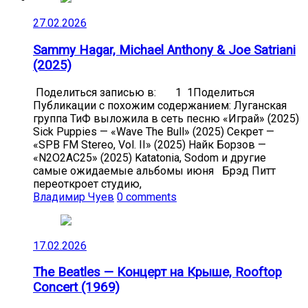
27.02.2026
Sammy Hagar, Michael Anthony & Joe Satriani
(2025)
Поделиться записью в: 1 1Поделиться
Публикации с похожим содержанием: Луганская
группа ТиФ выложила в сеть песню «Играй» (2025)
Sick Puppies — «Wave The Bull» (2025) Секрет —
«SPB FM Stereo, Vol. II» (2025) Найк Борзов —
«N2O2AC25» (2025) Katatonia, Sodom и другие
самые ожидаемые альбомы июня Брэд Питт
переоткроет студию,
Владимир Чуев
0 comments
17.02.2026
The Beatles — Концерт на Крыше, Rooftop
Concert (1969)