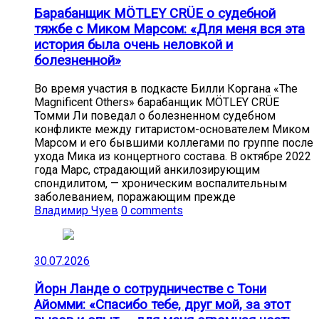
Барабанщик MÖTLEY CRÜE о судебной
тяжбе с Миком Марсом: «Для меня вся эта
история была очень неловкой и
болезненной»
Во время участия в подкасте Билли Коргана «The
Magnificent Others» барабанщик MÖTLEY CRÜE
Томми Ли поведал о болезненном судебном
конфликте между гитаристом-основателем Миком
Марсом и его бывшими коллегами по группе после
ухода Мика из концертного состава. В октябре 2022
года Марс, страдающий анкилозирующим
спондилитом, — хроническим воспалительным
заболеванием, поражающим прежде
Владимир Чуев
0 comments
30.07.2026
Йорн Ланде о сотрудничестве с Тони
Айомми: «Спасибо тебе, друг мой, за этот