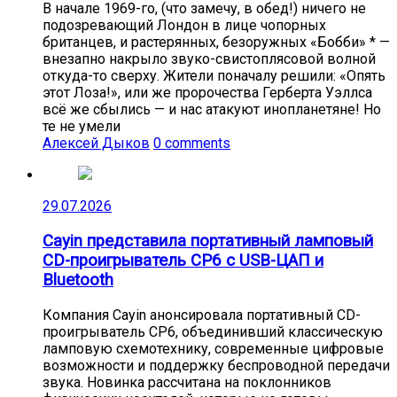
В начале 1969-го, (что замечу, в обед!) ничего не
подозревающий Лондон в лице чопорных
британцев, и растерянных, безоружных «Бобби» * —
внезапно накрыло звуко-свистоплясовой волной
откуда-то сверху. Жители поначалу решили: «Опять
этот Лоза!», или же пророчества Герберта Уэллса
всё же сбылись — и нас атакуют инопланетяне! Но
те не умели
Алексей Дыков
0 comments
29.07.2026
Cayin представила портативный ламповый
CD-проигрыватель CP6 с USB-ЦАП и
Bluetooth
Компания Cayin анонсировала портативный CD-
проигрыватель CP6, объединивший классическую
ламповую схемотехнику, современные цифровые
возможности и поддержку беспроводной передачи
звука. Новинка рассчитана на поклонников