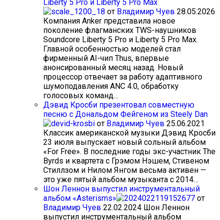
Liberty 5 Pro и Liberty 5 Pro Max
от
Владимир Чуев
28.05.2026
Компания Anker представила новое
поколение флагманских TWS-наушников
Soundcore Liberty 5 Pro и Liberty 5 Pro Max.
Главной особенностью моделей стал
фирменный AI-чип Thus, впервые
анонсированный месяц назад. Новый
процессор отвечает за работу адаптивного
шумоподавления ANC 4.0, обработку
голосовых команд…
Дэвид Кросби презентовал совместную
песню с Дональдом Фейгеном из Steely Dan
от
Владимир Чуев
25.06.2021
Классик американской музыки Дэвид Кросби
23 июля выпускает новый сольный альбом
«For Free». В последние годы экс-участник The
Byrds и квартета с Грэмом Нэшем, Стивеном
Стиллзом и Нилом Янгом весьма активен —
это уже пятый альбом музыканта с 2014…
Шон Леннон выпустил инструментальный
альбом «Asterisms»
от
Владимир Чуев
22.02.2024
Шон Леннон
выпустил инструментальный альбом