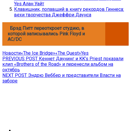
Yes Алан Уайт
Клавишник, попавший в книгу рекордов Гиннеса:
вехи творчества Джеффри Даунса
Брэд Питт переоткроет студию, в
которой записывались Pink Floyd и
AC/DC
Новости
«The Ice Bridge»
«The Quest»
Yes
Навигация
Previous
PREVIOUS POST
Кеннет Даунинг и KK’s Priest показали
post:
клип «Brothers of the Road» и перенесли альбом на
по
октябрь
записям
Next
NEXT POST
Эндрю Веббер и представители Власти на
post:
заборе