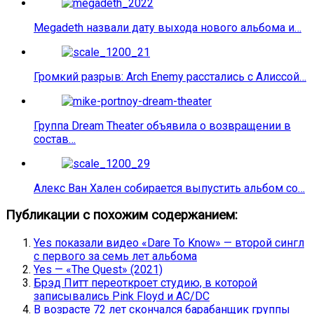
Megadeth назвали дату выхода нового альбома и…
Громкий разрыв: Arch Enemy расстались с Алиссой…
Группа Dream Theater объявила о возвращении в
состав…
Алекс Ван Хален собирается выпустить альбом со…
Публикации с похожим содержанием:
Yes показали видео «Dare To Know» — второй сингл
с первого за семь лет альбома
Yes — «The Quest» (2021)
Брэд Питт переоткроет студию, в которой
записывались Pink Floyd и AC/DC
В возрасте 72 лет скончался барабанщик группы