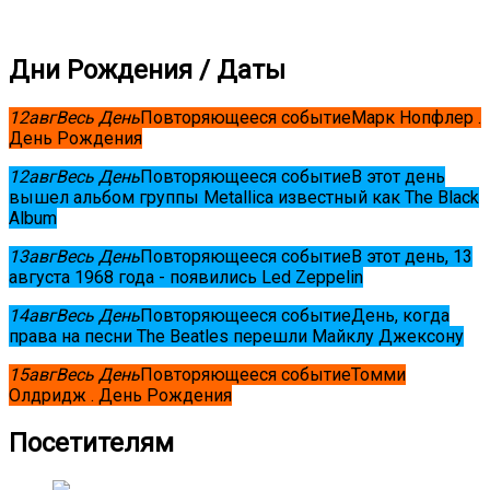
Дни Рождения / Даты
12
авг
Весь День
Повторяющееся событие
Марк Нопфлер .
День Рождения
12
авг
Весь День
Повторяющееся событие
В этот день
вышел альбом группы Metallica известный как The Black
Album
13
авг
Весь День
Повторяющееся событие
В этот день, 13
августа 1968 года - появились Led Zeppelin
14
авг
Весь День
Повторяющееся событие
День, когда
права на песни The Beatles перешли Майклу Джексону
15
авг
Весь День
Повторяющееся событие
Томми
Олдридж . День Рождения
Посетителям