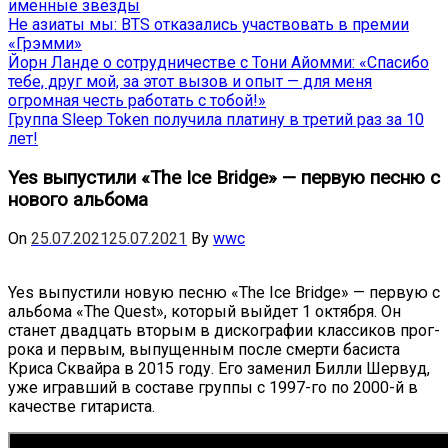
именные звёзды
Не азиаты мы: BTS отказались участвовать в премии
«Грэмми»
Йорн Ланде о сотрудничестве с Тони Айомми: «Спасибо
тебе, друг мой, за этот вызов и опыт — для меня
огромная честь работать с тобой!»
Группа Sleep Token получила платину в третий раз за 10
лет!
Yes выпустили «The Ice Bridge» — первую песню с
нового альбома
On
25.07.2021
25.07.2021
By
wwc
Yes выпустили новую песню «The Ice Bridge» — первую с
альбома «The Quest», который выйдет 1 октября. Он
станет двадцать вторым в дискографии классиков прог-
рока и первым, выпущенным после смерти басиста
Криса Сквайра в 2015 году. Его заменил Билли Шервуд,
уже игравший в составе группы с 1997-го по 2000-й в
качестве гитариста.