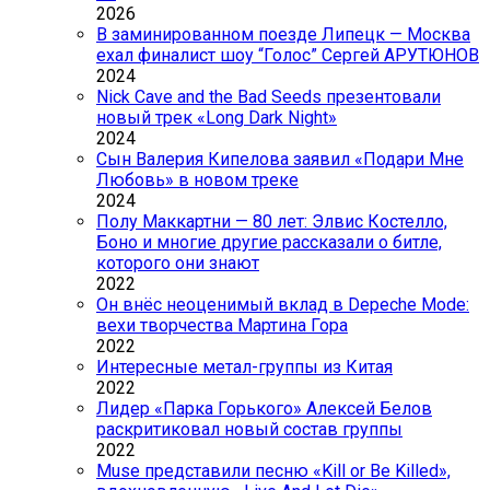
2026
В заминированном поезде Липецк — Москва
ехал финалист шоу “Голос” Сергей АРУТЮНОВ
2024
Nick Cave and the Bad Seeds презентовали
новый трек «Long Dark Night»
2024
Сын Валерия Кипелова заявил «Подари Мне
Любовь» в новом треке
2024
Полу Маккартни — 80 лет: Элвис Костелло,
Боно и многие другие рассказали о битле,
которого они знают
2022
Он внёс неоценимый вклад в Depeche Mode:
вехи творчества Мартина Гора
2022
Интересные метал-группы из Китая
2022
Лидер «Парка Горького» Алексей Белов
раскритиковал новый состав группы
2022
Muse представили песню «Kill or Be Killed»,