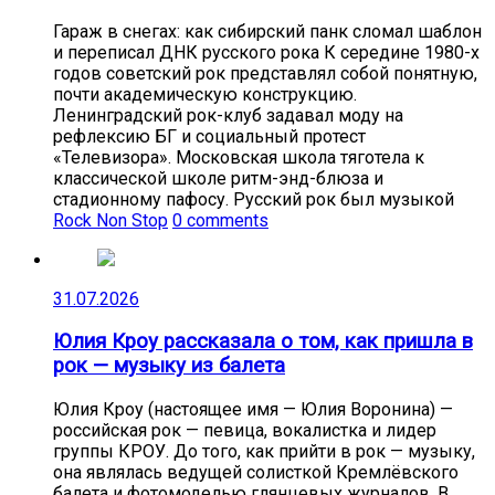
Гараж в снегах: как сибирский панк сломал шаблон
и переписал ДНК русского рока К середине 1980-х
годов советский рок представлял собой понятную,
почти академическую конструкцию.
Ленинградский рок-клуб задавал моду на
рефлексию БГ и социальный протест
«Телевизора». Московская школа тяготела к
классической школе ритм-энд-блюза и
стадионному пафосу. Русский рок был музыкой
Rock Non Stop
0 comments
31.07.2026
Юлия Кроу рассказала о том, как пришла в
рок — музыку из балета
Юлия Кроу (настоящее имя — Юлия Воронина) —
российская рок — певица, вокалистка и лидер
группы КРОУ. До того, как прийти в рок — музыку,
она являлась ведущей солисткой Кремлёвского
балета и фотомоделью глянцевых журналов. В