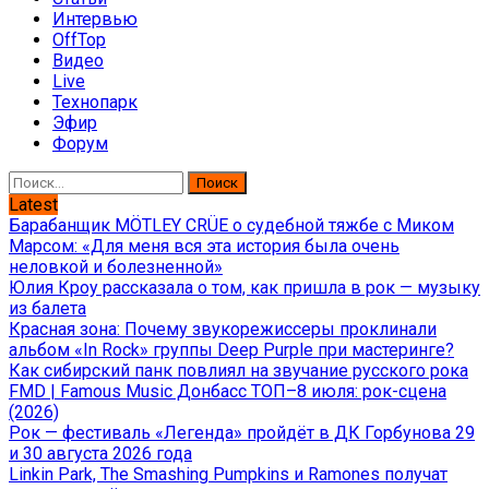
Интервью
OffTop
Видео
Live
Технопарк
Эфир
Форум
Найти:
Latest
Барабанщик MÖTLEY CRÜE о судебной тяжбе с Миком
Марсом: «Для меня вся эта история была очень
неловкой и болезненной»
Юлия Кроу рассказала о том, как пришла в рок — музыку
из балета
Красная зона: Почему звукорежиссеры проклинали
альбом «In Rock» группы Deep Purple при мастеринге?
Как сибирский панк повлиял на звучание русского рока
FMD | Famous Music Донбасс ТОП–8 июля: рок-сцена
(2026)
Рок — фестиваль «Легенда» пройдёт в ДК Горбунова 29
и 30 августа 2026 года
Linkin Park, The Smashing Pumpkins и Ramones получат