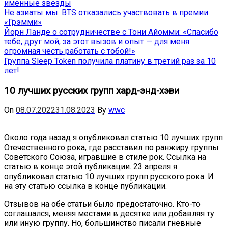
именные звёзды
Не азиаты мы: BTS отказались участвовать в премии
«Грэмми»
Йорн Ланде о сотрудничестве с Тони Айомми: «Спасибо
тебе, друг мой, за этот вызов и опыт — для меня
огромная честь работать с тобой!»
Группа Sleep Token получила платину в третий раз за 10
лет!
10 лучших русских групп хард-энд-хэви
On
08.07.2022
31.08.2023
By
wwc
Около года назад я опубликовал статью 10 лучших групп
Отечественного рока, где расставил по ранжиру группы
Советского Союза, игравшие в стиле рок. Ссылка на
статью в конце этой публикации. 23 апреля я
опубликовал статью 10 лучших групп русского рока. И
на эту статью ссылка в конце публикации.
Отзывов на обе статьи было предостаточно. Кто-то
соглашался, меняя местами в десятке или добавляя ту
или иную группу. Но, большинство писали гневные