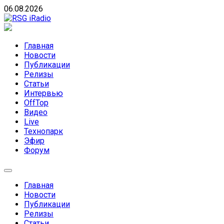
Skip
06.08.2026
to
content
RSG iRadio
RSG iRadio — Музыка различных музыкальных
направлений без возрастных ограничений
Главная
Новости
Публикации
Релизы
Статьи
Интервью
OffTop
Видео
Live
Технопарк
Эфир
Форум
Главная
Новости
Публикации
Релизы
Статьи