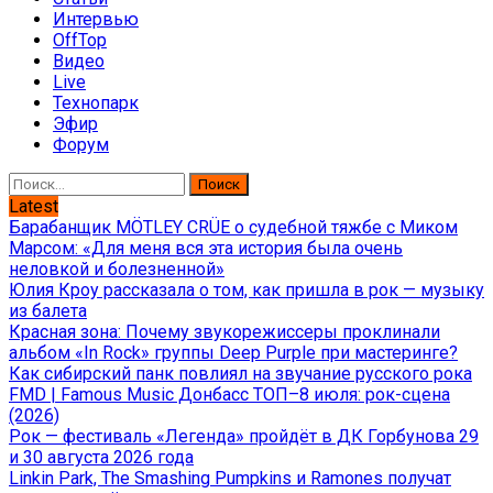
Интервью
OffTop
Видео
Live
Технопарк
Эфир
Форум
Найти:
Latest
Барабанщик MÖTLEY CRÜE о судебной тяжбе с Миком
Марсом: «Для меня вся эта история была очень
неловкой и болезненной»
Юлия Кроу рассказала о том, как пришла в рок — музыку
из балета
Красная зона: Почему звукорежиссеры проклинали
альбом «In Rock» группы Deep Purple при мастеринге?
Как сибирский панк повлиял на звучание русского рока
FMD | Famous Music Донбасс ТОП–8 июля: рок-сцена
(2026)
Рок — фестиваль «Легенда» пройдёт в ДК Горбунова 29
и 30 августа 2026 года
Linkin Park, The Smashing Pumpkins и Ramones получат