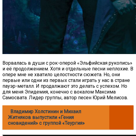
Ворвалась в души с рок-оперой «Эльфийская рукопись»
и её продолжением. Хотя и отдельные песни неплохие. В
опере мне не хватило целостности сюжета. Но, они
первые или одни из первых стали играть у нас в стране
пауэр-металл. И продалжают это делать с успехом. Но
для меня Эпидемия, конечно с вокалом Максима
Самосвата. Лидер группы, автор песен Юрий Мелисов.
Владимир Холстинин и Михаил
Житняков выпустили «Гения
сновидений» с группой «Теургия»