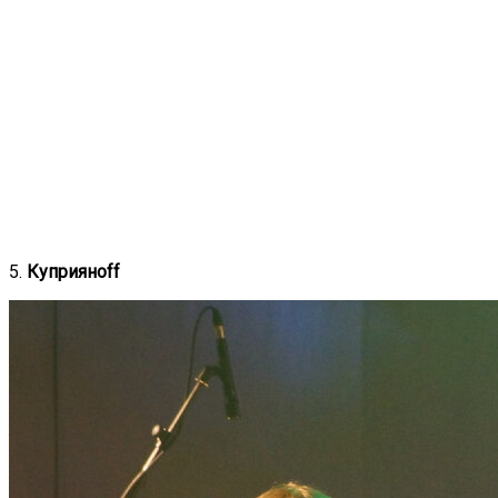
5.
Куприяноff