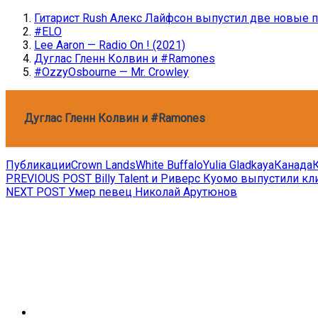
Гитарист Rush Алекс Лайфсон выпустил две новые 
#ELO
Lee Aaron — Radio On ! (2021)
Дуглас Гленн Колвин и #Ramones
#OzzyOsbourne — Mr. Crowley
Дуглас Гленн Колвин и #Ramones
Публикации
Crown Lands
White Buffalo
Yulia Gladkaya
Канада
Навигация
Previous
PREVIOUS POST
Billy Talent и Риверс Куомо выпустили к
Next
post:
NEXT POST
Умер певец Николай Арутюнов
по
post:
записям