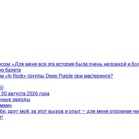
ом: «Для меня вся эта история была очень неловкой и бо
из балета
 «In Rock» группы Deep Purple при мастеринге?
6)
30 августа 2026 года
менные звёзды
эмми»
е, друг мой, за этот вызов и опыт — для меня огромная чес
т!