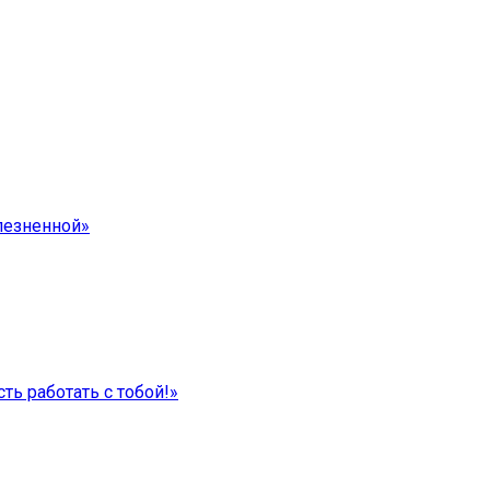
лезненной»
ть работать с тобой!»