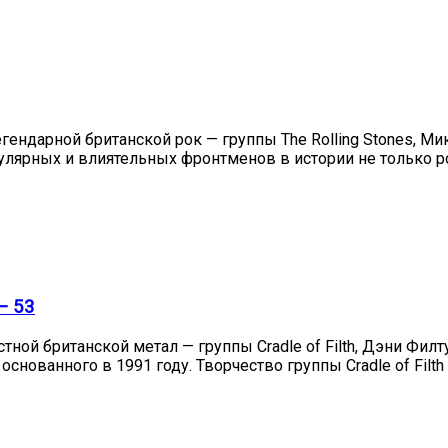
егендарной британской рок — группы The Rolling Stones, 
опулярных и влиятельных фронтменов в истории не только р
— 53
тной британской метал — группы Cradle of Filth, Дэни Фил
снованного в 1991 году. Творчество группы Cradle of Fi