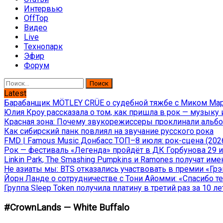
Интервью
OffTop
Видео
Live
Технопарк
Эфир
Форум
Найти:
Latest
Барабанщик MÖTLEY CRÜE о судебной тяжбе с Миком Марс
Юлия Кроу рассказала о том, как пришла в рок — музыку 
Красная зона: Почему звукорежиссеры проклинали альбом
Как сибирский панк повлиял на звучание русского рока
FMD | Famous Music Донбасс ТОП–8 июля: рок-сцена (202
Рок — фестиваль «Легенда» пройдёт в ДК Горбунова 29 и 
Linkin Park, The Smashing Pumpkins и Ramones получат и
Не азиаты мы: BTS отказались участвовать в премии «Гр
Йорн Ланде о сотрудничестве с Тони Айомми: «Спасибо теб
Группа Sleep Token получила платину в третий раз за 10 ле
#CrownLands — White Buffalo