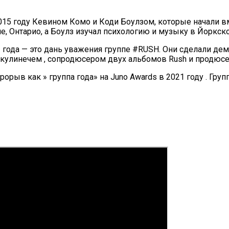
5 году Кевином Комо и Коди Боулзом, которые начали вме
, Онтарио, а Боулз изучал психологию и музыку в Йоркско
021 года — это дань уважения группе #RUSH. Они сделали д
аскулинечем , сопродюсером двух альбомов Rush и продюс
рорыв как » группа года» на Juno Awards в 2021 году . Г