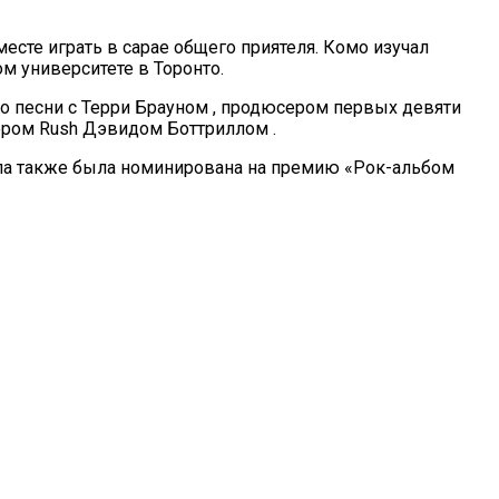
сте играть в сарае общего приятеля. Комо изучал
м университете в Торонто.
емо песни с Терри Брауном , продюсером первых девяти
ером Rush Дэвидом Боттриллом .
руппа также была номинирована на премию «Рок-альбом