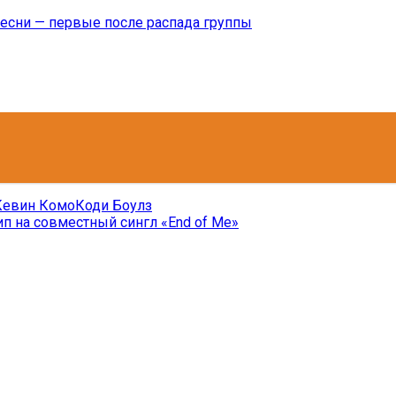
песни — первые после распада группы
Кевин Комо
Коди Боулз
лип на совместный сингл «End of Me»