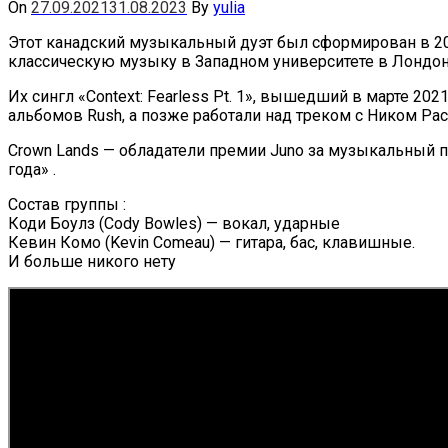
On
27.09.2021
31.08.2023
By
yulia
Этот канадский музыкальный дуэт был сформирован в 201
классическую музыку в Западном университете в Лондоне
Их сингл «Context: Fearless Pt. 1», вышедший в марте 2
альбомов Rush, а позже работали над треком с Ником Р
Crown Lands — обладатели премии Juno за музыкальный п
года» .
Состав группы :
Коди Боулз (Cody Bowles) — вокал, ударные
Кевин Комо (Kevin Comeau) — гитара, бас, клавишные.
И больше никого нету