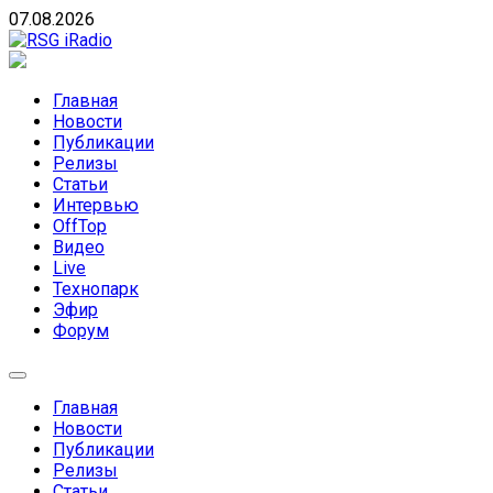
Skip
07.08.2026
to
content
RSG iRadio
RSG iRadio — Музыка различных музыкальных направлен
Главная
Новости
Публикации
Релизы
Статьи
Интервью
OffTop
Видео
Live
Технопарк
Эфир
Форум
Главная
Новости
Публикации
Релизы
Статьи