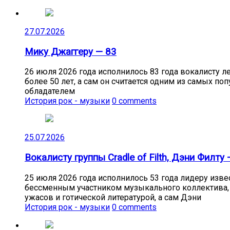
27.07.2026
Мику Джаггеру — 83
26 июля 2026 года исполнилось 83 года вокалисту л
более 50 лет, а сам он считается одним из самых п
обладателем
История рок - музыки
0 comments
25.07.2026
Вокалисту группы Cradle of Filth, Дэни Филту 
25 июля 2026 года исполнилось 53 года лидеру извес
бессменным участником музыкального коллектива, о
ужасов и готической литературой, а сам Дэни
История рок - музыки
0 comments