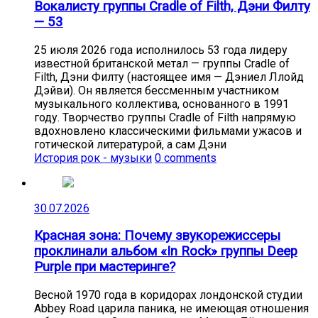
Вокалисту группы Cradle of Filth, Дэни Филту
— 53
25 июля 2026 года исполнилось 53 года лидеру
известной британской метал — группы Cradle of
Filth, Дэни Филту (настоящее имя — Дэниел Ллойд
Дэйви). Он является бессменным участником
музыкального коллектива, основанного в 1991
году. Творчество группы Cradle of Filth напрямую
вдохновлено классическими фильмами ужасов и
готической литературой, а сам Дэни
История рок - музыки
0 comments
30.07.2026
Красная зона: Почему звукорежиссеры
проклинали альбом «In Rock» группы Deep
Purple при мастеринге?
Весной 1970 года в коридорах лондонской студии
Abbey Road царила паника, не имеющая отношения