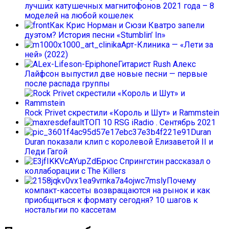
лучших катушечных магнитофонов 2021 года – 8
моделей на любой кошелек
Как Крис Норман и Сюзи Кватро запели
дуэтом? История песни «Stumblin’ In»
Арт-Клиника — «Лети за
ней» (2022)
Гитарист Rush Алекс
Лайфсон выпустил две новые песни — первые
после распада группы
Rock Privet скрестили «Король и Шут» и Rammstein
ТОП 10 RSG iRadio . Сентябрь 2021
Duran
Duran показали клип с королевой Елизаветой II и
Леди Гагой
Брюс Спрингстин рассказал о
коллаборации с The Killers
Почему
компакт-кассеты возвращаются на рынок и как
приобщиться к формату сегодня? 10 шагов к
ностальгии по кассетам