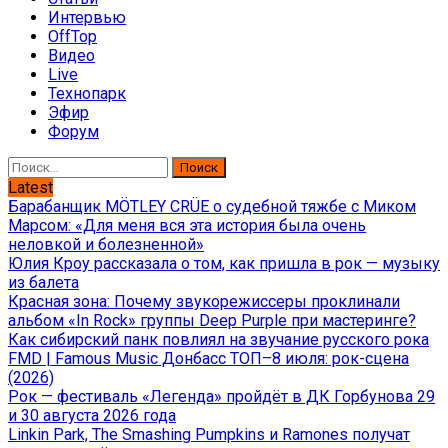
Интервью
OffTop
Видео
Live
Технопарк
Эфир
Форум
Найти:
Latest
Барабанщик MÖTLEY CRÜE о судебной тяжбе с Миком
Марсом: «Для меня вся эта история была очень
неловкой и болезненной»
Юлия Кроу рассказала о том, как пришла в рок — музыку
из балета
Красная зона: Почему звукорежиссеры проклинали
альбом «In Rock» группы Deep Purple при мастеринге?
Как сибирский панк повлиял на звучание русского рока
FMD | Famous Music Донбасс ТОП–8 июля: рок-сцена
(2026)
Рок — фестиваль «Легенда» пройдёт в ДК Горбунова 29
и 30 августа 2026 года
Linkin Park, The Smashing Pumpkins и Ramones получат