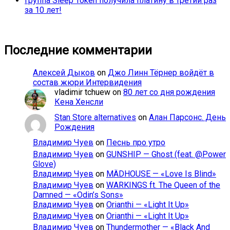
Группа Sleep Token получила платину в третий раз
за 10 лет!
Последние комментарии
Алексей Дыков
on
Джо Линн Тёрнер войдёт в
состав жюри Интервидения
vladimir tchuew
on
80 лет со дня рождения
Кена Хенсли
Stan Store alternatives
on
Алан Парсонс. День
Рождения
Владимир Чуев
on
Песнь про утро
Владимир Чуев
on
GUNSHIP — Ghost (feat. @Power
Glove)
Владимир Чуев
on
MÄDHOUSE — «Love Is Blind»
Владимир Чуев
on
WARKINGS ft. The Queen of the
Damned — «Odin’s Sons»
Владимир Чуев
on
Orianthi — «Light It Up»
Владимир Чуев
on
Orianthi — «Light It Up»
Владимир Чуев
on
Thundermother — «Black And