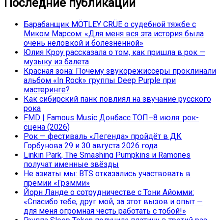
Последние публикации
Барабанщик MÖTLEY CRÜE о судебной тяжбе с
Миком Марсом: «Для меня вся эта история была
очень неловкой и болезненной»
Юлия Кроу рассказала о том, как пришла в рок —
музыку из балета
Красная зона: Почему звукорежиссеры проклинали
альбом «In Rock» группы Deep Purple при
мастеринге?
Как сибирский панк повлиял на звучание русского
рока
FMD | Famous Music Донбасс ТОП–8 июля: рок-
сцена (2026)
Рок — фестиваль «Легенда» пройдёт в ДК
Горбунова 29 и 30 августа 2026 года
Linkin Park, The Smashing Pumpkins и Ramones
получат именные звёзды
Не азиаты мы: BTS отказались участвовать в
премии «Грэмми»
Йорн Ланде о сотрудничестве с Тони Айомми:
«Спасибо тебе, друг мой, за этот вызов и опыт —
для меня огромная честь работать с тобой!»