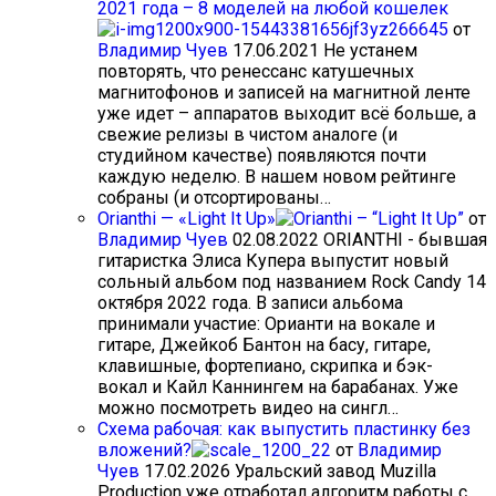
2021 года – 8 моделей на любой кошелек
от
Владимир Чуев
17.06.2021
Не устанем
повторять, что ренессанс катушечных
магнитофонов и записей на магнитной ленте
уже идет – аппаратов выходит всё больше, а
свежие релизы в чистом аналоге (и
студийном качестве) появляются почти
каждую неделю. В нашем новом рейтинге
собраны (и отсортированы…
Orianthi — «Light It Up»
от
Владимир Чуев
02.08.2022
ORIANTHI - бывшая
гитаристка Элиса Купера выпустит новый
сольный альбом под названием Rock Candy 14
октября 2022 года. В записи альбома
принимали участие: Орианти на вокале и
гитаре, Джейкоб Бантон на басу, гитаре,
клавишные, фортепиано, скрипка и бэк-
вокал и Кайл Каннингем на барабанах. Уже
можно посмотреть видео на сингл…
Схема рабочая: как выпустить пластинку без
вложений?
от
Владимир
Чуев
17.02.2026
Уральский завод Muzilla
Production уже отработал алгоритм работы с