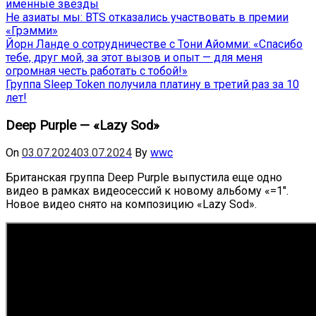
именные звёзды
Не азиаты мы: BTS отказались участвовать в премии
«Грэмми»
Йорн Ланде о сотрудничестве с Тони Айомми: «Спасибо
тебе, друг мой, за этот вызов и опыт — для меня
огромная честь работать с тобой!»
Группа Sleep Token получила платину в третий раз за 10
лет!
Deep Purple — «Lazy Sod»
On
03.07.2024
03.07.2024
By
wwc
Британская группа Deep Purple выпустила еще одно
видео в рамках видеосессий к новому альбому «
=1″
.
Новое видео снято на композицию «Lazy Sod».