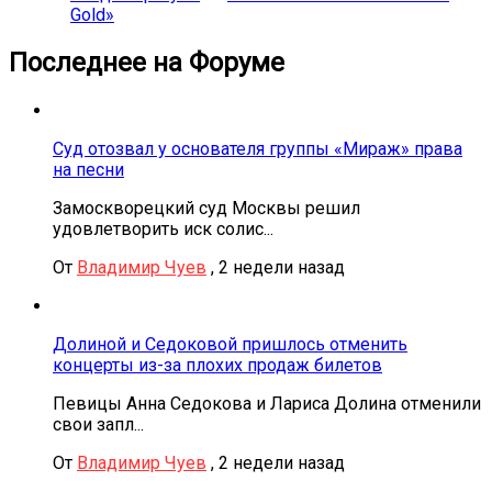
Gold»
Последнее на Форуме
Суд отозвал у основателя группы «Мираж» права
на песни
Замоскворецкий суд Москвы решил
удовлетворить иск солис...
От
Владимир Чуев
,
2 недели назад
Долиной и Седоковой пришлось отменить
концерты из-за плохих продаж билетов
Певицы Анна Седокова и Лариса Долина отменили
свои запл...
От
Владимир Чуев
,
2 недели назад