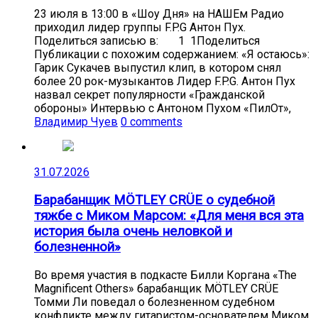
23 июля в 13:00 в «Шоу Дня» на НАШЕм Радио
приходил лидер группы F.P.G Антон Пух.
Поделиться записью в: 1 1Поделиться
Публикации с похожим содержанием: «Я остаюсь»:
Гарик Сукачев выпустил клип, в котором снял
более 20 рок-музыкантов Лидер F.P.G. Антон Пух
назвал секрет популярности «Гражданской
обороны» Интервью с Антоном Пухом «ПилОт»,
Владимир Чуев
0 comments
31.07.2026
Барабанщик MÖTLEY CRÜE о судебной
тяжбе с Миком Марсом: «Для меня вся эта
история была очень неловкой и
болезненной»
Во время участия в подкасте Билли Коргана «The
Magnificent Others» барабанщик MÖTLEY CRÜE
Томми Ли поведал о болезненном судебном
конфликте между гитаристом-основателем Миком