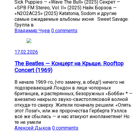
Sick Puppies — «Wave The Bull» (2025) Секрет —
«SPB FM Stereo, Vol. II» (2025) Найк Борзов —
«N2O2AC25» (2025) Katatonia, Sodom и другие
самые ожидаемые альбомы июня Sweet Savage.
Группа в
Владимир Чуев
0 comments
17.02.2026
The Beatles — Концерт на Крыше, Rooftop
Concert (1969)
В начале 1969-го, (что замечу, в обед!) ничего не
подозревающий Лондон в лице чопорных
британцев, и растерянных, безоружных «Бобби» * —
внезапно накрыло звуко-свистоплясовой волной
откуда-то сверху. Жители поначалу решили: «Опять
этот Лоза!», или же пророчества Герберта Уэллса
всё же сбылись — и нас атакуют инопланетяне! Но
те не умели
Алексей Дыков
0 comments