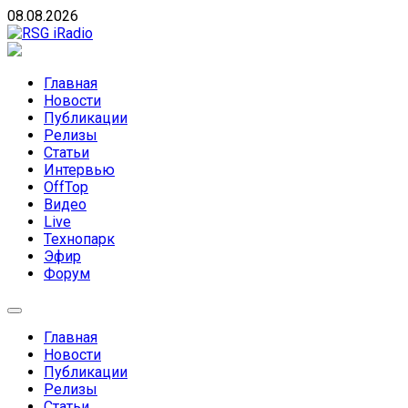
Skip
08.08.2026
to
content
RSG iRadio
RSG iRadio — Музыка различных музыкальных
направлений без возрастных ограничений
Главная
Новости
Публикации
Релизы
Статьи
Интервью
OffTop
Видео
Live
Технопарк
Эфир
Форум
Главная
Новости
Публикации
Релизы
Статьи