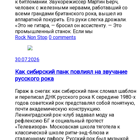
к битломании. Звукорежиссер Мартин Бёрч,
человек с железными нервами, работавший со
всеми грандами британского рока, вышел из
аппаратной покурить. Его руки слегка дрожали.
«Это не гитара, — бросил он ассистенту. — Это
промышленный станок. Если мы
Rock Non Stop
0 comments
30.07.2026
Как сибирский панк повлиял на звучание
русского рока
Гараж в снегах: как сибирский панк сломал шаблон
и переписал ДНК русского рока К середине 1980-х
годов советский рок представлял собой понятную,
почти академическую конструкцию.
Ленинградский рок-клуб задавал моду на
рефлексию БГ и социальный протест
«Телевизора». Московская школа тяготела к
классической школе ритм-энд-блюза и
стадионному пафосу. Русский рок был музыкой