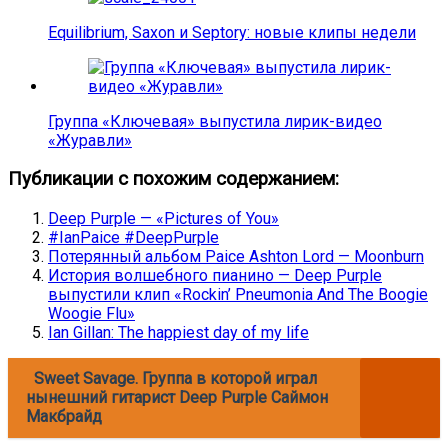
Equilibrium, Saxon и Septory: новые клипы недели
Группа «Ключевая» выпустила лирик-видео
«Журавли»
Публикации с похожим содержанием:
Deep Purple — «Pictures of You»
#IanPaice #DeepPurple
Потерянный альбом Paice Ashton Lord — Moonburn
История волшебного пианино — Deep Purple
выпустили клип «Rockin’ Pneumonia And The Boogie
Woogie Flu»
Ian Gillan: The happiest day of my life
Sweet Savage. Группа в которой играл
нынешний гитарист Deep Purple Саймон
Макбрайд