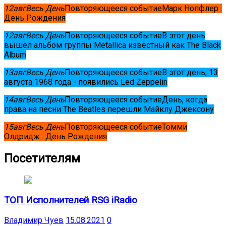
12
авг
Весь День
Повторяющееся событие
Марк Нопфлер .
День Рождения
12
авг
Весь День
Повторяющееся событие
В этот день
вышел альбом группы Metallica известный как The Black
Album
13
авг
Весь День
Повторяющееся событие
В этот день, 13
августа 1968 года - появились Led Zeppelin
14
авг
Весь День
Повторяющееся событие
День, когда
права на песни The Beatles перешли Майклу Джексону
15
авг
Весь День
Повторяющееся событие
Томми
Олдридж . День Рождения
Посетителям
ТОП Исполнителей RSG iRadio
Владимир Чуев
15.08.2021
0