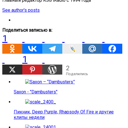
Главный редактор RSG iRadio с 1994 года
See author's posts
Поделиться записью в:
1
1
2
Поделились
Saxon - "Dambusters"
Пикник, Deep Purple, Rhapsody Of Fire и другие
клипы недели