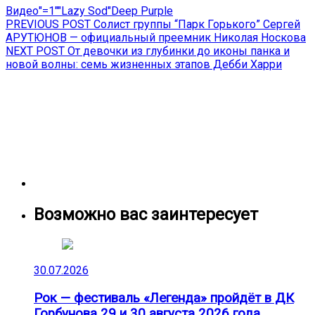
Видео
"=1"
"Lazy Sod"
Deep Purple
Навигация
Previous
PREVIOUS POST
Солист группы “Парк Горького” Сергей
post:
АРУТЮНОВ — официальный преемник Николая Носкова
по
Next
NEXT POST
От девочки из глубинки до иконы панка и
записям
post:
новой волны: семь жизненных этапов Дебби Харри
Возможно вас заинтересует
30.07.2026
Рок — фестиваль «Легенда» пройдёт в ДК
Горбунова 29 и 30 августа 2026 года