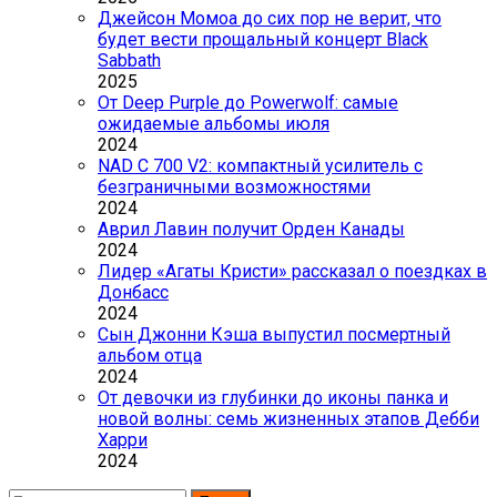
Джейсон Момоа до сих пор не верит, что
будет вести прощальный концерт Black
Sabbath
2025
От Deep Purple до Powerwolf: самые
ожидаемые альбомы июля
2024
NAD C 700 V2: компактный усилитель с
безграничными возможностями
2024
Аврил Лавин получит Орден Канады
2024
Лидер «Агаты Кристи» рассказал о поездках в
Донбасс
2024
Сын Джонни Кэша выпустил посмертный
альбом отца
2024
От девочки из глубинки до иконы панка и
новой волны: семь жизненных этапов Дебби
Харри
2024