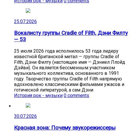
История рок - музыки
0 comments
25.07.2026
Вокалисту группы Cradle of Filth, Дэни Филту
— 53
25 июля 2026 года исполнилось 53 года лидеру
известной британской метал — группы Cradle of
Filth, Дэни Филту (настоящее имя — Дэниел Ллойд
Дэйви). Он является бессменным участником
музыкального коллектива, основанного в 1991
году. Творчество группы Cradle of Filth напрямую
вдохновлено классическими фильмами ужасов и
готической литературой, а сам Дэни
История рок - музыки
0 comments
30.07.2026
Красная зона: Почему звукорежиссеры