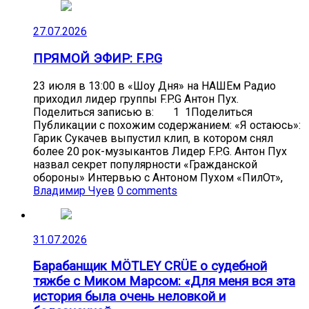
27.07.2026
ПРЯМОЙ ЭФИР: F.P.G
23 июля в 13:00 в «Шоу Дня» на НАШЕм Радио
приходил лидер группы F.P.G Антон Пух.
Поделиться записью в: 1 1Поделиться
Публикации с похожим содержанием: «Я остаюсь»:
Гарик Сукачев выпустил клип, в котором снял
более 20 рок-музыкантов Лидер F.P.G. Антон Пух
назвал секрет популярности «Гражданской
обороны» Интервью с Антоном Пухом «ПилОт»,
Владимир Чуев
0 comments
31.07.2026
Барабанщик MÖTLEY CRÜE о судебной
тяжбе с Миком Марсом: «Для меня вся эта
история была очень неловкой и