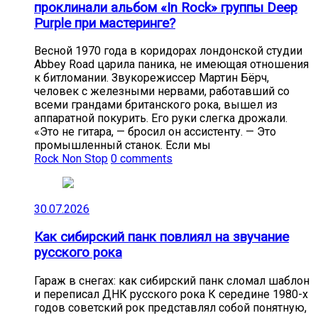
проклинали альбом «In Rock» группы Deep
Purple при мастеринге?
Весной 1970 года в коридорах лондонской студии
Abbey Road царила паника, не имеющая отношения
к битломании. Звукорежиссер Мартин Бёрч,
человек с железными нервами, работавший со
всеми грандами британского рока, вышел из
аппаратной покурить. Его руки слегка дрожали.
«Это не гитара, — бросил он ассистенту. — Это
промышленный станок. Если мы
Rock Non Stop
0 comments
30.07.2026
Как сибирский панк повлиял на звучание
русского рока
Гараж в снегах: как сибирский панк сломал шаблон
и переписал ДНК русского рока К середине 1980-х
годов советский рок представлял собой понятную,