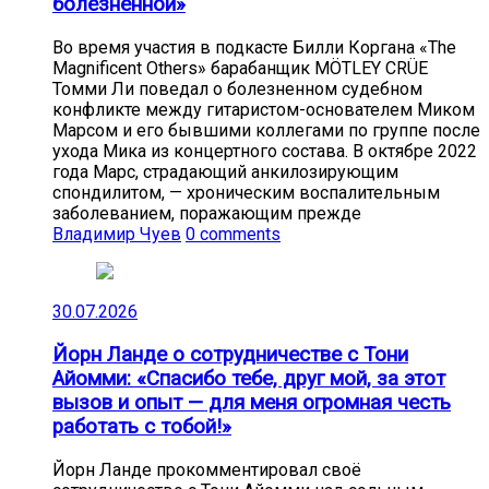
болезненной»
Во время участия в подкасте Билли Коргана «The
Magnificent Others» барабанщик MÖTLEY CRÜE
Томми Ли поведал о болезненном судебном
конфликте между гитаристом-основателем Миком
Марсом и его бывшими коллегами по группе после
ухода Мика из концертного состава. В октябре 2022
года Марс, страдающий анкилозирующим
спондилитом, — хроническим воспалительным
заболеванием, поражающим прежде
Владимир Чуев
0 comments
30.07.2026
Йорн Ланде о сотрудничестве с Тони
Айомми: «Спасибо тебе, друг мой, за этот
вызов и опыт — для меня огромная честь
работать с тобой!»
Йорн Ланде прокомментировал своё