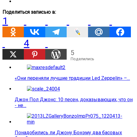
Поделиться записью в:
1
4
5
Поделились
«Они переняли лучшие традиции Led Zeppelin» –…
Джон Пол Джонс: 10 песен, доказывающих, что он
- не…
Понадобились ли Джону Бонэму два басовых