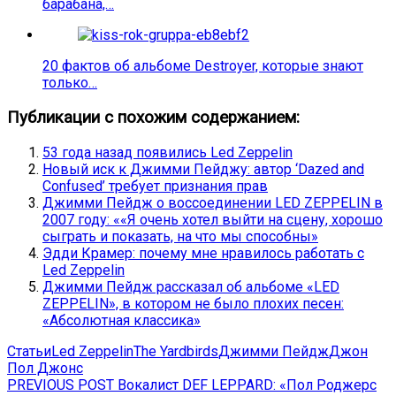
барабана,…
20 фактов об альбоме Destroyer, которые знают
только…
Публикации с похожим содержанием:
53 года назад появились Led Zeppelin
Новый иск к Джимми Пейджу: автор ‘Dazed and
Confused’ требует признания прав
Джимми Пейдж о воссоединении LED ZEPPELIN в
2007 году: ««Я очень хотел выйти на сцену, хорошо
сыграть и показать, на что мы способны»
Эдди Крамер: почему мне нравилось работать с
Led Zeppelin
Джимми Пейдж рассказал об альбоме «LED
ZEPPELIN», в котором не было плохих песен:
«Абсолютная классика»
Статьи
Led Zeppelin
The Yardbirds
Джимми Пейдж
Джон
Пол Джонс
Навигация
Previous
PREVIOUS POST
Вокалист DEF LEPPARD: «Пол Роджерс