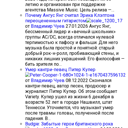
летию и организован при поддержке
агентства Massive Music. Цель релиза —…
Почему Ангус Янг считал Эрика Клэптона
переоцененным гитаристом
от
Владимир Чуев
27.01.2026
Ангус Янг,
бессменный лидер и «вечный школьник»
группы AC/DC, всегда отличался нулевой
терпимостью к пафосу и фальши. Для него
музыка была простой и понятной: старый
добрый рок-н-ролл, пробивающий стены, и
никаких лишних украшений. Его философия —
бить зрителя по…
Умер кантри-певец Питер Купер
от
Владимир Чуев
08.12.2022
Скончался
кантри-певец, автор песен, продюсер и
журналист Питер Купер. Об этом сообщает
Variety. Купер ушел из жизни 6 декабря в
возрасте 52 лет в городе Нашвилл, штат
Теннесси. Уточняется, что музыкант умер
после травмы головы, полученной после
падения. В…
Budgie: Забытые герои британского рока