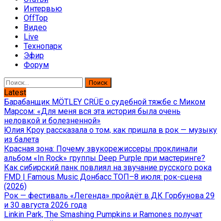
Интервью
OffTop
Видео
Live
Технопарк
Эфир
Форум
Найти:
Latest
Барабанщик MÖTLEY CRÜE о судебной тяжбе с Миком
Марсом: «Для меня вся эта история была очень
неловкой и болезненной»
Юлия Кроу рассказала о том, как пришла в рок — музыку
из балета
Красная зона: Почему звукорежиссеры проклинали
альбом «In Rock» группы Deep Purple при мастеринге?
Как сибирский панк повлиял на звучание русского рока
FMD | Famous Music Донбасс ТОП–8 июля: рок-сцена
(2026)
Рок — фестиваль «Легенда» пройдёт в ДК Горбунова 29
и 30 августа 2026 года
Linkin Park, The Smashing Pumpkins и Ramones получат