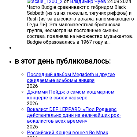
от
Владимир Чуев
24.09.2024
Часто Budgie сравнивают с гибридом Black
Sabbath (из-за их тяжелых, тягучих риффов) и
Rush (из-за высокого вокала, напоминающего
Геди Ли). Эта малоизвестная британская
группа, несмотря на постоянные смены
состава, повлияла на множество музыкантов.
Budgie образовались в 1967 году в…
в этот день публиковалось:
Последний альбом Megadeth и другие
ожидаемые альбомы января
2026
Джимми Пейдж о самом кошмарном
концерте в своей карьере
2026
Вокалист DEF LEPPARD: «Пол Роджерс
действительно один из величайших рок-
вокалистов всех времён»
2026
Российский Кощей вошел Во Мрак