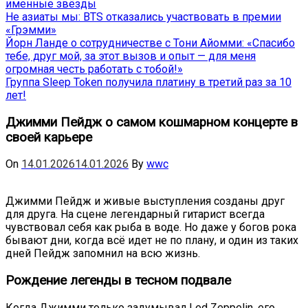
именные звёзды
Не азиаты мы: BTS отказались участвовать в премии
«Грэмми»
Йорн Ланде о сотрудничестве с Тони Айомми: «Спасибо
тебе, друг мой, за этот вызов и опыт — для меня
огромная честь работать с тобой!»
Группа Sleep Token получила платину в третий раз за 10
лет!
Джимми Пейдж о самом кошмарном концерте в
своей карьере
On
14.01.2026
14.01.2026
By
wwc
Джимми Пейдж и живые выступления созданы друг
для друга. На сцене легендарный гитарист всегда
чувствовал себя как рыба в воде. Но даже у богов рока
бывают дни, когда всё идет не по плану, и один из таких
дней Пейдж запомнил на всю жизнь.
Рождение легенды в тесном подвале
Когда Джимми только задумывал Led Zeppelin, его