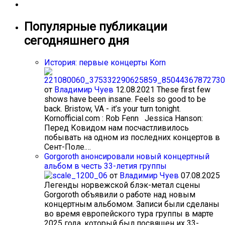
Популярные публикации
сегодняшнего дня
История: первые концерты Korn
от
Владимир Чуев
12.08.2021
These first few
shows have been insane. Feels so good to be
back. Bristow, VA - it’s your turn tonight.
Kornofficial.com : Rob Fenn Jessica Hanson:
Перед Ковидом нам посчастливилось
побывать на одном из последних концертов в
Сент-Поле.…
Gorgoroth анонсировали новый концертный
альбом в честь 33-летия группы
от
Владимир Чуев
07.08.2025
Легенды норвежской блэк-метал сцены
Gorgoroth объявили о работе над новым
концертным альбомом. Записи были сделаны
во время европейского тура группы в марте
2025 года, который был посвящен их 33-