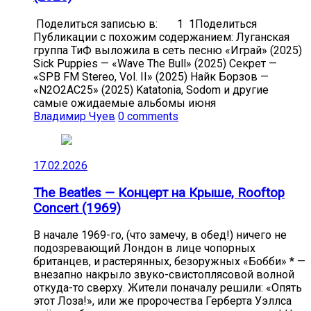
Поделиться записью в: 1 1Поделиться
Публикации с похожим содержанием: Луганская
группа ТиФ выложила в сеть песню «Играй» (2025)
Sick Puppies — «Wave The Bull» (2025) Секрет —
«SPB FM Stereo, Vol. II» (2025) Найк Борзов —
«N2O2AC25» (2025) Katatonia, Sodom и другие
самые ожидаемые альбомы июня
Владимир Чуев
0 comments
17.02.2026
The Beatles — Концерт на Крыше, Rooftop
Concert (1969)
В начале 1969-го, (что замечу, в обед!) ничего не
подозревающий Лондон в лице чопорных
британцев, и растерянных, безоружных «Бобби» * —
внезапно накрыло звуко-свистоплясовой волной
откуда-то сверху. Жители поначалу решили: «Опять
этот Лоза!», или же пророчества Герберта Уэллса