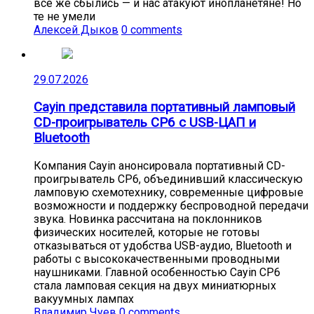
всё же сбылись — и нас атакуют инопланетяне! Но
те не умели
Алексей Дыков
0 comments
29.07.2026
Cayin представила портативный ламповый
CD-проигрыватель CP6 с USB-ЦАП и
Bluetooth
Компания Cayin анонсировала портативный CD-
проигрыватель CP6, объединивший классическую
ламповую схемотехнику, современные цифровые
возможности и поддержку беспроводной передачи
звука. Новинка рассчитана на поклонников
физических носителей, которые не готовы
отказываться от удобства USB-аудио, Bluetooth и
работы с высококачественными проводными
наушниками. Главной особенностью Cayin CP6
стала ламповая секция на двух миниатюрных
вакуумных лампах
Владимир Чуев
0 comments