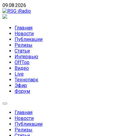
Skip
09.08.2026
to
content
RSG iRadio
RSG iRadio — Музыка различных музыкальных
направлений без возрастных ограничений
Главная
Новости
Публикации
Релизы
Статьи
Интервью
OffTop
Видео
Live
Технопарк
Эфир
Форум
Главная
Новости
Публикации
Релизы
Статьи