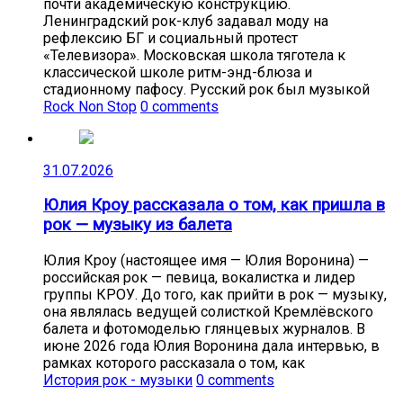
почти академическую конструкцию.
Ленинградский рок-клуб задавал моду на
рефлексию БГ и социальный протест
«Телевизора». Московская школа тяготела к
классической школе ритм-энд-блюза и
стадионному пафосу. Русский рок был музыкой
Rock Non Stop
0 comments
31.07.2026
Юлия Кроу рассказала о том, как пришла в
рок — музыку из балета
Юлия Кроу (настоящее имя — Юлия Воронина) —
российская рок — певица, вокалистка и лидер
группы КРОУ. До того, как прийти в рок — музыку,
она являлась ведущей солисткой Кремлёвского
балета и фотомоделью глянцевых журналов. В
июне 2026 года Юлия Воронина дала интервью, в
рамках которого рассказала о том, как
История рок - музыки
0 comments