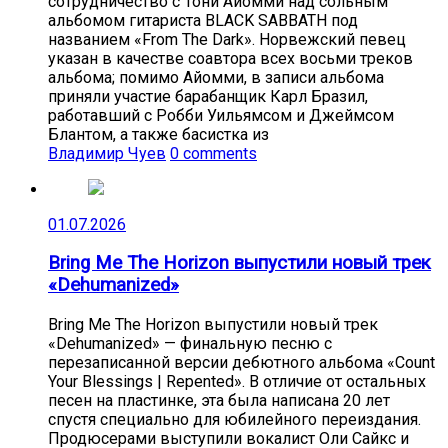
сотрудничество с Тони Айомми над сольным
альбомом гитариста BLACK SABBATH под
названием «From The Dark». Норвежский певец
указан в качестве соавтора всех восьми треков
альбома; помимо Айомми, в записи альбома
приняли участие барабанщик Карл Бразил,
работавший с Робби Уильямсом и Джеймсом
Блантом, а также басистка из
Владимир Чуев
0 comments
01.07.2026
Bring Me The Horizon выпустили новый трек
«Dehumanized»
Bring Me The Horizon выпустили новый трек
«Dehumanized» — финальную песню с
перезаписанной версии дебютного альбома «Count
Your Blessings | Repented». В отличие от остальных
песен на пластинке, эта была написана 20 лет
спустя специально для юбилейного переиздания.
Продюсерами выступили вокалист Оли Сайкс и