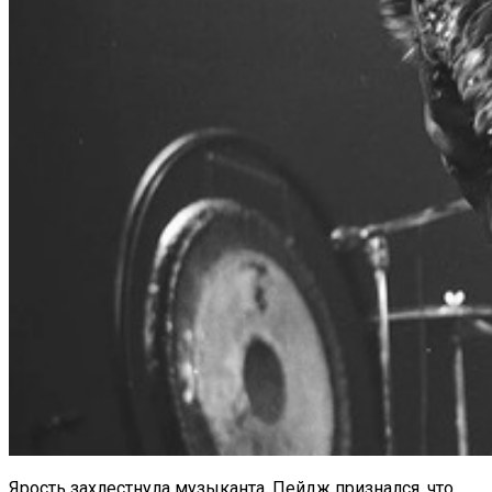
Ярость захлестнула музыканта. Пейдж признался, что