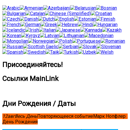
Присоединяйтесь!
Ссылки MainLink
Дни Рождения / Даты
12
авг
Весь День
Повторяющееся событие
Марк Нопфлер .
День Рождения