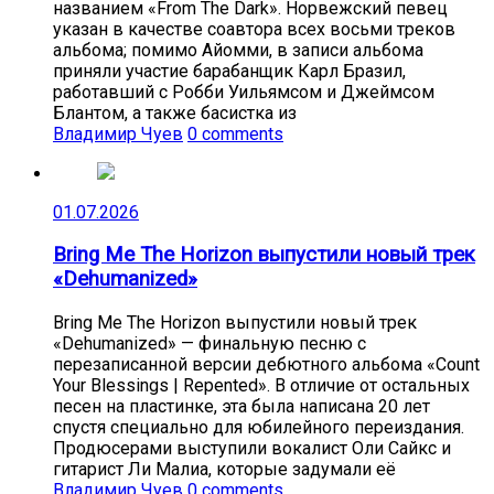
названием «From The Dark». Норвежский певец
указан в качестве соавтора всех восьми треков
альбома; помимо Айомми, в записи альбома
приняли участие барабанщик Карл Бразил,
работавший с Робби Уильямсом и Джеймсом
Блантом, а также басистка из
Владимир Чуев
0 comments
01.07.2026
Bring Me The Horizon выпустили новый трек
«Dehumanized»
Bring Me The Horizon выпустили новый трек
«Dehumanized» — финальную песню с
перезаписанной версии дебютного альбома «Count
Your Blessings | Repented». В отличие от остальных
песен на пластинке, эта была написана 20 лет
спустя специально для юбилейного переиздания.
Продюсерами выступили вокалист Оли Сайкс и
гитарист Ли Малиа, которые задумали её
Владимир Чуев
0 comments