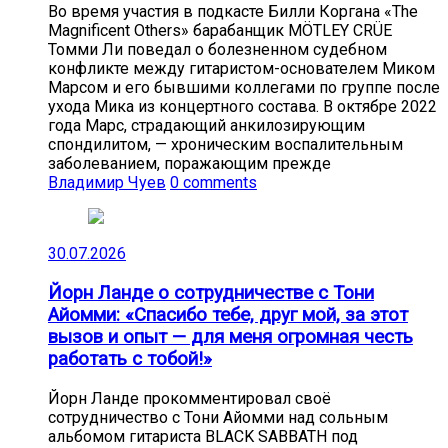
Во время участия в подкасте Билли Коргана «The
Magnificent Others» барабанщик MÖTLEY CRÜE
Томми Ли поведал о болезненном судебном
конфликте между гитаристом-основателем Миком
Марсом и его бывшими коллегами по группе после
ухода Мика из концертного состава. В октябре 2022
года Марс, страдающий анкилозирующим
спондилитом, — хроническим воспалительным
заболеванием, поражающим прежде
Владимир Чуев
0 comments
30.07.2026
Йорн Ланде о сотрудничестве с Тони
Айомми: «Спасибо тебе, друг мой, за этот
вызов и опыт — для меня огромная честь
работать с тобой!»
Йорн Ланде прокомментировал своё
сотрудничество с Тони Айомми над сольным
альбомом гитариста BLACK SABBATH под