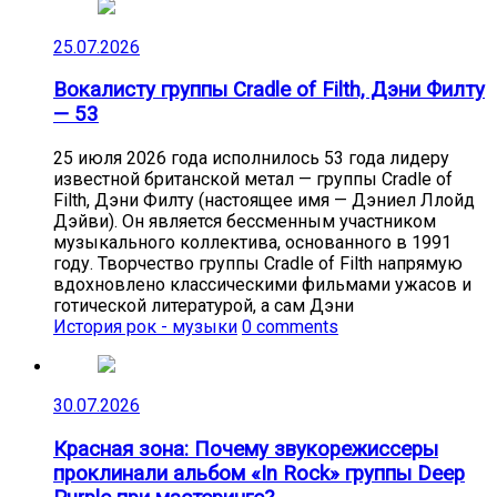
25.07.2026
Вокалисту группы Cradle of Filth, Дэни Филту
— 53
25 июля 2026 года исполнилось 53 года лидеру
известной британской метал — группы Cradle of
Filth, Дэни Филту (настоящее имя — Дэниел Ллойд
Дэйви). Он является бессменным участником
музыкального коллектива, основанного в 1991
году. Творчество группы Cradle of Filth напрямую
вдохновлено классическими фильмами ужасов и
готической литературой, а сам Дэни
История рок - музыки
0 comments
30.07.2026
Красная зона: Почему звукорежиссеры
проклинали альбом «In Rock» группы Deep