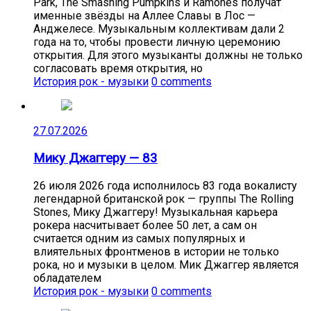
Park, The Smashing Pumpkins и Ramones получат
именные звёзды на Аллее Славы в Лос —
Анджелесе. Музыкальным коллективам дали 2
года на то, чтобы провести личную церемонию
открытия. Для этого музыканты должны не только
согласовать время открытия, но
История рок - музыки
0 comments
27.07.2026
Мику Джаггеру — 83
26 июля 2026 года исполнилось 83 года вокалисту
легендарной британской рок — группы The Rolling
Stones, Мику Джаггеру! Музыкальная карьера
рокера насчитывает более 50 лет, а сам он
считается одним из самых популярных и
влиятельных фронтменов в истории не только
рока, но и музыки в целом. Мик Джаггер является
обладателем
История рок - музыки
0 comments