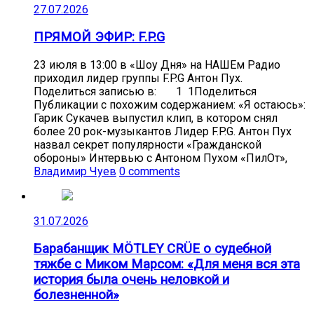
27.07.2026
ПРЯМОЙ ЭФИР: F.P.G
23 июля в 13:00 в «Шоу Дня» на НАШЕм Радио
приходил лидер группы F.P.G Антон Пух.
Поделиться записью в: 1 1Поделиться
Публикации с похожим содержанием: «Я остаюсь»:
Гарик Сукачев выпустил клип, в котором снял
более 20 рок-музыкантов Лидер F.P.G. Антон Пух
назвал секрет популярности «Гражданской
обороны» Интервью с Антоном Пухом «ПилОт»,
Владимир Чуев
0 comments
31.07.2026
Барабанщик MÖTLEY CRÜE о судебной
тяжбе с Миком Марсом: «Для меня вся эта
история была очень неловкой и
болезненной»