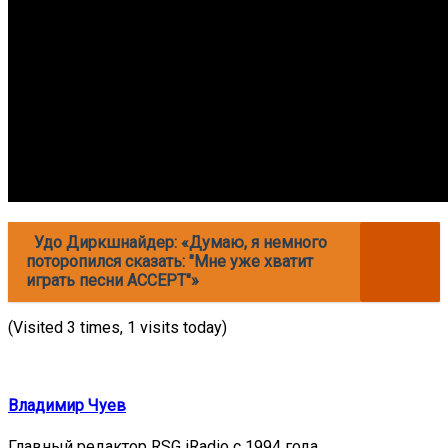
Удо Диркшнайдер: «Думаю, я немного
поторопился сказать: "Мне уже хватит
играть песни ACCEPT"»
(Visited 3 times, 1 visits today)
Владимир Чуев
Главный редактор RSG iRadio с 1994 года