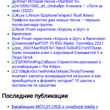
дуэтом? История песни «Stumblin’ In»
Арт-Клиника — «Лети за
ней» (2022)
Гитарист Rush Алекс
Лайфсон выпустил две новые песни — первые
после распада группы
Rock Privet скрестили «Король и Шут» и Rammstein
ТОП 10 RSG iRadio . Сентябрь 2021
Duran
Duran показали клип с королевой Елизаветой II и
Леди Гагой
Брюс Спрингстин рассказал о
коллаборации с The Killers
Почему
компакт-кассеты возвращаются на рынок и как
приобщиться к формату сегодня? 10 шагов к
ностальгии по кассетам
Последние публикации
Барабанщик MÖTLEY CRÜE о судебной тяжбе с