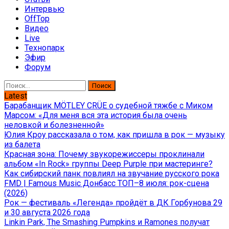
Интервью
OffTop
Видео
Live
Технопарк
Эфир
Форум
Найти:
Latest
Барабанщик MÖTLEY CRÜE о судебной тяжбе с Миком
Марсом: «Для меня вся эта история была очень
неловкой и болезненной»
Юлия Кроу рассказала о том, как пришла в рок — музыку
из балета
Красная зона: Почему звукорежиссеры проклинали
альбом «In Rock» группы Deep Purple при мастеринге?
Как сибирский панк повлиял на звучание русского рока
FMD | Famous Music Донбасс ТОП–8 июля: рок-сцена
(2026)
Рок — фестиваль «Легенда» пройдёт в ДК Горбунова 29
и 30 августа 2026 года
Linkin Park, The Smashing Pumpkins и Ramones получат