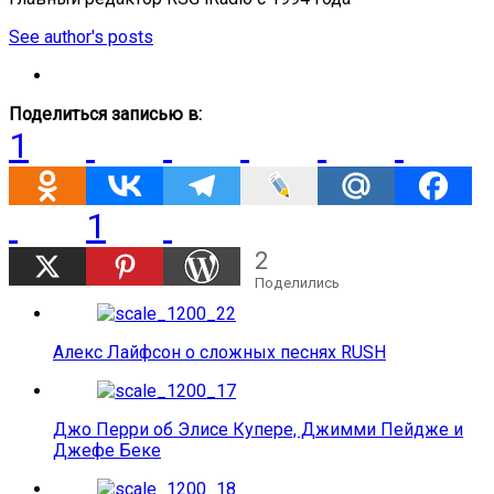
See author's posts
Поделиться записью в:
1
1
2
Поделились
Алекс Лайфсон о сложных песнях RUSH
Джо Перри об Элисе Купере, Джимми Пейдже и
Джефе Беке