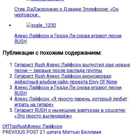
Стив ДиДжорджио о Дэвиде Эллефсоне: «Он
чертовски…
Алекс Лайфсон и Гедди Ли снова играют песни
RUSH
Публикации с похожим содержанием:
Гитарист Rush Алекс Лайфсон выпустил две новые
песни — первые после распада группы
Гитарист Rush Алекс Лайфсон анонсировал
дебютный альбом сайд-проекта Envy Of None
Алекс Лайфсон и Гедди Ли снова играют песни
RUSH
Алекс Лайфсон: «Я просто парень, который любит
играть на гитаре»
Гитарист RUSH о нынешних виртуозах в соцсетях:
«Это просто выпендрёж»
OffTop
Rush
Алекс Лайфсон
Навигация
Previous
PREVIOUS POST
21 цитата Мэттью Беллами