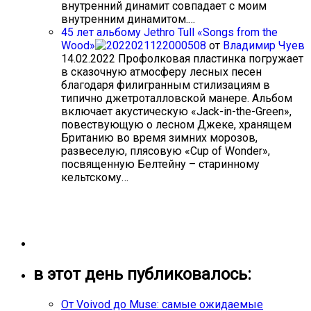
внутренний динамит совпадает с моим
внутренним динамитом.…
45 лет альбому Jethro Tull «Songs from the
Wood»
от
Владимир Чуев
14.02.2022
Профолковая пластинка погружает
в сказочную атмосферу лесных песен
благодаря филигранным стилизациям в
типично джетроталловской манере. Альбом
включает акустическую «Jack-in-the-Green»,
повествующую о лесном Джеке, хранящем
Британию во время зимних морозов,
развеселую, плясовую «Cup of Wonder»,
посвященную Белтейну – старинному
кельтскому…
в этот день публиковалось:
От Voivod до Muse: самые ожидаемые