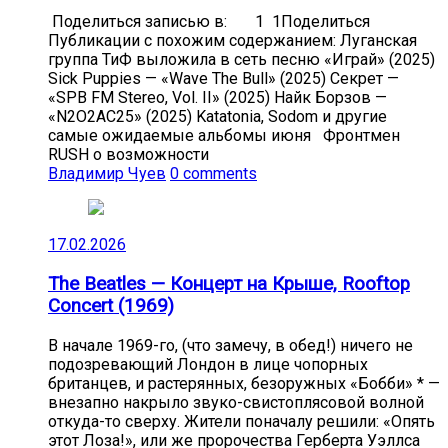
Поделиться записью в: 1 1Поделиться
Публикации с похожим содержанием: Луганская
группа ТиФ выложила в сеть песню «Играй» (2025)
Sick Puppies — «Wave The Bull» (2025) Секрет —
«SPB FM Stereo, Vol. II» (2025) Найк Борзов —
«N2O2AC25» (2025) Katatonia, Sodom и другие
самые ожидаемые альбомы июня Фронтмен
RUSH о возможности
Владимир Чуев
0 comments
17.02.2026
The Beatles — Концерт на Крыше, Rooftop
Concert (1969)
В начале 1969-го, (что замечу, в обед!) ничего не
подозревающий Лондон в лице чопорных
британцев, и растерянных, безоружных «Бобби» * —
внезапно накрыло звуко-свистоплясовой волной
откуда-то сверху. Жители поначалу решили: «Опять
этот Лоза!», или же пророчества Герберта Уэллса