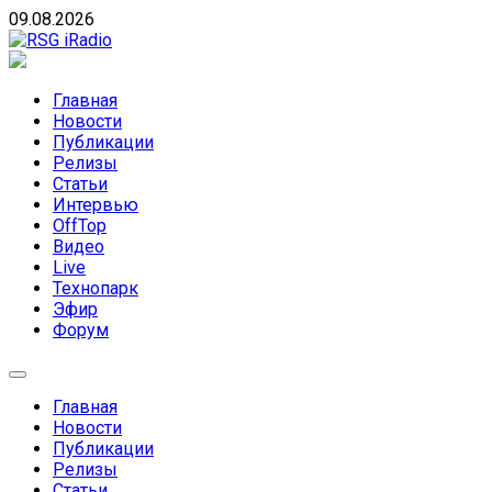
Skip
09.08.2026
to
content
RSG iRadio
RSG iRadio — Музыка различных музыкальных
направлений без возрастных ограничений
Главная
Новости
Публикации
Релизы
Статьи
Интервью
OffTop
Видео
Live
Технопарк
Эфир
Форум
Главная
Новости
Публикации
Релизы
Статьи