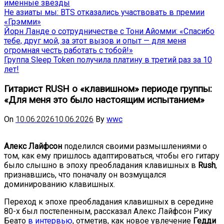
именные звёзды
Не азиаты мы: BTS отказались участвовать в премии
«Грэмми»
Йорн Ланде о сотрудничестве с Тони Айомми: «Спасибо
тебе, друг мой, за этот вызов и опыт — для меня
огромная честь работать с тобой!»
Группа Sleep Token получила платину в третий раз за 10
лет!
Гитарист RUSH о «клавишном» периоде группы:
«Для меня это было настоящим испытанием»
On
10.06.2026
10.06.2026
By
wwc
Алекс Лайфсон
поделился своими размышлениями о
том, как ему пришлось адаптироваться, чтобы его гитару
было слышно в эпоху преобладания клавишных в
Rush
,
признавшись, что поначалу он возмущался
доминированию клавишных.
Переход к эпохе преобладания клавишных в середине
80-х был постепенным, рассказал Алекс Лайфсон Рику
Беато
в интервью
, отметив, как новое увлечение
Гедди