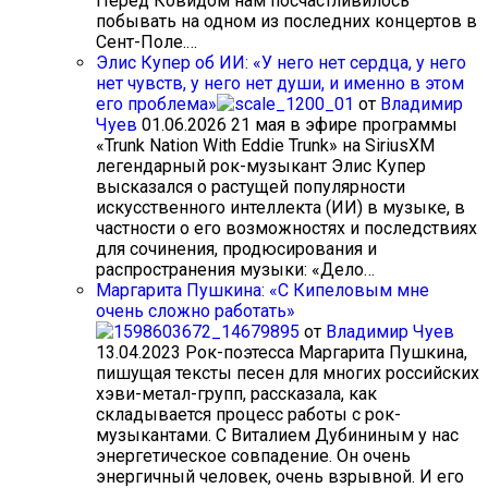
Перед Ковидом нам посчастливилось
побывать на одном из последних концертов в
Сент-Поле.…
Элис Купер об ИИ: «У него нет сердца, у него
нет чувств, у него нет души, и именно в этом
его проблема»
от
Владимир
Чуев
01.06.2026
21 мая в эфире программы
«Trunk Nation With Eddie Trunk» на SiriusXM
легендарный рок-музыкант Элис Купер
высказался о растущей популярности
искусственного интеллекта (ИИ) в музыке, в
частности о его возможностях и последствиях
для сочинения, продюсирования и
распространения музыки: «Дело…
Маргарита Пушкина: «С Кипеловым мне
очень сложно работать»
от
Владимир Чуев
13.04.2023
Рок-поэтесса Маргарита Пушкина,
пишущая тексты песен для многих российских
хэви-метал-групп, рассказала, как
складывается процесс работы с рок-
музыкантами. С Виталием Дубининым у нас
энергетическое совпадение. Он очень
энергичный человек, очень взрывной. И его