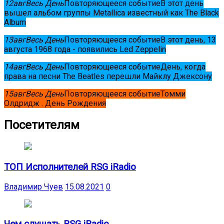
12
авг
Весь День
Повторяющееся событие
В этот день
вышел альбом группы Metallica известный как The Black
Album
13
авг
Весь День
Повторяющееся событие
В этот день, 13
августа 1968 года - появились Led Zeppelin
14
авг
Весь День
Повторяющееся событие
День, когда
права на песни The Beatles перешли Майклу Джексону
15
авг
Весь День
Повторяющееся событие
Томми
Олдридж . День Рождения
Посетителям
ТОП Исполнителей RSG iRadio
Владимир Чуев
15.08.2021
0