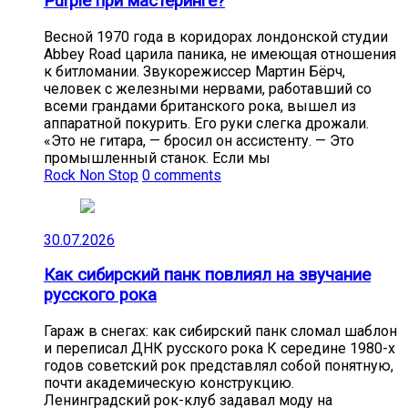
Purple при мастеринге?
Весной 1970 года в коридорах лондонской студии
Abbey Road царила паника, не имеющая отношения
к битломании. Звукорежиссер Мартин Бёрч,
человек с железными нервами, работавший со
всеми грандами британского рока, вышел из
аппаратной покурить. Его руки слегка дрожали.
«Это не гитара, — бросил он ассистенту. — Это
промышленный станок. Если мы
Rock Non Stop
0 comments
30.07.2026
Как сибирский панк повлиял на звучание
русского рока
Гараж в снегах: как сибирский панк сломал шаблон
и переписал ДНК русского рока К середине 1980-х
годов советский рок представлял собой понятную,
почти академическую конструкцию.
Ленинградский рок-клуб задавал моду на