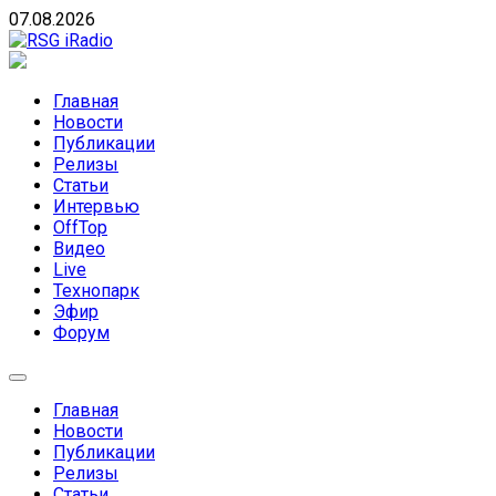
Skip
07.08.2026
to
content
RSG iRadio
RSG iRadio — Музыка различных музыкальных
направлений без возрастных ограничений
Главная
Новости
Публикации
Релизы
Статьи
Интервью
OffTop
Видео
Live
Технопарк
Эфир
Форум
Главная
Новости
Публикации
Релизы
Статьи