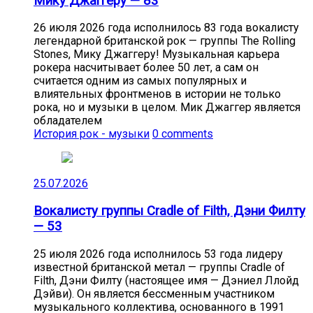
Мику Джаггеру — 83
26 июля 2026 года исполнилось 83 года вокалисту
легендарной британской рок — группы The Rolling
Stones, Мику Джаггеру! Музыкальная карьера
рокера насчитывает более 50 лет, а сам он
считается одним из самых популярных и
влиятельных фронтменов в истории не только
рока, но и музыки в целом. Мик Джаггер является
обладателем
История рок - музыки
0 comments
25.07.2026
Вокалисту группы Cradle of Filth, Дэни Филту
— 53
25 июля 2026 года исполнилось 53 года лидеру
известной британской метал — группы Cradle of
Filth, Дэни Филту (настоящее имя — Дэниел Ллойд
Дэйви). Он является бессменным участником
музыкального коллектива, основанного в 1991