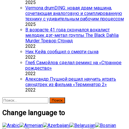
2025
Vermona drumDING: новая драм-машина,
сочетающая аналоговую и сэмплированную
технику с удивительным рабочим процессом
2025
В возрасте 41 года скончался вокалист
мелодик дэт-метал группы The Black Dahlia
Murder Тревор Стрнад
2022
Ник Кейв сообщил о смерти сына
2022
Глеб Самойлов сделал ремикс на «Странное
рождество»
2022
Александр Пушной решил научить играть
саундтрек из фильма «Терминатор 2»
2022
Найти:
Change language to