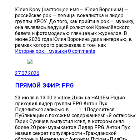
Юлия Кроу (настоящее имя — Юлия Воронина) —
российская рок — певица, вокалистка и лидер
группы КРОУ. До того, как прийти в рок — музыку,
она являлась ведущей солисткой Кремлёвского
балета и фотомоделью глянцевых журналов. В
июне 2026 года Юлия Воронина дала интервью, в
рамках которого рассказала о том, как
История рок - музыки
0 comments
27.07.2026
ПРЯМОЙ ЭФИР: F.P.G
23 июля в 13:00 в «Шоу Дня» на НАШЕм Радио
приходил лидер группы F.P.G Антон Пух.
Поделиться записью в: 1 1Поделиться
Публикации с похожим содержанием: «Я остаюсь»:
Гарик Сукачев выпустил клип, в котором снял
более 20 рок-музыкантов Лидер F.P.G. Антон Пух
назвал секрет популярности «Гражданской
обороны» Интервью с Антоном Пухом «ПилОт»,