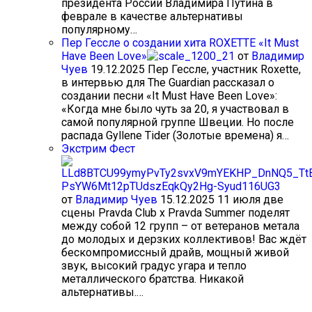
президента России Владимира Путина в
феврале в качестве альтернативы
популярному…
Пер Гессле о создании хита ROXETTE «It Must
Have Been Love»
от
Владимир
Чуев
19.12.2025
Пер Гессле, участник Roxette,
в интервью для The Guardian рассказал о
создании песни «It Must Have Been Love»:
«Когда мне было чуть за 20, я участвовал в
самой популярной группе Швеции. Но после
распада Gyllene Tider (Золотые времена) я…
Экстрим Фест
от
Владимир Чуев
15.12.2025
11 июля две
сцены Pravda Club x Pravda Summer поделят
между собой 12 групп – от ветеранов метала
до молодых и дерзких коллективов! Вас ждёт
бескомпромиссный драйв, мощный живой
звук, высокий градус угара и тепло
металлического братства. Никакой
альтернативы.…