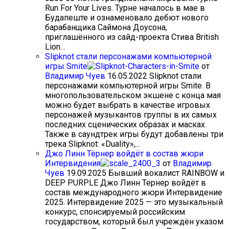
Run For Your Lives. Турне началось в мае в
Будапеште и ознаменовало дебют нового
барабанщика Саймона Доусона,
приглашённого из сайд-проекта Стива British
Lion…
Slipknot стали персонажами компьютерной
игры Smite
от
Владимир Чуев
16.05.2022
Slipknot стали
персонажами компьютерной игры Smite. В
многопользовательском экшене с конца мая
можно будет выбрать в качестве игровых
персонажей музыкантов группы в их самых
последних сценических образах и масках.
Также в саундтрек игры будут добавлены три
трека Slipknot: «Duality»,…
Джо Линн Тёрнер войдёт в состав жюри
Интервидения
от
Владимир
Чуев
19.09.2025
Бывший вокалист RAINBOW и
DEEP PURPLE Джо Линн Тернер войдёт в
состав международного жюри Интервидение
2025. Интервидение 2025 — это музыкальный
конкурс, спонсируемый российским
государством, который был учреждён указом