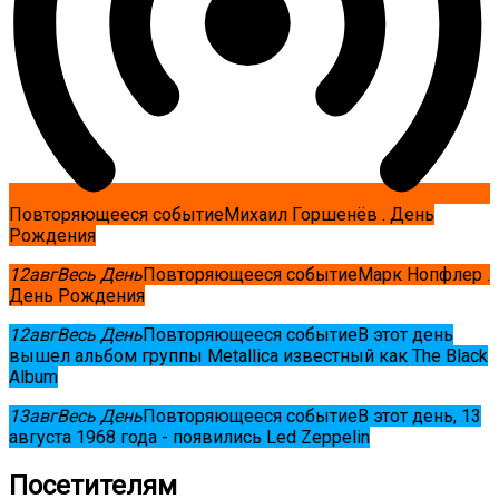
Повторяющееся событие
Михаил Горшенёв . День
Рождения
12
авг
Весь День
Повторяющееся событие
Марк Нопфлер .
День Рождения
12
авг
Весь День
Повторяющееся событие
В этот день
вышел альбом группы Metallica известный как The Black
Album
13
авг
Весь День
Повторяющееся событие
В этот день, 13
августа 1968 года - появились Led Zeppelin
Посетителям