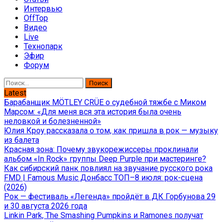
Интервью
OffTop
Видео
Live
Технопарк
Эфир
Форум
Найти:
Latest
Барабанщик MÖTLEY CRÜE о судебной тяжбе с Миком
Марсом: «Для меня вся эта история была очень
неловкой и болезненной»
Юлия Кроу рассказала о том, как пришла в рок — музыку
из балета
Красная зона: Почему звукорежиссеры проклинали
альбом «In Rock» группы Deep Purple при мастеринге?
Как сибирский панк повлиял на звучание русского рока
FMD | Famous Music Донбасс ТОП–8 июля: рок-сцена
(2026)
Рок — фестиваль «Легенда» пройдёт в ДК Горбунова 29
и 30 августа 2026 года
Linkin Park, The Smashing Pumpkins и Ramones получат