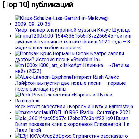
[Top 10] публикаций
Умер пионер электронной музыки Клаус Шульце
Рейтинг
лучших катушечных магнитофонов 2021 года – 8
моделей на любой кошелек
Как Крис Норман и Сюзи Кватро запели
дуэтом? История песни «Stumblin’ In»
Арт-Клиника — «Лети за
ней» (2022)
Гитарист Rush Алекс
Лайфсон выпустил две новые песни — первые
после распада группы
Rock Privet скрестили «Король и Шут» и Rammstein
ТОП 10 RSG iRadio . Сентябрь 2021
Duran
Duran показали клип с королевой Елизаветой II и
Леди Гагой
Брюс Спрингстин рассказал о