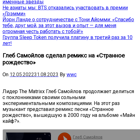
именные звёзды
Не азиаты мы: BTS отказались участвовать в премии
«Грэмми»
Йорн Ланде о сотрудничестве с Тони Айомми: «Спасибо
тебе, друг мой, за этот вызов и опыт — для меня
огромная честь работать с тобой!»
Группа Sleep Token получила платину в третий раз за 10
лет!
Глеб Самойлов сделал ремикс на «Странное
рождество»
On
12.05.2022
31.08.2023
By
wwc
Лидер The Matrixx Глеб Самойлов продолжает делиться
с поклонниками своими сольными
экспериментальными композициями. На этот раз
музыкант представил ремикс песни «Странное
рождество», вышедшую в 2000 году на альбоме «Майн
кайф?».