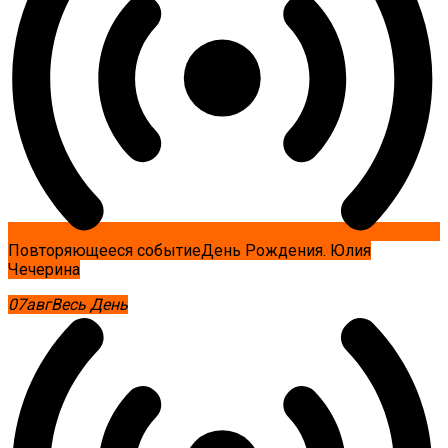
Повторяющееся событие
День Рождения. Юлия
Чечерина
07
авг
Весь День