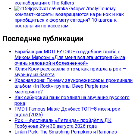
коллаборации с The Killers
Почему
компакт-кассеты возвращаются на рынок и как
приобщиться к формату сегодня? 10 шагов к
ностальгии по кассетам
Последние публикации
Барабанщик MÖTLEY CRÜE о судебной тяжбе с
Миком Марсом: «Для меня вся эта история была
очень неловкой и болезненной»
Юлия Кроу рассказала о том, как пришла в рок —
музыку из балета
Красная зона: Почему звукорежиссеры проклинали
альбом «In Rock» группы Deep Purple при
мастеринге?
Как сибирский панк повлиял на звучание русского
рока
FMD | Famous Music Донбасс ТОП–8 июля: рок-
сцена (2026)
Рок — фестиваль «Легенда» пройдёт в ДК
Горбунова 29 и 30 августа 2026 года
Linkin Park, The Smashing Pumpkins и Ramones