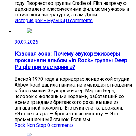
году. Творчество группы Cradle of Filth напрямую
вдохновлено классическими фильмами ужасов и
готической литературой, а сам Дэни
История рок - музыки
0 comments
30.07.2026
Красная зона: Почему звукорежиссеры
проклинали альбом «In Rock» группы Deep
Purple при мастеринге?
Весной 1970 года в коридорах лондонской студии
Abbey Road царила паника, не имеющая отношения
к битломании. Звукорежиссер Мартин Бёрч,
человек с железными нервами, работавший со
всеми грандами британского рока, вышел из
аппаратной покурить. Его руки слегка дрожали.
«Это не гитара, — бросил он ассистенту. — Это
промышленный станок. Если мы
Rock Non Stop
0 comments