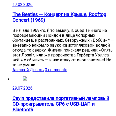
17.02.2026
The Beatles — Концерт на Крыше, Rooftop
Concert (1969)
В начале 1969-го, (что замечу, в обед!) ничего не
подозревающий Лондон в лице чопорных
британцев, и растерянных, безоружных «Бобби» * —
внезапно накрыло звуко-свистоплясовой волной
откуда-то сверху. Жители поначалу решили: «Опять
этот Лоза!», или же пророчества Герберта Уэллса
всё же сбылись — и нас атакуют инопланетяне! Но
те не умели
Алексей Дыков
0 comments
29.07.2026
Cayin представила портативный ламповый
CD-проигрыватель CP6 с USB-ЦАП и
Bluetooth