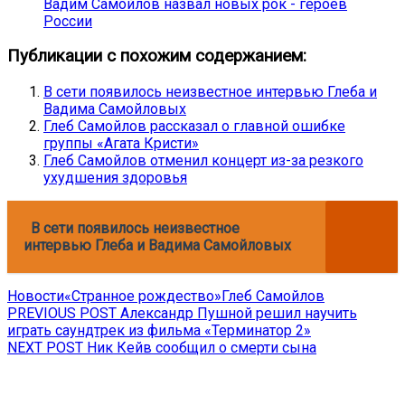
Вадим Самойлов назвал новых рок - героев
России
Публикации с похожим содержанием:
В сети появилось неизвестное интервью Глеба и
Вадима Самойловых
Глеб Самойлов рассказал о главной ошибке
группы «Агата Кристи»
Глеб Самойлов отменил концерт из-за резкого
ухудшения здоровья
В сети появилось неизвестное
интервью Глеба и Вадима Самойловых
Новости
«Странное рождество»
Глеб Самойлов
Навигация
Previous
PREVIOUS POST
Александр Пушной решил научить
post:
играть саундтрек из фильма «Терминатор 2»
по
Next
NEXT POST
Ник Кейв сообщил о смерти сына
записям
post: