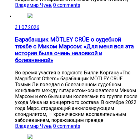
Владимир Чуев
0 comments
31.07.2026
Барабанщик MÖTLEY CRÜE о судебной
тяжбе с Миком Марсом: «Для меня вся эта
история была очень неловкой и
болезненной»
Во время участия в подкасте Билли Коргана «The
Magnificent Others» барабанщик MÖTLEY CRÜE
Томми Ли поведал о болезненном судебном
конфликте между гитаристом-основателем Миком
Марсом и его бывшими коллегами по группе после
ухода Мика из концертного состава. В октябре 2022
года Марс, страдающий анкилозирующим
спондилитом, — хроническим воспалительным
заболеванием, поражающим прежде
Владимир Чуев
0 comments