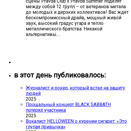
сцены Pravda Club x Pravda Summer поделят
между собой 12 групп – от ветеранов метала
до молодых и дерзких коллективов! Вас ждёт
бескомпромиссный драйв, мощный живой
звук, высокий градус угара и тепло
металлического братства. Никакой
альтернативы.…
в этот день публиковалось:
Журналист и рокер, который встал на защиту
людей
2025
Прощальный концерт BLACK SABBATH
потерял участника
2025
Вокалист HELLOWEEN о курении сигарет: «Это
глупая привычка»