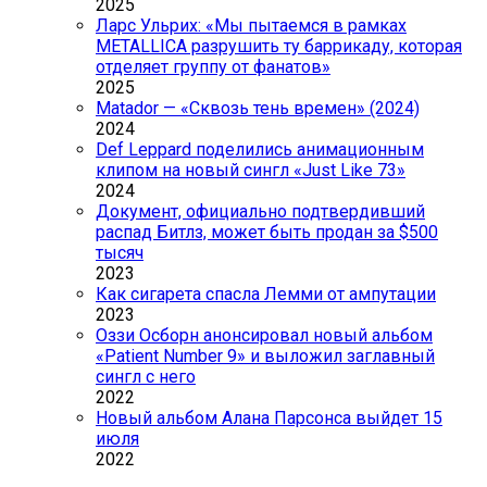
2025
Ларс Ульрих: «Мы пытаемся в рамках
METALLICA разрушить ту баррикаду, которая
отделяет группу от фанатов»
2025
Matador — «Сквозь тень времен» (2024)
2024
Def Leppard поделились анимационным
клипом на новый сингл «Just Like 73»
2024
Документ, официально подтвердивший
распад Битлз, может быть продан за $500
тысяч
2023
Как сигарета спасла Лемми от ампутации
2023
Оззи Осборн анонсировал новый альбом
«Patient Number 9» и выложил заглавный
сингл с него
2022
Новый альбом Алана Парсонса выйдет 15
июля
2022