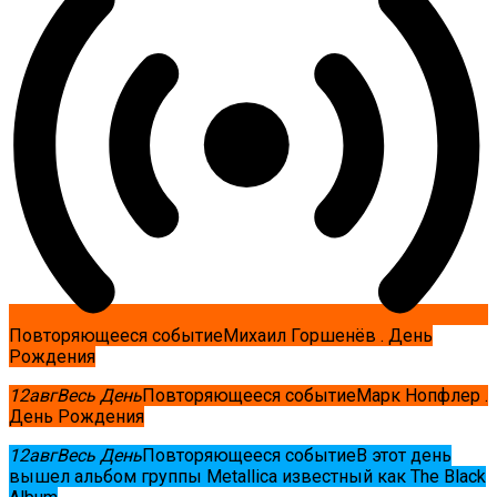
Повторяющееся событие
Михаил Горшенёв . День
Рождения
12
авг
Весь День
Повторяющееся событие
Марк Нопфлер .
День Рождения
12
авг
Весь День
Повторяющееся событие
В этот день
вышел альбом группы Metallica известный как The Black