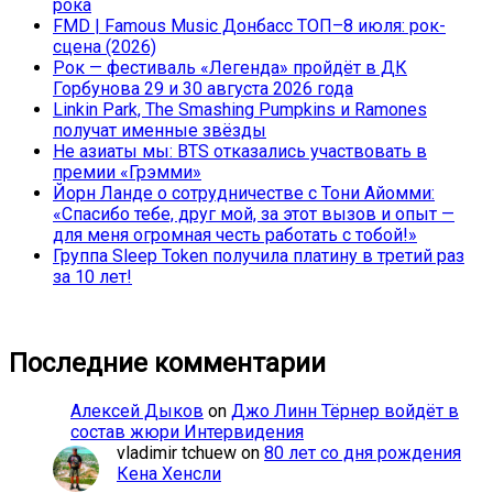
рока
FMD | Famous Music Донбасс ТОП–8 июля: рок-
сцена (2026)
Рок — фестиваль «Легенда» пройдёт в ДК
Горбунова 29 и 30 августа 2026 года
Linkin Park, The Smashing Pumpkins и Ramones
получат именные звёзды
Не азиаты мы: BTS отказались участвовать в
премии «Грэмми»
Йорн Ланде о сотрудничестве с Тони Айомми:
«Спасибо тебе, друг мой, за этот вызов и опыт —
для меня огромная честь работать с тобой!»
Группа Sleep Token получила платину в третий раз
за 10 лет!
Последние комментарии
Алексей Дыков
on
Джо Линн Тёрнер войдёт в
состав жюри Интервидения
vladimir tchuew
on
80 лет со дня рождения
Кена Хенсли