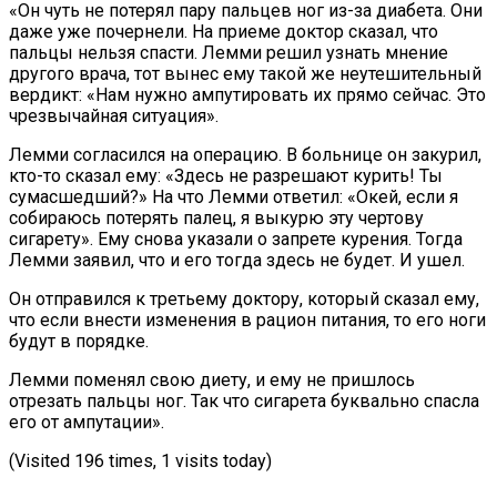
«Он чуть не потерял пару пальцев ног из-за диабета. Они
даже уже почернели. На приеме доктор сказал, что
пальцы нельзя спасти. Лемми решил узнать мнение
другого врача, тот вынес ему такой же неутешительный
вердикт: «Нам нужно ампутировать их прямо сейчас. Это
чрезвычайная ситуация».
Лемми согласился на операцию. В больнице он закурил,
кто-то сказал ему: «Здесь не разрешают курить! Ты
сумасшедший?» На что Лемми ответил: «Окей, если я
собираюсь потерять палец, я выкурю эту чертову
сигарету». Ему снова указали о запрете курения. Тогда
Лемми заявил, что и его тогда здесь не будет. И ушел.
Он отправился к третьему доктору, который сказал ему,
что если внести изменения в рацион питания, то его ноги
будут в порядке.
Лемми поменял свою диету, и ему не пришлось
отрезать пальцы ног. Так что сигарета буквально спасла
его от ампутации».
(Visited 196 times, 1 visits today)