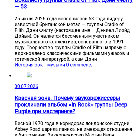
— 53
25 июля 2026 года исполнилось 53 года лидеру
известной британской метал — группы Cradle of
Filth, Дэни Филту (настоящее имя — Дэниел Ллойд
Дэйви). Он является бессменным участником
музыкального коллектива, основанного в 1991
году. Творчество группы Cradle of Filth напрямую
вдохновлено классическими фильмами ужасов и
готической литературой, а сам Дэни
История рок - музыки
0 comments
30.07.2026
Красная зона: Почему звукорежиссеры
проклинали альбом «In Rock» группы Deep
Purple при мастеринге?
Весной 1970 года в коридорах лондонской студии
Abbey Road царила паника, не имеющая отношения
к битломании. Звукорежиссер Мартин Бёрч,