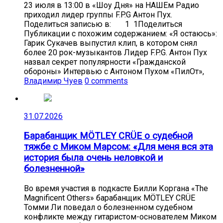
23 июля в 13:00 в «Шоу Дня» на НАШЕм Радио
приходил лидер группы F.P.G Антон Пух.
Поделиться записью в: 1 1Поделиться
Публикации с похожим содержанием: «Я остаюсь»:
Гарик Сукачев выпустил клип, в котором снял
более 20 рок-музыкантов Лидер F.P.G. Антон Пух
назвал секрет популярности «Гражданской
обороны» Интервью с Антоном Пухом «ПилОт»,
Владимир Чуев
0 comments
31.07.2026
Барабанщик MÖTLEY CRÜE о судебной
тяжбе с Миком Марсом: «Для меня вся эта
история была очень неловкой и
болезненной»
Во время участия в подкасте Билли Коргана «The
Magnificent Others» барабанщик MÖTLEY CRÜE
Томми Ли поведал о болезненном судебном
конфликте между гитаристом-основателем Миком