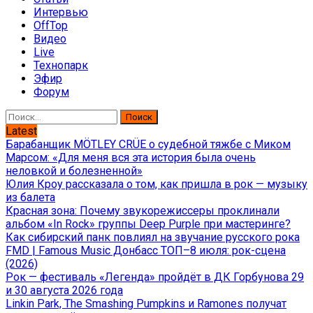
Интервью
OffTop
Видео
Live
Технопарк
Эфир
Форум
Найти:
Latest
Барабанщик MÖTLEY CRÜE о судебной тяжбе с Миком
Марсом: «Для меня вся эта история была очень
неловкой и болезненной»
Юлия Кроу рассказала о том, как пришла в рок — музыку
из балета
Красная зона: Почему звукорежиссеры проклинали
альбом «In Rock» группы Deep Purple при мастеринге?
Как сибирский панк повлиял на звучание русского рока
FMD | Famous Music Донбасс ТОП–8 июля: рок-сцена
(2026)
Рок — фестиваль «Легенда» пройдёт в ДК Горбунова 29
и 30 августа 2026 года
Linkin Park, The Smashing Pumpkins и Ramones получат