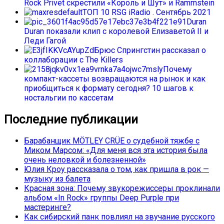
Rock Privet скрестили «Король и Шут» и Rammstein
ТОП 10 RSG iRadio . Сентябрь 2021
Duran
Duran показали клип с королевой Елизаветой II и
Леди Гагой
Брюс Спрингстин рассказал о
коллаборации с The Killers
Почему
компакт-кассеты возвращаются на рынок и как
приобщиться к формату сегодня? 10 шагов к
ностальгии по кассетам
Последние публикации
Барабанщик MÖTLEY CRÜE о судебной тяжбе с
Миком Марсом: «Для меня вся эта история была
очень неловкой и болезненной»
Юлия Кроу рассказала о том, как пришла в рок —
музыку из балета
Красная зона: Почему звукорежиссеры проклинали
альбом «In Rock» группы Deep Purple при
мастеринге?
Как сибирский панк повлиял на звучание русского