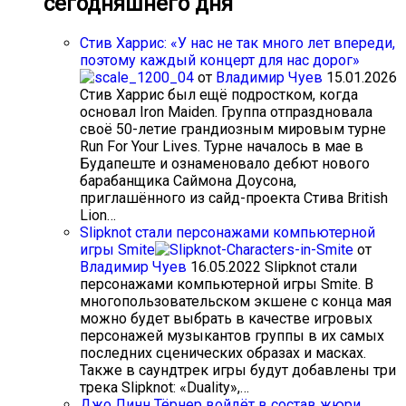
сегодняшнего дня
Стив Харрис: «У нас не так много лет впереди,
поэтому каждый концерт для нас дорог»
от
Владимир Чуев
15.01.2026
Стив Харрис был ещё подростком, когда
основал Iron Maiden. Группа отпраздновала
своё 50-летие грандиозным мировым турне
Run For Your Lives. Турне началось в мае в
Будапеште и ознаменовало дебют нового
барабанщика Саймона Доусона,
приглашённого из сайд-проекта Стива British
Lion…
Slipknot стали персонажами компьютерной
игры Smite
от
Владимир Чуев
16.05.2022
Slipknot стали
персонажами компьютерной игры Smite. В
многопользовательском экшене с конца мая
можно будет выбрать в качестве игровых
персонажей музыкантов группы в их самых
последних сценических образах и масках.
Также в саундтрек игры будут добавлены три
трека Slipknot: «Duality»,…
Джо Линн Тёрнер войдёт в состав жюри