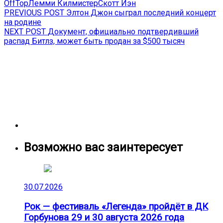
OffTop
Лемми Килмистер
Скотт Иэн
Навигация
Previous
PREVIOUS POST
Элтон Джон сыграл последний концерт
post:
на родине
по
Next
NEXT POST
Документ, официально подтвердивший
записям
post:
распад Битлз, может быть продан за $500 тысяч
Возможно вас заинтересует
30.07.2026
Рок — фестиваль «Легенда» пройдёт в ДК
Горбунова 29 и 30 августа 2026 года