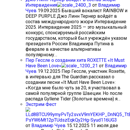
Интервидения
от
Владимир
Чуев
19.09.2025
Бывший вокалист RAINBOW и
DEEP PURPLE Джо Линн Тернер войдёт в
состав международного жюри Интервидение
2025. Интервидение 2025 — это музыкальный
конкурс, спонсируемый российским
государством, который был учреждён указом
президента России Владимира Путина в
феврале в качестве альтернативы
популярному…
Пер Гессле о создании хита ROXETTE «It Must
Have Been Love»
от
Владимир
Чуев
19.12.2025
Пер Гессле, участник Roxette,
в интервью для The Guardian рассказал о
создании песни «It Must Have Been Love»:
«Когда мне было чуть за 20, я участвовал в
самой популярной группе Швеции. Но после
распада Gyllene Tider (Золотые времена) я…
Экстрим Фест
от
Владимир Чуев
15.12.2025
11 июля две