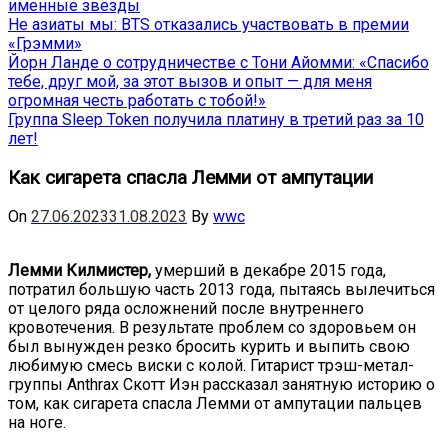
именные звёзды
Не азиаты мы: BTS отказались участвовать в премии
«Грэмми»
Йорн Ланде о сотрудничестве с Тони Айомми: «Спасибо
тебе, друг мой, за этот вызов и опыт — для меня
огромная честь работать с тобой!»
Группа Sleep Token получила платину в третий раз за 10
лет!
Как сигарета спасла Лемми от ампутации
On
27.06.2023
31.08.2023
By
wwc
Лемми Килмистер,
умерший в декабре 2015 года,
потратил большую часть 2013 года, пытаясь вылечиться
от целого ряда осложнений после внутреннего
кровотечения. В результате проблем со здоровьем он
был вынужден резко бросить курить и выпить свою
любимую смесь виски с колой. Гитарист трэш-метал-
группы Anthrax Скотт Иэн рассказал занятную историю о
том, как сигарета спасла Лемми от ампутации пальцев
на ноге.