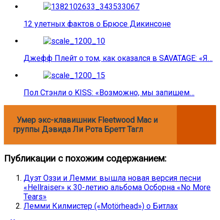
12 улетных фактов о Брюсе Дикинсоне
Джефф Плейт о том, как оказался в SAVATAGE: «Я…
Пол Стэнли о KISS: «Возможно, мы запишем…
Умер экс-клавишник Fleetwood Mac и
группы Дэвида Ли Рота Бретт Тагл
Публикации с похожим содержанием:
Дуэт Оззи и Лемми: вышла новая версия песни
«Hellraiser» к 30-летию альбома Осборна «No More
Tears»
Лемми Килмистер («Motörhead») о Битлах