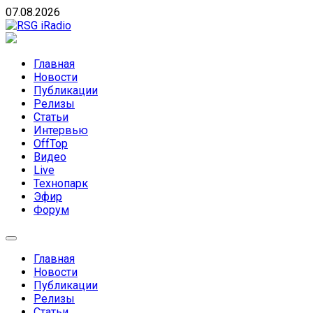
Skip
07.08.2026
to
content
RSG iRadio
RSG iRadio — Музыка различных музыкальных
направлений без возрастных ограничений
Главная
Новости
Публикации
Релизы
Статьи
Интервью
OffTop
Видео
Live
Технопарк
Эфир
Форум
Главная
Новости
Публикации
Релизы
Статьи