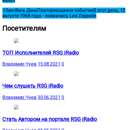
Album
13
авг
Весь День
Повторяющееся событие
В этот день, 13
августа 1968 года - появились Led Zeppelin
Посетителям
ТОП Исполнителей RSG iRadio
Владимир Чуев
15.08.2021
0
Чем слушать RSG iRadio
Владимир Чуев
30.06.2021
0
Стать Автором на портале RSG iRadio