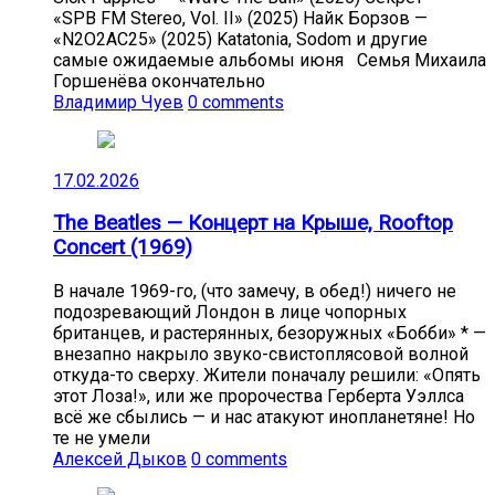
«SPB FM Stereo, Vol. II» (2025) Найк Борзов —
«N2O2AC25» (2025) Katatonia, Sodom и другие
самые ожидаемые альбомы июня Семья Михаила
Горшенёва окончательно
Владимир Чуев
0 comments
17.02.2026
The Beatles — Концерт на Крыше, Rooftop
Concert (1969)
В начале 1969-го, (что замечу, в обед!) ничего не
подозревающий Лондон в лице чопорных
британцев, и растерянных, безоружных «Бобби» * —
внезапно накрыло звуко-свистоплясовой волной
откуда-то сверху. Жители поначалу решили: «Опять
этот Лоза!», или же пророчества Герберта Уэллса
всё же сбылись — и нас атакуют инопланетяне! Но
те не умели
Алексей Дыков
0 comments