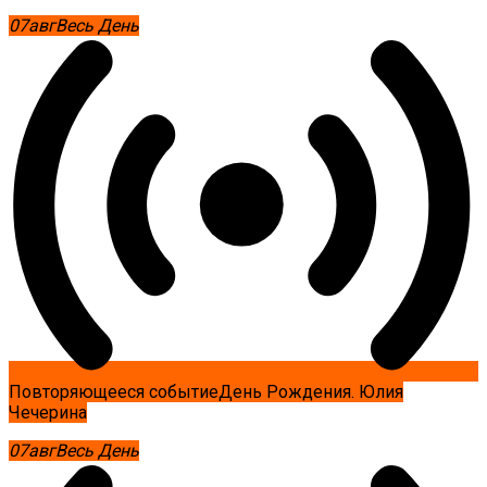
07
авг
Весь День
Повторяющееся событие
День Рождения. Юлия
Чечерина
07
авг
Весь День