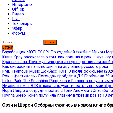
Интервью
OffTop
Видео
Live
Технопарк
Эфир
Форум
Найти:
Latest
Барабанщик MÖTLEY CRÜE о судебной тяжбе с Миком Марс
Юлия Кроу рассказала о том, как пришла в рок — музыку 
Красная зона: Почему звукорежиссеры проклинали альбом
Как сибирский панк повлиял на звучание русского рока
FMD | Famous Music Донбасс ТОП–8 июля: рок-сцена (202
Рок — фестиваль «Легенда» пройдёт в ДК Горбунова 29 и 
Linkin Park, The Smashing Pumpkins и Ramones получат и
Не азиаты мы: BTS отказались участвовать в премии «Гр
Йорн Ланде о сотрудничестве с Тони Айомми: «Спасибо теб
Группа Sleep Token получила платину в третий раз за 10 ле
Оззи и Шэрон Осборны снялись в новом клипе б