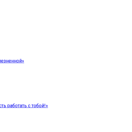
лезненной»
ть работать с тобой!»