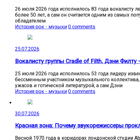
26 июля 2026 года исполнилось 83 года вокалисту л
более 50 лет, а сам он считается одним из самых п
обладателем
История рок - музыки
0 comments
25.07.2026
Вокалисту группы Cradle of Filth, Дэни Филту 
25 июля 2026 года исполнилось 53 года лидеру извес
бессменным участником музыкального коллектива, о
ужасов и готической литературой, а сам Дэни
История рок - музыки
0 comments
30.07.2026
Красная зона: Почему звукорежиссеры прокли
Весной 1970 года в коридорах лондонской студии A