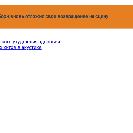
сборн вновь отложил свое возвращение на сцену
езкого ухудшения здоровья
 хитов в акустике