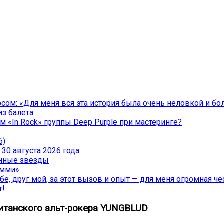
ом: «Для меня вся эта история была очень неловкой и бо
из балета
 «In Rock» группы Deep Purple при мастеринге?
6)
30 августа 2026 года
менные звёзды
эмми»
е, друг мой, за этот вызов и опыт — для меня огромная чес
т!
ританского альт-рокера YUNGBLUD