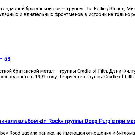
егендарной британской рок — группы The Rolling Stones, 
опулярных и влиятельных фронтменов в истории не только р
— 53
тной британской метал — группы Cradle of Filth, Дэни Фил
снованного в 1991 году. Творчество группы Cradle of Fi
нали альбом «In Rock» группы Deep Purple при ма
bbey Road царила паника, не имеющая отношения к битлом