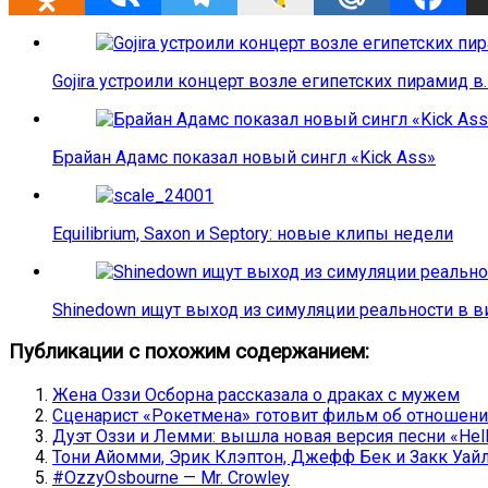
Gojira устроили концерт возле египетских пирамид в
Брайан Адамс показал новый сингл «Kick Ass»
Equilibrium, Saxon и Septory: новые клипы недели
Shinedown ищут выход из симуляции реальности в 
Публикации с похожим содержанием:
Жена Оззи Осборна рассказала о драках с мужем
Сценарист «Рокетмена» готовит фильм об отношени
Дуэт Оззи и Лемми: вышла новая версия песни «Hell
Тони Айомми, Эрик Клэптон, Джефф Бек и Закк Уайл
#OzzyOsbourne — Mr. Crowley