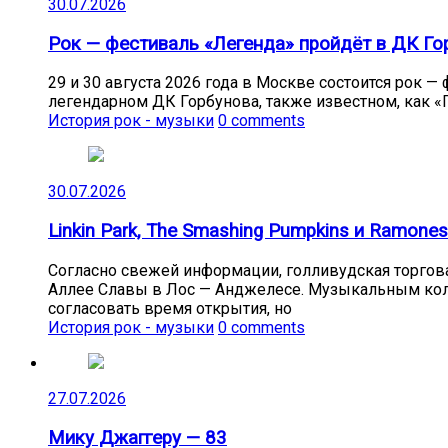
30.07.2026
Рок — фестиваль «Легенда» пройдёт в ДК Гор
29 и 30 августа 2026 года в Москве состоится рок 
легендарном ДК Горбунова, также известном, как «Г
История рок - музыки
0 comments
30.07.2026
Linkin Park, The Smashing Pumpkins и Ramon
Согласно свежей информации, голливудская торговая
Аллее Славы в Лос — Анджелесе. Музыкальным колл
согласовать время открытия, но
История рок - музыки
0 comments
27.07.2026
Мику Джаггеру — 83