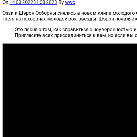
On
14.03.2022
31.08.2023
By
wwc
Оззи и Шэрон Осборны снялись в новом клипе молодого б
гостя на похоронах молодой рок-звезды. Шэрон появляетс
Это песня о том, как справиться с неуверенностью 
Пригласите всех присоединиться к вам, но если вы