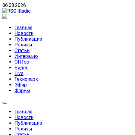
Skip
06.08.2026
to
content
RSG iRadio
RSG iRadio — Музыка различных музыкальных направлен
Главная
Новости
Публикации
Релизы
Статьи
Интервью
OffTop
Видео
Live
Технопарк
Эфир
Форум
Главная
Новости
Публикации
Релизы
Статьи