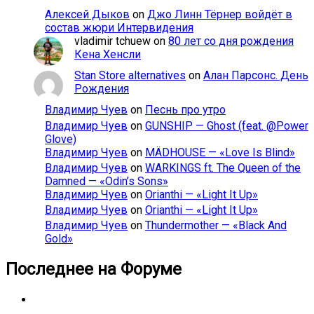
Алексей Дыков
on
Джо Линн Тёрнер войдёт в
состав жюри Интервидения
vladimir tchuew
on
80 лет со дня рождения
Кена Хенсли
Stan Store alternatives
on
Алан Парсонс. День
Рождения
Владимир Чуев
on
Песнь про утро
Владимир Чуев
on
GUNSHIP — Ghost (feat. @Power
Glove)
Владимир Чуев
on
MÄDHOUSE — «Love Is Blind»
Владимир Чуев
on
WARKINGS ft. The Queen of the
Damned — «Odin’s Sons»
Владимир Чуев
on
Orianthi — «Light It Up»
Владимир Чуев
on
Orianthi — «Light It Up»
Владимир Чуев
on
Thundermother — «Black And
Gold»
Последнее на Форуме