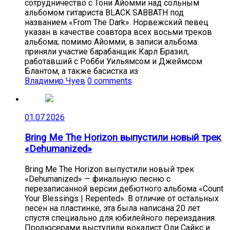
сотрудничество с Тони Айомми над сольным
альбомом гитариста BLACK SABBATH под
названием «From The Dark». Норвежский певец
указан в качестве соавтора всех восьми треков
альбома; помимо Айомми, в записи альбома
приняли участие барабанщик Карл Бразил,
работавший с Робби Уильямсом и Джеймсом
Блантом, а также басистка из
Владимир Чуев
0 comments
01.07.2026
Bring Me The Horizon выпустили новый трек
«Dehumanized»
Bring Me The Horizon выпустили новый трек
«Dehumanized» — финальную песню с
перезаписанной версии дебютного альбома «Count
Your Blessings | Repented». В отличие от остальных
песен на пластинке, эта была написана 20 лет
спустя специально для юбилейного переиздания.
Продюсерами выступили вокалист Оли Сайкс и