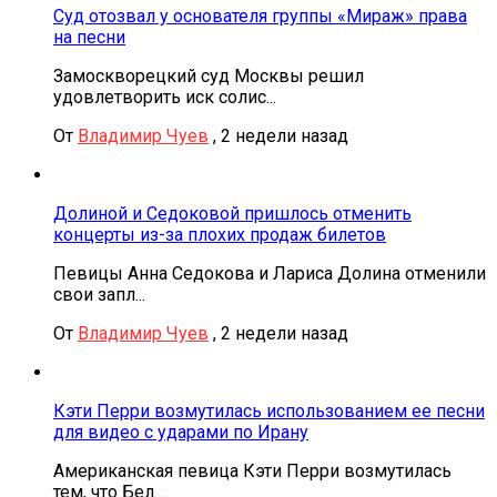
Суд отозвал у основателя группы «Мираж» права
на песни
Замоскворецкий суд Москвы решил
удовлетворить иск солис...
От
Владимир Чуев
,
2 недели назад
Долиной и Седоковой пришлось отменить
концерты из-за плохих продаж билетов
Певицы Анна Седокова и Лариса Долина отменили
свои запл...
От
Владимир Чуев
,
2 недели назад
Кэти Перри возмутилась использованием ее песни
для видео с ударами по Ирану
Американская певица Кэти Перри возмутилась
тем, что Бел...