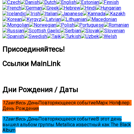
Присоединяйтесь!
Ссылки MainLink
Дни Рождения / Даты
12
авг
Весь День
Повторяющееся событие
Марк Нопфлер .
День Рождения
12
авг
Весь День
Повторяющееся событие
В этот день
вышел альбом группы Metallica известный как The Black
Album