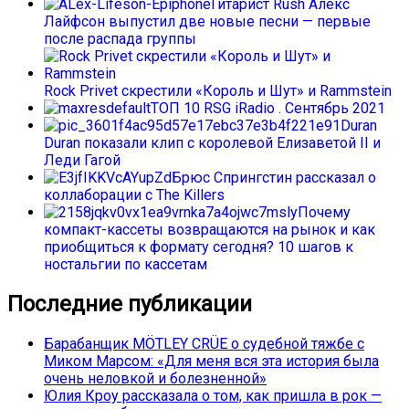
Гитарист Rush Алекс
Лайфсон выпустил две новые песни — первые
после распада группы
Rock Privet скрестили «Король и Шут» и Rammstein
ТОП 10 RSG iRadio . Сентябрь 2021
Duran
Duran показали клип с королевой Елизаветой II и
Леди Гагой
Брюс Спрингстин рассказал о
коллаборации с The Killers
Почему
компакт-кассеты возвращаются на рынок и как
приобщиться к формату сегодня? 10 шагов к
ностальгии по кассетам
Последние публикации
Барабанщик MÖTLEY CRÜE о судебной тяжбе с
Миком Марсом: «Для меня вся эта история была
очень неловкой и болезненной»
Юлия Кроу рассказала о том, как пришла в рок —