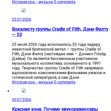
История рок - музыки
0 comments
25.07.2026
Вокалисту группы Cradle of Filth, Дэни Филту
— 53
25 июля 2026 года исполнилось 53 года лидеру
известной британской метал — группы Cradle of
Filth, Дэни Филту (настоящее имя — Дэниел Ллойд
Дэйви). Он является бессменным участником
музыкального коллектива, основанного в 1991
году. Творчество группы Cradle of Filth напрямую
вдохновлено классическими фильмами ужасов и
готической литературой, а сам Дэни
История рок - музыки
0 comments
30.07.2026
Красная зона: Почему звукорежиссеры