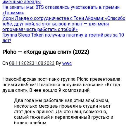
именные звёзды
Не азиаты мы: BTS отказались участвовать в премии
«Грэмми»
Йорн Ланде о сотрудничестве с Тони Айомми: «Спасибо
тебе, друг мой, за этот вызов и опыт — для меня
огромная честь работать с тобой!»
Группа Sleep Token получила платину в третий раз за 10
лет!
Ploho — «Когда душа спит» (2022)
On
08.11.2022
31.08.2023
By
wwc
Новосибирская пост-панк-группа Ploho презентовала
новый альбом! Пластинка получила название «Когда
душа спит». В нее вошло 9 композиций.
Два года мы работали над этим альбомом,
несколько месяцев провели в студии и вот
этот день пришёл. Да, это наш, возможно,
самый тяжелый и переполненный грустью и
болью альбом.