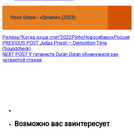
Нэил Шери - «Громче» (2023)
Релизы
"Когда душа спит"
2022
Ploho
Новосибирск
Россия
Навигация
Previous
PREVIOUS POST
Judas Priest — Demolition Time
post:
(Soundcheck)
по
Next
NEXT POST
У гитариста Duran Duran обнаружили рак
записям
post:
четвертой стадии
Возможно вас заинтересует