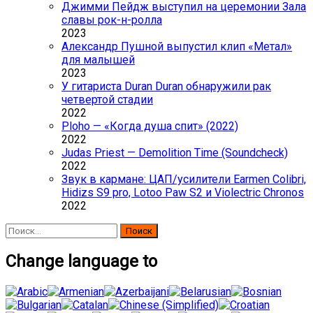
Джимми Пейдж выступил на церемонии Зала
славы рок-н-ролла
2023
Александр Пушной выпустил клип «Метал»
для малышей
2023
У гитариста Duran Duran обнаружили рак
четвертой стадии
2022
Ploho — «Когда душа спит» (2022)
2022
Judas Priest — Demolition Time (Soundcheck)
2022
Звук в кармане: ЦАП/усилители Earmen Сolibri,
Hidizs S9 pro, Lotoo Paw S2 и Violectric Chronos
2022
Найти:
Change language to