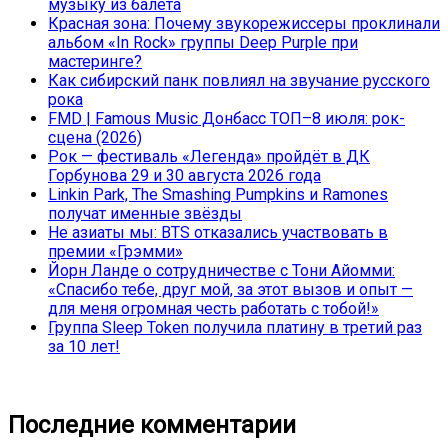
музыку из балета
Красная зона: Почему звукорежиссеры проклинали
альбом «In Rock» группы Deep Purple при
мастеринге?
Как сибирский панк повлиял на звучание русского
рока
FMD | Famous Music Донбасс ТОП–8 июля: рок-
сцена (2026)
Рок — фестиваль «Легенда» пройдёт в ДК
Горбунова 29 и 30 августа 2026 года
Linkin Park, The Smashing Pumpkins и Ramones
получат именные звёзды
Не азиаты мы: BTS отказались участвовать в
премии «Грэмми»
Йорн Ланде о сотрудничестве с Тони Айомми:
«Спасибо тебе, друг мой, за этот вызов и опыт —
для меня огромная честь работать с тобой!»
Группа Sleep Token получила платину в третий раз
за 10 лет!
Последние комментарии