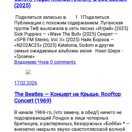
(2025)
Поделиться записью в: 1 1Поделиться
Публикации с похожим содержанием: Луганская
группа ТиФ выложила в сеть песню «Играй» (2025)
Sick Puppies — «Wave The Bull» (2025) Секрет —
«SPB FM Stereo, Vol. II» (2025) Найк Борзов —
«N2O2AC25» (2025) Katatonia, Sodom и другие
самые ожидаемые альбомы июня Нэил Шери -
«Громче»
Владимир Чуев
0 comments
17.02.2026
The Beatles — Концерт на Крыше, Rooftop
Concert (1969)
В начале 1969-го, (что замечу, в обед!) ничего не
подозревающий Лондон в лице чопорных
британцев, и растерянных, безоружных «Бобби» * —
внезапно накрыло звуко-свистоплясовой волной