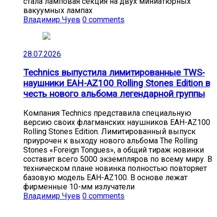
стала ламповая секция на двух миниатюрных
вакуумных лампах
Владимир Чуев
0 comments
28.07.2026
Technics выпустила лимитированные TWS-
наушники EAH-AZ100 Rolling Stones Edition в
честь нового альбома легендарной группы
Компания Technics представила специальную
версию своих флагманских наушников EAH-AZ100
Rolling Stones Edition. Лимитированный выпуск
приурочен к выходу нового альбома The Rolling
Stones «Foreign Tongues», а общий тираж новинки
составит всего 5000 экземпляров по всему миру. В
техническом плане новинка полностью повторяет
базовую модель EAH-AZ100. В основе лежат
фирменные 10-мм излучатели
Владимир Чуев
0 comments