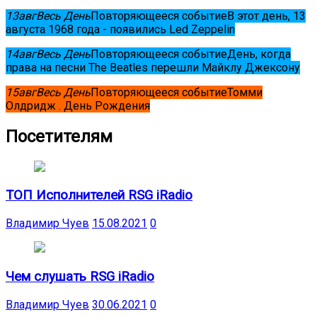
13
авг
Весь День
Повторяющееся событие
В этот день, 13
августа 1968 года - появились Led Zeppelin
14
авг
Весь День
Повторяющееся событие
День, когда
права на песни The Beatles перешли Майклу Джексону
15
авг
Весь День
Повторяющееся событие
Томми
Олдридж . День Рождения
Посетителям
ТОП Исполнителей RSG iRadio
Владимир Чуев
15.08.2021
0
Чем слушать RSG iRadio
Владимир Чуев
30.06.2021
0