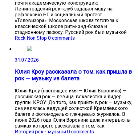
почти академическую конструкцию.
Ленинградский рок-клуб задавал моду на
рефлексию БГ и социальный протест
«Телевизора». Московская школа тяготела к
классической школе ритм-энд-блюза и
стадионному пафосу. Русский рок был музыкой
Rock Non Stop
0 comments
31.07.2026
Юлия Кроу рассказала о том, как пришла в
рок — музыку из балета
Юлия Кроу (настоящее имя — Юлия Воронина) —
российская рок — певица, вокалистка и лидер
группы КРОУ. До того, как прийти в рок — музыку,
она являлась ведущей солисткой Кремлёвского
балета и фотомоделью глянцевых журналов. В
июне 2026 года Юлия Воронина дала интервью, в
рамках которого рассказала о том, как
История рок - музыки
0 comments