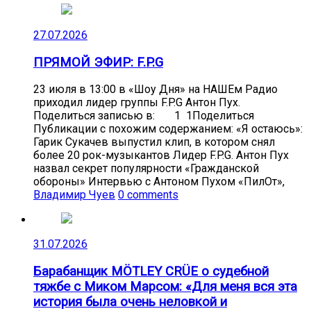
27.07.2026
ПРЯМОЙ ЭФИР: F.P.G
23 июля в 13:00 в «Шоу Дня» на НАШЕм Радио
приходил лидер группы F.P.G Антон Пух.
Поделиться записью в: 1 1Поделиться
Публикации с похожим содержанием: «Я остаюсь»:
Гарик Сукачев выпустил клип, в котором снял
более 20 рок-музыкантов Лидер F.P.G. Антон Пух
назвал секрет популярности «Гражданской
обороны» Интервью с Антоном Пухом «ПилОт»,
Владимир Чуев
0 comments
31.07.2026
Барабанщик MÖTLEY CRÜE о судебной
тяжбе с Миком Марсом: «Для меня вся эта
история была очень неловкой и