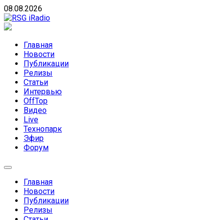
Skip
08.08.2026
to
content
RSG iRadio
RSG iRadio — Музыка различных музыкальных
направлений без возрастных ограничений
Главная
Новости
Публикации
Релизы
Статьи
Интервью
OffTop
Видео
Live
Технопарк
Эфир
Форум
Главная
Новости
Публикации
Релизы
Статьи