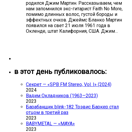
родился Джим Мартин. Рассказываем, чем
нам запомнился экс-гитарист Faith No More,
помимо длинных волос, густой бороды и
эффектных очков. Джеймс Бланко Мартин
появился на свет 21 июля 1961 года в
Окленде, штат Калифорния, США. Джим…
в этот день публиковалось:
Секрет — «SPB FM Stereo, Vol. I» (2024)
2024
Вадим Окладников (1963—2023)
2023
Барабанщик blink-182 Трэвис Баркер стал
отцом в третий раз
2023
BABYMETAL — «MAYA»
2023