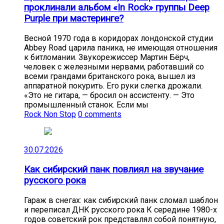
проклинали альбом «In Rock» группы Deep
Purple при мастеринге?
Весной 1970 года в коридорах лондонской студии
Abbey Road царила паника, не имеющая отношения
к битломании. Звукорежиссер Мартин Бёрч,
человек с железными нервами, работавший со
всеми грандами британского рока, вышел из
аппаратной покурить. Его руки слегка дрожали.
«Это не гитара, — бросил он ассистенту. — Это
промышленный станок. Если мы
Rock Non Stop
0 comments
30.07.2026
Как сибирский панк повлиял на звучание
русского рока
Гараж в снегах: как сибирский панк сломал шаблон
и переписал ДНК русского рока К середине 1980-х
годов советский рок представлял собой понятную,