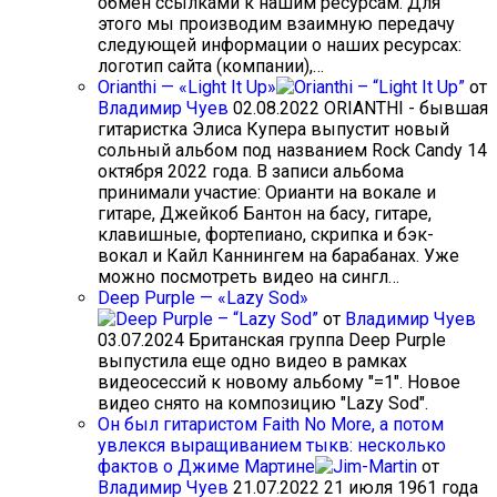
обмен ссылками к нашим ресурсам. Для
этого мы производим взаимную передачу
следующей информации о наших ресурсах:
логотип сайта (компании),…
Orianthi — «Light It Up»
от
Владимир Чуев
02.08.2022
ORIANTHI - бывшая
гитаристка Элиса Купера выпустит новый
сольный альбом под названием Rock Candy 14
октября 2022 года. В записи альбома
принимали участие: Орианти на вокале и
гитаре, Джейкоб Бантон на басу, гитаре,
клавишные, фортепиано, скрипка и бэк-
вокал и Кайл Каннингем на барабанах. Уже
можно посмотреть видео на сингл…
Deep Purple — «Lazy Sod»
от
Владимир Чуев
03.07.2024
Британская группа Deep Purple
выпустила еще одно видео в рамках
видеосессий к новому альбому "=1". Новое
видео снято на композицию "Lazy Sod".
Он был гитаристом Faith No More, а потом
увлекся выращиванием тыкв: несколько
фактов о Джиме Мартине
от
Владимир Чуев
21.07.2022
21 июля 1961 года