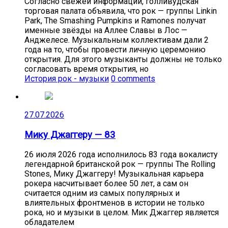
Согласно свежей информации, голливудская
торговая палата объявила, что рок — группы Linkin
Park, The Smashing Pumpkins и Ramones получат
именные звёзды на Аллее Славы в Лос —
Анджелесе. Музыкальным коллективам дали 2
года на то, чтобы провести личную церемонию
открытия. Для этого музыканты должны не только
согласовать время открытия, но
История рок - музыки
0 comments
27.07.2026
Мику Джаггеру — 83
26 июля 2026 года исполнилось 83 года вокалисту
легендарной британской рок — группы The Rolling
Stones, Мику Джаггеру! Музыкальная карьера
рокера насчитывает более 50 лет, а сам он
считается одним из самых популярных и
влиятельных фронтменов в истории не только
рока, но и музыки в целом. Мик Джаггер является
обладателем