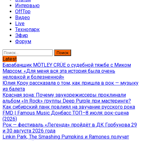
Интервью
OffTop
Видео
Live
Технопарк
Эфир
Форум
Найти:
Latest
Барабанщик MÖTLEY CRÜE о судебной тяжбе с Миком
Марсом: «Для меня вся эта история была очень
неловкой и болезненной»
Юлия Кроу рассказала о том, как пришла в рок — музыку
из балета
Красная зона: Почему звукорежиссеры проклинали
альбом «In Rock» группы Deep Purple при мастеринге?
Как сибирский панк повлиял на звучание русского рока
FMD | Famous Music Донбасс ТОП–8 июля: рок-сцена
(2026)
Рок — фестиваль «Легенда» пройдёт в ДК Горбунова 29
и 30 августа 2026 года
Linkin Park, The Smashing Pumpkins и Ramones получат