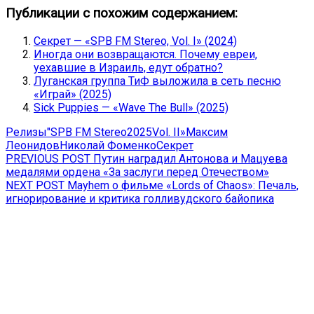
Публикации с похожим содержанием:
Секрет — «SPB FM Stereo, Vol. I» (2024)
Иногда они возвращаются. Почему евреи,
уехавшие в Израиль, едут обратно?
Луганская группа ТиФ выложила в сеть песню
«Играй» (2025)
Sick Puppies — «Wave The Bull» (2025)
Релизы
"SPB FM Stereo
2025
Vol. II»
Максим
Леонидов
Николай Фоменко
Секрет
Навигация
Previous
PREVIOUS POST
Путин наградил Антонова и Мацуева
post:
медалями ордена «За заслуги перед Отечеством»
по
Next
NEXT POST
Mayhem о фильме «Lords of Chaos»: Печаль,
записям
post:
игнорирование и критика голливудского байопика