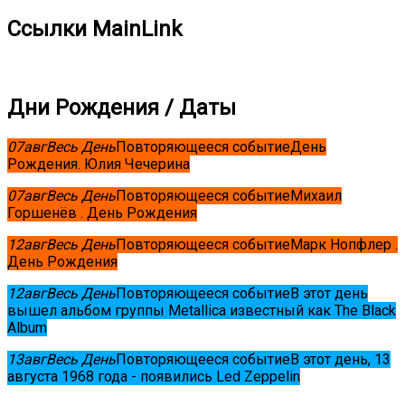
Ссылки MainLink
Дни Рождения / Даты
07
авг
Весь День
Повторяющееся событие
День
Рождения. Юлия Чечерина
07
авг
Весь День
Повторяющееся событие
Михаил
Горшенёв . День Рождения
12
авг
Весь День
Повторяющееся событие
Марк Нопфлер .
День Рождения
12
авг
Весь День
Повторяющееся событие
В этот день
вышел альбом группы Metallica известный как The Black
Album
13
авг
Весь День
Повторяющееся событие
В этот день, 13
августа 1968 года - появились Led Zeppelin