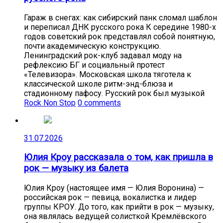
Гараж в снегах: как сибирский панк сломал шаблон
и переписал ДНК русского рока К середине 1980-х
годов советский рок представлял собой понятную,
почти академическую конструкцию.
Ленинградский рок-клуб задавал моду на
рефлексию БГ и социальный протест
«Телевизора». Московская школа тяготела к
классической школе ритм-энд-блюза и
стадионному пафосу. Русский рок был музыкой
Rock Non Stop
0 comments
31.07.2026
Юлия Кроу рассказала о том, как пришла в
рок — музыку из балета
Юлия Кроу (настоящее имя — Юлия Воронина) —
российская рок — певица, вокалистка и лидер
группы КРОУ. До того, как прийти в рок — музыку,
она являлась ведущей солисткой Кремлёвского