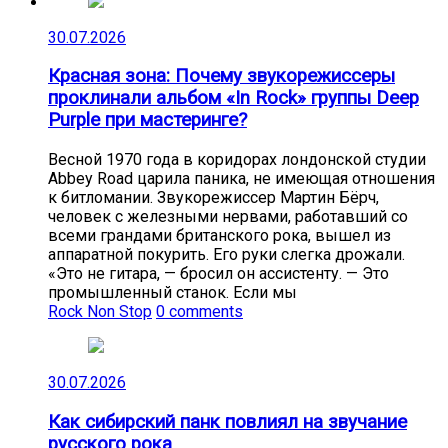
30.07.2026
Красная зона: Почему звукорежиссеры
проклинали альбом «In Rock» группы Deep
Purple при мастеринге?
Весной 1970 года в коридорах лондонской студии
Abbey Road царила паника, не имеющая отношения
к битломании. Звукорежиссер Мартин Бёрч,
человек с железными нервами, работавший со
всеми грандами британского рока, вышел из
аппаратной покурить. Его руки слегка дрожали.
«Это не гитара, — бросил он ассистенту. — Это
промышленный станок. Если мы
Rock Non Stop
0 comments
30.07.2026
Как сибирский панк повлиял на звучание
русского рока