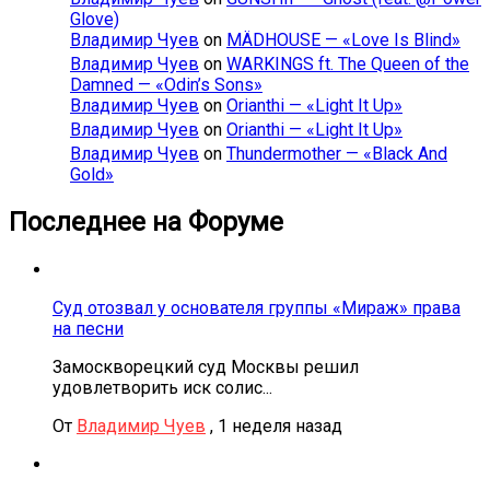
Glove)
Владимир Чуев
on
MÄDHOUSE — «Love Is Blind»
Владимир Чуев
on
WARKINGS ft. The Queen of the
Damned — «Odin’s Sons»
Владимир Чуев
on
Orianthi — «Light It Up»
Владимир Чуев
on
Orianthi — «Light It Up»
Владимир Чуев
on
Thundermother — «Black And
Gold»
Последнее на Форуме
Суд отозвал у основателя группы «Мираж» права
на песни
Замоскворецкий суд Москвы решил
удовлетворить иск солис...
От
Владимир Чуев
,
1 неделя назад