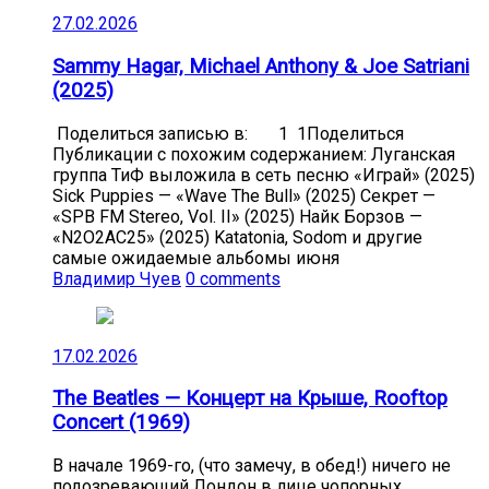
27.02.2026
Sammy Hagar, Michael Anthony & Joe Satriani
(2025)
Поделиться записью в: 1 1Поделиться
Публикации с похожим содержанием: Луганская
группа ТиФ выложила в сеть песню «Играй» (2025)
Sick Puppies — «Wave The Bull» (2025) Секрет —
«SPB FM Stereo, Vol. II» (2025) Найк Борзов —
«N2O2AC25» (2025) Katatonia, Sodom и другие
самые ожидаемые альбомы июня
Владимир Чуев
0 comments
17.02.2026
The Beatles — Концерт на Крыше, Rooftop
Concert (1969)
В начале 1969-го, (что замечу, в обед!) ничего не
подозревающий Лондон в лице чопорных