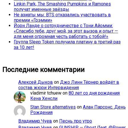
Linkin Park, The Smashing Pumpkins и Ramones
получат именные звёзды
Не азиаты мы: BTS отказались участвовать в
премии «Грэмми»
Йорн Ланде о сотрудничестве с Тони Айомми:
«Спасибо тебе, друг мой, за этот вызов и опыт —
для меня огромная честь работать с тобой!»
Группа Sleep Token получила платину в третий раз
за 10 лет!
Последние комментарии
Алексей Дыков
on
Джо Линн Тёрнер войдёт в
состав жюри Интервидения
vladimir tchuew
on
80 лет со дня рождения
Кена Хенсли
Stan Store alternatives
on
Алан Парсонс. День
Рождения
Владимир Чуев
on
Песнь про утро
Владимир Чуев
on
GUNSHIP — Ghost (feat. @Power