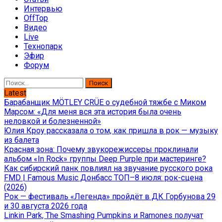
Интервью
OffTop
Видео
Live
Технопарк
Эфир
Форум
Найти:
Latest
Барабанщик MÖTLEY CRÜE о судебной тяжбе с Миком
Марсом: «Для меня вся эта история была очень
неловкой и болезненной»
Юлия Кроу рассказала о том, как пришла в рок — музыку
из балета
Красная зона: Почему звукорежиссеры проклинали
альбом «In Rock» группы Deep Purple при мастеринге?
Как сибирский панк повлиял на звучание русского рока
FMD | Famous Music Донбасс ТОП–8 июля: рок-сцена
(2026)
Рок — фестиваль «Легенда» пройдёт в ДК Горбунова 29
и 30 августа 2026 года
Linkin Park, The Smashing Pumpkins и Ramones получат