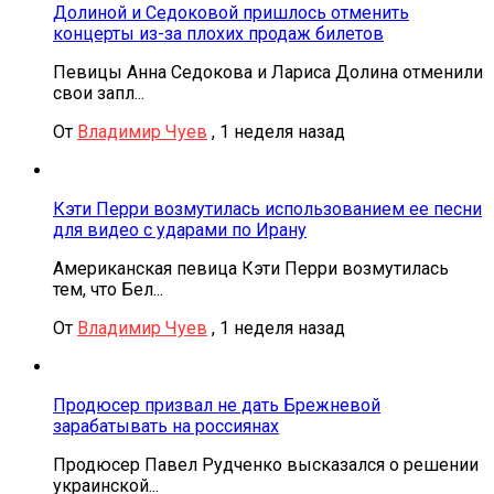
Долиной и Седоковой пришлось отменить
концерты из-за плохих продаж билетов
Певицы Анна Седокова и Лариса Долина отменили
свои запл...
От
Владимир Чуев
,
1 неделя назад
Кэти Перри возмутилась использованием ее песни
для видео с ударами по Ирану
Американская певица Кэти Перри возмутилась
тем, что Бел...
От
Владимир Чуев
,
1 неделя назад
Продюсер призвал не дать Брежневой
зарабатывать на россиянах
Продюсер Павел Рудченко высказался о решении
украинской...