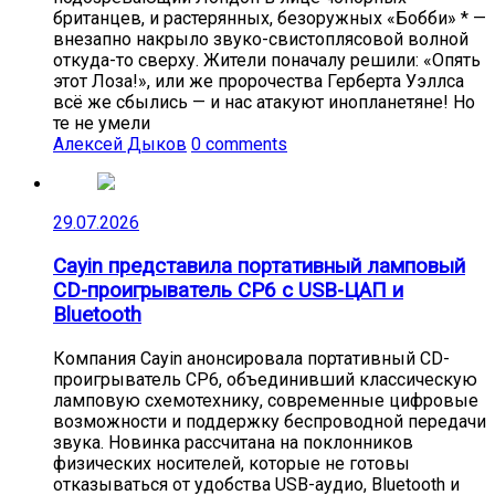
британцев, и растерянных, безоружных «Бобби» * —
внезапно накрыло звуко-свистоплясовой волной
откуда-то сверху. Жители поначалу решили: «Опять
этот Лоза!», или же пророчества Герберта Уэллса
всё же сбылись — и нас атакуют инопланетяне! Но
те не умели
Алексей Дыков
0 comments
29.07.2026
Cayin представила портативный ламповый
CD-проигрыватель CP6 с USB-ЦАП и
Bluetooth
Компания Cayin анонсировала портативный CD-
проигрыватель CP6, объединивший классическую
ламповую схемотехнику, современные цифровые
возможности и поддержку беспроводной передачи
звука. Новинка рассчитана на поклонников
физических носителей, которые не готовы
отказываться от удобства USB-аудио, Bluetooth и