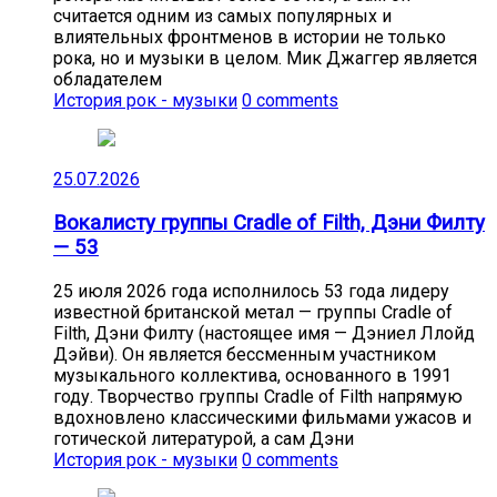
считается одним из самых популярных и
влиятельных фронтменов в истории не только
рока, но и музыки в целом. Мик Джаггер является
обладателем
История рок - музыки
0 comments
25.07.2026
Вокалисту группы Cradle of Filth, Дэни Филту
— 53
25 июля 2026 года исполнилось 53 года лидеру
известной британской метал — группы Cradle of
Filth, Дэни Филту (настоящее имя — Дэниел Ллойд
Дэйви). Он является бессменным участником
музыкального коллектива, основанного в 1991
году. Творчество группы Cradle of Filth напрямую
вдохновлено классическими фильмами ужасов и
готической литературой, а сам Дэни
История рок - музыки
0 comments