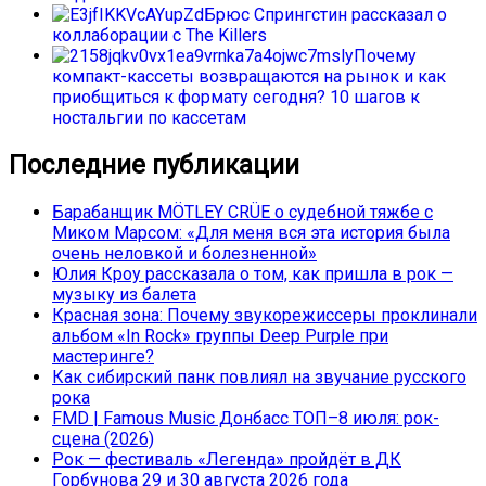
Брюс Спрингстин рассказал о
коллаборации с The Killers
Почему
компакт-кассеты возвращаются на рынок и как
приобщиться к формату сегодня? 10 шагов к
ностальгии по кассетам
Последние публикации
Барабанщик MÖTLEY CRÜE о судебной тяжбе с
Миком Марсом: «Для меня вся эта история была
очень неловкой и болезненной»
Юлия Кроу рассказала о том, как пришла в рок —
музыку из балета
Красная зона: Почему звукорежиссеры проклинали
альбом «In Rock» группы Deep Purple при
мастеринге?
Как сибирский панк повлиял на звучание русского
рока
FMD | Famous Music Донбасс ТОП–8 июля: рок-
сцена (2026)
Рок — фестиваль «Легенда» пройдёт в ДК
Горбунова 29 и 30 августа 2026 года