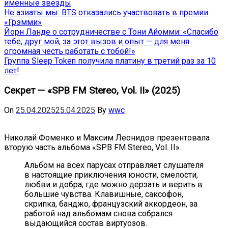
именные звёзды
Не азиаты мы: BTS отказались участвовать в премии
«Грэмми»
Йорн Ланде о сотрудничестве с Тони Айомми: «Спасибо
тебе, друг мой, за этот вызов и опыт — для меня
огромная честь работать с тобой!»
Группа Sleep Token получила платину в третий раз за 10
лет!
Секрет — «SPB FM Stereo, Vol. II» (2025)
On
25.04.2025
25.04.2025
By
wwc
Николай Фоменко и Максим Леонидов презентовала
вторую часть альбома «SPB FM Stereo, Vol. II».
Альбом на всех парусах отправляет слушателя
в настоящие приключения юности, смелости,
любви и добра, где можно дерзать и верить в
большие чувства. Клавишные, саксофон,
скрипка, банджо, французский аккордеон, за
работой над альбомам снова собрался
выдающийся состав виртуозов.