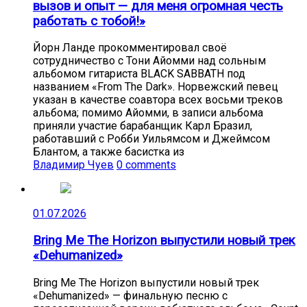
вызов и опыт — для меня огромная честь
работать с тобой!»
Йорн Ланде прокомментировал своё
сотрудничество с Тони Айомми над сольным
альбомом гитариста BLACK SABBATH под
названием «From The Dark». Норвежский певец
указан в качестве соавтора всех восьми треков
альбома; помимо Айомми, в записи альбома
приняли участие барабанщик Карл Бразил,
работавший с Робби Уильямсом и Джеймсом
Блантом, а также басистка из
Владимир Чуев
0 comments
01.07.2026
Bring Me The Horizon выпустили новый трек
«Dehumanized»
Bring Me The Horizon выпустили новый трек
«Dehumanized» — финальную песню с