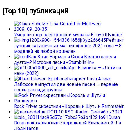
[Top 10] публикаций
Умер пионер электронной музыки Клаус Шульце
Рейтинг
лучших катушечных магнитофонов 2021 года – 8
моделей на любой кошелек
Как Крис Норман и Сюзи Кватро запели
дуэтом? История песни «Stumblin’ In»
Арт-Клиника — «Лети за
ней» (2022)
Гитарист Rush Алекс
Лайфсон выпустил две новые песни — первые
после распада группы
Rock Privet скрестили «Король и Шут» и Rammstein
ТОП 10 RSG iRadio . Сентябрь 2021
Duran
Duran показали клип с королевой Елизаветой II и
Леди Гагой