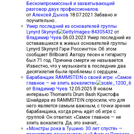
от
Алексей Дыков
18.07.2021
Забавно и
поучительно...
Умер последний из основателей группы
Lynyrd Skynyrd
от
Владимир Чуев
06.03.2023
Умер последний из
остававшихся в живых основателей группы
Lynyrd Skynyrd Гэри Россингтон. Об этом
сообщает Billboard. Автору песен и гитаристу
был 71 год. Причина смерти не называется.
Известно, что у музыканта в последние два
десятилетия были проблемы с сердцем.…
Барабанщик RAMMSTEIN о своей игре: «Самое
главное — не злить вокалиста»
от
Владимир Чуев
12.05.2025
В новом
интервью Thomann's Drum Bash Кристофа
Шнайдера из RAMMSTEIN спросили, что для
него является самым важным, с точки зрения
барабанщика, когда речь идёт об игре с
группой. Он ответил: «Самое главное — не
злить вокалиста. Да, это значит,…
«Монстры рока в Тушино. 30 лет спустя» —