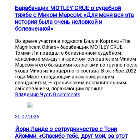
Барабанщик MÖTLEY CRÜE о судебной
тяжбе с Миком Марсом: «Для меня вся эта
история была очень неловкой и
болезненной»
Во время участия в подкасте Билли Коргана «The
Magnificent Others» барабанщик MÖTLEY CRÜE
Томми Ли поведал о болезненном судебном
конфликте между гитаристом-основателем Миком
Марсом и его бывшими коллегами по группе после
ухода Мика из концертного состава. В октябре 2022
года Марс, страдающий анкилозирующим
спондилитом, — хроническим воспалительным
заболеванием, поражающим прежде
Владимир Чуев
0 comments
30.07.2026
Йорн Ланде о сотрудничестве с Тони
Айомми: «Спасибо тебе, друг мой, за этот