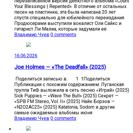
перезаписанной версии дебютного альбома «Count
Your Blessings | Repented». В отличие от остальных
песен на пластинке, эта была написана 20 лет
спустя специально для юбилейного переиздания.
Продюсерами выступили вокалист Оли Сайкс и
гитарист Ли Малиа, которые задумали её
Владимир Чуев
0 comments
16.06.2026
Joe Holmes — «The Deadfall» (2025)
Поделиться записью в: 1 1Поделиться
Публикации с похожим содержанием: Луганская
группа ТиФ выложила в сеть песню «Играй» (2025)
Sick Puppies — «Wave The Bull» (2025) Секрет —
«SPB FM Stereo, Vol. II» (2025) Найк Борзов —
«N2O2AC25» (2025) Katatonia, Sodom и другие
самые ожидаемые альбомы июня
Владимир Чуев
0 comments