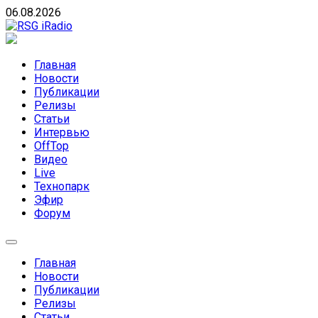
Skip
06.08.2026
to
content
RSG iRadio
RSG iRadio — Музыка различных музыкальных
направлений без возрастных ограничений
Главная
Новости
Публикации
Релизы
Статьи
Интервью
OffTop
Видео
Live
Технопарк
Эфир
Форум
Главная
Новости
Публикации
Релизы
Статьи