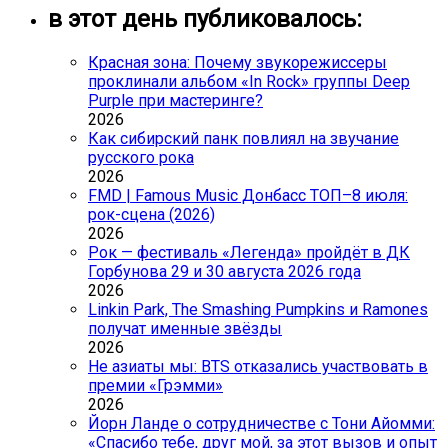
в этот день публиковалось:
Красная зона: Почему звукорежиссеры
проклинали альбом «In Rock» группы Deep
Purple при мастеринге?
2026
Как сибирский панк повлиял на звучание
русского рока
2026
FMD | Famous Music Донбасс ТОП–8 июля:
рок-сцена (2026)
2026
Рок — фестиваль «Легенда» пройдёт в ДК
Горбунова 29 и 30 августа 2026 года
2026
Linkin Park, The Smashing Pumpkins и Ramones
получат именные звёзды
2026
Не азиаты мы: BTS отказались участвовать в
премии «Грэмми»
2026
Йорн Ланде о сотрудничестве с Тони Айомми:
«Спасибо тебе, друг мой, за этот вызов и опыт