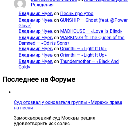
Рождения
Владимир Чуев
on
Песнь про утро
Владимир Чуев
on
GUNSHIP — Ghost (feat. @Power
Glove)
Владимир Чуев
on
MÄDHOUSE — «Love Is Blind»
Владимир Чуев
on
WARKINGS ft. The Queen of the
Damned — «Odin’s Sons»
Владимир Чуев
on
Orianthi — «Light It Up»
Владимир Чуев
on
Orianthi — «Light It Up»
Владимир Чуев
on
Thundermother — «Black And
Gold»
Последнее на Форуме
Суд отозвал у основателя группы «Мираж» права
на песни
Замоскворецкий суд Москвы решил
удовлетворить иск солис...