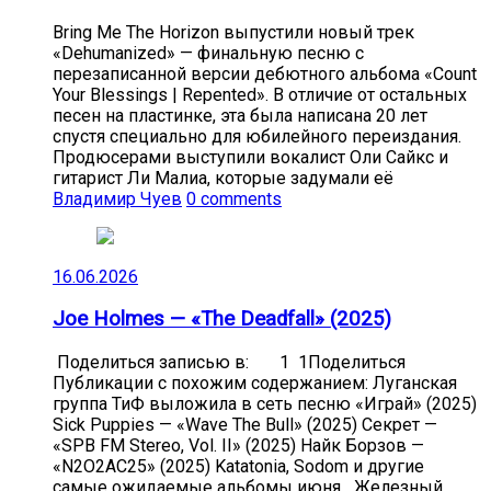
Bring Me The Horizon выпустили новый трек
«Dehumanized» — финальную песню с
перезаписанной версии дебютного альбома «Count
Your Blessings | Repented». В отличие от остальных
песен на пластинке, эта была написана 20 лет
спустя специально для юбилейного переиздания.
Продюсерами выступили вокалист Оли Сайкс и
гитарист Ли Малиа, которые задумали её
Владимир Чуев
0 comments
16.06.2026
Joe Holmes — «The Deadfall» (2025)
Поделиться записью в: 1 1Поделиться
Публикации с похожим содержанием: Луганская
группа ТиФ выложила в сеть песню «Играй» (2025)
Sick Puppies — «Wave The Bull» (2025) Секрет —
«SPB FM Stereo, Vol. II» (2025) Найк Борзов —
«N2O2AC25» (2025) Katatonia, Sodom и другие
самые ожидаемые альбомы июня Железный