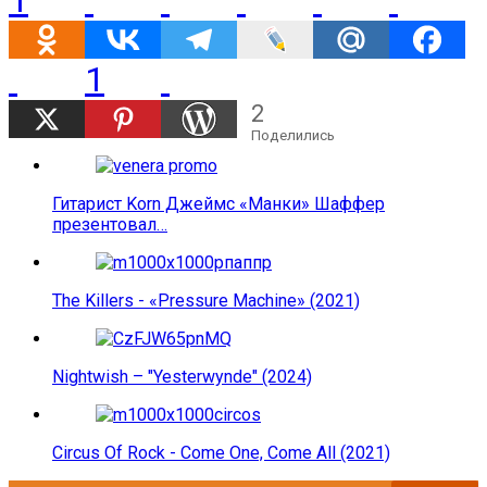
1
2
Поделились
Гитарист Korn Джеймс «Манки» Шаффер
презентовал…
The Killers - «Pressure Machine» (2021)
Nightwish – "Yesterwynde" (2024)
Circus Of Rock - Come One, Come All (2021)