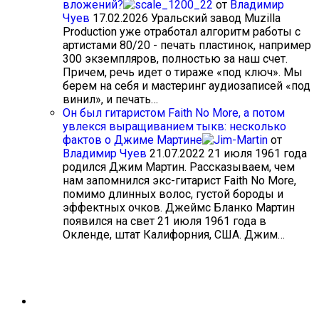
вложений?
от
Владимир
Чуев
17.02.2026
Уральский завод Muzilla
Production уже отработал алгоритм работы с
артистами 80/20 - печать пластинок, например
300 экземпляров, полностью за наш счет.
Причем, речь идет о тираже «под ключ». Мы
берем на себя и мастеринг аудиозаписей «под
винил», и печать…
Он был гитаристом Faith No More, а потом
увлекся выращиванием тыкв: несколько
фактов о Джиме Мартине
от
Владимир Чуев
21.07.2022
21 июля 1961 года
родился Джим Мартин. Рассказываем, чем
нам запомнился экс-гитарист Faith No More,
помимо длинных волос, густой бороды и
эффектных очков. Джеймс Бланко Мартин
появился на свет 21 июля 1961 года в
Окленде, штат Калифорния, США. Джим…