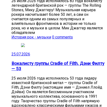
26 июля 2026 года исполнилось 83 года вокалисту
легендарной британской рок — группы The Rolling
Stones, Мику Джаггеру! Музыкальная карьера
рокера насчитывает более 50 лет, а сам он
считается одним из самых популярных и
влиятельных фронтменов в истории не только
рока, но и музыки в целом. Мик Джаггер является
обладателем
История рок - музыки
0 comments
25.07.2026
Вокалисту группы Cradle of Filth, Дэни Филту
— 53
25 июля 2026 года исполнилось 53 года лидеру
известной британской метал — группы Cradle of
Filth, Дэни Филту (настоящее имя — Дэниел Ллойд
Дэйви). Он является бессменным участником
музыкального коллектива, основанного в 1991
году. Творчество группы Cradle of Filth напрямую
вдохновлено классическими фильмами ужасов и