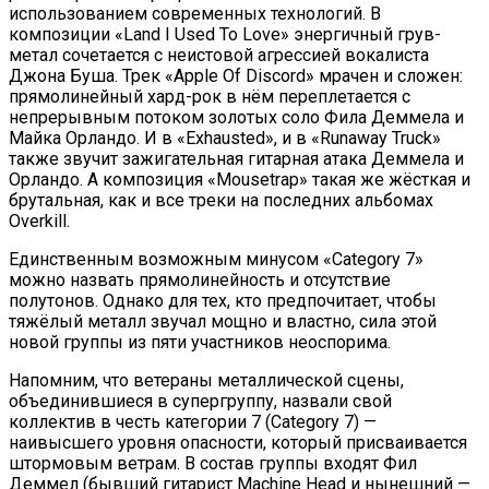
использованием современных технологий. В
композиции «Land I Used To Love» энергичный грув-
метал сочетается с неистовой агрессией вокалиста
Джона Буша. Трек «Apple Of Discord» мрачен и сложен:
прямолинейный хард-рок в нём переплетается с
непрерывным потоком золотых соло Фила Деммела и
Майка Орландо. И в «Exhausted», и в «Runaway Truck»
также звучит зажигательная гитарная атака Деммела и
Орландо. А композиция «Mousetrap» такая же жёсткая и
брутальная, как и все треки на последних альбомах
Overkill.
Единственным возможным минусом «Category 7»
можно назвать прямолинейность и отсутствие
полутонов. Однако для тех, кто предпочитает, чтобы
тяжёлый металл звучал мощно и властно, сила этой
новой группы из пяти участников неоспорима.
Напомним, что ветераны металлической сцены,
объединившиеся в супергруппу, назвали свой
коллектив в честь категории 7 (Category 7) —
наивысшего уровня опасности, который присваивается
штормовым ветрам. В состав группы входят Фил
Деммел (бывший гитарист Machine Head и нынешний —