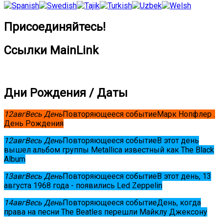
Присоединяйтесь!
Ссылки MainLink
Дни Рождения / Даты
12
авг
Весь День
Повторяющееся событие
Марк Нопфлер .
День Рождения
12
авг
Весь День
Повторяющееся событие
В этот день
вышел альбом группы Metallica известный как The Black
Album
13
авг
Весь День
Повторяющееся событие
В этот день, 13
августа 1968 года - появились Led Zeppelin
14
авг
Весь День
Повторяющееся событие
День, когда
права на песни The Beatles перешли Майклу Джексону