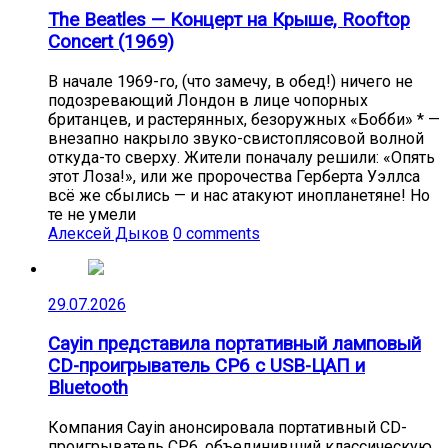
The Beatles — Концерт на Крыше, Rooftop
Concert (1969)
В начале 1969-го, (что замечу, в обед!) ничего не
подозревающий Лондон в лице чопорных
британцев, и растерянных, безоружных «Бобби» * —
внезапно накрыло звуко-свистоплясовой волной
откуда-то сверху. Жители поначалу решили: «Опять
этот Лоза!», или же пророчества Герберта Уэллса
всё же сбылись — и нас атакуют инопланетяне! Но
те не умели
Алексей Дыков
0 comments
29.07.2026
Cayin представила портативный ламповый
CD-проигрыватель CP6 с USB-ЦАП и
Bluetooth
Компания Cayin анонсировала портативный CD-
проигрыватель CP6, объединивший классическую