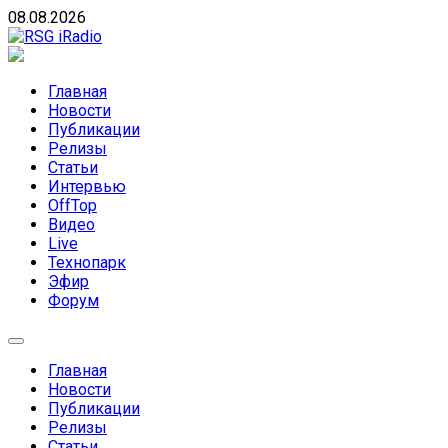
Skip
08.08.2026
to
content
RSG iRadio
RSG iRadio — Музыка различных музыкальных
направлений без возрастных ограничений
Главная
Новости
Публикации
Релизы
Статьи
Интервью
OffTop
Видео
Live
Технопарк
Эфир
Форум
Главная
Новости
Публикации
Релизы
Статьи