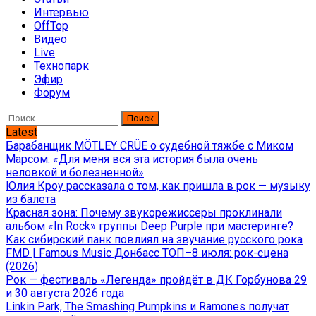
Интервью
OffTop
Видео
Live
Технопарк
Эфир
Форум
Найти:
Latest
Барабанщик MÖTLEY CRÜE о судебной тяжбе с Миком
Марсом: «Для меня вся эта история была очень
неловкой и болезненной»
Юлия Кроу рассказала о том, как пришла в рок — музыку
из балета
Красная зона: Почему звукорежиссеры проклинали
альбом «In Rock» группы Deep Purple при мастеринге?
Как сибирский панк повлиял на звучание русского рока
FMD | Famous Music Донбасс ТОП–8 июля: рок-сцена
(2026)
Рок — фестиваль «Легенда» пройдёт в ДК Горбунова 29
и 30 августа 2026 года
Linkin Park, The Smashing Pumpkins и Ramones получат