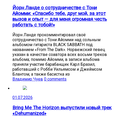
Йорн Ланде о сотрудничестве с Тони
Айомми: «Спасибо тебе, друг мой, за этот
вызов и опыт — для меня огромная честь
работать с тобой!»
Йорн Ланде прокомментировал своё
сотрудничество с Тони Айомми над сольным
альбомом гитариста BLACK SABBATH под
названием «From The Dark». Норвежский певец
указан в качестве соавтора всех восьми треков
альбома; помимо Айомми, в записи альбома
приняли участие барабанщик Карл Бразил,
работавший с Робби Уильямсом и Джеймсом
Блантом, а также басистка из
Владимир Чуев
0 comments
01.07.2026
Bring Me The Horizon выпустили новый трек
«Dehumanized»