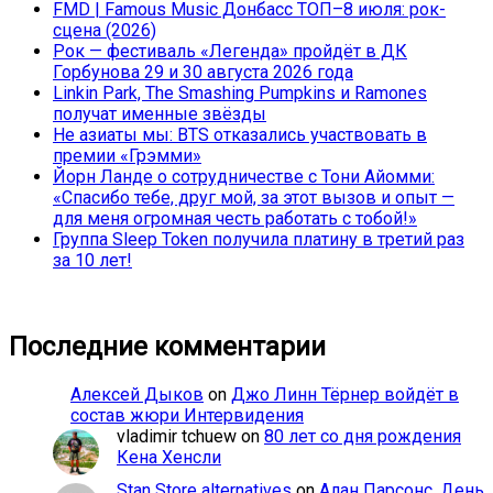
FMD | Famous Music Донбасс ТОП–8 июля: рок-
сцена (2026)
Рок — фестиваль «Легенда» пройдёт в ДК
Горбунова 29 и 30 августа 2026 года
Linkin Park, The Smashing Pumpkins и Ramones
получат именные звёзды
Не азиаты мы: BTS отказались участвовать в
премии «Грэмми»
Йорн Ланде о сотрудничестве с Тони Айомми:
«Спасибо тебе, друг мой, за этот вызов и опыт —
для меня огромная честь работать с тобой!»
Группа Sleep Token получила платину в третий раз
за 10 лет!
Последние комментарии
Алексей Дыков
on
Джо Линн Тёрнер войдёт в
состав жюри Интервидения
vladimir tchuew
on
80 лет со дня рождения
Кена Хенсли
Stan Store alternatives
on
Алан Парсонс. День