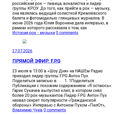
российская рок — певица, вокалистка и лидер
группы КРОУ. До того, как прийти в рок — музыку,
она являлась ведущей солисткой Кремлёвского
балета и фотомоделью глянцевых журналов. В
июне 2026 года Юлия Воронина дала интервью, в
рамках которого рассказала о том, как
История рок - музыки
0 comments
27.07.2026
ПРЯМОЙ ЭФИР: F.P.G
23 июля в 13:00 в «Шоу Дня» на НАШЕм Радио
приходил лидер группы F.P.G Антон Пух.
Поделиться записью в: 1 1Поделиться
Публикации с похожим содержанием: «Я остаюсь»:
Гарик Сукачев выпустил клип, в котором снял
более 20 рок-музыкантов Лидер F.P.G. Антон Пух
назвал секрет популярности «Гражданской
обороны» Интервью с Антоном Пухом «ПилОт»,
Владимир Чуев
0 comments