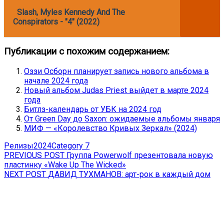
Slash, Myles Kennedy And The
Conspirators - "4" (2022)
Публикации с похожим содержанием:
Оззи Осборн планирует запись нового альбома в
начале 2024 года
Новый альбом Judas Priest выйдет в марте 2024
года
Битлз-календарь от УБК на 2024 год
От Green Day до Saxon: ожидаемые альбомы января
МИФ — «Королевство Кривых Зеркал» (2024)
Релизы
2024
Category 7
Навигация
Previous
PREVIOUS POST
Группа Powerwolf презентовала новую
post:
пластинку «Wake Up The Wicked»
по
Next
NEXT POST
ДАВИД ТУХМАНОВ: арт-рок в каждый дом
записям
post: