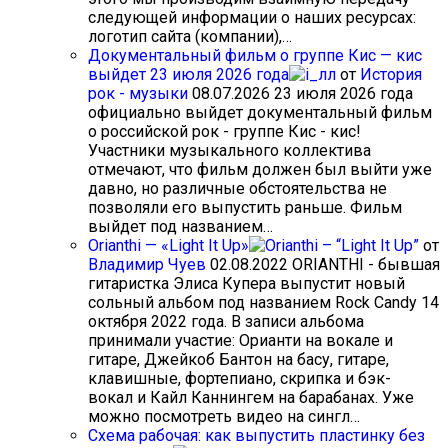
следующей информации о наших ресурсах:
логотип сайта (компании),…
Документальный фильм о группе Кис — кис
выйдет 23 июля 2026 года
от
История
рок - музыки
08.07.2026
23 июля 2026 года
официально выйдет документальный фильм
о российской рок - группе Кис - кис!
Участники музыкального коллектива
отмечают, что фильм должен был выйти уже
давно, но различные обстоятельства не
позволяли его выпустить раньше. Фильм
выйдет под названием…
Orianthi — «Light It Up»
от
Владимир Чуев
02.08.2022
ORIANTHI - бывшая
гитаристка Элиса Купера выпустит новый
сольный альбом под названием Rock Candy 14
октября 2022 года. В записи альбома
принимали участие: Орианти на вокале и
гитаре, Джейкоб Бантон на басу, гитаре,
клавишные, фортепиано, скрипка и бэк-
вокал и Кайл Каннингем на барабанах. Уже
можно посмотреть видео на сингл…
Схема рабочая: как выпустить пластинку без