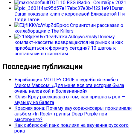
ТОП 10 RSG iRadio . Сентябрь 2021
Duran
Duran показали клип с королевой Елизаветой II и
Леди Гагой
Брюс Спрингстин рассказал о
коллаборации с The Killers
Почему
компакт-кассеты возвращаются на рынок и как
приобщиться к формату сегодня? 10 шагов к
ностальгии по кассетам
Последние публикации
Барабанщик MÖTLEY CRÜE о судебной тяжбе с
Миком Марсом: «Для меня вся эта история была
очень неловкой и болезненной»
Юлия Кроу рассказала о том, как пришла в рок —
музыку из балета
Красная зона: Почему звукорежиссеры проклинали
альбом «In Rock» группы Deep Purple при
мастеринге?
Как сибирский панк повлиял на звучание русского
рока