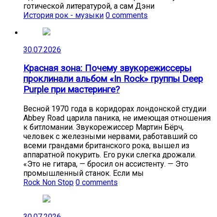
готической литературой, а сам Дэни
История рок - музыки
0 comments
30.07.2026
Красная зона: Почему звукорежиссеры
проклинали альбом «In Rock» группы Deep
Purple при мастеринге?
Весной 1970 года в коридорах лондонской студии
Abbey Road царила паника, не имеющая отношения
к битломании. Звукорежиссер Мартин Бёрч,
человек с железными нервами, работавший со
всеми грандами британского рока, вышел из
аппаратной покурить. Его руки слегка дрожали.
«Это не гитара, — бросил он ассистенту. — Это
промышленный станок. Если мы
Rock Non Stop
0 comments
30.07.2026