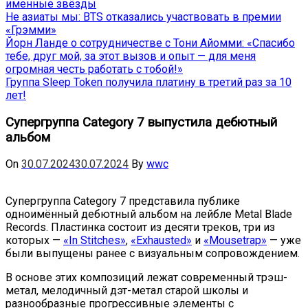
именные звёзды
Не азиаты мы: BTS отказались участвовать в премии
«Грэмми»
Йорн Ланде о сотрудничестве с Тони Айомми: «Спасибо
тебе, друг мой, за этот вызов и опыт — для меня
огромная честь работать с тобой!»
Группа Sleep Token получила платину в третий раз за 10
лет!
Супергруппа Category 7 выпустила дебютный
альбом
On
30.07.2024
30.07.2024
By
wwc
Супергруппа Category 7 представила публике
одноимённый дебютный альбом на лейбле Metal Blade
Records. Пластинка состоит из десяти треков, три из
которых —
«In Stitches»
,
«Exhausted»
и
«Mousetrap»
— уже
были выпущены ранее с визуальным сопровождением.
В основе этих композиций лежат современный трэш-
метал, мелодичный дэт-метал старой школы и
разнообразные прогрессивные элементы с