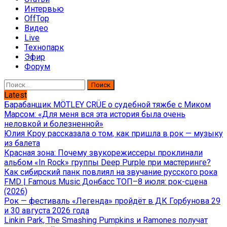
Интервью
OffTop
Видео
Live
Технопарк
Эфир
Форум
Найти:
Latest
Барабанщик MÖTLEY CRÜE о судебной тяжбе с Миком
Марсом: «Для меня вся эта история была очень
неловкой и болезненной»
Юлия Кроу рассказала о том, как пришла в рок — музыку
из балета
Красная зона: Почему звукорежиссеры проклинали
альбом «In Rock» группы Deep Purple при мастеринге?
Как сибирский панк повлиял на звучание русского рока
FMD | Famous Music Донбасс ТОП–8 июля: рок-сцена
(2026)
Рок — фестиваль «Легенда» пройдёт в ДК Горбунова 29
и 30 августа 2026 года
Linkin Park, The Smashing Pumpkins и Ramones получат