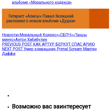
альбоме «Морального кодекса»
Гитарист «Алисы» Павел Зелицкий
рассказал о новом альбоме «Дудка»
Новости
«Моральный Кодекс»
«СБПЧ»
«Танцы
минус»
Антон Хабибулин
Навигация
Previous
PREVIOUS POST
КАК АРТУР БЕРКУТ СПАС АРИЮ
Next
post:
NEXT POST
Умер клавишник Primal Scream Мартин
по
post:
Даффи
записям
Возможно вас заинтересует