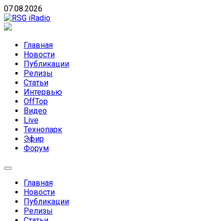
Skip
07.08.2026
to
content
RSG iRadio
RSG iRadio — Музыка различных музыкальных
направлений без возрастных ограничений
Главная
Новости
Публикации
Релизы
Статьи
Интервью
OffTop
Видео
Live
Технопарк
Эфир
Форум
Главная
Новости
Публикации
Релизы
Статьи