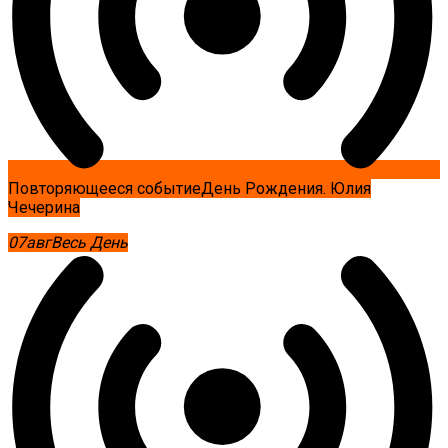
Повторяющееся событие
День Рождения. Юлия
Чечерина
07
авг
Весь День