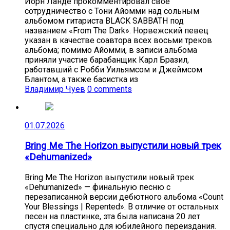
Йорн Ланде прокомментировал своё
сотрудничество с Тони Айомми над сольным
альбомом гитариста BLACK SABBATH под
названием «From The Dark». Норвежский певец
указан в качестве соавтора всех восьми треков
альбома; помимо Айомми, в записи альбома
приняли участие барабанщик Карл Бразил,
работавший с Робби Уильямсом и Джеймсом
Блантом, а также басистка из
Владимир Чуев
0 comments
01.07.2026
Bring Me The Horizon выпустили новый трек
«Dehumanized»
Bring Me The Horizon выпустили новый трек
«Dehumanized» — финальную песню с
перезаписанной версии дебютного альбома «Count
Your Blessings | Repented». В отличие от остальных
песен на пластинке, эта была написана 20 лет
спустя специально для юбилейного переиздания.