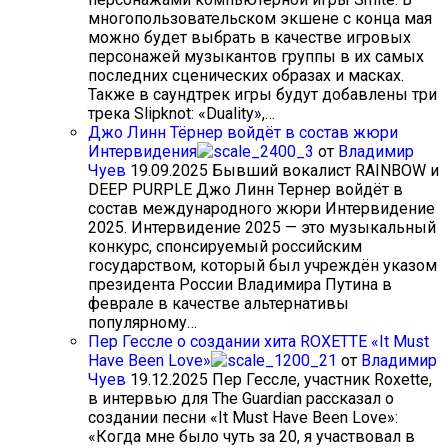
многопользовательском экшене с конца мая
можно будет выбрать в качестве игровых
персонажей музыкантов группы в их самых
последних сценических образах и масках.
Также в саундтрек игры будут добавлены три
трека Slipknot: «Duality»,…
Джо Линн Тёрнер войдёт в состав жюри
Интервидения
от
Владимир
Чуев
19.09.2025
Бывший вокалист RAINBOW и
DEEP PURPLE Джо Линн Тернер войдёт в
состав международного жюри Интервидение
2025. Интервидение 2025 — это музыкальный
конкурс, спонсируемый российским
государством, который был учреждён указом
президента России Владимира Путина в
феврале в качестве альтернативы
популярному…
Пер Гессле о создании хита ROXETTE «It Must
Have Been Love»
от
Владимир
Чуев
19.12.2025
Пер Гессле, участник Roxette,
в интервью для The Guardian рассказал о
создании песни «It Must Have Been Love»:
«Когда мне было чуть за 20, я участвовал в