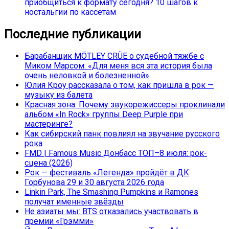
приобщиться к формату сегодня? 10 шагов к
ностальгии по кассетам
Последние публикации
Барабанщик MÖTLEY CRÜE о судебной тяжбе с
Миком Марсом: «Для меня вся эта история была
очень неловкой и болезненной»
Юлия Кроу рассказала о том, как пришла в рок —
музыку из балета
Красная зона: Почему звукорежиссеры проклинали
альбом «In Rock» группы Deep Purple при
мастеринге?
Как сибирский панк повлиял на звучание русского
рока
FMD | Famous Music Донбасс ТОП–8 июля: рок-
сцена (2026)
Рок — фестиваль «Легенда» пройдёт в ДК
Горбунова 29 и 30 августа 2026 года
Linkin Park, The Smashing Pumpkins и Ramones
получат именные звёзды
Не азиаты мы: BTS отказались участвовать в
премии «Грэмми»