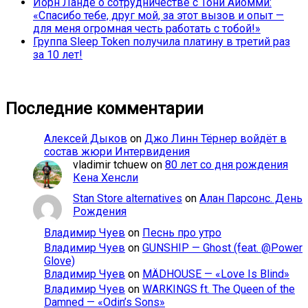
Йорн Ланде о сотрудничестве с Тони Айомми:
«Спасибо тебе, друг мой, за этот вызов и опыт —
для меня огромная честь работать с тобой!»
Группа Sleep Token получила платину в третий раз
за 10 лет!
Последние комментарии
Алексей Дыков
on
Джо Линн Тёрнер войдёт в
состав жюри Интервидения
vladimir tchuew
on
80 лет со дня рождения
Кена Хенсли
Stan Store alternatives
on
Алан Парсонс. День
Рождения
Владимир Чуев
on
Песнь про утро
Владимир Чуев
on
GUNSHIP — Ghost (feat. @Power
Glove)
Владимир Чуев
on
MÄDHOUSE — «Love Is Blind»
Владимир Чуев
on
WARKINGS ft. The Queen of the
Damned — «Odin’s Sons»