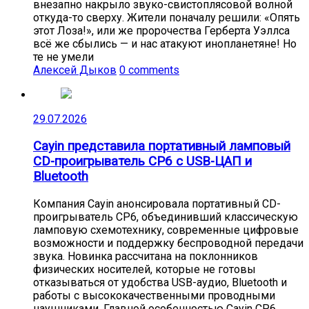
внезапно накрыло звуко-свистоплясовой волной
откуда-то сверху. Жители поначалу решили: «Опять
этот Лоза!», или же пророчества Герберта Уэллса
всё же сбылись — и нас атакуют инопланетяне! Но
те не умели
Алексей Дыков
0 comments
29.07.2026
Cayin представила портативный ламповый
CD-проигрыватель CP6 с USB-ЦАП и
Bluetooth
Компания Cayin анонсировала портативный CD-
проигрыватель CP6, объединивший классическую
ламповую схемотехнику, современные цифровые
возможности и поддержку беспроводной передачи
звука. Новинка рассчитана на поклонников
физических носителей, которые не готовы
отказываться от удобства USB-аудио, Bluetooth и
работы с высококачественными проводными
наушниками. Главной особенностью Cayin CP6