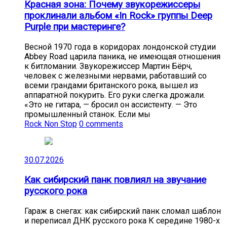
Красная зона: Почему звукорежиссеры
проклинали альбом «In Rock» группы Deep
Purple при мастеринге?
Весной 1970 года в коридорах лондонской студии
Abbey Road царила паника, не имеющая отношения
к битломании. Звукорежиссер Мартин Бёрч,
человек с железными нервами, работавший со
всеми грандами британского рока, вышел из
аппаратной покурить. Его руки слегка дрожали.
«Это не гитара, — бросил он ассистенту. — Это
промышленный станок. Если мы
Rock Non Stop
0 comments
30.07.2026
Как сибирский панк повлиял на звучание
русского рока
Гараж в снегах: как сибирский панк сломал шаблон
и переписал ДНК русского рока К середине 1980-х