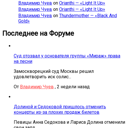
Владимир Чуев
on
Orianthi — «Light It Up»
Владимир Чуев
on
Orianthi — «Light It Up»
Владимир Чуев
on
Thundermother — «Black And
Gold»
Последнее на Форуме
Суд отозвал у основателя группы «Мираж» права
на песни
Замоскворецкий суд Москвы решил
удовлетворить иск солис...
От
Владимир Чуев
,
2 недели назад
Долиной и Седоковой пришлось отменить
концерты из-за плохих продаж билетов
Певицы Анна Седокова и Лариса Долина отменили
свои запл...