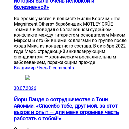
история была очень неловкой и
болезненной»
Во время участия в подкасте Билли Коргана «The
Magnificent Others» барабанщик MÖTLEY CRÜE
Томми Ли поведал о болезненном судебном
конфликте между гитаристом-основателем Миком
Марсом и его бывшими коллегами по группе после
ухода Мика из концертного состава. В октябре 2022
года Марс, страдающий анкилозирующим
спондилитом, — хроническим воспалительным
заболеванием, поражающим прежде
Владимир Чуев
0 comments
30.07.2026
Йорн Ланде о сотрудничестве с Тони
Айомми: «Спасибо тебе, друг мой, за этот
вызов и опыт — для меня огромная честь
работать с тобой!»