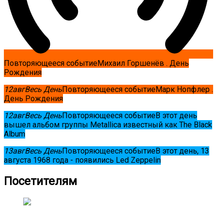
Повторяющееся событие
Михаил Горшенёв . День
Рождения
12
авг
Весь День
Повторяющееся событие
Марк Нопфлер .
День Рождения
12
авг
Весь День
Повторяющееся событие
В этот день
вышел альбом группы Metallica известный как The Black
Album
13
авг
Весь День
Повторяющееся событие
В этот день, 13
августа 1968 года - появились Led Zeppelin
Посетителям