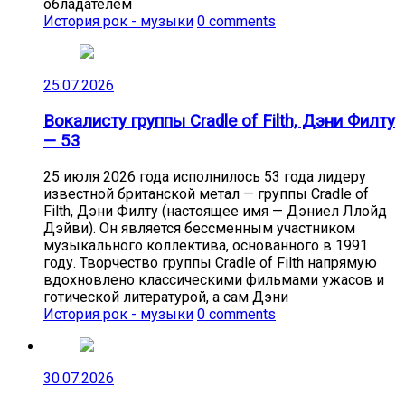
обладателем
История рок - музыки
0 comments
25.07.2026
Вокалисту группы Cradle of Filth, Дэни Филту
— 53
25 июля 2026 года исполнилось 53 года лидеру
известной британской метал — группы Cradle of
Filth, Дэни Филту (настоящее имя — Дэниел Ллойд
Дэйви). Он является бессменным участником
музыкального коллектива, основанного в 1991
году. Творчество группы Cradle of Filth напрямую
вдохновлено классическими фильмами ужасов и
готической литературой, а сам Дэни
История рок - музыки
0 comments
30.07.2026