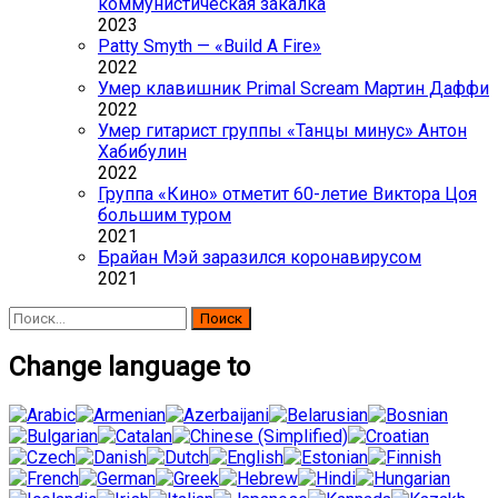
коммунистическая закалка
2023
Patty Smyth — «Build A Fire»
2022
Умер клавишник Primal Scream Мартин Даффи
2022
Умер гитарист группы «Танцы минус» Антон
Хабибулин
2022
Группа «Кино» отметит 60-летие Виктора Цоя
большим туром
2021
Брайан Мэй заразился коронавирусом
2021
Найти:
Change language to