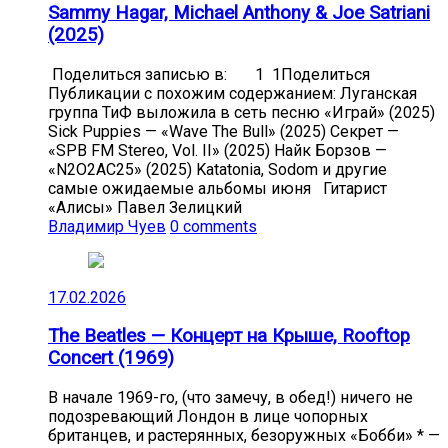
Sammy Hagar, Michael Anthony & Joe Satriani
(2025)
Поделиться записью в: 1 1Поделиться
Публикации с похожим содержанием: Луганская
группа ТиФ выложила в сеть песню «Играй» (2025)
Sick Puppies — «Wave The Bull» (2025) Секрет —
«SPB FM Stereo, Vol. II» (2025) Найк Борзов —
«N2O2AC25» (2025) Katatonia, Sodom и другие
самые ожидаемые альбомы июня Гитарист
«Алисы» Павел Зелицкий
Владимир Чуев
0 comments
17.02.2026
The Beatles — Концерт на Крыше, Rooftop
Concert (1969)
В начале 1969-го, (что замечу, в обед!) ничего не
подозревающий Лондон в лице чопорных
британцев, и растерянных, безоружных «Бобби» * —