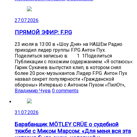
27.07.2026
ПРЯМОЙ ЭФИР: F.P.G
23 июля в 13:00 в «Шоу Дня» на НАШЕм Радио
приходил лидер группы F.P.G Антон Пух.
Поделиться записью в: 1 1Поделиться
Публикации с похожим содержанием: «Я остаюсь»:
Гарик Сукачев выпустил клип, в котором снял
более 20 рок-музыкантов Лидер F.P.G. Антон Пух
назвал секрет популярности «Гражданской
обороны» Интервью с Антоном Пухом «ПилОт»,
Владимир Чуев
0 comments
31.07.2026
Барабанщик MÖTLEY CRÜE о судебной
тяжбе с Миком Марсом: «Для меня вся эта