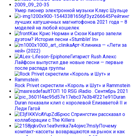
Умер пионер электронной музыки Клаус Шульце
Рейтинг
лучших катушечных магнитофонов 2021 года – 8
моделей на любой кошелек
Как Крис Норман и Сюзи Кватро запели
дуэтом? История песни «Stumblin’ In»
Арт-Клиника — «Лети за
ней» (2022)
Гитарист Rush Алекс
Лайфсон выпустил две новые песни — первые
после распада группы
Rock Privet скрестили «Король и Шут» и Rammstein
ТОП 10 RSG iRadio . Сентябрь 2021
Duran
Duran показали клип с королевой Елизаветой II и
Леди Гагой
Брюс Спрингстин рассказал о
коллаборации с The Killers
Почему
компакт-кассеты возвращаются на рынок и как