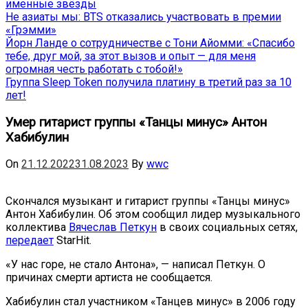
именные звёзды
Не азиаты мы: BTS отказались участвовать в премии
«Грэмми»
Йорн Ланде о сотрудничестве с Тони Айомми: «Спасибо
тебе, друг мой, за этот вызов и опыт — для меня
огромная честь работать с тобой!»
Группа Sleep Token получила платину в третий раз за 10
лет!
Умер гитарист группы «Танцы минус» Антон
Хабибулин
On
21.12.2022
31.08.2023
By
wwc
Скончался музыкант и гитарист группы «Танцы минус»
Антон Хабибулин. Об этом сообщил лидер музыкального
коллектива
Вячеслав Петкун
в своих социальных сетях,
передает
StarHit.
«У нас горе, не стало Антона», — написал Петкун. О
причинах смерти артиста не сообщается.
Хабибулин стал участником «Танцев минус» в 2006 году