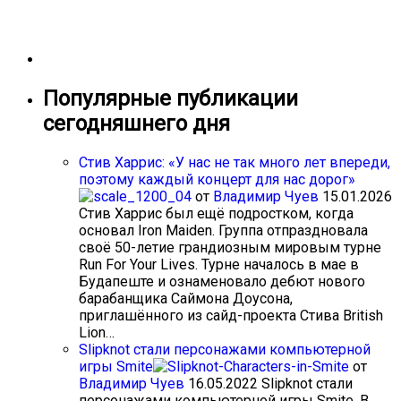
Популярные публикации
сегодняшнего дня
Стив Харрис: «У нас не так много лет впереди,
поэтому каждый концерт для нас дорог»
от
Владимир Чуев
15.01.2026
Стив Харрис был ещё подростком, когда
основал Iron Maiden. Группа отпраздновала
своё 50-летие грандиозным мировым турне
Run For Your Lives. Турне началось в мае в
Будапеште и ознаменовало дебют нового
барабанщика Саймона Доусона,
приглашённого из сайд-проекта Стива British
Lion…
Slipknot стали персонажами компьютерной
игры Smite
от
Владимир Чуев
16.05.2022
Slipknot стали
персонажами компьютерной игры Smite. В