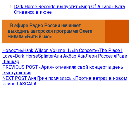
Dark Horse Records выпустит «King Of A Land» Кэта
Стивенса в июне
В эфире Радио России начинает
выходить авторская программа Олега
Чилапа «Битый час»
Новости
«Hank Wilson Volume II»
«In Concert»
«The Place I
Love»
Dark Horse
Splinter
Али Акбар Хан
Леон Расселл
Рави
Шанкар
Навигация
Previous
PREVIOUS POST
«Ария» отменила свой концерт в день
post:
выступления
по
Next
NEXT POST
Аня Грин помчалась «Против ветра» в новом
записям
post:
клипе LASCALA