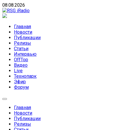
Skip
08.08.2026
to
content
RSG iRadio
RSG iRadio — Музыка различных музыкальных
направлений без возрастных ограничений
Главная
Новости
Публикации
Релизы
Статьи
Интервью
OffTop
Видео
Live
Технопарк
Эфир
Форум
Главная
Новости
Публикации
Релизы
Статьи