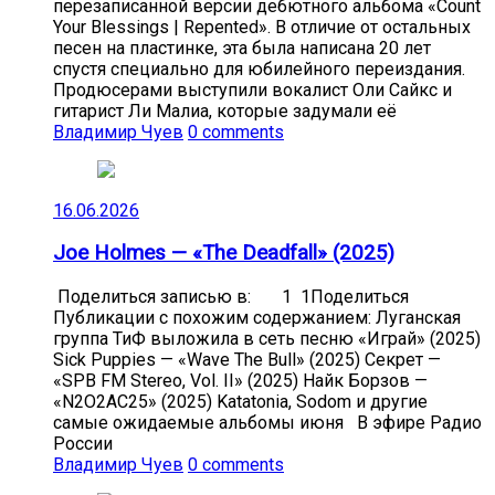
перезаписанной версии дебютного альбома «Count
Your Blessings | Repented». В отличие от остальных
песен на пластинке, эта была написана 20 лет
спустя специально для юбилейного переиздания.
Продюсерами выступили вокалист Оли Сайкс и
гитарист Ли Малиа, которые задумали её
Владимир Чуев
0 comments
16.06.2026
Joe Holmes — «The Deadfall» (2025)
Поделиться записью в: 1 1Поделиться
Публикации с похожим содержанием: Луганская
группа ТиФ выложила в сеть песню «Играй» (2025)
Sick Puppies — «Wave The Bull» (2025) Секрет —
«SPB FM Stereo, Vol. II» (2025) Найк Борзов —
«N2O2AC25» (2025) Katatonia, Sodom и другие
самые ожидаемые альбомы июня В эфире Радио
России
Владимир Чуев
0 comments