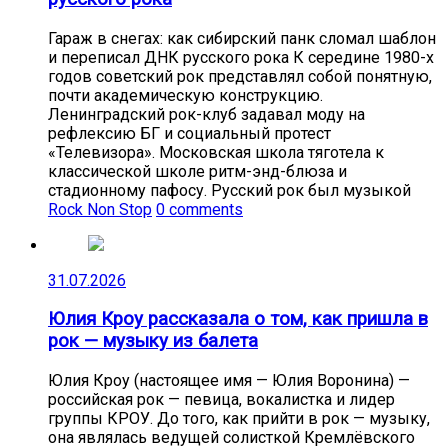
Гараж в снегах: как сибирский панк сломал шаблон
и переписал ДНК русского рока К середине 1980-х
годов советский рок представлял собой понятную,
почти академическую конструкцию.
Ленинградский рок-клуб задавал моду на
рефлексию БГ и социальный протест
«Телевизора». Московская школа тяготела к
классической школе ритм-энд-блюза и
стадионному пафосу. Русский рок был музыкой
Rock Non Stop
0 comments
31.07.2026
Юлия Кроу рассказала о том, как пришла в
рок — музыку из балета
Юлия Кроу (настоящее имя — Юлия Воронина) —
российская рок — певица, вокалистка и лидер
группы КРОУ. До того, как прийти в рок — музыку,
она являлась ведущей солисткой Кремлёвского