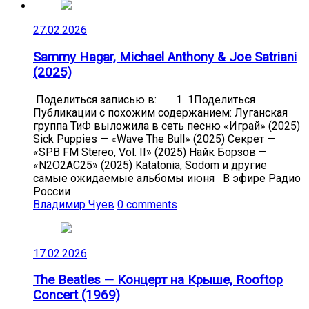
27.02.2026
Sammy Hagar, Michael Anthony & Joe Satriani
(2025)
Поделиться записью в: 1 1Поделиться
Публикации с похожим содержанием: Луганская
группа ТиФ выложила в сеть песню «Играй» (2025)
Sick Puppies — «Wave The Bull» (2025) Секрет —
«SPB FM Stereo, Vol. II» (2025) Найк Борзов —
«N2O2AC25» (2025) Katatonia, Sodom и другие
самые ожидаемые альбомы июня В эфире Радио
России
Владимир Чуев
0 comments
17.02.2026
The Beatles — Концерт на Крыше, Rooftop
Concert (1969)