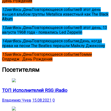
День Рождения
12
авг
Весь День
Повторяющееся событие
В этот день
вышел альбом группы Metallica известный как The Black
Album
13
авг
Весь День
Повторяющееся событие
В этот день, 13
августа 1968 года - появились Led Zeppelin
14
авг
Весь День
Повторяющееся событие
День, когда
права на песни The Beatles перешли Майклу Джексону
15
авг
Весь День
Повторяющееся событие
Томми
Олдридж . День Рождения
Посетителям
ТОП Исполнителей RSG iRadio
Владимир Чуев
15.08.2021
0