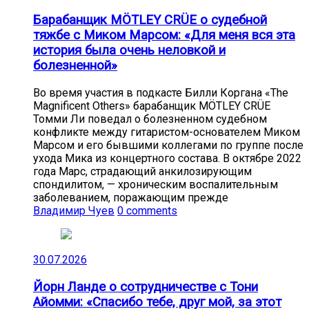
Барабанщик MÖTLEY CRÜE о судебной
тяжбе с Миком Марсом: «Для меня вся эта
история была очень неловкой и
болезненной»
Во время участия в подкасте Билли Коргана «The
Magnificent Others» барабанщик MÖTLEY CRÜE
Томми Ли поведал о болезненном судебном
конфликте между гитаристом-основателем Миком
Марсом и его бывшими коллегами по группе после
ухода Мика из концертного состава. В октябре 2022
года Марс, страдающий анкилозирующим
спондилитом, — хроническим воспалительным
заболеванием, поражающим прежде
Владимир Чуев
0 comments
30.07.2026
Йорн Ланде о сотрудничестве с Тони
Айомми: «Спасибо тебе, друг мой, за этот