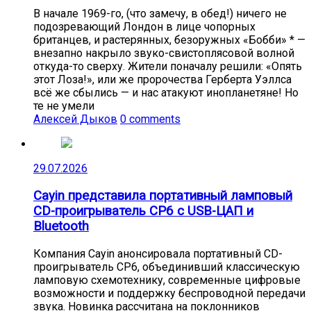
В начале 1969-го, (что замечу, в обед!) ничего не
подозревающий Лондон в лице чопорных
британцев, и растерянных, безоружных «Бобби» * —
внезапно накрыло звуко-свистоплясовой волной
откуда-то сверху. Жители поначалу решили: «Опять
этот Лоза!», или же пророчества Герберта Уэллса
всё же сбылись — и нас атакуют инопланетяне! Но
те не умели
Алексей Дыков
0 comments
29.07.2026
Cayin представила портативный ламповый
CD-проигрыватель CP6 с USB-ЦАП и
Bluetooth
Компания Cayin анонсировала портативный CD-
проигрыватель CP6, объединивший классическую
ламповую схемотехнику, современные цифровые
возможности и поддержку беспроводной передачи
звука. Новинка рассчитана на поклонников