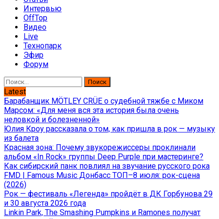
Интервью
OffTop
Видео
Live
Технопарк
Эфир
Форум
Найти:
Latest
Барабанщик MÖTLEY CRÜE о судебной тяжбе с Миком
Марсом: «Для меня вся эта история была очень
неловкой и болезненной»
Юлия Кроу рассказала о том, как пришла в рок — музыку
из балета
Красная зона: Почему звукорежиссеры проклинали
альбом «In Rock» группы Deep Purple при мастеринге?
Как сибирский панк повлиял на звучание русского рока
FMD | Famous Music Донбасс ТОП–8 июля: рок-сцена
(2026)
Рок — фестиваль «Легенда» пройдёт в ДК Горбунова 29
и 30 августа 2026 года
Linkin Park, The Smashing Pumpkins и Ramones получат