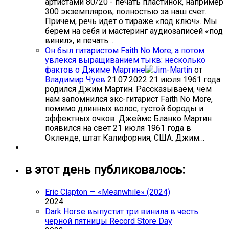
артистами 80/20 - печать пластинок, например
300 экземпляров, полностью за наш счет.
Причем, речь идет о тираже «под ключ». Мы
берем на себя и мастеринг аудиозаписей «под
винил», и печать…
Он был гитаристом Faith No More, а потом
увлекся выращиванием тыкв: несколько
фактов о Джиме Мартине
от
Владимир Чуев
21.07.2022
21 июля 1961 года
родился Джим Мартин. Рассказываем, чем
нам запомнился экс-гитарист Faith No More,
помимо длинных волос, густой бороды и
эффектных очков. Джеймс Бланко Мартин
появился на свет 21 июля 1961 года в
Окленде, штат Калифорния, США. Джим…
в этот день публиковалось:
Eric Clapton — «Meanwhile» (2024)
2024
Dark Horse выпустит три винила в честь
черной пятницы Record Store Day