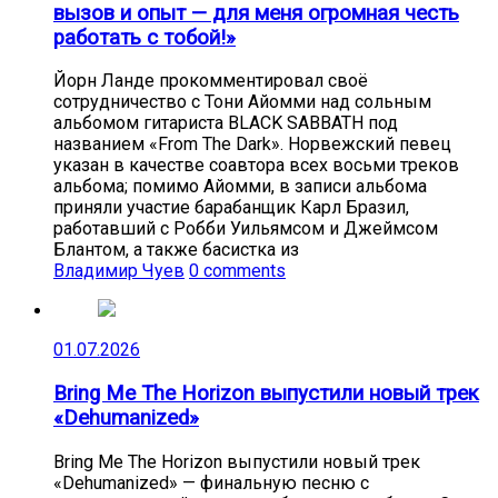
вызов и опыт — для меня огромная честь
работать с тобой!»
Йорн Ланде прокомментировал своё
сотрудничество с Тони Айомми над сольным
альбомом гитариста BLACK SABBATH под
названием «From The Dark». Норвежский певец
указан в качестве соавтора всех восьми треков
альбома; помимо Айомми, в записи альбома
приняли участие барабанщик Карл Бразил,
работавший с Робби Уильямсом и Джеймсом
Блантом, а также басистка из
Владимир Чуев
0 comments
01.07.2026
Bring Me The Horizon выпустили новый трек
«Dehumanized»
Bring Me The Horizon выпустили новый трек
«Dehumanized» — финальную песню с