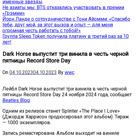
именные звёзды
Не азиаты мы: BTS отказались участвовать в премии
«Грэмми»
Йорн Ланде о сотрудничестве с Тони Айомми: «Спасибо
тебе, друг мой, за этот вызов и опыт — для меня
огромная честь работать с тобой!»
Группа Sleep Token получила платину в третий раз за 10
лет!
Dark Horse выпустит три винила в честь черной
пятницы Record Store Day
On
04.10.2023
04.10.2023
By
wwc
Лейбл Dark Horse выпустит три винила в честь черной
пятницы Record Store Day 24 ноября 2024 года, сообщает
Beatles Blog
.
Одним из релизов станет Splinter «The Place I Love»
(Джордж Харрисон продюсировал этот альбом). Тираж
— 1000 экземпляров.
Запись ремастирована. Альбом выходит на виниле