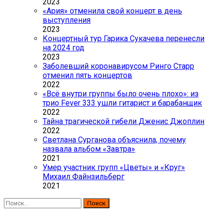
2023
«Ария» отменила свой концерт в день
выступления
2023
Концертный тур Гарика Сукачева перенесли
на 2024 год
2023
Заболевший коронавирусом Ринго Старр
отменил пять концертов
2022
«Всё внутри группы было очень плохо»: из
трио Fever 333 ушли гитарист и барабанщик
2022
Тайна трагической гибели Дженис Джоплин
2022
Светлана Сурганова объяснила, почему
назвала альбом «Завтра»
2021
Умер участник групп «Цветы» и «Круг»
Михаил Файнзильберг
2021
Найти: