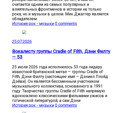
считается одним из самых популярных и
влиятельных фронтменов в истории не только
рока, но и музыки в целом. Мик Джаггер является
обладателем
История рок - музыки
0 comments
25.07.2026
Вокалисту группы Cradle of Filth, Дэни Филту
— 53
25 июля 2026 года исполнилось 53 года лидеру
известной британской метал — группы Cradle of
Filth, Дэни Филту (настоящее имя — Дэниел Ллойд
Дэйви). Он является бессменным участником
музыкального коллектива, основанного в 1991
году. Творчество группы Cradle of Filth напрямую
вдохновлено классическими фильмами ужасов и
готической литературой, а сам Дэни
История рок - музыки
0 comments