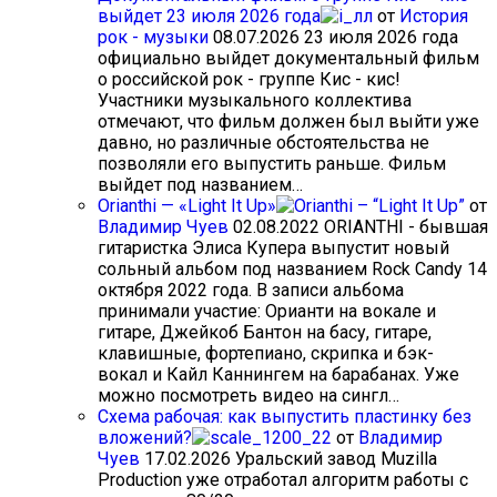
выйдет 23 июля 2026 года
от
История
рок - музыки
08.07.2026
23 июля 2026 года
официально выйдет документальный фильм
о российской рок - группе Кис - кис!
Участники музыкального коллектива
отмечают, что фильм должен был выйти уже
давно, но различные обстоятельства не
позволяли его выпустить раньше. Фильм
выйдет под названием…
Orianthi — «Light It Up»
от
Владимир Чуев
02.08.2022
ORIANTHI - бывшая
гитаристка Элиса Купера выпустит новый
сольный альбом под названием Rock Candy 14
октября 2022 года. В записи альбома
принимали участие: Орианти на вокале и
гитаре, Джейкоб Бантон на басу, гитаре,
клавишные, фортепиано, скрипка и бэк-
вокал и Кайл Каннингем на барабанах. Уже
можно посмотреть видео на сингл…
Схема рабочая: как выпустить пластинку без
вложений?
от
Владимир
Чуев
17.02.2026
Уральский завод Muzilla
Production уже отработал алгоритм работы с