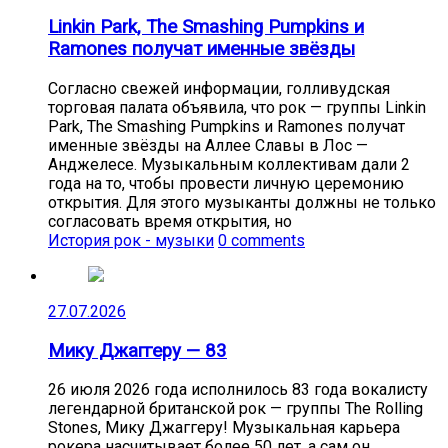
Linkin Park, The Smashing Pumpkins и
Ramones получат именные звёзды
Согласно свежей информации, голливудская
торговая палата объявила, что рок — группы Linkin
Park, The Smashing Pumpkins и Ramones получат
именные звёзды на Аллее Славы в Лос —
Анджелесе. Музыкальным коллективам дали 2
года на то, чтобы провести личную церемонию
открытия. Для этого музыканты должны не только
согласовать время открытия, но
История рок - музыки
0 comments
27.07.2026
Мику Джаггеру — 83
26 июля 2026 года исполнилось 83 года вокалисту
легендарной британской рок — группы The Rolling
Stones, Мику Джаггеру! Музыкальная карьера
рокера насчитывает более 50 лет, а сам он