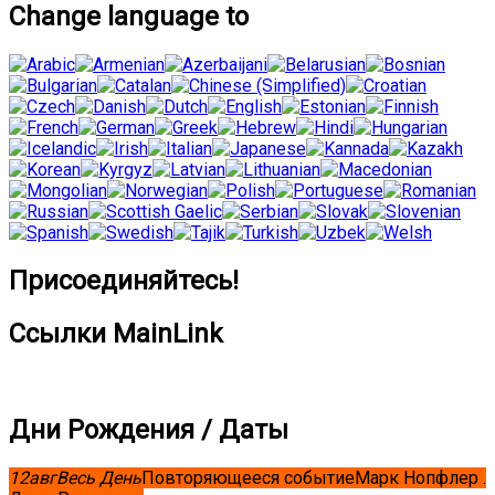
Change language to
Присоединяйтесь!
Ссылки MainLink
Дни Рождения / Даты
12
авг
Весь День
Повторяющееся событие
Марк Нопфлер .