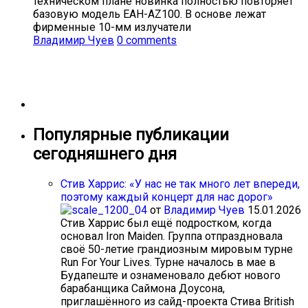
техническом плане новинка полностью повторяет
базовую модель EAH-AZ100. В основе лежат
фирменные 10-мм излучатели
Владимир Чуев
0 comments
Популярные публикации
сегодняшнего дня
Стив Харрис: «У нас не так много лет впереди,
поэтому каждый концерт для нас дорог»
от
Владимир Чуев
15.01.2026
Стив Харрис был ещё подростком, когда
основал Iron Maiden. Группа отпраздновала
своё 50-летие грандиозным мировым турне
Run For Your Lives. Турне началось в мае в
Будапеште и ознаменовало дебют нового
барабанщика Саймона Доусона,
приглашённого из сайд-проекта Стива British