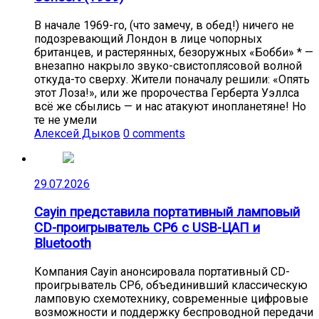
В начале 1969-го, (что замечу, в обед!) ничего не
подозревающий Лондон в лице чопорных
британцев, и растерянных, безоружных «Бобби» * —
внезапно накрыло звуко-свистоплясовой волной
откуда-то сверху. Жители поначалу решили: «Опять
этот Лоза!», или же пророчества Герберта Уэллса
всё же сбылись — и нас атакуют инопланетяне! Но
те не умели
Алексей Дыков
0 comments
29.07.2026
Cayin представила портативный ламповый
CD-проигрыватель CP6 с USB-ЦАП и
Bluetooth
Компания Cayin анонсировала портативный CD-
проигрыватель CP6, объединивший классическую
ламповую схемотехнику, современные цифровые
возможности и поддержку беспроводной передачи