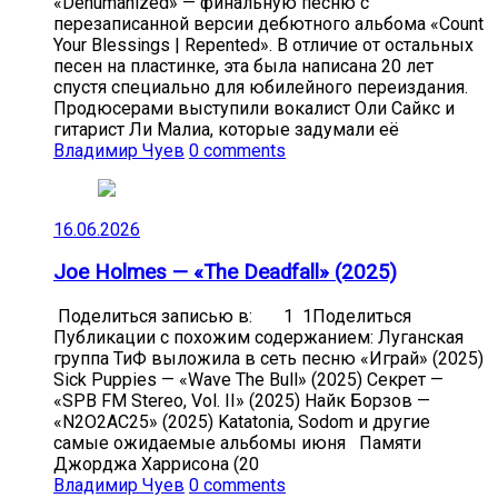
«Dehumanized» — финальную песню с
перезаписанной версии дебютного альбома «Count
Your Blessings | Repented». В отличие от остальных
песен на пластинке, эта была написана 20 лет
спустя специально для юбилейного переиздания.
Продюсерами выступили вокалист Оли Сайкс и
гитарист Ли Малиа, которые задумали её
Владимир Чуев
0 comments
16.06.2026
Joe Holmes — «The Deadfall» (2025)
Поделиться записью в: 1 1Поделиться
Публикации с похожим содержанием: Луганская
группа ТиФ выложила в сеть песню «Играй» (2025)
Sick Puppies — «Wave The Bull» (2025) Секрет —
«SPB FM Stereo, Vol. II» (2025) Найк Борзов —
«N2O2AC25» (2025) Katatonia, Sodom и другие
самые ожидаемые альбомы июня Памяти
Джорджа Харрисона (20
Владимир Чуев
0 comments