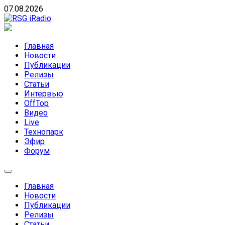
Skip
07.08.2026
to
content
RSG iRadio
RSG iRadio — Музыка различных музыкальных
направлений без возрастных ограничений
Главная
Новости
Публикации
Релизы
Статьи
Интервью
OffTop
Видео
Live
Технопарк
Эфир
Форум
Главная
Новости
Публикации
Релизы
Статьи