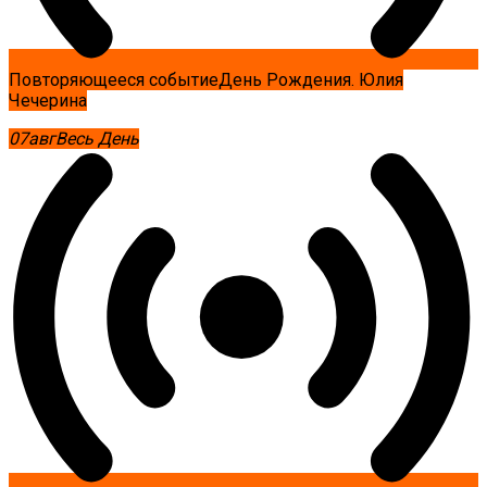
Повторяющееся событие
День Рождения. Юлия
Чечерина
07
авг
Весь День