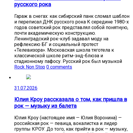
русского рока
Гараж в снегах: как сибирский панк сломал шаблон
и переписал ДНК русского рока К середине 1980-х
годов советский рок представлял собой понятную,
почти академическую конструкцию.
Ленинградский рок-клуб задавал моду на
рефлексию БГ и социальный протест
«Телевизора». Московская школа тяготела к
классической школе ритм-энд-блюза и
стадионному пафосу. Русский рок был музыкой
Rock Non Stop
0 comments
31.07.2026
Юлия Кроу рассказала о том, как пришла в
рок — музыку из балета
Юлия Кроу (настоящее имя — Юлия Воронина) —
российская рок — певица, вокалистка и лидер
группы КРОУ. До того, как прийти в рок — музыку,