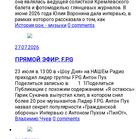
она являлась ведущей солисткой Кремлёвского
балета и фотомоделью глянцевых журналов. В
июне 2026 года Юлия Воронина дала интервью, в
рамках которого рассказала о том, как
История рок - музыки
0 comments
27.07.2026
ПРЯМОЙ ЭФИР: F.P.G
23 июля в 13:00 в «Шоу Дня» на НАШЕм Радио
приходил лидер группы F.P.G Антон Пух.
Поделиться записью в: 1 1Поделиться
Публикации с похожим содержанием: «Я остаюсь»:
Гарик Сукачев выпустил клип, в котором снял
более 20 рок-музыкантов Лидер F.P.G. Антон Пух
назвал секрет популярности «Гражданской
обороны» Интервью с Антоном Пухом «ПилОт»,
Владимир Чуев
0 comments