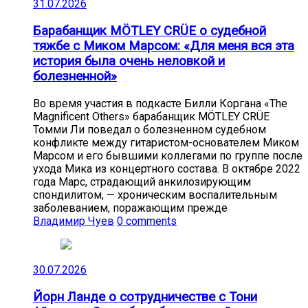
31.07.2026
Барабанщик MÖTLEY CRÜE о судебной
тяжбе с Миком Марсом: «Для меня вся эта
история была очень неловкой и
болезненной»
Во время участия в подкасте Билли Коргана «The
Magnificent Others» барабанщик MÖTLEY CRÜE
Томми Ли поведал о болезненном судебном
конфликте между гитаристом-основателем Миком
Марсом и его бывшими коллегами по группе после
ухода Мика из концертного состава. В октябре 2022
года Марс, страдающий анкилозирующим
спондилитом, — хроническим воспалительным
заболеванием, поражающим прежде
Владимир Чуев
0 comments
30.07.2026
Йорн Ланде о сотрудничестве с Тони