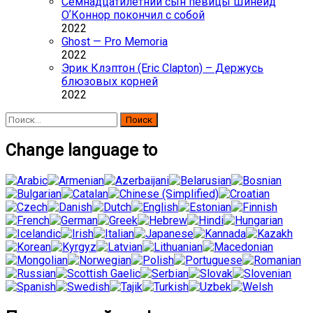
Семнадцатилетний сын певицы Шинейд
ОʼКоннор покончил с собой
2022
Ghost — Pro Memoria
2022
Эрик Клэптон (Eric Clapton) – Держусь
блюзовых корней
2022
Найти:
Change language to