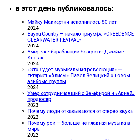
в этот день публиковалось:
Майку Маккартни исполнилось 80 лет
2024
Bayou Country — начало триумфа «CREEDENCE
CLEARWATER REVIVAL»
2024
Умер экс-барабанщик Scorpions Джеймс
Коттак
2024
«Это будет музыкальная революция» —
гитарист «Алисы» Павел Зелицкий о новом
альбоме группы
2024
Умер сотрудничавший с Земфирой и «Арией»
продюсер
2023
Почему люди отказываются от стерео звука
2022
Почему рок — больше не главная музыка в
мире
2022