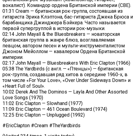
вокалист). Командор ордена Британской империи (CBE).
01:31 Cream — британская рок-группа, состоявшая из
гитариста Эрика Клэптона, бас-гитариста Джека Брюса и
барабанщика Джинджера Бэйкера. Часто называется
первой супергруппой в истории рок-музыки.
02:14 John Mayall & the Bluesbreakers — новаторская
британская группа в жанре блюз, возглавляемая
певцом, автором песен и мульти-инструменталистом
Джоном Мейоллом — кавалером Ордена Британской
империи.
02:17 John Mayall — Bluesbreakers With Eric Clapton (1966)
05:38 The Yardbirds (с англ. — «Птенцы») — британская
рок-группа, создавшая ряд хитов в середине 1960-х, в
том числе «For Your Love», «Over Under Sideways Down» и
«Heart Full of Soul».
10:02 Derek And The Dominos — Layla And Other Assorted
Love Songs (1970)
11:02 Eric Clapton — Slowhand (1977)
11:09 Eric Clapton — 461 Ocean Boulevard (1974)
12:25 Eric Clapton — Unplugged (1992)
#EricClapton #Cream #TheYardbirds