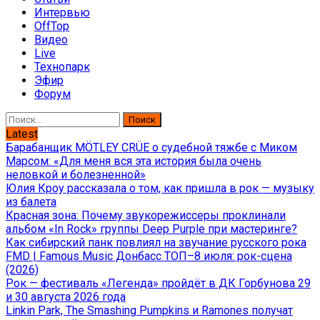
Интервью
OffTop
Видео
Live
Технопарк
Эфир
Форум
Найти:
Latest
Барабанщик MÖTLEY CRÜE о судебной тяжбе с Миком
Марсом: «Для меня вся эта история была очень
неловкой и болезненной»
Юлия Кроу рассказала о том, как пришла в рок — музыку
из балета
Красная зона: Почему звукорежиссеры проклинали
альбом «In Rock» группы Deep Purple при мастеринге?
Как сибирский панк повлиял на звучание русского рока
FMD | Famous Music Донбасс ТОП–8 июля: рок-сцена
(2026)
Рок — фестиваль «Легенда» пройдёт в ДК Горбунова 29
и 30 августа 2026 года
Linkin Park, The Smashing Pumpkins и Ramones получат