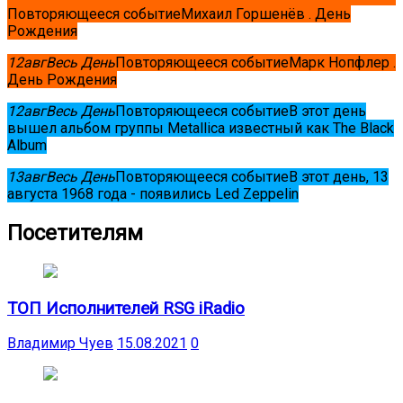
Повторяющееся событие
Михаил Горшенёв . День
Рождения
12
авг
Весь День
Повторяющееся событие
Марк Нопфлер .
День Рождения
12
авг
Весь День
Повторяющееся событие
В этот день
вышел альбом группы Metallica известный как The Black
Album
13
авг
Весь День
Повторяющееся событие
В этот день, 13
августа 1968 года - появились Led Zeppelin
Посетителям
ТОП Исполнителей RSG iRadio
Владимир Чуев
15.08.2021
0