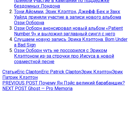
приняли участие в кампании по поддержке
бездомных Лондона
Тони Айомми, Эрик Клэптон, Джефф Бек и Закк
Уайлд приняли участие в записи нового альбома
Оззи Осборна
Оззи Осборн анонсировал новый альбом «Patient
Number 9» и выложил заглавный сингл с него
Слушаем новую запись Эрика Клэптона. Born Under
a Bad Sign
Оззи Осборн чуть не поссорился с Эриком
Клэптоном из-за строчки про Иисуса в новой
совместной песне
Статьи
Eric Clapton
Eric Patrick Clapton
Эрик Клэптон
Эрик
Патрик Клэптон
Навигация
Previous
PREVIOUS POST
Почему Ян Пэйс великий барабанщик?
Next
post:
NEXT POST
Ghost — Pro Memoria
по
post:
записям