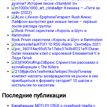
дуэтом? История песни «Stumblin’ In»
Арт-Клиника — «Лети за
ней» (2022)
Гитарист Rush Алекс
Лайфсон выпустил две новые песни — первые
после распада группы
Rock Privet скрестили «Король и Шут» и Rammstein
ТОП 10 RSG iRadio . Сентябрь 2021
Duran
Duran показали клип с королевой Елизаветой II и
Леди Гагой
Брюс Спрингстин рассказал о
коллаборации с The Killers
Почему
компакт-кассеты возвращаются на рынок и как
приобщиться к формату сегодня? 10 шагов к
ностальгии по кассетам
Последние публикации
Барабанщик MÖTLEY CRÜE о судебной тяжбе с