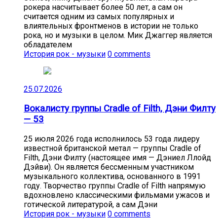
рокера насчитывает более 50 лет, а сам он
считается одним из самых популярных и
влиятельных фронтменов в истории не только
рока, но и музыки в целом. Мик Джаггер является
обладателем
История рок - музыки
0 comments
25.07.2026
Вокалисту группы Cradle of Filth, Дэни Филту
— 53
25 июля 2026 года исполнилось 53 года лидеру
известной британской метал — группы Cradle of
Filth, Дэни Филту (настоящее имя — Дэниел Ллойд
Дэйви). Он является бессменным участником
музыкального коллектива, основанного в 1991
году. Творчество группы Cradle of Filth напрямую
вдохновлено классическими фильмами ужасов и
готической литературой, а сам Дэни
История рок - музыки
0 comments