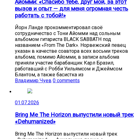
Айомми: «Спасибо тебе, друг мой, за этот
вызов и опыт — для меня огромная честь
работать с тобой!»
Йорн Ланде прокомментировал своё
сотрудничество с Тони Айомми над сольным
альбомом гитариста BLACK SABBATH под
названием «From The Dark». Норвежский певец
указан в качестве соавтора всех восьми треков
альбома; помимо Айомми, в записи альбома
приняли участие барабанщик Карл Бразил,
работавший с Робби Уильямсом и Джеймсом
Блантом, а также басистка из
Владимир Чуев
0 comments
01.07.2026
Bring Me The Horizon выпустили новый трек
«Dehumanized»
Bring Me The Horizon выпустили новый трек