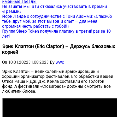
именные звёзды
Не азиаты мы: BTS отказались участвовать в премии
«Грэмми»
Йорн Ланде о сотрудничестве с Тони Айомми: «Спасибо
тебе, друг мой, за этот вызов и опыт — для меня
огромная честь работать с тобой!»
Группа Sleep Token получила платину в третий раз за 10
лет!
Эрик Клэптон (Eric Clapton) – Держусь блюзовых
корней
On
10.01.2022
31.08.2023
By
wwc
Эрик Клэптон — великолепный аранжировщик и
хороший организатор фестивалей. Его обработки вещей
Отиса Раша и Дж. Дж. Кэйла составили его золотой
фонд. А фестивали «Crossroads» должны смотреть все
любители блюза.