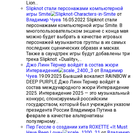
Lion…
Slipknot стали персонажами компьютерной
игры Smite
от
Владимир Чуев
16.05.2022
Slipknot стали
персонажами компьютерной игры Smite. В
многопользовательском экшене с конца мая
можно будет выбрать в качестве игровых
персонажей музыкантов группы в их самых
последних сценических образах и масках.
Также в саундтрек игры будут добавлены три
трека Slipknot: «Duality»,…
Джо Линн Тёрнер войдёт в состав жюри
Интервидения
от
Владимир
Чуев
19.09.2025
Бывший вокалист RAINBOW и
DEEP PURPLE Джо Линн Тернер войдёт в
состав международного жюри Интервидение
2025. Интервидение 2025 — это музыкальный
конкурс, спонсируемый российским
государством, который был учреждён указом
президента России Владимира Путина в
феврале в качестве альтернативы
популярному…
Пер Гессле о создании хита ROXETTE «It Must
Have Been Love»
от
Владимир