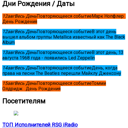
Дни Рождения / Даты
12
авг
Весь День
Повторяющееся событие
Марк Нопфлер .
День Рождения
12
авг
Весь День
Повторяющееся событие
В этот день
вышел альбом группы Metallica известный как The Black
Album
13
авг
Весь День
Повторяющееся событие
В этот день, 13
августа 1968 года - появились Led Zeppelin
14
авг
Весь День
Повторяющееся событие
День, когда
права на песни The Beatles перешли Майклу Джексону
15
авг
Весь День
Повторяющееся событие
Томми
Олдридж . День Рождения
Посетителям
ТОП Исполнителей RSG iRadio