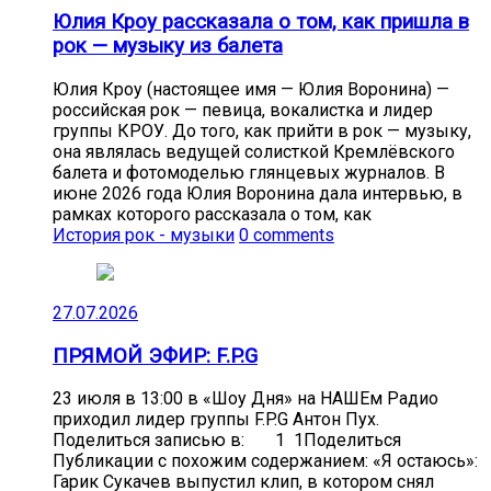
Юлия Кроу рассказала о том, как пришла в
рок — музыку из балета
Юлия Кроу (настоящее имя — Юлия Воронина) —
российская рок — певица, вокалистка и лидер
группы КРОУ. До того, как прийти в рок — музыку,
она являлась ведущей солисткой Кремлёвского
балета и фотомоделью глянцевых журналов. В
июне 2026 года Юлия Воронина дала интервью, в
рамках которого рассказала о том, как
История рок - музыки
0 comments
27.07.2026
ПРЯМОЙ ЭФИР: F.P.G
23 июля в 13:00 в «Шоу Дня» на НАШЕм Радио
приходил лидер группы F.P.G Антон Пух.
Поделиться записью в: 1 1Поделиться
Публикации с похожим содержанием: «Я остаюсь»:
Гарик Сукачев выпустил клип, в котором снял