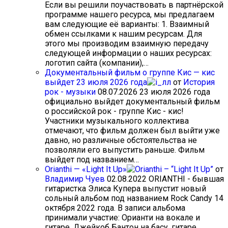
Если вы решили поучаствовать в партнёрской
программе нашего ресурса, мы предлагаем
вам следующие её варианты: 1. Взаимный
обмен ссылками к нашим ресурсам. Для
этого мы производим взаимную передачу
следующей информации о наших ресурсах:
логотип сайта (компании),…
Документальный фильм о группе Кис — кис
выйдет 23 июля 2026 года
от
История
рок - музыки
08.07.2026
23 июля 2026 года
официально выйдет документальный фильм
о российской рок - группе Кис - кис!
Участники музыкального коллектива
отмечают, что фильм должен был выйти уже
давно, но различные обстоятельства не
позволяли его выпустить раньше. Фильм
выйдет под названием…
Orianthi — «Light It Up»
от
Владимир Чуев
02.08.2022
ORIANTHI - бывшая
гитаристка Элиса Купера выпустит новый
сольный альбом под названием Rock Candy 14
октября 2022 года. В записи альбома
принимали участие: Орианти на вокале и
гитаре, Джейкоб Бантон на басу, гитаре,