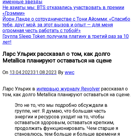
именные звёзды
Не азиаты мы: BTS отказались участвовать в премии
«Грэмми»
Йорн Ланде о сотрудничестве с Тони Айомми: «Спасибо
тебе, друг мой, за этот вызов и опыт — для меня
огромная честь работать с тобой!»
Группа Sleep Token получила платину в третий раз за 10
лет!
Ларс Ульрих рассказал о том, как долго
Metallica планируют оставаться на сцене
On
13.04.2023
31.08.2023
By
wwc
Ларс Ульрих в
интервью журналу Revolver
рассказал о
том, как долго Metallica планируют оставаться на сцене.
Это не то, что мы подробно обсуждали в
группе, нет. Я думаю, что большая часть
энергии и ресурсов уходит на то, чтобы
оставаться здоровым, оставаться крепким,
продолжать функционировать. Чем старше я
становлюсь, тем больше и больше времени я