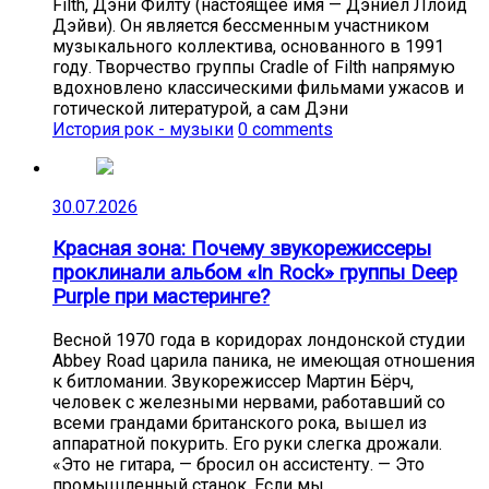
Filth, Дэни Филту (настоящее имя — Дэниел Ллойд
Дэйви). Он является бессменным участником
музыкального коллектива, основанного в 1991
году. Творчество группы Cradle of Filth напрямую
вдохновлено классическими фильмами ужасов и
готической литературой, а сам Дэни
История рок - музыки
0 comments
30.07.2026
Красная зона: Почему звукорежиссеры
проклинали альбом «In Rock» группы Deep
Purple при мастеринге?
Весной 1970 года в коридорах лондонской студии
Abbey Road царила паника, не имеющая отношения
к битломании. Звукорежиссер Мартин Бёрч,
человек с железными нервами, работавший со
всеми грандами британского рока, вышел из
аппаратной покурить. Его руки слегка дрожали.
«Это не гитара, — бросил он ассистенту. — Это
промышленный станок. Если мы