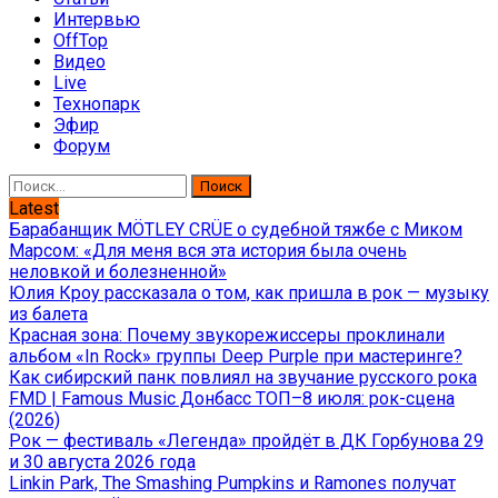
Интервью
OffTop
Видео
Live
Технопарк
Эфир
Форум
Найти:
Latest
Барабанщик MÖTLEY CRÜE о судебной тяжбе с Миком
Марсом: «Для меня вся эта история была очень
неловкой и болезненной»
Юлия Кроу рассказала о том, как пришла в рок — музыку
из балета
Красная зона: Почему звукорежиссеры проклинали
альбом «In Rock» группы Deep Purple при мастеринге?
Как сибирский панк повлиял на звучание русского рока
FMD | Famous Music Донбасс ТОП–8 июля: рок-сцена
(2026)
Рок — фестиваль «Легенда» пройдёт в ДК Горбунова 29
и 30 августа 2026 года
Linkin Park, The Smashing Pumpkins и Ramones получат