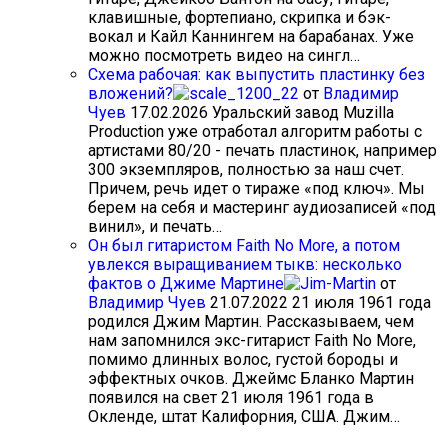
клавишные, фортепиано, скрипка и бэк-
вокал и Кайл Каннингем на барабанах. Уже
можно посмотреть видео на сингл…
Схема рабочая: как выпустить пластинку без
вложений?
от
Владимир
Чуев
17.02.2026
Уральский завод Muzilla
Production уже отработал алгоритм работы с
артистами 80/20 - печать пластинок, например
300 экземпляров, полностью за наш счет.
Причем, речь идет о тираже «под ключ». Мы
берем на себя и мастеринг аудиозаписей «под
винил», и печать…
Он был гитаристом Faith No More, а потом
увлекся выращиванием тыкв: несколько
фактов о Джиме Мартине
от
Владимир Чуев
21.07.2022
21 июля 1961 года
родился Джим Мартин. Рассказываем, чем
нам запомнился экс-гитарист Faith No More,
помимо длинных волос, густой бороды и
эффектных очков. Джеймс Бланко Мартин
появился на свет 21 июля 1961 года в
Окленде, штат Калифорния, США. Джим…