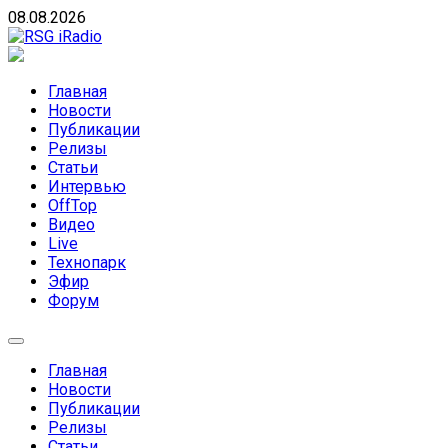
Skip
08.08.2026
to
content
RSG iRadio
RSG iRadio — Музыка различных музыкальных
направлений без возрастных ограничений
Главная
Новости
Публикации
Релизы
Статьи
Интервью
OffTop
Видео
Live
Технопарк
Эфир
Форум
Главная
Новости
Публикации
Релизы
Статьи