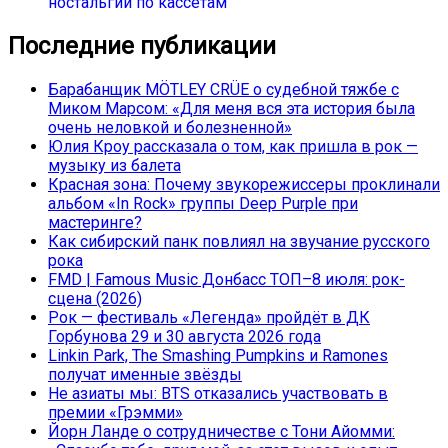
ностальгии по кассетам
Последние публикации
Барабанщик MÖTLEY CRÜE о судебной тяжбе с
Миком Марсом: «Для меня вся эта история была
очень неловкой и болезненной»
Юлия Кроу рассказала о том, как пришла в рок —
музыку из балета
Красная зона: Почему звукорежиссеры проклинали
альбом «In Rock» группы Deep Purple при
мастеринге?
Как сибирский панк повлиял на звучание русского
рока
FMD | Famous Music Донбасс ТОП–8 июля: рок-
сцена (2026)
Рок — фестиваль «Легенда» пройдёт в ДК
Горбунова 29 и 30 августа 2026 года
Linkin Park, The Smashing Pumpkins и Ramones
получат именные звёзды
Не азиаты мы: BTS отказались участвовать в
премии «Грэмми»
Йорн Ланде о сотрудничестве с Тони Айомми: