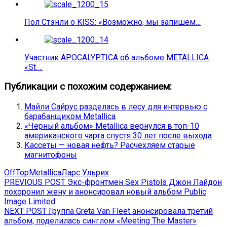
Пол Стэнли о KISS: «Возможно, мы запишем…
Участник APOCALYPTICA об альбоме METALLICA
«St.…
Публикации с похожим содержанием:
Майли Сайрус разделась в лесу для интервью с
барабанщиком Metallica
«Черный альбом» Metallica вернулся в топ-10
американского чарта спустя 30 лет после выхода
Кассеты — новая нефть? Расчехляем старые
магнитофоны
OffTop
Metallica
Ларс Ульрих
Навигация
Previous
PREVIOUS POST
Экс-фронтмен Sex Pistols Джон Лайдон
post:
похоронил жену и анонсировал новый альбом Public
по
Image Limited
записям
Next
NEXT POST
Группа Greta Van Fleet анонсировала третий
post:
альбом, поделилась синглом «Meeting The Master»