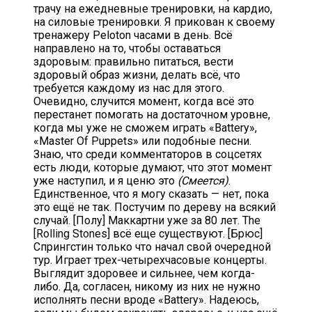
трачу на ежедневные тренировки, на кардио,
на силовые тренировки. Я прикован к своему
тренажеру Peloton часами в день. Всё
направлено на то, чтобы оставаться
здоровым: правильно питаться, вести
здоровый образ жизни, делать всё, что
требуется каждому из нас для этого.
Очевидно, случится момент, когда всё это
перестанет помогать на достаточном уровне,
когда мы уже не сможем играть «Battery»,
«Master Of Puppets» или подобные песни.
Знаю, что среди комментаторов в соцсетях
есть люди, которые думают, что этот момент
уже наступил, и я ценю это
(Смеется)
.
Единственное, что я могу сказать — нет, пока
это ещё не так. Постучим по дереву на всякий
случай. [Полу] Маккартни уже за 80 лет. The
[Rolling Stones] всё еще существуют. [Брюс]
Спрингстин только что начал свой очередной
тур. Играет трех-четырехчасовые концерты.
Выглядит здоровее и сильнее, чем когда-
либо. Да, согласен, никому из них не нужно
исполнять песни вроде «Battery». Надеюсь,