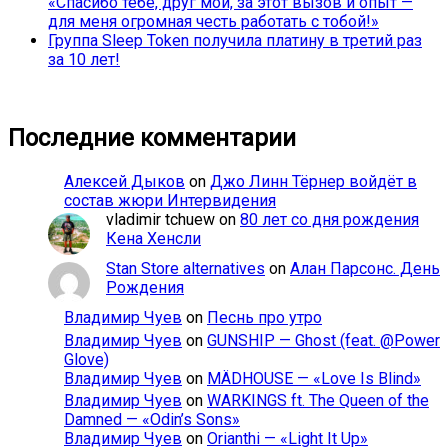
«Спасибо тебе, друг мой, за этот вызов и опыт —
для меня огромная честь работать с тобой!»
Группа Sleep Token получила платину в третий раз
за 10 лет!
Последние комментарии
Алексей Дыков
on
Джо Линн Тёрнер войдёт в
состав жюри Интервидения
vladimir tchuew
on
80 лет со дня рождения
Кена Хенсли
Stan Store alternatives
on
Алан Парсонс. День
Рождения
Владимир Чуев
on
Песнь про утро
Владимир Чуев
on
GUNSHIP — Ghost (feat. @Power
Glove)
Владимир Чуев
on
MÄDHOUSE — «Love Is Blind»
Владимир Чуев
on
WARKINGS ft. The Queen of the
Damned — «Odin’s Sons»
Владимир Чуев
on
Orianthi — «Light It Up»