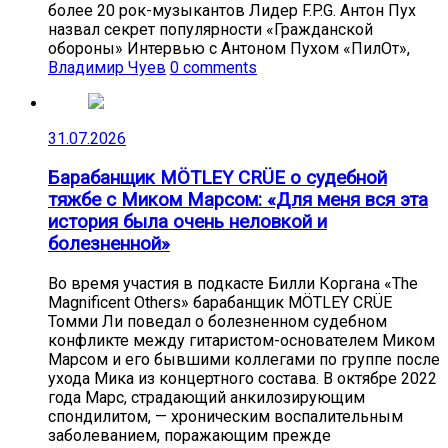
более 20 рок-музыкантов Лидер F.P.G. Антон Пух
назвал секрет популярности «Гражданской
обороны» Интервью с Антоном Пухом «ПилОт»,
Владимир Чуев
0 comments
31.07.2026
Барабанщик MÖTLEY CRÜE о судебной
тяжбе с Миком Марсом: «Для меня вся эта
история была очень неловкой и
болезненной»
Во время участия в подкасте Билли Коргана «The
Magnificent Others» барабанщик MÖTLEY CRÜE
Томми Ли поведал о болезненном судебном
конфликте между гитаристом-основателем Миком
Марсом и его бывшими коллегами по группе после
ухода Мика из концертного состава. В октябре 2022
года Марс, страдающий анкилозирующим
спондилитом, — хроническим воспалительным
заболеванием, поражающим прежде