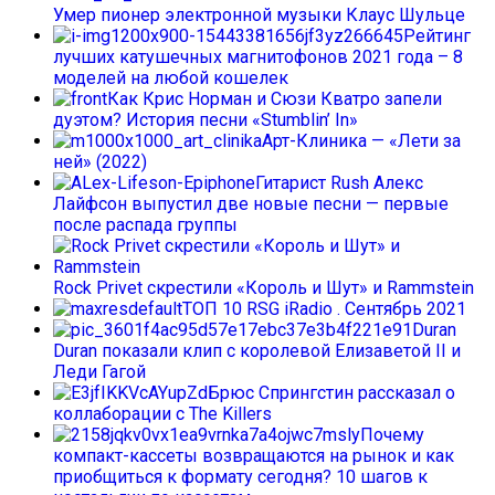
Умер пионер электронной музыки Клаус Шульце
Рейтинг
лучших катушечных магнитофонов 2021 года – 8
моделей на любой кошелек
Как Крис Норман и Сюзи Кватро запели
дуэтом? История песни «Stumblin’ In»
Арт-Клиника — «Лети за
ней» (2022)
Гитарист Rush Алекс
Лайфсон выпустил две новые песни — первые
после распада группы
Rock Privet скрестили «Король и Шут» и Rammstein
ТОП 10 RSG iRadio . Сентябрь 2021
Duran
Duran показали клип с королевой Елизаветой II и
Леди Гагой
Брюс Спрингстин рассказал о
коллаборации с The Killers
Почему
компакт-кассеты возвращаются на рынок и как
приобщиться к формату сегодня? 10 шагов к