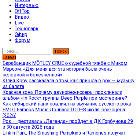
Интервью
OffTop
Видео
Live
Технопарк
Эфир
Форум
Найти:
Latest
Барабанщик MÖTLEY CRÜE о судебной тяжбе с Миком
Марсом: «Для меня вся эта история была очень
неловкой и болезненной»
Юлия Кроу рассказала о том, как пришла в рок — музыку
из балета
Красная зона: Почему звукорежиссеры проклинали
альбом «In Rock» группы Deep Purple при мастеринге?
Как сибирский панк повлиял на звучание русского рока
FMD | Famous Music Донбасс ТОП–8 июля: рок-сцена
(2026)
Рок — фестиваль «Легенда» пройдёт в ДК Горбунова 29
и 30 августа 2026 года
Linkin Park, The Smashing Pumpkins и Ramones получат