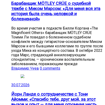
Барабанщик MÖTLEY CRÜE о судебной
тяжбе с Миком Марсом: «Для меня вся эта
история была очень неловкой и
болезненной»
Во время участия в подкасте Билли Коргана «The
Magnificent Others» барабанщик MÖTLEY CRÜE
Томми Ли поведал о болезненном судебном
конфликте между гитаристом-основателем Миком
Марсом и его бывшими коллегами по группе после
ухода Мика из концертного состава. В октябре 2022
года Марс, страдающий анкилозирующим
спондилитом, — хроническим воспалительным
заболеванием, поражающим прежде
Владимир Чуев
0 comments
30.07.2026
Йорн Ланде о сотрудничестве с Тони
Айомми: «Спасибо тебе, друг мой, за этот
вызов и опыт — для меня огромная честь