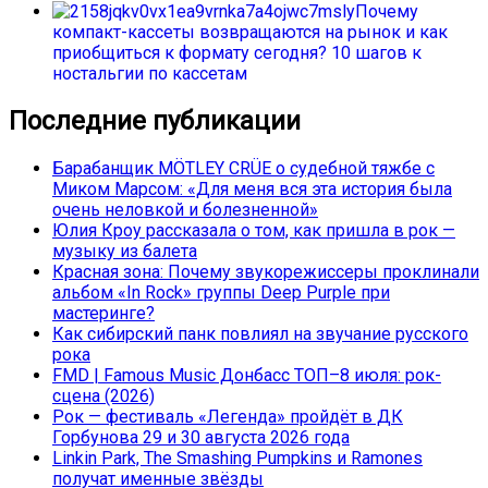
Почему
компакт-кассеты возвращаются на рынок и как
приобщиться к формату сегодня? 10 шагов к
ностальгии по кассетам
Последние публикации
Барабанщик MÖTLEY CRÜE о судебной тяжбе с
Миком Марсом: «Для меня вся эта история была
очень неловкой и болезненной»
Юлия Кроу рассказала о том, как пришла в рок —
музыку из балета
Красная зона: Почему звукорежиссеры проклинали
альбом «In Rock» группы Deep Purple при
мастеринге?
Как сибирский панк повлиял на звучание русского
рока
FMD | Famous Music Донбасс ТОП–8 июля: рок-
сцена (2026)
Рок — фестиваль «Легенда» пройдёт в ДК
Горбунова 29 и 30 августа 2026 года
Linkin Park, The Smashing Pumpkins и Ramones
получат именные звёзды