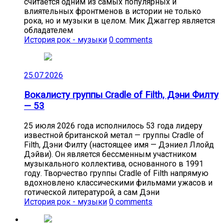
считается одним из самых популярных и
влиятельных фронтменов в истории не только
рока, но и музыки в целом. Мик Джаггер является
обладателем
История рок - музыки
0 comments
25.07.2026
Вокалисту группы Cradle of Filth, Дэни Филту
— 53
25 июля 2026 года исполнилось 53 года лидеру
известной британской метал — группы Cradle of
Filth, Дэни Филту (настоящее имя — Дэниел Ллойд
Дэйви). Он является бессменным участником
музыкального коллектива, основанного в 1991
году. Творчество группы Cradle of Filth напрямую
вдохновлено классическими фильмами ужасов и
готической литературой, а сам Дэни
История рок - музыки
0 comments