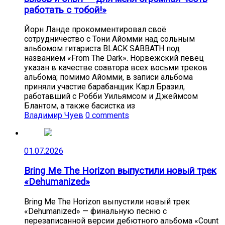
работать с тобой!»
Йорн Ланде прокомментировал своё
сотрудничество с Тони Айомми над сольным
альбомом гитариста BLACK SABBATH под
названием «From The Dark». Норвежский певец
указан в качестве соавтора всех восьми треков
альбома; помимо Айомми, в записи альбома
приняли участие барабанщик Карл Бразил,
работавший с Робби Уильямсом и Джеймсом
Блантом, а также басистка из
Владимир Чуев
0 comments
01.07.2026
Bring Me The Horizon выпустили новый трек
«Dehumanized»
Bring Me The Horizon выпустили новый трек
«Dehumanized» — финальную песню с
перезаписанной версии дебютного альбома «Count