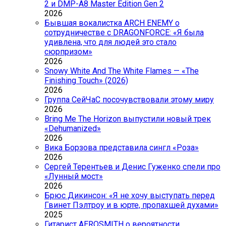
2 и DMP-A8 Master Edition Gen 2
2026
Бывшая вокалистка ARCH ENEMY о
сотрудничестве с DRAGONFORCE: «Я была
удивлена, что для людей это стало
сюрпризом»
2026
Snowy White And The White Flames — «The
Finishing Touch» (2026)
2026
Группа СейЧаС посочувствовали этому миру
2026
Bring Me The Horizon выпустили новый трек
«Dehumanized»
2026
Вика Борзова представила сингл «Роза»
2026
Сергей Терентьев и Денис Гуженко спели про
«Лунный мост»
2026
Брюс Дикинсон: «Я не хочу выступать перед
Гвинет Пэлтроу и в юрте, пропахшей духами»
2025
Гитарист AEROSMITH о вероятности