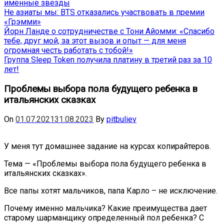
именные звёзды
Не азиаты мы: BTS отказались участвовать в премии
«Грэмми»
Йорн Ланде о сотрудничестве с Тони Айомми: «Спасибо
тебе, друг мой, за этот вызов и опыт — для меня
огромная честь работать с тобой!»
Группа Sleep Token получила платину в третий раз за 10
лет!
Проблемы выбора пола будущего ребенка в
итальянских сказках
On
01.07.2021
31.08.2023
By
pitbuliev
У меня тут домашнее задание на курсах копирайтеров.
Тема — «Проблемы выбора пола будущего ребенка в
итальянских сказках».
Все папы хотят мальчиков, папа Карло – не исключение.
Почему именно мальчика? Какие преимущества дает
старому шарманщику определенный пол ребенка? С