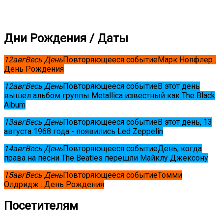
Дни Рождения / Даты
12
авг
Весь День
Повторяющееся событие
Марк Нопфлер .
День Рождения
12
авг
Весь День
Повторяющееся событие
В этот день
вышел альбом группы Metallica известный как The Black
Album
13
авг
Весь День
Повторяющееся событие
В этот день, 13
августа 1968 года - появились Led Zeppelin
14
авг
Весь День
Повторяющееся событие
День, когда
права на песни The Beatles перешли Майклу Джексону
15
авг
Весь День
Повторяющееся событие
Томми
Олдридж . День Рождения
Посетителям