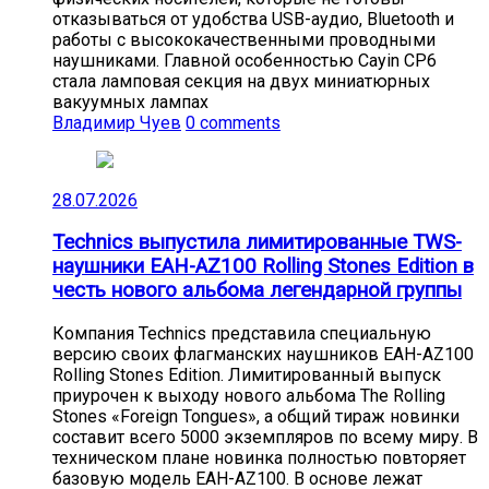
отказываться от удобства USB-аудио, Bluetooth и
работы с высококачественными проводными
наушниками. Главной особенностью Cayin CP6
стала ламповая секция на двух миниатюрных
вакуумных лампах
Владимир Чуев
0 comments
28.07.2026
Technics выпустила лимитированные TWS-
наушники EAH-AZ100 Rolling Stones Edition в
честь нового альбома легендарной группы
Компания Technics представила специальную
версию своих флагманских наушников EAH-AZ100
Rolling Stones Edition. Лимитированный выпуск
приурочен к выходу нового альбома The Rolling
Stones «Foreign Tongues», а общий тираж новинки
составит всего 5000 экземпляров по всему миру. В
техническом плане новинка полностью повторяет
базовую модель EAH-AZ100. В основе лежат