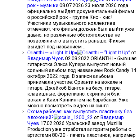
рок - музыки
08.07.2026
23 июля 2026 года
официально выйдет документальный фильм
о российской рок - группе Кис - кис!
Участники музыкального коллектива
отмечают, что фильм должен был выйти уже
давно, но различные обстоятельства не
позволяли его выпустить раньше. Фильм
выйдет под названием…
Orianthi — «Light It Up»
от
Владимир Чуев
02.08.2022
ORIANTHI - бывшая
гитаристка Элиса Купера выпустит новый
сольный альбом под названием Rock Candy 14
октября 2022 года. В записи альбома
принимали участие: Орианти на вокале и
гитаре, Джейкоб Бантон на басу, гитаре,
клавишные, фортепиано, скрипка и бэк-
вокал и Кайл Каннингем на барабанах. Уже
можно посмотреть видео на сингл…
Схема рабочая: как выпустить пластинку без
вложений?
от
Владимир
Чуев
17.02.2026
Уральский завод Muzilla
Production уже отработал алгоритм работы с
артистами 80/20 - печать пластинок, например