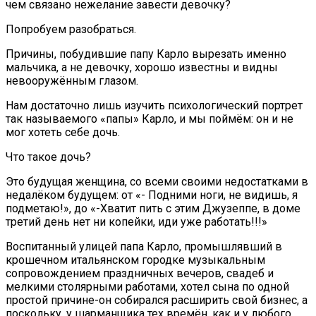
чем связано нежелание завести девочку?
Попробуем разобраться.
Причины, побудившие папу Карло вырезать именно
мальчика, а не девочку, хорошо известны и видны
невооружённым глазом.
Нам достаточно лишь изучить психологический портрет
так называемого «папы» Карло, и мы поймём: он и не
мог хотеть себе дочь.
Что такое дочь?
Это будущая женщина, со всеми своими недостатками в
недалёком будущем: от «- Подними ноги, не видишь, я
подметаю!», до «-Хватит пить с этим Джузеппе, в доме
третий день нет ни копейки, иди уже работать!!!»
Воспитанный улицей папа Карло, промышлявший в
крошечном итальянском городке музыкальным
сопровождением праздничных вечеров, свадеб и
мелкими столярными работами, хотел сына по одной
простой причине-он собирался расширить свой бизнес, а
поскольку, у шарманщика тех времён, как и у любого