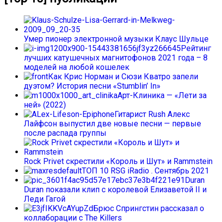
Умер пионер электронной музыки Клаус Шульце
Рейтинг
лучших катушечных магнитофонов 2021 года – 8
моделей на любой кошелек
Как Крис Норман и Сюзи Кватро запели
дуэтом? История песни «Stumblin’ In»
Арт-Клиника — «Лети за
ней» (2022)
Гитарист Rush Алекс
Лайфсон выпустил две новые песни — первые
после распада группы
Rock Privet скрестили «Король и Шут» и Rammstein
ТОП 10 RSG iRadio . Сентябрь 2021
Duran
Duran показали клип с королевой Елизаветой II и
Леди Гагой
Брюс Спрингстин рассказал о
коллаборации с The Killers