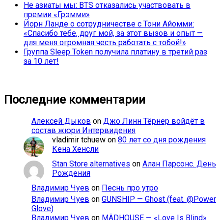
Не азиаты мы: BTS отказались участвовать в
премии «Грэмми»
Йорн Ланде о сотрудничестве с Тони Айомми:
«Спасибо тебе, друг мой, за этот вызов и опыт —
для меня огромная честь работать с тобой!»
Группа Sleep Token получила платину в третий раз
за 10 лет!
Последние комментарии
Алексей Дыков
on
Джо Линн Тёрнер войдёт в
состав жюри Интервидения
vladimir tchuew
on
80 лет со дня рождения
Кена Хенсли
Stan Store alternatives
on
Алан Парсонс. День
Рождения
Владимир Чуев
on
Песнь про утро
Владимир Чуев
on
GUNSHIP — Ghost (feat. @Power
Glove)
Владимир Чуев
on
MÄDHOUSE — «Love Is Blind»