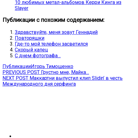
10 любимых метал-альбомов Керри Кинга из
Slayer
Публикации с похожим содержанием:
Здравствуйте, меня зовут Геннадий
Повторяшки
Где-то мой телефон засветился
Скорый капец
С днем фотографа…
Публикации
Игорь Тимошенко
Навигация
Previous
PREVIOUS POST
Грустно мне, Майка…
Next
post:
NEXT POST
Маккартни выпустил клип Slidin’ в честь
по
post:
Международного дня серфинга
записям