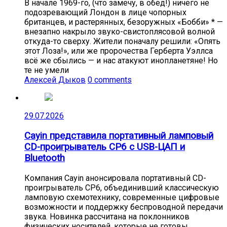
В начале 1969-го, (что замечу, в обед!) ничего не
подозревающий Лондон в лице чопорных
британцев, и растерянных, безоружных «Бобби» * —
внезапно накрыло звуко-свистоплясовой волной
откуда-то сверху. Жители поначалу решили: «Опять
этот Лоза!», или же пророчества Герберта Уэллса
всё же сбылись — и нас атакуют инопланетяне! Но
те не умели
Алексей Дыков
0 comments
29.07.2026
Cayin представила портативный ламповый
CD-проигрыватель CP6 с USB-ЦАП и
Bluetooth
Компания Cayin анонсировала портативный CD-
проигрыватель CP6, объединивший классическую
ламповую схемотехнику, современные цифровые
возможности и поддержку беспроводной передачи
звука. Новинка рассчитана на поклонников
физических носителей, которые не готовы