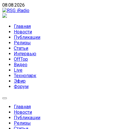
Skip
08.08.2026
to
content
RSG iRadio
RSG iRadio — Музыка различных музыкальных
направлений без возрастных ограничений
Главная
Новости
Публикации
Релизы
Статьи
Интервью
OffTop
Видео
Live
Технопарк
Эфир
Форум
Главная
Новости
Публикации
Релизы
Статьи