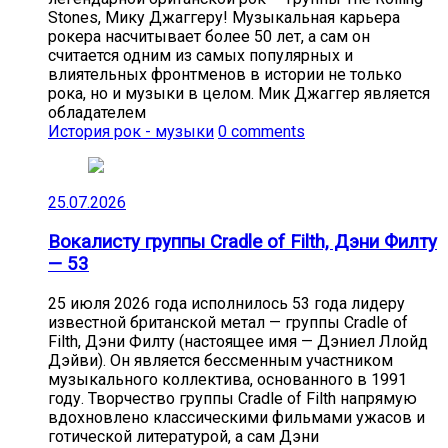
Stones, Мику Джаггеру! Музыкальная карьера
рокера насчитывает более 50 лет, а сам он
считается одним из самых популярных и
влиятельных фронтменов в истории не только
рока, но и музыки в целом. Мик Джаггер является
обладателем
История рок - музыки
0 comments
25.07.2026
Вокалисту группы Cradle of Filth, Дэни Филту
— 53
25 июля 2026 года исполнилось 53 года лидеру
известной британской метал — группы Cradle of
Filth, Дэни Филту (настоящее имя — Дэниел Ллойд
Дэйви). Он является бессменным участником
музыкального коллектива, основанного в 1991
году. Творчество группы Cradle of Filth напрямую
вдохновлено классическими фильмами ужасов и
готической литературой, а сам Дэни