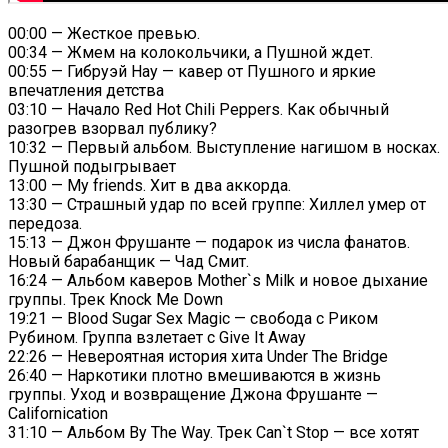
00:00 — Жесткое превью.
00:34 — Жмем на колокольчики, а Пушной ждет.
00:55 — Гибруэй Нау — кавер от Пушного и яркие
впечатления детства
03:10 — Начало Red Hot Chili Peppers. Как обычный
разогрев взорвал публику?
10:32 — Первый альбом. Выступление нагишом в носках.
Пушной подыгрывает
13:00 — My friends. Хит в два аккорда.
13:30 — Страшный удар по всей группе: Хиллел умер от
передоза.
15:13 — Джон Фрушанте — подарок из числа фанатов.
Новый барабанщик — Чад Смит.
16:24 — Альбом каверов Mother`s Milk и новое дыхание
группы. Трек Knock Me Down
19:21 — Blood Sugar Sex Magic — свобода с Риком
Рубином. Группа взлетает с Give It Away
22:26 — Невероятная история хита Under The Bridge
26:40 — Наркотики плотно вмешиваются в жизнь
группы. Уход и возвращение Джона Фрушанте —
Californication
31:10 — Альбом By The Way. Трек Can`t Stop — все хотят