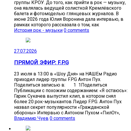
группы КРОУ. До того, как прийти в рок — музыку,
она являлась ведущей солисткой Кремлёвского
балета и фотомоделью глянцевых журналов. В
июне 2026 года Юлия Воронина дала интервью, в
рамках которого рассказала о том, как
История рок - музыки
0 comments
27.07.2026
ПРЯМОЙ ЭФИР: F.P.G
23 июля в 13:00 в «Шоу Дня» на НАШЕм Радио
приходил лидер группы F.P.G Антон Пух.
Поделиться записью в: 1 1Поделиться
Публикации с похожим содержанием: «Я остаюсь»:
Гарик Сукачев выпустил клип, в котором снял
более 20 рок-музыкантов Лидер F.P.G. Антон Пух
назвал секрет популярности «Гражданской
обороны» Интервью с Антоном Пухом «ПилОт»,
Владимир Чуев
0 comments