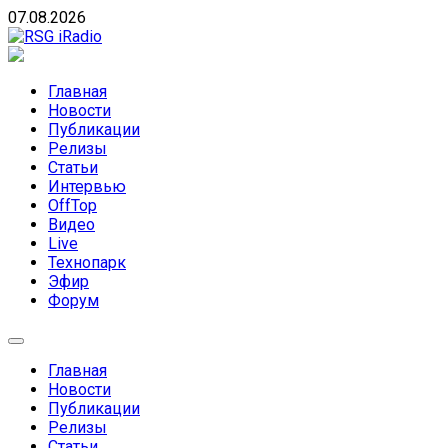
Skip
07.08.2026
to
content
RSG iRadio
RSG iRadio — Музыка различных музыкальных
направлений без возрастных ограничений
Главная
Новости
Публикации
Релизы
Статьи
Интервью
OffTop
Видео
Live
Технопарк
Эфир
Форум
Главная
Новости
Публикации
Релизы
Статьи