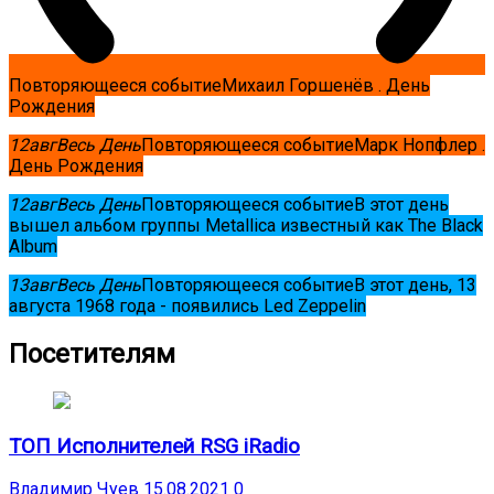
Повторяющееся событие
Михаил Горшенёв . День
Рождения
12
авг
Весь День
Повторяющееся событие
Марк Нопфлер .
День Рождения
12
авг
Весь День
Повторяющееся событие
В этот день
вышел альбом группы Metallica известный как The Black
Album
13
авг
Весь День
Повторяющееся событие
В этот день, 13
августа 1968 года - появились Led Zeppelin
Посетителям
ТОП Исполнителей RSG iRadio
Владимир Чуев
15.08.2021
0