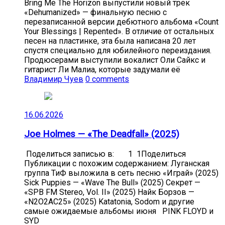
Bring Me The Horizon выпустили новый трек
«Dehumanized» — финальную песню с
перезаписанной версии дебютного альбома «Count
Your Blessings | Repented». В отличие от остальных
песен на пластинке, эта была написана 20 лет
спустя специально для юбилейного переиздания.
Продюсерами выступили вокалист Оли Сайкс и
гитарист Ли Малиа, которые задумали её
Владимир Чуев
0 comments
16.06.2026
Joe Holmes — «The Deadfall» (2025)
Поделиться записью в: 1 1Поделиться
Публикации с похожим содержанием: Луганская
группа ТиФ выложила в сеть песню «Играй» (2025)
Sick Puppies — «Wave The Bull» (2025) Секрет —
«SPB FM Stereo, Vol. II» (2025) Найк Борзов —
«N2O2AC25» (2025) Katatonia, Sodom и другие
самые ожидаемые альбомы июня PINK FLOYD и
SYD