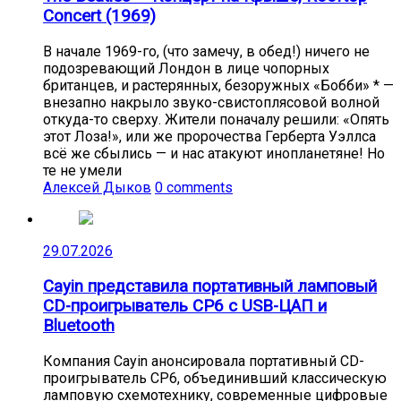
Concert (1969)
В начале 1969-го, (что замечу, в обед!) ничего не
подозревающий Лондон в лице чопорных
британцев, и растерянных, безоружных «Бобби» * —
внезапно накрыло звуко-свистоплясовой волной
откуда-то сверху. Жители поначалу решили: «Опять
этот Лоза!», или же пророчества Герберта Уэллса
всё же сбылись — и нас атакуют инопланетяне! Но
те не умели
Алексей Дыков
0 comments
29.07.2026
Cayin представила портативный ламповый
CD-проигрыватель CP6 с USB-ЦАП и
Bluetooth
Компания Cayin анонсировала портативный CD-
проигрыватель CP6, объединивший классическую
ламповую схемотехнику, современные цифровые