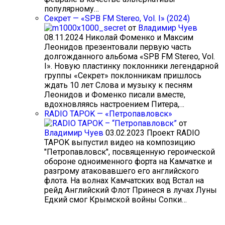
популярному…
Секрет — «SPB FM Stereo, Vol. I» (2024)
от
Владимир Чуев
08.11.2024
Николай Фоменко и Максим
Леонидов презентовали первую часть
долгожданного альбома «SPB FM Stereo, Vol.
I». Новую пластинку поклонники легендарной
группы «Секрет» поклонникам пришлось
ждать 10 лет Слова и музыку к песням
Леонидов и Фоменко писали вместе,
вдохновляясь настроением Питера,…
RADIO TAPOK — «Петропавловск»
от
Владимир Чуев
03.02.2023
Проект RADIO
TAPOK выпустил видео на композицию
"Петропавловск", посвященную героической
обороне одноименного форта на Камчатке и
разгрому атаковавшего его английского
флота. На волнах Камчатских вод Встал на
рейд Английский Флот Принеся в лучах Луны
Едкий смог Крымской войны Сопки…