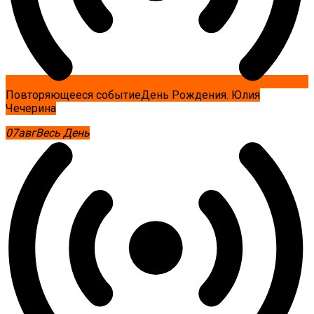
Повторяющееся событие
День Рождения. Юлия
Чечерина
07
авг
Весь День