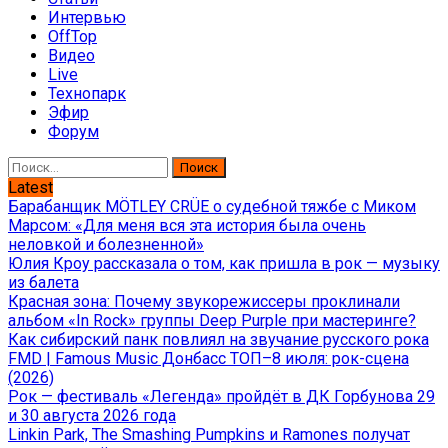
Интервью
OffTop
Видео
Live
Технопарк
Эфир
Форум
Найти:
Latest
Барабанщик MÖTLEY CRÜE о судебной тяжбе с Миком
Марсом: «Для меня вся эта история была очень
неловкой и болезненной»
Юлия Кроу рассказала о том, как пришла в рок — музыку
из балета
Красная зона: Почему звукорежиссеры проклинали
альбом «In Rock» группы Deep Purple при мастеринге?
Как сибирский панк повлиял на звучание русского рока
FMD | Famous Music Донбасс ТОП–8 июля: рок-сцена
(2026)
Рок — фестиваль «Легенда» пройдёт в ДК Горбунова 29
и 30 августа 2026 года
Linkin Park, The Smashing Pumpkins и Ramones получат