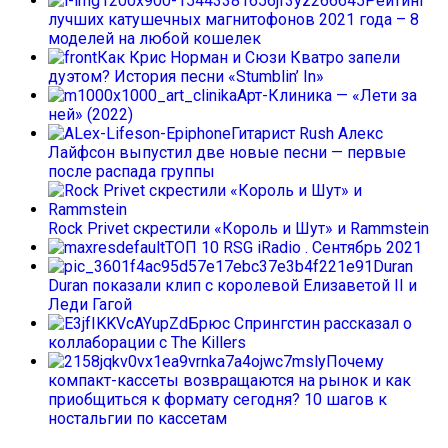
Рейтинг
лучших катушечных магнитофонов 2021 года – 8
моделей на любой кошелек
Как Крис Норман и Сюзи Кватро запели
дуэтом? История песни «Stumblin’ In»
Арт-Клиника — «Лети за
ней» (2022)
Гитарист Rush Алекс
Лайфсон выпустил две новые песни — первые
после распада группы
Rock Privet скрестили «Король и Шут» и Rammstein
ТОП 10 RSG iRadio . Сентябрь 2021
Duran
Duran показали клип с королевой Елизаветой II и
Леди Гагой
Брюс Спрингстин рассказал о
коллаборации с The Killers
Почему
компакт-кассеты возвращаются на рынок и как
приобщиться к формату сегодня? 10 шагов к
ностальгии по кассетам