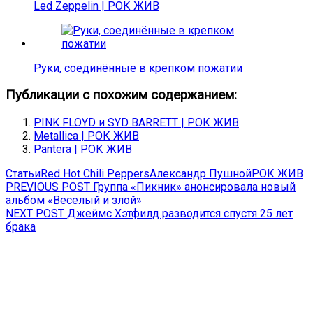
Led Zeppelin | РОК ЖИВ
Руки, соединённые в крепком пожатии
Публикации с похожим содержанием:
PINK FLOYD и SYD BARRETT | РОК ЖИВ
Metallica | РОК ЖИВ
Pantera | РОК ЖИВ
Статьи
Red Hot Chili Peppers
Александр Пушной
РОК ЖИВ
Навигация
Previous
PREVIOUS POST
Группа «Пикник» анонсировала новый
post:
альбом «Веселый и злой»
по
Next
NEXT POST
Джеймс Хэтфилд разводится спустя 25 лет
записям
post:
брака