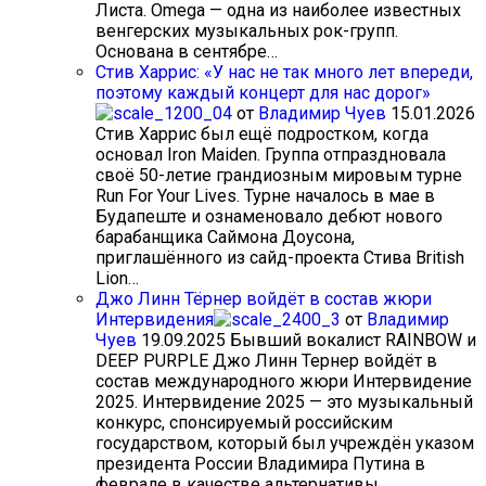
Листа. Omega — одна из наиболее известных
венгерских музыкальных рок-групп.
Основана в сентябре…
Стив Харрис: «У нас не так много лет впереди,
поэтому каждый концерт для нас дорог»
от
Владимир Чуев
15.01.2026
Стив Харрис был ещё подростком, когда
основал Iron Maiden. Группа отпраздновала
своё 50-летие грандиозным мировым турне
Run For Your Lives. Турне началось в мае в
Будапеште и ознаменовало дебют нового
барабанщика Саймона Доусона,
приглашённого из сайд-проекта Стива British
Lion…
Джо Линн Тёрнер войдёт в состав жюри
Интервидения
от
Владимир
Чуев
19.09.2025
Бывший вокалист RAINBOW и
DEEP PURPLE Джо Линн Тернер войдёт в
состав международного жюри Интервидение
2025. Интервидение 2025 — это музыкальный
конкурс, спонсируемый российским
государством, который был учреждён указом
президента России Владимира Путина в
феврале в качестве альтернативы