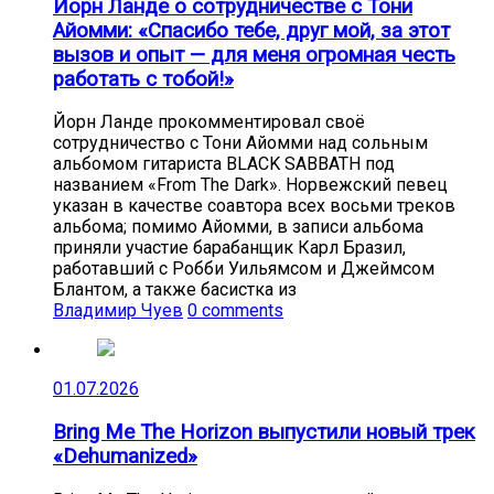
Йорн Ланде о сотрудничестве с Тони
Айомми: «Спасибо тебе, друг мой, за этот
вызов и опыт — для меня огромная честь
работать с тобой!»
Йорн Ланде прокомментировал своё
сотрудничество с Тони Айомми над сольным
альбомом гитариста BLACK SABBATH под
названием «From The Dark». Норвежский певец
указан в качестве соавтора всех восьми треков
альбома; помимо Айомми, в записи альбома
приняли участие барабанщик Карл Бразил,
работавший с Робби Уильямсом и Джеймсом
Блантом, а также басистка из
Владимир Чуев
0 comments
01.07.2026
Bring Me The Horizon выпустили новый трек
«Dehumanized»