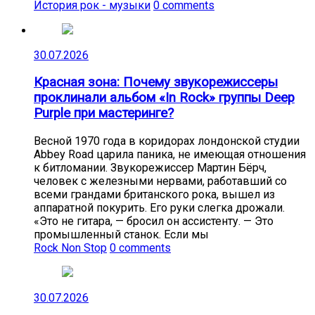
История рок - музыки
0 comments
30.07.2026
Красная зона: Почему звукорежиссеры
проклинали альбом «In Rock» группы Deep
Purple при мастеринге?
Весной 1970 года в коридорах лондонской студии
Abbey Road царила паника, не имеющая отношения
к битломании. Звукорежиссер Мартин Бёрч,
человек с железными нервами, работавший со
всеми грандами британского рока, вышел из
аппаратной покурить. Его руки слегка дрожали.
«Это не гитара, — бросил он ассистенту. — Это
промышленный станок. Если мы
Rock Non Stop
0 comments
30.07.2026