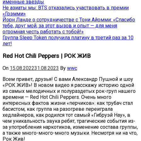
именные звёзды
Не азиаты мы: BTS отказались участвовать в премии
«Грэмми»
Йорн Ланде о сотрудничестве с Тони Айомми: «Спасибо
тебе, друг мой, за этот вызов и опыт — для меня
огромная честь работать с тобой!»
Группа Sleep Token получила платину в третий раз за 10
лет!
Red Hot Chili Peppers | РОК ЖИВ
On
15.08.2022
31.08.2023
By
wwc
Всем привет, друзья! С вами Александр Пушной и шоу
«РОК ЖИВ»! В новом видео я расскажу историю одной
из самых мелодичных и полураздетых рок-груп нашего
времени — Red Hot Chili Peppers. Очень много
интересных фактов жизни «перчиков»: как трубач стал
басистом, как группа на разогреве переиграла
хедлайнеров, как родился тот самый «Гибруэй Нау», в
чем уникальность звука ребят, трагические события из-
за употребления наркотиков, изменение состава группы,
а также много-много-много музыки. Несмотря ни на что,
Рок Жив!