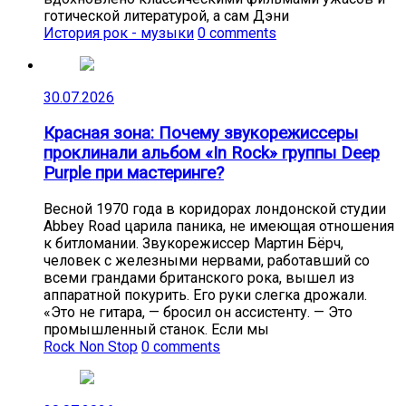
готической литературой, а сам Дэни
История рок - музыки
0 comments
30.07.2026
Красная зона: Почему звукорежиссеры
проклинали альбом «In Rock» группы Deep
Purple при мастеринге?
Весной 1970 года в коридорах лондонской студии
Abbey Road царила паника, не имеющая отношения
к битломании. Звукорежиссер Мартин Бёрч,
человек с железными нервами, работавший со
всеми грандами британского рока, вышел из
аппаратной покурить. Его руки слегка дрожали.
«Это не гитара, — бросил он ассистенту. — Это
промышленный станок. Если мы
Rock Non Stop
0 comments