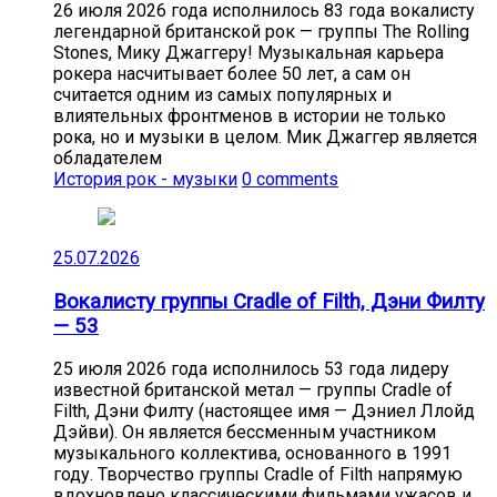
26 июля 2026 года исполнилось 83 года вокалисту
легендарной британской рок — группы The Rolling
Stones, Мику Джаггеру! Музыкальная карьера
рокера насчитывает более 50 лет, а сам он
считается одним из самых популярных и
влиятельных фронтменов в истории не только
рока, но и музыки в целом. Мик Джаггер является
обладателем
История рок - музыки
0 comments
25.07.2026
Вокалисту группы Cradle of Filth, Дэни Филту
— 53
25 июля 2026 года исполнилось 53 года лидеру
известной британской метал — группы Cradle of
Filth, Дэни Филту (настоящее имя — Дэниел Ллойд
Дэйви). Он является бессменным участником
музыкального коллектива, основанного в 1991
году. Творчество группы Cradle of Filth напрямую
вдохновлено классическими фильмами ужасов и