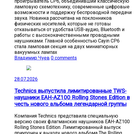
проигрыватель CP6, объединивший классическую
ламповую схемотехнику, современные цифровые
возможности и поддержку беспроводной передачи
звука. Новинка рассчитана на поклонников
физических носителей, которые не готовы
отказываться от удобства USB-аудио, Bluetooth и
работы с высококачественными проводными
наушниками. Главной особенностью Cayin CP6
стала ламповая секция на двух миниатюрных
вакуумных лампах
Владимир Чуев
0 comments
28.07.2026
Technics выпустила лимитированные TWS-
наушники EAH-AZ100 Rolling Stones Edition в
честь нового альбома легендарной группы
Компания Technics представила специальную
версию своих флагманских наушников EAH-AZ100
Rolling Stones Edition. Лимитированный выпуск
приурочен к выходу нового альбома The Rolling