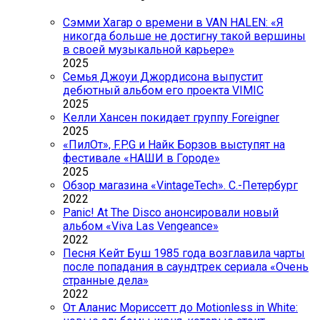
Сэмми Хагар о времени в VAN HALEN: «Я
никогда больше не достигну такой вершины
в своей музыкальной карьере»
2025
Семья Джоуи Джордисона выпустит
дебютный альбом его проекта VIMIC
2025
Келли Хансен покидает группу Foreigner
2025
«ПилОт», F.P.G и Найк Борзов выступят на
фестивале «НАШИ в Городе»
2025
Обзор магазина «VintageTech». С.-Петербург
2022
Panic! At The Disco анонсировали новый
альбом «Viva Las Vengeance»
2022
Песня Кейт Буш 1985 года возглавила чарты
после попадания в саундтрек сериала «Очень
странные дела»
2022
От Аланис Мориссетт до Motionless in White: