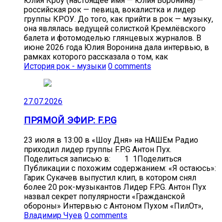
Юлия Кроу (настоящее имя — Юлия Воронина) —
российская рок — певица, вокалистка и лидер
группы КРОУ. До того, как прийти в рок — музыку,
она являлась ведущей солисткой Кремлёвского
балета и фотомоделью глянцевых журналов. В
июне 2026 года Юлия Воронина дала интервью, в
рамках которого рассказала о том, как
История рок - музыки
0 comments
27.07.2026
ПРЯМОЙ ЭФИР: F.P.G
23 июля в 13:00 в «Шоу Дня» на НАШЕм Радио
приходил лидер группы F.P.G Антон Пух.
Поделиться записью в: 1 1Поделиться
Публикации с похожим содержанием: «Я остаюсь»:
Гарик Сукачев выпустил клип, в котором снял
более 20 рок-музыкантов Лидер F.P.G. Антон Пух
назвал секрет популярности «Гражданской
обороны» Интервью с Антоном Пухом «ПилОт»,
Владимир Чуев
0 comments