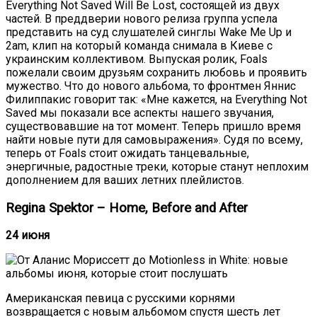
Everything Not Saved Will Be Lost, состоящей из двух
частей. В преддверии нового релиза группа успела
представить на суд слушателей синглы Wake Me Up и
2am, клип на который команда снимала в Киеве с
украинским коллективом. Выпуская ролик, Foals
пожелали своим друзьям сохранить любовь и проявить
мужество. Что до нового альбома, то фронтмен Яннис
Филиппакис говорит так: «Мне кажется, на Everything Not
Saved мы показали все аспекты нашего звучания,
существовавшие на тот момент. Теперь пришло время
найти новые пути для самовыражения». Судя по всему,
теперь от Foals стоит ожидать танцевальные,
энергичные, радостные треки, которые станут неплохим
дополнением для ваших летних плейлистов.
Regina Spektor – Home, Before and After
24 июня
Американская певица с русскими корнями
возвращается с новым альбомом спустя шесть лет