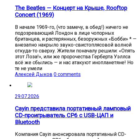
The Beatles — Концерт на Крыше, Rooftop
Concert (1969)
В начале 1969-го, (что замечу, в обед!) ничего не
подозревающий Лондон в лице чопорных
британцев, и растерянных, безоружных «Бобби» * —
внезапно накрыло звуко-свистоплясовой волной
откуда-то сверху. Жители поначалу решили: «Опять
этот Лоза!», или же пророчества Герберта Уэллса
всё же сбылись — и нас атакуют инопланетяне! Но
те не умели
Алексей Дыков
0 comments
29.07.2026
Cayin представила портативный ламповый
CD-проигрыватель CP6 с USB-ЦАП и
Bluetooth
Компания Cayin анонсировала портативный CD-