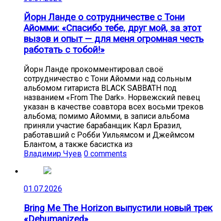
Йорн Ланде о сотрудничестве с Тони
Айомми: «Спасибо тебе, друг мой, за этот
вызов и опыт — для меня огромная честь
работать с тобой!»
Йорн Ланде прокомментировал своё
сотрудничество с Тони Айомми над сольным
альбомом гитариста BLACK SABBATH под
названием «From The Dark». Норвежский певец
указан в качестве соавтора всех восьми треков
альбома; помимо Айомми, в записи альбома
приняли участие барабанщик Карл Бразил,
работавший с Робби Уильямсом и Джеймсом
Блантом, а также басистка из
Владимир Чуев
0 comments
01.07.2026
Bring Me The Horizon выпустили новый трек
«Dehumanized»