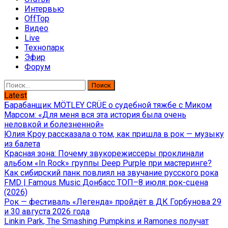
Интервью
OffTop
Видео
Live
Технопарк
Эфир
Форум
Найти:
Latest
Барабанщик MÖTLEY CRÜE о судебной тяжбе с Миком
Марсом: «Для меня вся эта история была очень
неловкой и болезненной»
Юлия Кроу рассказала о том, как пришла в рок — музыку
из балета
Красная зона: Почему звукорежиссеры проклинали
альбом «In Rock» группы Deep Purple при мастеринге?
Как сибирский панк повлиял на звучание русского рока
FMD | Famous Music Донбасс ТОП–8 июля: рок-сцена
(2026)
Рок — фестиваль «Легенда» пройдёт в ДК Горбунова 29
и 30 августа 2026 года
Linkin Park, The Smashing Pumpkins и Ramones получат