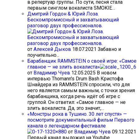
в репертуар группы. По сути, песня стала
первым синглом вокалиста SMOKIE…
Дмитрий Гордон & Юрий Лоза.
Бескомпромиссный и захватывающий
разговор двух профессионалов.
от
Алексей Дыков
18.07.2021
Забавно и
поучительно...
Барабанщик RAMMSTEIN о своей игре: «Самое
главное — не злить вокалиста»
от
Владимир Чуев
12.05.2025
В новом
интервью Thomann's Drum Bash Кристофа
Шнайдера из RAMMSTEIN спросили, что для
него является самым важным, с точки зрения
барабанщика, когда речь идёт об игре с
группой. Он ответил: «Самое главное — не
злить вокалиста. Да, это значит,…
«Монстры рока в Тушино. 30 лет спустя» —
посмотрите документальный фильм Первого
канала о легендарном фестивале
от
Владимир Чуев
09.12.2021
Первый канал выложил на Youtube