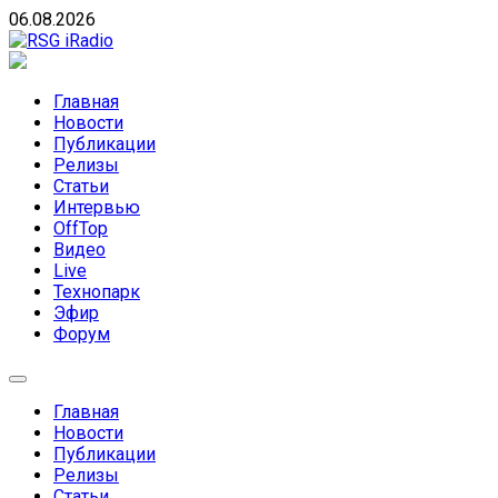
Skip
06.08.2026
to
content
RSG iRadio
RSG iRadio — Музыка различных музыкальных
направлений без возрастных ограничений
Главная
Новости
Публикации
Релизы
Статьи
Интервью
OffTop
Видео
Live
Технопарк
Эфир
Форум
Главная
Новости
Публикации
Релизы
Статьи