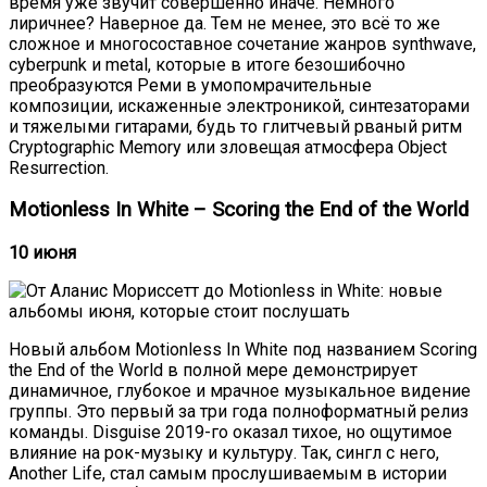
время уже звучит совершенно иначе. Немного
лиричнее? Наверное да. Тем не менее, это всё то же
сложное и многосоставное сочетание жанров synthwave,
cyberpunk и metal, которые в итоге безошибочно
преобразуются Реми в умопомрачительные
композиции, искаженные электроникой, синтезаторами
и тяжелыми гитарами, будь то глитчевый рваный ритм
Cryptographic Memory или зловещая атмосфера Object
Resurrection.
Motionless In White – Scoring the End of the World
10 июня
Новый альбом Motionless In White под названием Scoring
the End of the World в полной мере демонстрирует
динамичное, глубокое и мрачное музыкальное видение
группы. Это первый за три года полноформатный релиз
команды. Disguise 2019-го оказал тихое, но ощутимое
влияние на рок-музыку и культуру. Так, сингл с него,
Another Life, стал самым прослушиваемым в истории