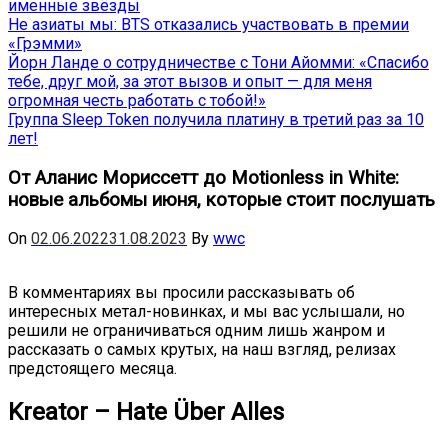
именные звёзды
Не азиаты мы: BTS отказались участвовать в премии
«Грэмми»
Йорн Ланде о сотрудничестве с Тони Айомми: «Спасибо
тебе, друг мой, за этот вызов и опыт — для меня
огромная честь работать с тобой!»
Группа Sleep Token получила платину в третий раз за 10
лет!
От Аланис Мориссетт до Motionless in White:
новые альбомы июня, которые стоит послушать
On
02.06.2022
31.08.2023
By
wwc
В комментариях вы просили рассказывать об
интересных метал-новинках, и мы вас услышали, но
решили не ограничиваться одним лишь жанром и
рассказать о самых крутых, на наш взгляд, релизах
предстоящего месяца.
Kreator
–
Hate Über Alles