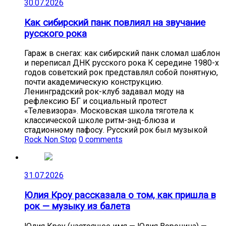
30.07.2026
Как сибирский панк повлиял на звучание
русского рока
Гараж в снегах: как сибирский панк сломал шаблон
и переписал ДНК русского рока К середине 1980-х
годов советский рок представлял собой понятную,
почти академическую конструкцию.
Ленинградский рок-клуб задавал моду на
рефлексию БГ и социальный протест
«Телевизора». Московская школа тяготела к
классической школе ритм-энд-блюза и
стадионному пафосу. Русский рок был музыкой
Rock Non Stop
0 comments
31.07.2026
Юлия Кроу рассказала о том, как пришла в
рок — музыку из балета