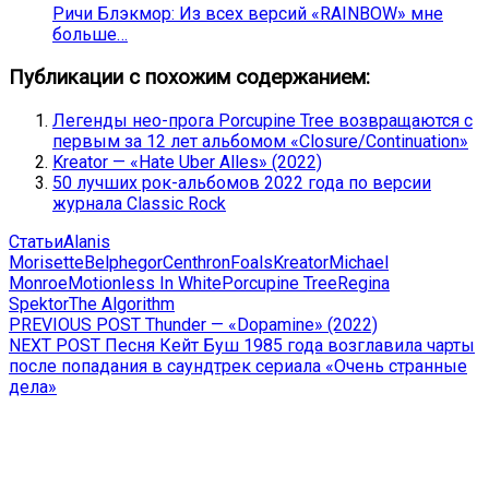
Ричи Блэкмор: Из всех версий «RAINBOW» мне
больше…
Публикации с похожим содержанием:
Легенды нео-прога Porcupine Tree возвращаются с
первым за 12 лет альбомом «Closure/Continuation»
Kreator — «Hate Uber Alles» (2022)
50 лучших рок-альбомов 2022 года по версии
журнала Classic Rock
Статьи
Alanis
Morisette
Belphegor
Centhron
Foals
Kreator
Michael
Monroe
Motionless In White
Porcupine Tree
Regina
Spektor
The Algorithm
Навигация
Previous
PREVIOUS POST
Thunder — «Dopamine» (2022)
Next
post:
NEXT POST
Песня Кейт Буш 1985 года возглавила чарты
по
post:
после попадания в саундтрек сериала «Очень странные
записям
дела»